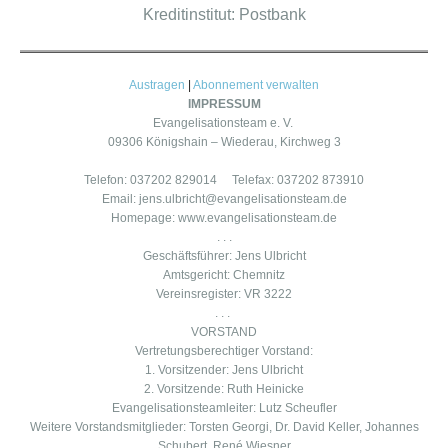
Kreditinstitut: Postbank
Austragen
|
Abonnement verwalten
IMPRESSUM
Evangelisationsteam e. V.
09306 Königshain – Wiederau, Kirchweg 3
Telefon: 037202 829014 Telefax: 037202 873910
Email: jens.ulbricht@evangelisationsteam.de
Homepage: www.evangelisationsteam.de
. . .
Geschäftsführer: Jens Ulbricht
Amtsgericht: Chemnitz
Vereinsregister: VR 3222
. . .
VORSTAND
Vertretungsberechtiger Vorstand:
1. Vorsitzender: Jens Ulbricht
2. Vorsitzende: Ruth Heinicke
Evangelisationsteamleiter: Lutz Scheufler
Weitere Vorstandsmitglieder:
Torsten Georgi, Dr. David Keller,
Johannes
Schubert, René Wiesner