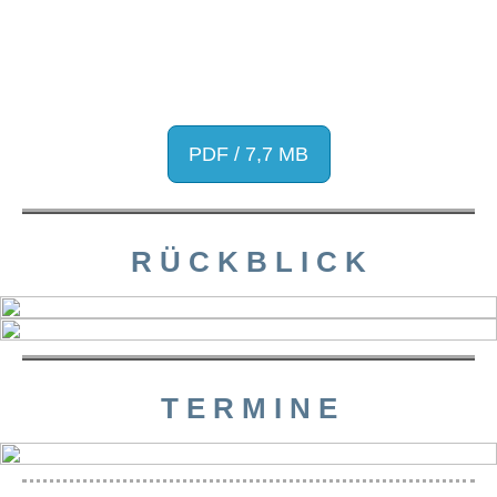
PDF / 7,7 MB
R Ü C K B L I C K
T E R M I N E