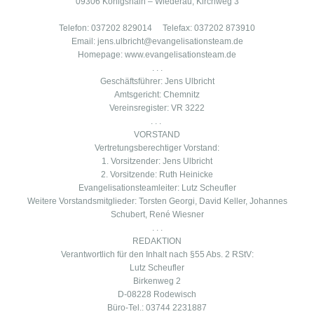
09306 Königshain – Wiederau, Kirchweg 3
Telefon: 037202 829014 Telefax: 037202 873910
Email: jens.ulbricht@evangelisationsteam.de
Homepage: www.evangelisationsteam.de
. . .
Geschäftsführer: Jens Ulbricht
Amtsgericht: Chemnitz
Vereinsregister: VR 3222
. . .
VORSTAND
Vertretungsberechtiger Vorstand:
1. Vorsitzender: Jens Ulbricht
2. Vorsitzende: Ruth Heinicke
Evangelisationsteamleiter: Lutz Scheufler
Weitere Vorstandsmitglieder:
Torsten Georgi, David Keller,
Johannes
Schubert, René Wiesner
. . .
REDAKTION
Verantwortlich für den Inhalt nach §55 Abs. 2 RStV:
Lutz Scheufler
Birkenweg 2
D-08228 Rodewisch
Büro-Tel.: 03744 2231887