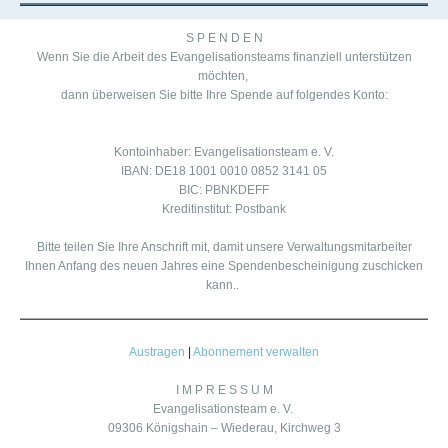
S P E N D E N
Wenn Sie die Arbeit des Evangelisationsteams finanziell unterstützen
möchten,
dann überweisen Sie bitte Ihre Spende auf folgendes Konto:
Kontoinhaber: Evangelisationsteam e. V.
IBAN: DE18 1001 0010 0852 3141 05
BIC: PBNKDEFF
Kreditinstitut: Postbank
Bitte teilen Sie Ihre Anschrift mit, damit unsere Verwaltungsmitarbeiter
Ihnen Anfang des neuen Jahres eine Spendenbescheinigung zuschicken
kann.
.
Austragen
|
Abonnement verwalten
I M P R E S S U M
Evangelisationsteam e. V.
09306 Königshain – Wiederau, Kirchweg 3