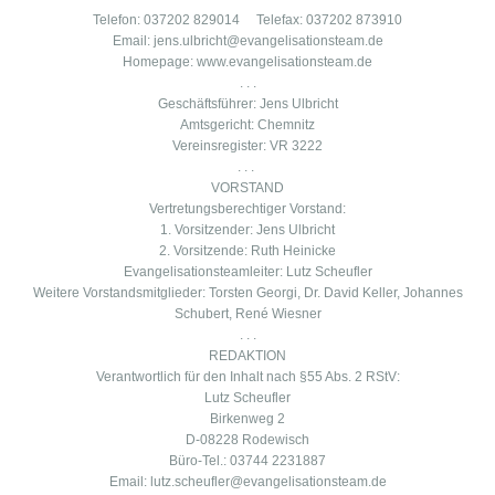
Telefon: 037202 829014 Telefax: 037202 873910
Email: jens.ulbricht@evangelisationsteam.de
Homepage: www.evangelisationsteam.de
. . .
Geschäftsführer: Jens Ulbricht
Amtsgericht: Chemnitz
Vereinsregister: VR 3222
. . .
VORSTAND
Vertretungsberechtiger Vorstand:
1. Vorsitzender: Jens Ulbricht
2. Vorsitzende: Ruth Heinicke
Evangelisationsteamleiter: Lutz Scheufler
Weitere Vorstandsmitglieder:
Torsten Georgi, Dr. David Keller,
Johannes
Schubert, René Wiesner
. . .
REDAKTION
Verantwortlich für den Inhalt nach §55 Abs. 2 RStV:
Lutz Scheufler
Birkenweg 2
D-08228 Rodewisch
Büro-Tel.: 03744 2231887
Email: lutz.scheufler@evangelisationsteam.de