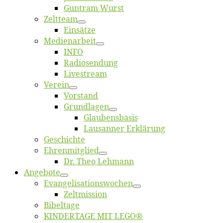
Gun­tram Wurst
Zelt­team
Ein­sät­ze
Me­di­en­ar­beit
INFO
Ra­dio­sen­dung
Live­stream
Ver­ein
Vor­stand
Grund­la­gen
Glaubens­ba­sis
Lausan­ner Erklärung
Ge­schich­te
Eh­ren­mit­glied
Dr. Theo Lehmann
An­ge­bo­te
Evangelisa­tions­wo­chen
Zelt­mis­si­on
Bi­bel­ta­ge
KINDERTAGE MIT LEGO®