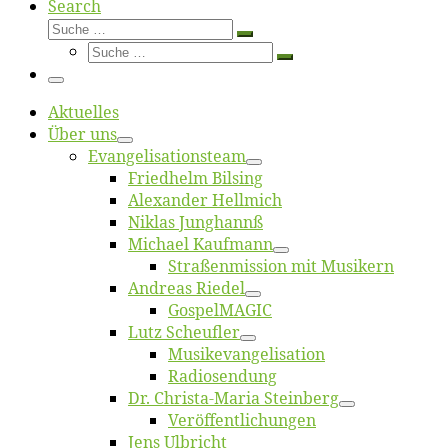
Search
Suche
Suche
Suche
…
Suche
…
Menü
Ak­tu­el­les
Über uns
Evangelisa­tions­team
Fried­helm Bilsing
Alex­an­der Hellmich
Ni­klas Junghannß
Mi­cha­el Kaufmann
Straßenmis­sion mit Musikern
An­dre­as Riedel
Gos­pel­MA­GIC
Lutz Scheuf­ler
Musikevan­ge­li­sa­tion
Ra­dio­sen­dung
Dr. Chris­­ta-Ma­ria Steinberg
Ver­öf­fent­li­chun­gen
Jens Ulb­richt