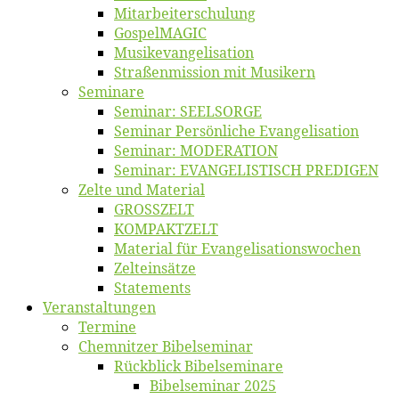
Mitarbeiter­schulung
Gos­pel­MA­GIC
Musikevan­ge­li­sa­tion
Straßenmis­sion mit Musikern
Se­mi­na­re
Se­mi­nar: SEELSORGE
Se­mi­nar Per­sön­li­che Evangelisation
Se­mi­nar: MODERATION
Se­mi­nar: EVANGELISTISCH PREDIGEN
Zel­te und Material
GROSSZELT
KOMPAKTZELT
Ma­te­ri­al für Evangelisationswochen
Zelt­ein­sät­ze
State­ments
Ver­an­stal­tun­gen
Ter­mi­ne
Chemnit­zer Bibelseminar
Rück­blick Bibelseminare
Bi­bel­se­mi­nar 2025