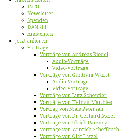
INFO
News­let­ter
Spen­den
DANKE!
An­dach­ten
Jetzt an­hö­ren
Vor­trä­ge
Vor­trä­ge von An­dre­as Riedel
Au­dio-Vor­trä­ge
Vi­deo-Vor­trä­ge
Vor­trä­ge von Gun­tram Wurst
Au­dio-Vor­trä­ge
Vi­deo-Vor­trä­ge
Vor­trä­ge von Lutz Scheufler
Vor­trä­ge von Hel­mut Matthies
Vor­trag von Niels Petersen
Vor­trä­ge von Dr. Ger­hard Maier
Vor­trä­ge von Ul­rich Parzany
Vor­trä­ge von Win­rich Scheffbuch
Vor­trä­ge von Olaf Latzel