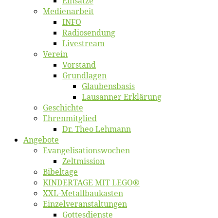
Ein­sät­ze
Me­di­en­ar­beit
INFO
Ra­dio­sen­dung
Live­stream
Ver­ein
Vor­stand
Grund­la­gen
Glaubens­ba­sis
Lausan­ner Erklärung
Ge­schich­te
Eh­ren­mit­glied
Dr. Theo Lehmann
An­ge­bo­te
Evangelisa­tions­wo­chen
Zelt­mis­si­on
Bi­bel­ta­ge
KINDERTAGE MIT LEGO®
XXL-Me­­tal­l­­bau­­kas­­ten
Einzelver­an­stal­tungen
Got­tes­diens­te