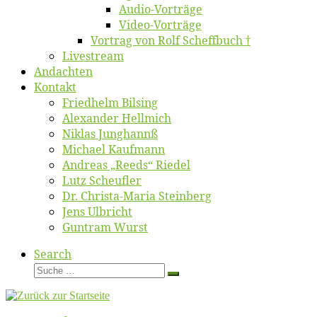
Au­dio-Vor­trä­ge
Vi­deo-Vor­trä­ge
Vor­trag von Rolf Scheffbuch †
Live­stream
An­dach­ten
Kon­takt
Fried­helm Bilsing
Alex­an­der Hellmich
Ni­klas Junghannß
Mi­cha­el Kaufmann
An­dre­as „Reeds“ Riedel
Lutz Scheuf­ler
Dr. Chris­­ta-Ma­ria Steinberg
Jens Ulb­richt
Gun­tram Wurst
Search
Suche
Suche
…