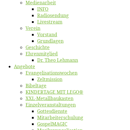
Me­di­en­ar­beit
INFO
Ra­dio­sen­dung
Live­stream
Ver­ein
Vor­stand
Grund­la­gen
Ge­schich­te
Eh­ren­mit­glied
Dr. Theo Lehmann
An­ge­bo­te
Evangelisa­tions­wo­chen
Zelt­mis­si­on
Bi­bel­ta­ge
KINDERTAGE MIT LEGO®
XXL-Me­­tal­l­­bau­­kas­­ten
Einzelver­an­stal­tungen
Got­tes­diens­te
Mitarbeiter­schulung
Gos­pel­MA­GIC