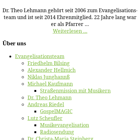
Dr. Theo Leh­mann ge­hört seit 2006 zum Evan­ge­li­sa­ti­ons­
team und ist seit 2014 Eh­ren­mit­glied. 22 Jah­re lang war
er als Pfar­rer …
Wei­ter­le­sen …
Über uns
Evan­ge­li­sa­ti­ons­team
Fried­helm Bilsing
Alex­an­der Hellmich
Ni­klas Junghannß
Mi­cha­el Kaufmann
Stra­ßen­mis­si­on mit Musikern
Dr. Theo Lehmann
An­dre­as Riedel
Gos­pel­MA­GIC
Lutz Scheuf­ler
Mu­sik­evan­ge­li­sa­ti­on
Ra­dio­sen­dung
Dr. Chris­­ta-Ma­ria Steinberg