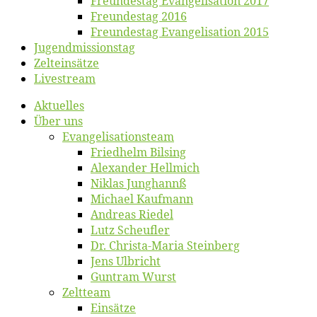
Freun­des­tag Evan­ge­li­sa­ti­on 2017
Freun­des­tag 2016
Freun­des­tag Evan­ge­li­sa­ti­on 2015
Jugend­mis­sions­tag
Zelt­ein­sät­ze
Live­stream
Ak­tu­el­les
Über uns
Evangelisa­tions­team
Fried­helm Bilsing
Alex­an­der Hellmich
Ni­klas Junghannß
Mi­cha­el Kaufmann
An­dre­as Riedel
Lutz Scheuf­ler
Dr. Chris­­ta-Ma­ria Steinberg
Jens Ulb­richt
Gun­tram Wurst
Zelt­team
Ein­sät­ze