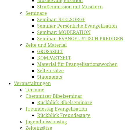
Musikevan­ge­li­sa­tion
Straßenmis­sion mit Musikern
Se­mi­na­re
Se­mi­nar: SEELSORGE
Se­mi­nar Per­sön­li­che Evangelisation
Se­mi­nar: MODERATION
Se­mi­nar: EVANGELISTISCH PREDIGEN
Zel­te und Material
GROSSZELT
KOMPAKTZELT
Ma­te­ri­al für Evangelisationswochen
Zelt­ein­sät­ze
State­ments
Ver­an­stal­tun­gen
Ter­mi­ne
Chemnit­zer Bibelseminar
Rück­blick Bibelseminare
Freun­des­tag Evangelisation
Rück­blick Freundestage
Jugend­mis­sions­tag
Zelt­ein­sät­ze