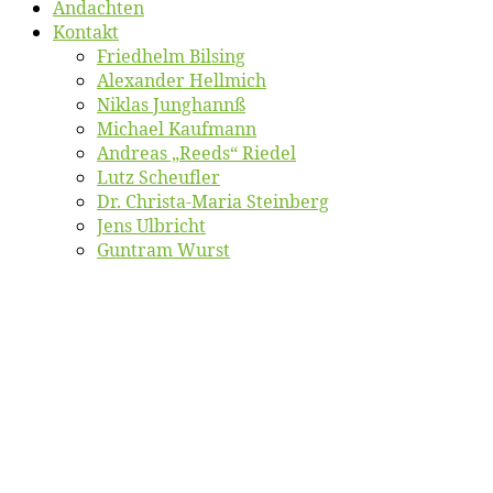
An­dach­ten
Kon­takt
Fried­helm Bilsing
Alex­an­der Hellmich
Ni­klas Junghannß
Mi­cha­el Kaufmann
An­dre­as „Reeds“ Riedel
Lutz Scheuf­ler
Dr. Chris­­ta-Ma­ria Steinberg
Jens Ulb­richt
Gun­tram Wurst