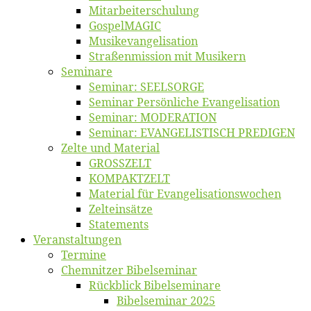
Mitarbeiter­schulung
Gos­pel­MA­GIC
Musikevan­ge­li­sa­tion
Straßenmis­sion mit Musikern
Se­mi­na­re
Se­mi­nar: SEELSORGE
Se­mi­nar Per­sön­li­che Evangelisation
Se­mi­nar: MODERATION
Se­mi­nar: EVANGELISTISCH PREDIGEN
Zel­te und Material
GROSSZELT
KOMPAKTZELT
Ma­te­ri­al für Evangelisationswochen
Zelt­ein­sät­ze
State­ments
Ver­an­stal­tun­gen
Ter­mi­ne
Chemnit­zer Bibelseminar
Rück­blick Bibelseminare
Bi­bel­se­mi­nar 2025