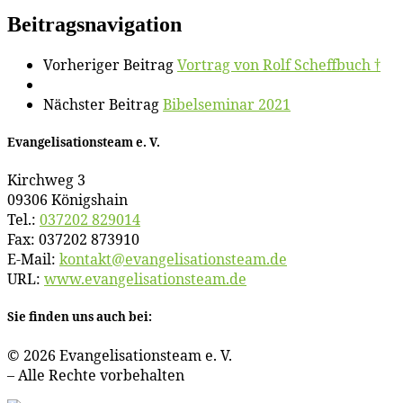
Beitragsnavigation
Vorheriger Beitrag
Vor­trag von Rolf Scheffbuch †
Nächster Beitrag
Bi­bel­se­mi­nar 2021
Evan­ge­li­sa­ti­ons­team e. V.
Kirch­weg 3
09306 Königshain
Tel.:
037202 829014
Fax: 037202 873910
E‑Mail:
kontakt@​evangelisationsteam.​de
URL:
www​.evan​ge​li​sa​ti​ons​team​.de
Sie fin­den uns auch bei:
© 2026 Evan­ge­li­sa­ti­ons­team e. V.
– Al­le Rech­te vorbehalten