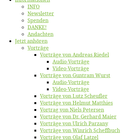
INFO
News­let­ter
Spen­den
DANKE!
An­dach­ten
Jetzt an­hö­ren
Vor­trä­ge
Vor­trä­ge von An­dre­as Riedel
Au­dio-Vor­trä­ge
Vi­deo-Vor­trä­ge
Vor­trä­ge von Gun­tram Wurst
Au­dio-Vor­trä­ge
Vi­deo-Vor­trä­ge
Vor­trä­ge von Lutz Scheufler
Vor­trä­ge von Hel­mut Matthies
Vor­trag von Niels Petersen
Vor­trä­ge von Dr. Ger­hard Maier
Vor­trä­ge von Ul­rich Parzany
Vor­trä­ge von Win­rich Scheffbuch
Vor­trä­ge von Olaf Latzel