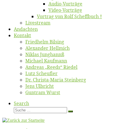
Au­dio-Vor­trä­ge
Vi­deo-Vor­trä­ge
Vor­trag von Rolf Scheffbuch †
Live­stream
An­dach­ten
Kon­takt
Fried­helm Bilsing
Alex­an­der Hellmich
Ni­klas Junghannß
Mi­cha­el Kaufmann
An­dre­as „Reeds“ Riedel
Lutz Scheuf­ler
Dr. Chris­­ta-Ma­ria Steinberg
Jens Ulb­richt
Gun­tram Wurst
Search
Suche
Suche
…