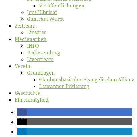
Ver­öf­fent­li­chun­gen
Jens Ulb­richt
Gun­tram Wurst
Zelt­team
Ein­sät­ze
Me­di­en­ar­beit
INFO
Ra­dio­sen­dung
Live­stream
Ver­ein
Grund­la­gen
Glaubens­ba­sis der Evan­ge­li­schen Allianz
Lausan­ner Erklärung
Ge­schich­te
Eh­ren­mit­glied