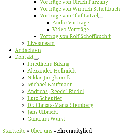
Vor­trä­ge von Ul­rich Parzany
Vor­trä­ge von Win­rich Scheffbuch
Vor­trä­ge von Olaf Latzel
Au­dio-Vor­trä­ge
Vi­deo-Vor­trä­ge
Vor­trag von Rolf Scheffbuch †
Live­stream
An­dach­ten
Kon­takt
Fried­helm Bilsing
Alex­an­der Hellmich
Ni­klas Junghannß
Mi­cha­el Kaufmann
An­dre­as „Reeds“ Riedel
Lutz Scheuf­ler
Dr. Chris­­ta-Ma­ria Steinberg
Jens Ulb­richt
Gun­tram Wurst
Startseite
»
Über uns
»
Ehrenmitglied