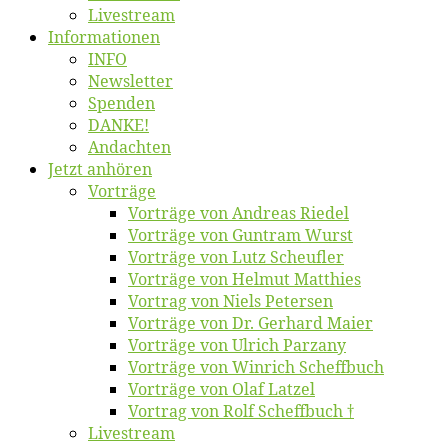
Live­stream
Informatio­nen
INFO
News­let­ter
Spen­den
DANKE!
An­dach­ten
Jetzt an­hö­ren
Vor­trä­ge
Vor­trä­ge von An­dre­as Riedel
Vor­trä­ge von Gun­tram Wurst
Vor­trä­ge von Lutz Scheufler
Vor­trä­ge von Hel­mut Matthies
Vor­trag von Niels Petersen
Vor­trä­ge von Dr. Ger­hard Maier
Vor­trä­ge von Ul­rich Parzany
Vor­trä­ge von Win­rich Scheffbuch
Vor­trä­ge von Olaf Latzel
Vor­trag von Rolf Scheffbuch †
Live­stream