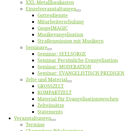
XXL-Me­­tal­l­­bau­­kas­­ten
Einzelver­an­stal­tungen
Got­tes­diens­te
Mitarbeiter­schulung
Gos­pel­MA­GIC
Musikevan­ge­li­sa­tion
Straßenmis­sion mit Musikern
Se­mi­na­re
Se­mi­nar: SEELSORGE
Se­mi­nar Per­sön­li­che Evangelisation
Se­mi­nar: MODERATION
Se­mi­nar: EVANGELISTISCH PREDIGEN
Zel­te und Material
GROSSZELT
KOMPAKTZELT
Ma­te­ri­al für Evangelisationswochen
Zelt­ein­sät­ze
State­ments
Ver­an­stal­tun­gen
Ter­mi­ne