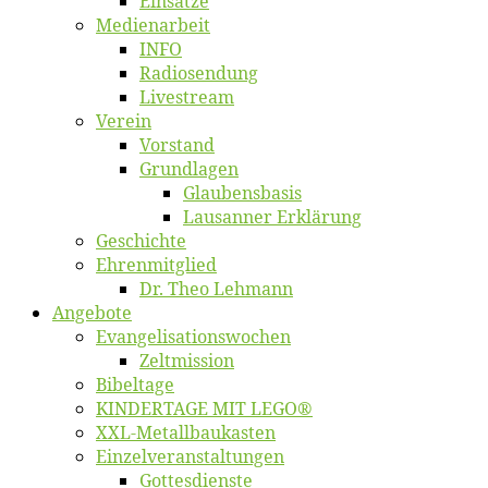
Ein­sät­ze
Me­di­en­ar­beit
INFO
Ra­dio­sen­dung
Live­stream
Ver­ein
Vor­stand
Grund­la­gen
Glaubens­ba­sis
Lausan­ner Erklärung
Ge­schich­te
Eh­ren­mit­glied
Dr. Theo Lehmann
An­ge­bo­te
Evangelisa­tions­wo­chen
Zelt­mis­si­on
Bi­bel­ta­ge
KINDERTAGE MIT LEGO®
XXL-Me­­tal­l­­bau­­kas­­ten
Einzelver­an­stal­tungen
Got­tes­diens­te