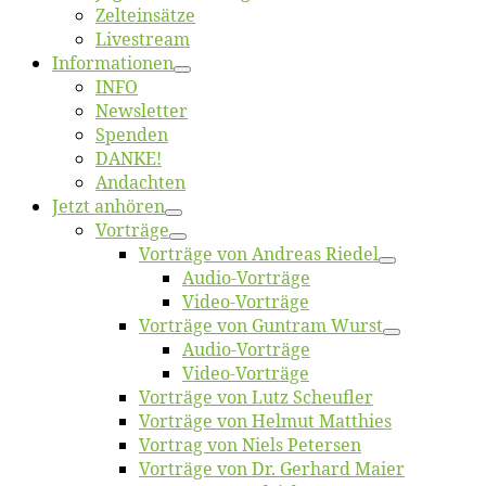
Zelt­ein­sät­ze
Live­stream
Informatio­nen
INFO
News­let­ter
Spen­den
DANKE!
An­dach­ten
Jetzt an­hö­ren
Vor­trä­ge
Vor­trä­ge von An­dre­as Riedel
Au­dio-Vor­trä­ge
Vi­deo-Vor­trä­ge
Vor­trä­ge von Gun­tram Wurst
Au­dio-Vor­trä­ge
Vi­deo-Vor­trä­ge
Vor­trä­ge von Lutz Scheufler
Vor­trä­ge von Hel­mut Matthies
Vor­trag von Niels Petersen
Vor­trä­ge von Dr. Ger­hard Maier