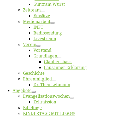
Gun­tram Wurst
Zelt­team
Ein­sät­ze
Me­di­en­ar­beit
INFO
Ra­dio­sen­dung
Live­stream
Ver­ein
Vor­stand
Grund­la­gen
Glaubens­ba­sis
Lausan­ner Erklärung
Ge­schich­te
Eh­ren­mit­glied
Dr. Theo Lehmann
An­ge­bo­te
Evangelisa­tions­wo­chen
Zelt­mis­si­on
Bi­bel­ta­ge
KINDERTAGE MIT LEGO®