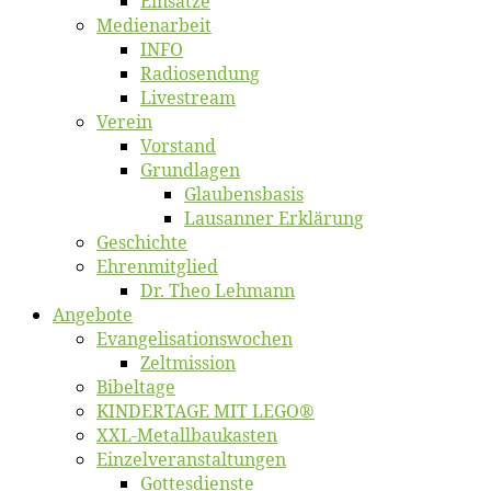
Ein­sät­ze
Me­di­en­ar­beit
INFO
Ra­dio­sen­dung
Live­stream
Ver­ein
Vor­stand
Grund­la­gen
Glaubens­ba­sis
Lausan­ner Erklärung
Ge­schich­te
Eh­ren­mit­glied
Dr. Theo Lehmann
An­ge­bo­te
Evangelisa­tions­wo­chen
Zelt­mis­si­on
Bi­bel­ta­ge
KINDERTAGE MIT LEGO®
XXL-Me­­tal­l­­bau­­kas­­ten
Einzelver­an­stal­tungen
Got­tes­diens­te