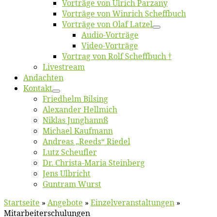
Vor­trä­ge von Ul­rich Parzany
Vor­trä­ge von Win­rich Scheffbuch
Vor­trä­ge von Olaf Latzel
Au­dio-Vor­trä­ge
Vi­deo-Vor­trä­ge
Vor­trag von Rolf Scheffbuch †
Live­stream
An­dach­ten
Kon­takt
Fried­helm Bilsing
Alex­an­der Hellmich
Ni­klas Junghannß
Mi­cha­el Kaufmann
An­dre­as „Reeds“ Riedel
Lutz Scheuf­ler
Dr. Chris­­ta-Ma­ria Steinberg
Jens Ulb­richt
Gun­tram Wurst
Startseite
»
An­ge­bo­te
»
Ein­zel­ver­an­stal­tun­gen
»
Mitarbeiterschulungen