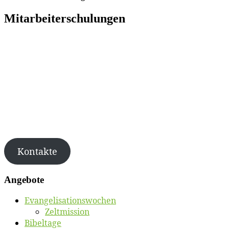
Mit­ar­bei­ter­schu­lun­gen
Kon­tak­te
An­ge­bo­te
Evan­ge­li­sa­ti­ons­wo­chen
Zelt­mis­si­on
Bi­bel­ta­ge