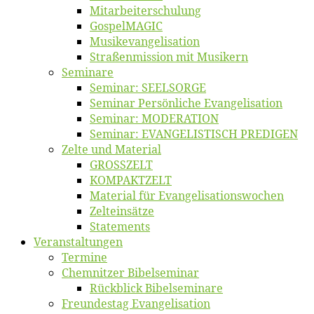
Mitarbeiter­schulung
Gos­pel­MA­GIC
Musikevan­ge­li­sa­tion
Straßenmis­sion mit Musikern
Se­mi­na­re
Se­mi­nar: SEELSORGE
Se­mi­nar Per­sön­li­che Evangelisation
Se­mi­nar: MODERATION
Se­mi­nar: EVANGELISTISCH PREDIGEN
Zel­te und Material
GROSSZELT
KOMPAKTZELT
Ma­te­ri­al für Evangelisationswochen
Zelt­ein­sät­ze
State­ments
Ver­an­stal­tun­gen
Ter­mi­ne
Chemnit­zer Bibelseminar
Rück­blick Bibelseminare
Freun­des­tag Evangelisation