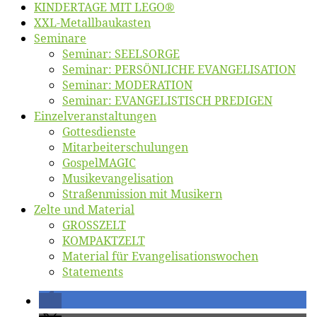
KINDERTAGE MIT LEGO®
XXL-Me­tall­bau­kas­ten
Se­mi­na­re
Se­mi­nar: SEELSORGE
Se­mi­nar: PERSÖNLICHE EVANGELISATION
Se­mi­nar: MODERATION
Se­mi­nar: EVANGELISTISCH PREDIGEN
Ein­zel­ver­an­stal­tun­gen
Got­tes­diens­te
Mit­ar­bei­ter­schu­lun­gen
Gos­pel­MA­GIC
Mu­sik­evan­ge­li­sa­ti­on
Stra­ßen­mis­si­on mit Musikern
Zel­te und Material
GROSSZELT
KOMPAKTZELT
Ma­te­ri­al für Evangelisationswochen
State­ments