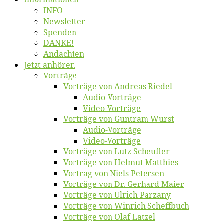
INFO
News­let­ter
Spen­den
DANKE!
An­dach­ten
Jetzt an­hö­ren
Vor­trä­ge
Vor­trä­ge von An­dre­as Riedel
Au­dio-Vor­trä­ge
Vi­deo-Vor­trä­ge
Vor­trä­ge von Gun­tram Wurst
Au­dio-Vor­trä­ge
Vi­deo-Vor­trä­ge
Vor­trä­ge von Lutz Scheufler
Vor­trä­ge von Hel­mut Matthies
Vor­trag von Niels Petersen
Vor­trä­ge von Dr. Ger­hard Maier
Vor­trä­ge von Ul­rich Parzany
Vor­trä­ge von Win­rich Scheffbuch
Vor­trä­ge von Olaf Latzel