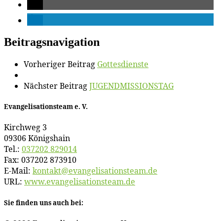
Beitragsnavigation
Vorheriger Beitrag
Got­tes­diens­te
Nächster Beitrag
JUGENDMISSIONSTAG
Evan­ge­li­sa­ti­ons­team e. V.
Kirch­weg 3
09306 Königshain
Tel.:
037202 829014
Fax: 037202 873910
E‑Mail:
kontakt@​evangelisationsteam.​de
URL:
www​.evan​ge​li​sa​ti​ons​team​.de
Sie fin­den uns auch bei: