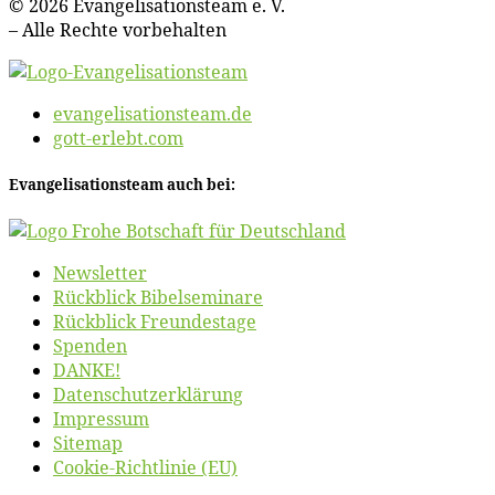
© 2026 Evan­ge­li­sa­ti­ons­team e. V.
– Al­le Rech­te vorbehalten
evangelisationsteam.de
gott-erlebt.com
Evan­ge­li­sa­ti­ons­team auch bei:
News­let­ter
Rück­blick Bibelseminare
Rück­blick Freundestage
Spen­den
DANKE!
Daten­schutz­er­klä­rung
Im­pres­sum
Site­map
Coo­kie-Rich­t­­li­­nie (EU)