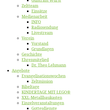
Gun­tram Wurst
Zelt­team
Ein­sät­ze
Me­di­en­ar­beit
INFO
Ra­dio­sen­dung
Live­stream
Ver­ein
Vor­stand
Grund­la­gen
Ge­schich­te
Eh­ren­mit­glied
Dr. Theo Lehmann
An­ge­bo­te
Evangelisa­tions­wo­chen
Zelt­mis­si­on
Bi­bel­ta­ge
KINDERTAGE MIT LEGO®
XXL-Me­­tal­l­­bau­­kas­­ten
Einzelver­an­stal­tungen
Got­tes­diens­te