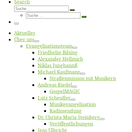
Search
Suche
Suche
Suche
…
Suche
…
Menü
Ak­tu­el­les
Über uns
Evangelisa­tions­team
Fried­helm Bilsing
Alex­an­der Hellmich
Ni­klas Junghannß
Mi­cha­el Kaufmann
Straßenmis­sion mit Musikern
An­dre­as Riedel
Gos­pel­MA­GIC
Lutz Scheuf­ler
Musikevan­ge­li­sa­tion
Ra­dio­sen­dung
Dr. Chris­­ta-Ma­ria Steinberg
Ver­öf­fent­li­chun­gen
Jens Ulb­richt