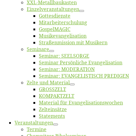
XXL-Me­­tal­l­­bau­­kas­­ten
Einzelver­an­stal­tungen
Got­tes­diens­te
Mitarbeiter­schulung
Gos­pel­MA­GIC
Musikevan­ge­li­sa­tion
Straßenmis­sion mit Musikern
Se­mi­na­re
Se­mi­nar: SEELSORGE
Se­mi­nar Per­sön­li­che Evangelisation
Se­mi­nar: MODERATION
Se­mi­nar: EVANGELISTISCH PREDIGEN
Zel­te und Material
GROSSZELT
KOMPAKTZELT
Ma­te­ri­al für Evangelisationswochen
Zelt­ein­sät­ze
State­ments
Ver­an­stal­tun­gen
Ter­mi­ne