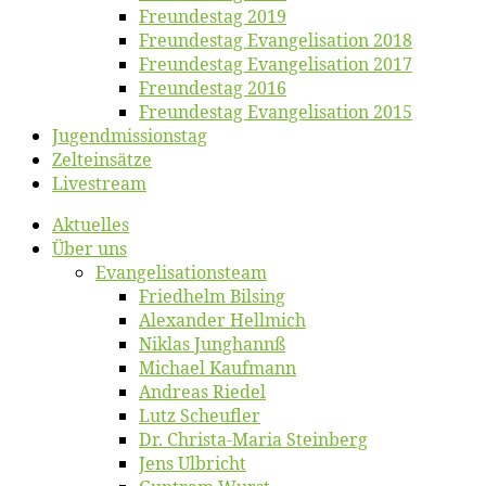
Freun­des­tag 2019
Freun­des­tag Evan­ge­li­sa­ti­on 2018
Freun­des­tag Evan­ge­li­sa­ti­on 2017
Freun­des­tag 2016
Freun­des­tag Evan­ge­li­sa­ti­on 2015
Jugend­mis­sions­tag
Zelt­ein­sät­ze
Live­stream
Ak­tu­el­les
Über uns
Evangelisa­tions­team
Fried­helm Bilsing
Alex­an­der Hellmich
Ni­klas Junghannß
Mi­cha­el Kaufmann
An­dre­as Riedel
Lutz Scheuf­ler
Dr. Chris­­ta-Ma­ria Steinberg
Jens Ulb­richt