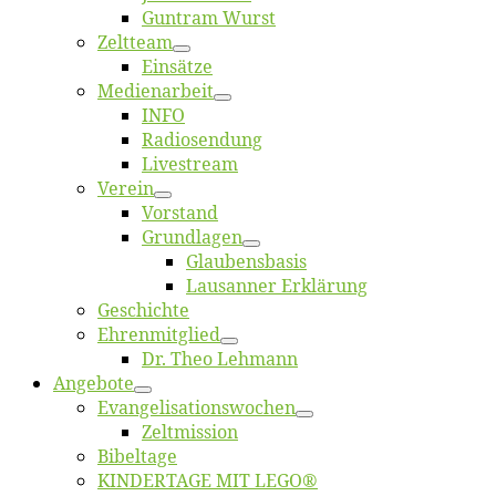
Gun­tram Wurst
Zelt­team
Ein­sät­ze
Me­di­en­ar­beit
INFO
Ra­dio­sen­dung
Live­stream
Ver­ein
Vor­stand
Grund­la­gen
Glaubens­ba­sis
Lausan­ner Erklärung
Ge­schich­te
Eh­ren­mit­glied
Dr. Theo Lehmann
An­ge­bo­te
Evangelisa­tions­wo­chen
Zelt­mis­si­on
Bi­bel­ta­ge
KINDERTAGE MIT LEGO®