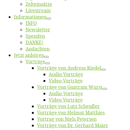
Zelt­ein­sät­ze
Live­stream
Informatio­nen
INFO
News­let­ter
Spen­den
DANKE!
An­dach­ten
Jetzt an­hö­ren
Vor­trä­ge
Vor­trä­ge von An­dre­as Riedel
Au­dio-Vor­trä­ge
Vi­deo-Vor­trä­ge
Vor­trä­ge von Gun­tram Wurst
Au­dio-Vor­trä­ge
Vi­deo-Vor­trä­ge
Vor­trä­ge von Lutz Scheufler
Vor­trä­ge von Hel­mut Matthies
Vor­trag von Niels Petersen
Vor­trä­ge von Dr. Ger­hard Maier