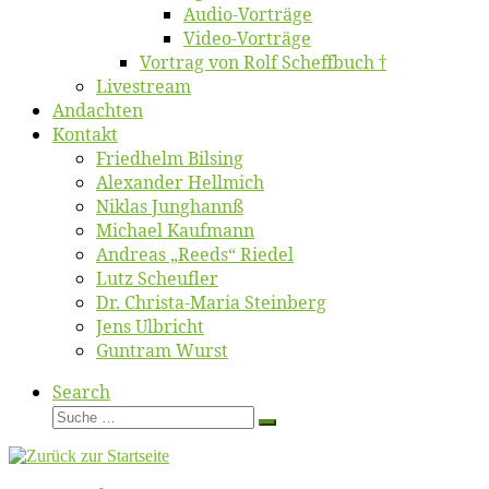
Au­dio-Vor­trä­ge
Vi­deo-Vor­trä­ge
Vor­trag von Rolf Scheffbuch †
Live­stream
An­dach­ten
Kon­takt
Fried­helm Bilsing
Alex­an­der Hellmich
Ni­klas Junghannß
Mi­cha­el Kaufmann
An­dre­as „Reeds“ Riedel
Lutz Scheuf­ler
Dr. Chris­­ta-Ma­ria Steinberg
Jens Ulb­richt
Gun­tram Wurst
Search
Suche
Suche
…