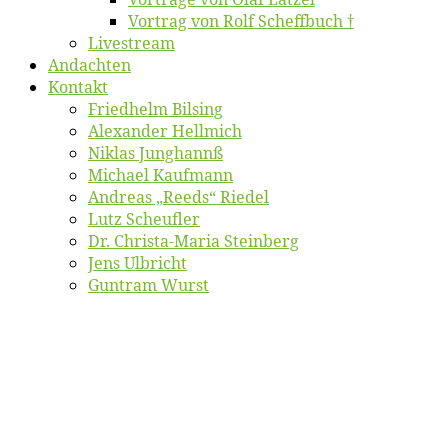
Vor­trag von Rolf Scheffbuch †
Live­stream
An­dach­ten
Kon­takt
Fried­helm Bilsing
Alex­an­der Hellmich
Ni­klas Junghannß
Mi­cha­el Kaufmann
An­dre­as „Reeds“ Riedel
Lutz Scheuf­ler
Dr. Chris­­ta-Ma­ria Steinberg
Jens Ulb­richt
Gun­tram Wurst