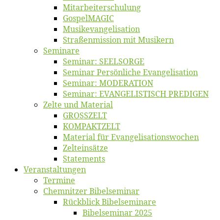
Mitarbeiter­schulung
Gos­pel­MA­GIC
Musikevan­ge­li­sa­tion
Straßenmis­sion mit Musikern
Se­mi­na­re
Se­mi­nar: SEELSORGE
Se­mi­nar Per­sön­li­che Evangelisation
Se­mi­nar: MODERATION
Se­mi­nar: EVANGELISTISCH PREDIGEN
Zel­te und Material
GROSSZELT
KOMPAKTZELT
Ma­te­ri­al für Evangelisationswochen
Zelt­ein­sät­ze
State­ments
Ver­an­stal­tun­gen
Ter­mi­ne
Chemnit­zer Bibelseminar
Rück­blick Bibelseminare
Bi­bel­se­mi­nar 2025