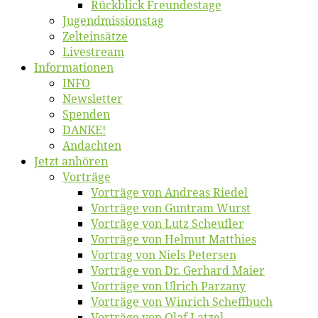
Rück­blick Freundestage
Jugend­mis­sions­tag
Zelt­ein­sät­ze
Live­stream
Informatio­nen
INFO
News­let­ter
Spen­den
DANKE!
An­dach­ten
Jetzt an­hö­ren
Vor­trä­ge
Vor­trä­ge von An­dre­as Riedel
Vor­trä­ge von Gun­tram Wurst
Vor­trä­ge von Lutz Scheufler
Vor­trä­ge von Hel­mut Matthies
Vor­trag von Niels Petersen
Vor­trä­ge von Dr. Ger­hard Maier
Vor­trä­ge von Ul­rich Parzany
Vor­trä­ge von Win­rich Scheffbuch
Vor­trä­ge von Olaf Latzel