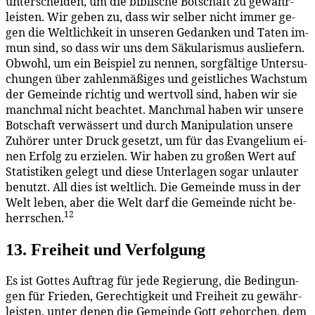
un­ter­schei­den, um die bi­bli­sche Bot­schaft zu ge­währ­
leis­ten. Wir ge­ben zu, dass wir sel­ber nicht im­mer ge­
gen die Welt­lich­keit in un­se­ren Ge­dan­ken und Ta­ten im­
mun sind, so dass wir uns dem Sä­ku­la­ris­mus aus­lie­fern.
Ob­wohl, um ein Bei­spiel zu nen­nen, sorg­fäl­ti­ge Un­ter­su­
chun­gen über zah­len­mä­ßi­ges und geist­li­ches Wachs­tum
der Ge­mein­de rich­tig und wert­voll sind, ha­ben wir sie
manch­mal nicht be­ach­tet. Manch­mal ha­ben wir un­se­re
Bot­schaft ver­wäs­sert und durch Ma­ni­pu­la­ti­on un­se­re
Zu­hö­rer un­ter Druck ge­setzt, um für das Evan­ge­li­um ei­
nen Er­folg zu er­zie­len. Wir ha­ben zu gro­ßen Wert auf
Sta­tis­ti­ken ge­legt und die­se Un­ter­la­gen so­gar un­lau­ter
be­nutzt. All dies ist welt­lich. Die Ge­mein­de muss in der
Welt le­ben, aber die Welt darf die Ge­mein­de nicht be­
12
herr­schen.
13. Frei­heit und Verfolgung
Es ist Got­tes Auf­trag für je­de Re­gie­rung, die Be­din­gun­
gen für Frie­den, Ge­rech­tig­keit und Frei­heit zu ge­währ­
leis­ten, un­ter de­nen die Ge­mein­de Gott ge­hor­chen, dem