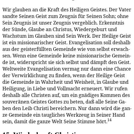
Wir glau­ben an die Kraft des Hei­li­gen Geis­tes. Der Va­ter
sand­te Sei­nen Geist zum Zeug­nis für Sei­nen Sohn; oh­ne
Sein Zeug­nis ist un­ser Zeug­nis ver­geb­lich. Er­kennt­nis
der Sün­de, Glau­be an Chris­tus, Wie­der­ge­burt und
Wachs­tum im Glau­ben sind Sein Werk. Der Hei­li­ge Geist
ist ein mis­sio­na­ri­scher Geist. Evan­ge­li­sa­ti­on soll des­halb
aus der geis­ter­füll­ten Ge­mein­de wie von selbst er­wach­
sen. Wenn ei­ne Ge­mein­de kei­ne mis­sio­na­ri­sche Ge­mein­
de ist, wi­der­spricht sie sich selbst und dämpft den Geist.
Welt­wei­te Evan­ge­li­sa­ti­on ver­mag nur dann ei­ne Chan­ce
der Ver­wirk­li­chung zu fin­den, wenn der Hei­li­ge Geist
die Ge­mein­de in Wahr­heit und Weis­heit, in Glau­be und
Hei­li­gung, in Lie­be und Voll­macht er­neu­ert. Wir ru­fen
des­halb al­le Chris­ten auf, um ein gnä­di­ges Kom­men des
sou­ve­rä­nen Geis­tes Got­tes zu be­ten, daß al­le Sei­ne Ga­
ben den Leib Chris­ti be­rei­chern. Nur dann wird die gan­
ze Ge­mein­de ein taug­li­ches Werk­zeug in Sei­ner Hand
14
sein, da­mit die gan­ze Welt Sei­ne Stim­me hört.