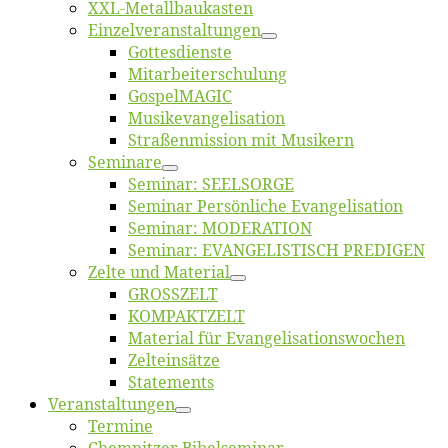
XXL-Me­­tal­l­­bau­­kas­­ten
Einzelver­an­stal­tungen
Got­tes­diens­te
Mitarbeiter­schulung
Gos­pel­MA­GIC
Musikevan­ge­li­sa­tion
Straßenmis­sion mit Musikern
Se­mi­na­re
Se­mi­nar: SEELSORGE
Se­mi­nar Per­sön­li­che Evangelisation
Se­mi­nar: MODERATION
Se­mi­nar: EVANGELISTISCH PREDIGEN
Zel­te und Material
GROSSZELT
KOMPAKTZELT
Ma­te­ri­al für Evangelisationswochen
Zelt­ein­sät­ze
State­ments
Ver­an­stal­tun­gen
Ter­mi­ne