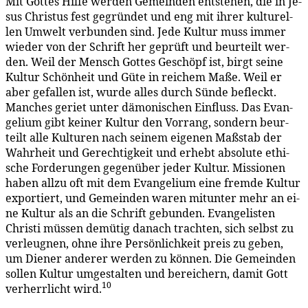
Mit Got­tes Hil­fe wer­den Ge­mein­den ent­ste­hen, die in Je­
sus Chris­tus fest ge­grün­det und eng mit ih­rer kul­tu­rel­
len Um­welt ver­bun­den sind. Je­de Kul­tur muss im­mer
wie­der von der Schrift her ge­prüft und be­ur­teilt wer­
den. Weil der Mensch Got­tes Ge­schöpf ist, birgt sei­ne
Kul­tur Schön­heit und Gü­te in rei­chem Ma­ße. Weil er
aber ge­fal­len ist, wur­de al­les durch Sün­de be­fleckt.
Man­ches ge­riet un­ter dä­mo­ni­schen Ein­fluss. Das Evan­
ge­li­um gibt kei­ner Kul­tur den Vor­rang, son­dern be­ur­
teilt al­le Kul­tu­ren nach sei­nem ei­ge­nen Maß­stab der
Wahr­heit und Ge­rech­tig­keit und er­hebt ab­so­lu­te ethi­
sche For­de­run­gen ge­gen­über je­der Kul­tur. Mis­sio­nen
ha­ben all­zu oft mit dem Evan­ge­li­um ei­ne frem­de Kul­tur
ex­por­tiert, und Ge­mein­den wa­ren mit­un­ter mehr an ei­
ne Kul­tur als an die Schrift ge­bun­den. Evan­ge­lis­ten
Chris­ti müs­sen de­mü­tig da­nach trach­ten, sich selbst zu
ver­leug­nen, oh­ne ih­re Per­sön­lich­keit preis zu ge­ben,
um Die­ner an­de­rer wer­den zu kön­nen. Die Ge­mein­den
sol­len Kul­tur um­ge­stal­ten und be­rei­chern, da­mit Gott
10
ver­herr­licht wird.