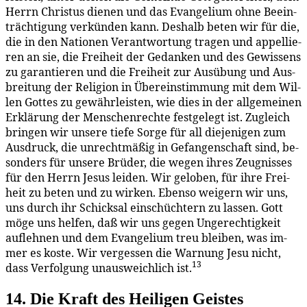
Herrn Chris­tus die­nen und das Evan­ge­li­um oh­ne Be­ein­
träch­ti­gung ver­kün­den kann. Des­halb be­ten wir für die,
die in den Na­tio­nen Ver­ant­wor­tung tra­gen und ap­pel­lie­
ren an sie, die Frei­heit der Ge­dan­ken und des Ge­wis­sens
zu ga­ran­tie­ren und die Frei­heit zur Aus­übung und Aus­
brei­tung der Re­li­gi­on in Über­ein­stim­mung mit dem Wil­
len Got­tes zu ge­währ­leis­ten, wie dies in der all­ge­mei­nen
Er­klä­rung der Men­schen­rech­te fest­ge­legt ist. Zu­gleich
brin­gen wir un­se­re tie­fe Sor­ge für all die­je­ni­gen zum
Aus­druck, die un­recht­mä­ßig in Ge­fan­gen­schaft sind, be­
son­ders für un­se­re Brü­der, die we­gen ih­res Zeug­nis­ses
für den Herrn Je­sus lei­den. Wir ge­lo­ben, für ih­re Frei­
heit zu be­ten und zu wir­ken. Eben­so wei­gern wir uns,
uns durch ihr Schick­sal ein­schüch­tern zu las­sen. Gott
mö­ge uns hel­fen, daß wir uns ge­gen Un­ge­rech­tig­keit
auf­leh­nen und dem Evan­ge­li­um treu blei­ben, was im­
mer es kos­te. Wir ver­ges­sen die War­nung Je­su nicht,
13
dass Ver­fol­gung un­aus­weich­lich ist.
14. Die Kraft des Hei­li­gen Geistes