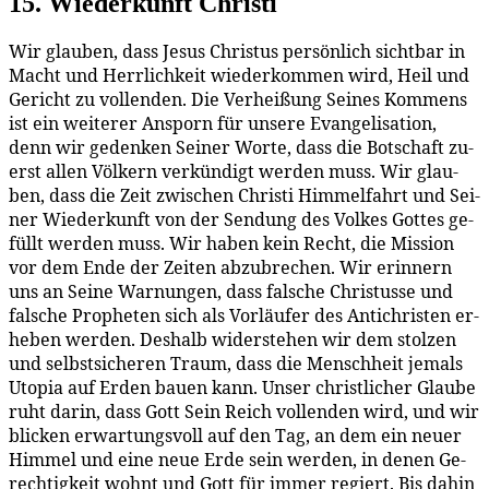
15. Wie­der­kunft Christi
Wir glau­ben, dass Je­sus Chris­tus per­sön­lich sicht­bar in
Macht und Herr­lich­keit wie­der­kom­men wird, Heil und
Ge­richt zu voll­enden. Die Ver­hei­ßung Sei­nes Kom­mens
ist ein wei­te­rer An­sporn für un­se­re Evan­ge­li­sa­ti­on,
denn wir ge­den­ken Sei­ner Wor­te, dass die Bot­schaft zu­
erst al­len Völ­kern ver­kün­digt wer­den muss. Wir glau­
ben, dass die Zeit zwi­schen Chris­ti Him­mel­fahrt und Sei­
ner Wie­der­kunft von der Sen­dung des Vol­kes Got­tes ge­
füllt wer­den muss. Wir ha­ben kein Recht, die Mis­si­on
vor dem En­de der Zei­ten ab­zu­bre­chen. Wir er­in­nern
uns an Sei­ne War­nun­gen, dass fal­sche Chris­tus­se und
fal­sche Pro­phe­ten sich als Vor­läu­fer des An­ti­chris­ten er­
he­ben wer­den. Des­halb wi­der­ste­hen wir dem stol­zen
und selbst­si­che­ren Traum, dass die Mensch­heit je­mals
Uto­pia auf Er­den bau­en kann. Un­ser christ­li­cher Glau­be
ruht dar­in, dass Gott Sein Reich voll­enden wird, und wir
bli­cken er­war­tungs­voll auf den Tag, an dem ein neu­er
Him­mel und ei­ne neue Er­de sein wer­den, in de­nen Ge­
rech­tig­keit wohnt und Gott für im­mer re­giert. Bis da­hin