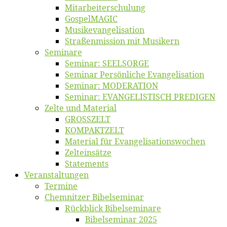
Mitarbeiter­schulung
Gos­pel­MA­GIC
Musikevan­ge­li­sa­tion
Straßenmis­sion mit Musikern
Se­mi­na­re
Se­mi­nar: SEELSORGE
Se­mi­nar Per­sön­li­che Evangelisation
Se­mi­nar: MODERATION
Se­mi­nar: EVANGELISTISCH PREDIGEN
Zel­te und Material
GROSSZELT
KOMPAKTZELT
Ma­te­ri­al für Evangelisationswochen
Zelt­ein­sät­ze
State­ments
Ver­an­stal­tun­gen
Ter­mi­ne
Chemnit­zer Bibelseminar
Rück­blick Bibelseminare
Bi­bel­se­mi­nar 2025