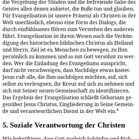
die Ver­ge­bung der Sün­den und die be­frei­en­de Ga­be des
Geis­tes al­len de­nen an­bie­tet, die Bu­ße tun und glau­ben.
Für Evan­ge­li­sa­ti­on ist un­se­re Prä­senz als Chris­ten in der
Welt un­er­läss­lich, eben­so ei­ne Form des Dia­logs, die
durch ein­fühl­sa­mes Hö­ren zum Ver­ste­hen des an­de­ren
führt. Evan­ge­li­sa­ti­on ist ih­rem We­sen nach die Ver­kün­
di­gung des his­to­ri­schen bi­bli­schen Chris­tus als Hei­land
und Herrn. Ziel ist es, Men­schen zu be­we­gen, zu Ihm
per­sön­lich zu kom­men und so mit Gott ver­söhnt zu wer­
den. Wer die Ein­la­dung des Evan­ge­li­ums aus­spricht,
darf nicht ver­schwei­gen, dass Nach­fol­ge et­was kos­tet.
Je­sus ruft al­le, die Ihm nach­fol­gen möch­ten, auf, sich
selbst zu ver­leug­nen, ihr Kreuz auf sich zu neh­men und
sich mit Sei­ner neu­en Ge­mein­schaft zu iden­ti­fi­zie­ren.
Das Er­geb­nis der Evan­ge­li­sa­ti­on schließt Ge­hor­sam ge­
gen­über Je­sus Chris­tus, Ein­glie­de­rung in Sei­ne Ge­mein­
4
de und ver­ant­wort­li­chen Dienst in der Welt ein.
5. So­zia­le Ver­ant­wor­tung der Christen
Wir be­kräf­ti­gen, dass Gott zu­gleich Schöp­fer und Rich­