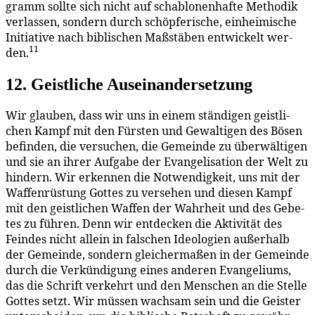
gramm soll­te sich nicht auf scha­blo­nen­haf­te Me­tho­dik
ver­las­sen, son­dern durch schöp­fe­ri­sche, ein­hei­mi­sche
In­itia­ti­ve nach bi­bli­schen Maß­stä­ben ent­wi­ckelt wer­
11
den.
12. Geist­li­che Auseinandersetzung
Wir glau­ben, dass wir uns in ei­nem stän­di­gen geist­li­
chen Kampf mit den Fürs­ten und Ge­wal­ti­gen des Bö­sen
be­fin­den, die ver­su­chen, die Ge­mein­de zu über­wäl­ti­gen
und sie an ih­rer Auf­ga­be der Evan­ge­li­sa­ti­on der Welt zu
hin­dern. Wir er­ken­nen die Not­wen­dig­keit, uns mit der
Waf­fen­rüs­tung Got­tes zu ver­se­hen und die­sen Kampf
mit den geist­li­chen Waf­fen der Wahr­heit und des Ge­be­
tes zu füh­ren. Denn wir ent­de­cken die Ak­ti­vi­tät des
Fein­des nicht al­lein in fal­schen Ideo­lo­gien au­ßer­halb
der Ge­mein­de, son­dern glei­cher­ma­ßen in der Ge­mein­de
durch die Ver­kün­di­gung ei­nes an­de­ren Evan­ge­li­ums,
das die Schrift ver­kehrt und den Men­schen an die Stel­le
Got­tes setzt. Wir müs­sen wach­sam sein und die Geis­ter