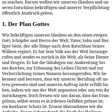
zu ma­chen. Dar­um wol­len wir un­se­ren Glau­ben und un­
se­ren Ent­schluss be­kräf­ti­gen und un­se­rer Ver­pflich­tung
öf­fent­lich Aus­druck geben.
1. Der Plan Gottes
Wir be­kräf­ti­gen un­se­ren Glau­ben an den ei­nen ewi­gen
Gott, Schöp­fer und Herrn der Welt, Va­ter, Sohn und Hei­
li­ger Geist, der al­le Din­ge nach dem Rat­schluss Sei­nes
Wil­lens re­giert. Er hat Sein Volk aus der Welt her­aus­ge­
ru­fen und sen­det es zu­rück in die Welt, als Sei­ne Die­ner
und Zeu­gen. Er hat die Gläu­bi­gen zur Aus­brei­tung Sei­
nes Rei­ches, zur Er­bau­ung des Lei­bes Chris­ti und zur
Ver­herr­li­chung Sei­nes Na­mens her­aus­ge­ru­fen. Wir be­
ken­nen und be­reu­en, dass wir un­se­rer Be­ru­fung oft un­
treu ge­we­sen sind und un­se­ren Auf­trag nicht er­füllt ha­
ben, in­dem wir uns der Welt an­pass­ten oder uns von ihr
zu­rück­zo­gen. Doch freu­en wir uns dar­an, dass das Evan­
ge­li­um, selbst wenn es in ir­de­nen Ge­fä­ßen ge­fasst ist,
ein kost­ba­rer Schatz ist. Er­neut über­neh­men wir die