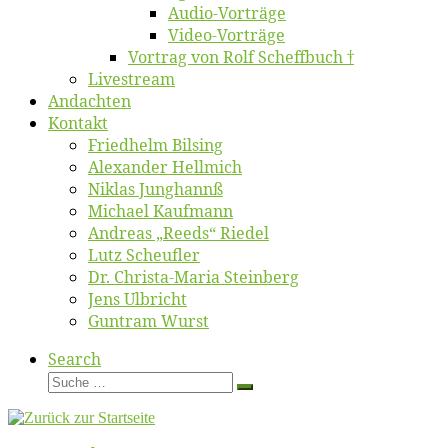
Au­dio-Vor­trä­ge
Vi­deo-Vor­trä­ge
Vor­trag von Rolf Scheffbuch †
Live­stream
An­dach­ten
Kon­takt
Fried­helm Bilsing
Alex­an­der Hellmich
Ni­klas Junghannß
Mi­cha­el Kaufmann
An­dre­as „Reeds“ Riedel
Lutz Scheuf­ler
Dr. Chris­­ta-Ma­ria Steinberg
Jens Ulb­richt
Gun­tram Wurst
Search
Suche
Suche
…