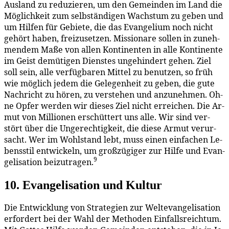
Aus­land zu re­du­zie­ren, um den Ge­mein­den im Land die
Mög­lich­keit zum selb­stän­di­gen Wachs­tum zu ge­ben und
um Hil­fen für Ge­bie­te, die das Evan­ge­li­um noch nicht
ge­hört ha­ben, frei­zu­set­zen. Mis­sio­na­re sol­len in zu­neh­
men­dem Ma­ße von al­len Kon­ti­nen­ten in al­le Kon­ti­nen­te
im Geist de­mü­ti­gen Diens­tes un­ge­hin­dert ge­hen. Ziel
soll sein, al­le ver­füg­ba­ren Mit­tel zu be­nut­zen, so früh
wie mög­lich je­dem die Ge­le­gen­heit zu ge­ben, die gu­te
Nach­richt zu hö­ren, zu ver­ste­hen und an­zu­neh­men. Oh­
ne Op­fer wer­den wir die­ses Ziel nicht er­rei­chen. Die Ar­
mut von Mil­lio­nen er­schüt­tert uns al­le. Wir sind ver­
stört über die Un­ge­rech­tig­keit, die die­se Ar­mut ver­ur­
sacht. Wer im Wohl­stand lebt, muss ei­nen ein­fa­chen Le­
bens­stil ent­wi­ckeln, um groß­zü­gi­ger zur Hil­fe und Evan­
9
ge­li­sa­ti­on bei­zu­tra­gen.
10. Evan­ge­li­sa­ti­on und Kultur
Die Ent­wick­lung von Stra­te­gien zur Wel­tevan­ge­li­sa­ti­on
er­for­dert bei der Wahl der Me­tho­den Ein­falls­reich­tum.