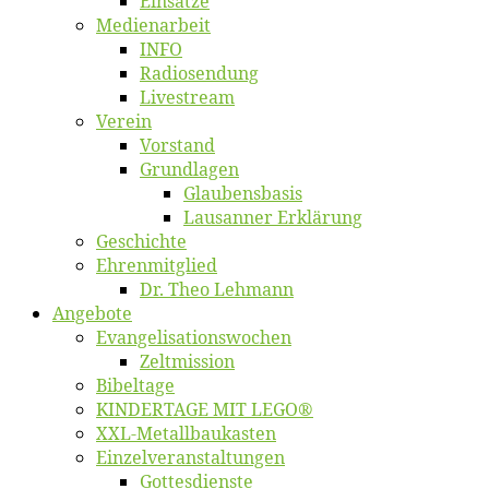
Ein­sät­ze
Me­di­en­ar­beit
INFO
Ra­dio­sen­dung
Live­stream
Ver­ein
Vor­stand
Grund­la­gen
Glaubens­ba­sis
Lausan­ner Erklärung
Ge­schich­te
Eh­ren­mit­glied
Dr. Theo Lehmann
An­ge­bo­te
Evangelisa­tions­wo­chen
Zelt­mis­si­on
Bi­bel­ta­ge
KINDERTAGE MIT LEGO®
XXL-Me­­tal­l­­bau­­kas­­ten
Einzelver­an­stal­tungen
Got­tes­diens­te