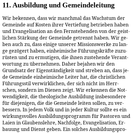
11. Aus­bil­dung und Gemeindeleitung
Wir be­ken­nen, dass wir manch­mal das Wachs­tum der
Ge­mein­de auf Kos­ten ih­rer Ver­tie­fung be­trie­ben ha­ben
und Evan­ge­li­sa­ti­on an den Fern­ste­hen­den von der geist­
li­chen Stär­kung der Ge­mein­de ge­trennt ha­ben. Wir ge­
ben auch zu, dass ei­ni­ge un­se­rer Mis­si­ons­wer­ke zu lan­
ge ge­zö­gert ha­ben, ein­hei­mi­sche Füh­rungs­kräf­te zu­zu­
rüs­ten und zu er­mu­ti­gen, die ih­nen zu­ste­hen­de Ver­ant­
wor­tung zu über­neh­men. Da­her be­ja­hen wir den
Grund­satz der Ei­gen­stän­dig­keit und stre­ben an, dass je­
de Ge­mein­de ein­hei­mi­sche Lei­ter hat, die christ­li­chen
Füh­rungs­stil ver­wirk­li­chen, der sich nicht im Herr­
schen, son­dern im Die­nen zeigt. Wir er­ken­nen die Not­
wen­dig­keit, die theo­lo­gi­sche Aus­bil­dung ins­be­son­de­re
für die­je­ni­gen, die die Ge­mein­de lei­ten sol­len, zu ver­
bes­sern. In je­dem Volk und in je­der Kul­tur soll­te es ein
wir­kungs­vol­les Aus­bil­dungs­pro­gramm für Pas­to­ren und
Lai­en in Glau­bens­leh­re, Nach­fol­ge, Evan­ge­li­sa­ti­on, Er­
bau­ung und Dienst ge­ben. Ein sol­ches Aus­bil­dungs­pro­