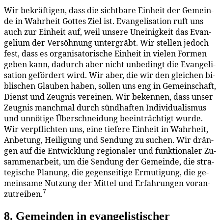
Wir be­kräf­ti­gen, dass die sicht­ba­re Ein­heit der Ge­mein­
de in Wahr­heit Got­tes Ziel ist. Evan­ge­li­sa­ti­on ruft uns
auch zur Ein­heit auf, weil un­se­re Un­ei­nig­keit das Evan­
ge­li­um der Ver­söh­nung un­ter­gräbt. Wir stel­len je­doch
fest, dass es or­ga­ni­sa­to­ri­sche Ein­heit in vie­len For­men
ge­ben kann, da­durch aber nicht un­be­dingt die Evan­ge­li­
sa­ti­on ge­för­dert wird. Wir aber, die wir den glei­chen bi­
bli­schen Glau­ben ha­ben, sol­len uns eng in Ge­mein­schaft,
Dienst und Zeug­nis ver­ei­nen. Wir be­ken­nen, dass un­ser
Zeug­nis manch­mal durch sünd­haf­ten In­di­vi­dua­lis­mus
und un­nö­ti­ge Über­schnei­dung be­ein­träch­tigt wur­de.
Wir ver­pflich­ten uns, ei­ne tie­fe­re Ein­heit in Wahr­heit,
An­be­tung, Hei­li­gung und Sen­dung zu su­chen. Wir drän­
gen auf die Ent­wick­lung re­gio­na­ler und funk­tio­na­ler Zu­
sam­men­ar­beit, um die Sen­dung der Ge­mein­de, die stra­
te­gi­sche Pla­nung, die ge­gen­sei­ti­ge Er­mu­ti­gung, die ge­
mein­sa­me Nut­zung der Mit­tel und Er­fah­run­gen vor­an­
7
zu­trei­ben.
8. Ge­mein­den in evan­ge­lis­ti­scher