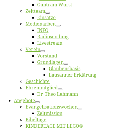
Gun­tram Wurst
Zelt­team
Ein­sät­ze
Me­di­en­ar­beit
INFO
Ra­dio­sen­dung
Live­stream
Ver­ein
Vor­stand
Grund­la­gen
Glaubens­ba­sis
Lausan­ner Erklärung
Ge­schich­te
Eh­ren­mit­glied
Dr. Theo Lehmann
An­ge­bo­te
Evangelisa­tions­wo­chen
Zelt­mis­si­on
Bi­bel­ta­ge
KINDERTAGE MIT LEGO®