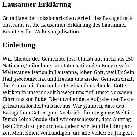
Lau­san­ner Erklärung
Grund­la­ge der mis­sio­na­ri­schen Ar­beit des Evan­ge­li­sa­ti­
ons­teams ist die Lau­san­ner Er­klä­rung des Lau­san­ner
Ko­mi­tees für Weltevangelisation.
Ein­lei­tung
Wir, Glie­der der Ge­mein­de Je­su Chris­ti aus mehr als 150
Na­tio­nen, Teil­neh­mer am In­ter­na­tio­na­len Kon­gress für
Wel­tevan­ge­li­sa­ti­on in Lau­sanne, lo­ben Gott, weil Er Sein
Heil ge­schenkt hat und freu­en uns an der Ge­mein­schaft,
die Er uns mit Ihm und un­ter­ein­an­der schenkt. Got­tes
Wir­ken in un­se­rer Zeit be­wegt uns tief. Un­ser Ver­sa­gen
führt uns zur Bu­ße. Die un­voll­ende­te Auf­ga­be der Evan­
ge­li­sa­ti­on for­dert uns her­aus. Wir glau­ben, dass das
Evan­ge­li­um Got­tes gu­te Nach­richt für die gan­ze Welt ist.
Durch Sei­ne Gna­de sind wir ent­schlos­sen, dem Auf­trag
Je­su Chris­ti zu ge­hor­chen, in­dem wir Sein Heil der gan­
zen Mensch­heit ver­kün­di­gen, um al­le Völ­ker zu Jün­gern