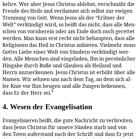
keh­re. Wer aber Je­sus Chris­tus ab­lehnt, ver­schmäht die
Freu­de des Heils und ver­dammt sich selbst zur ewi­gen
Tren­nung von Gott. Wenn Je­sus als der “Er­lö­ser der
Welt” ver­kün­digt wird, so heißt das nicht, dass al­le Men­
schen von vorn­her­ein oder am En­de doch noch ge­ret­tet
wer­den. Man kann erst recht nicht be­haup­ten, dass al­le
Re­li­gio­nen das Heil in Chris­tus an­bie­ten. Viel­mehr muss
Got­tes Lie­be ei­ner Welt von Sün­dern ver­kün­digt wer­
den. Al­le Men­schen sind ein­ge­la­den, Ihn in per­sön­li­cher
Hin­ga­be durch Bu­ße und Glau­ben als Hei­land und
Herrn an­zu­er­ken­nen. Je­sus Chris­tus ist er­höht über al­le
Na­men. Wir seh­nen uns nach dem Tag, an dem sich al­
ler Knie vor Ihm beu­gen und al­le Zun­gen be­ken­nen,
3
dass Er der Herr sei.
4. We­sen der Evangelisation
Evan­ge­li­sie­ren heißt, die gu­te Nach­richt zu ver­brei­ten,
dass Je­sus Chris­tus für un­se­re Sün­den starb und von
den To­ten auf­er­stand nach der Schrift und dass Er jetzt