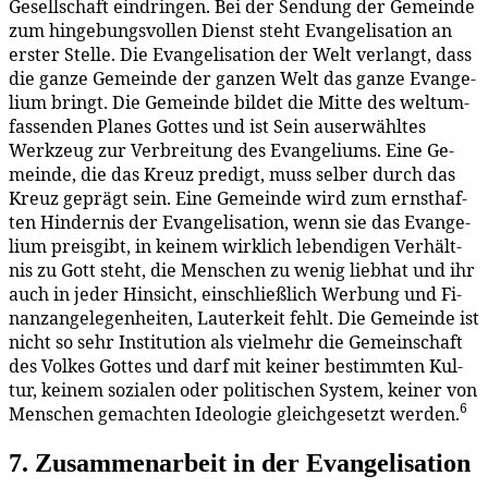
Ge­sell­schaft ein­drin­gen. Bei der Sen­dung der Ge­mein­de
zum hin­ge­bungs­vol­len Dienst steht Evan­ge­li­sa­ti­on an
ers­ter Stel­le. Die Evan­ge­li­sa­ti­on der Welt ver­langt, dass
die gan­ze Ge­mein­de der gan­zen Welt das gan­ze Evan­ge­
li­um bringt. Die Ge­mein­de bil­det die Mit­te des welt­um­
fas­sen­den Pla­nes Got­tes und ist Sein aus­er­wähl­tes
Werk­zeug zur Ver­brei­tung des Evan­ge­li­ums. Ei­ne Ge­
mein­de, die das Kreuz pre­digt, muss sel­ber durch das
Kreuz ge­prägt sein. Ei­ne Ge­mein­de wird zum ernst­haf­
ten Hin­der­nis der Evan­ge­li­sa­ti­on, wenn sie das Evan­ge­
li­um preis­gibt, in kei­nem wirk­lich le­ben­di­gen Ver­hält­
nis zu Gott steht, die Men­schen zu we­nig lieb­hat und ihr
auch in je­der Hin­sicht, ein­schließ­lich Wer­bung und Fi­
nanz­an­ge­le­gen­hei­ten, Lau­ter­keit fehlt. Die Ge­mein­de ist
nicht so sehr In­sti­tu­ti­on als viel­mehr die Ge­mein­schaft
des Vol­kes Got­tes und darf mit kei­ner be­stimm­ten Kul­
tur, kei­nem so­zia­len oder po­li­ti­schen Sys­tem, kei­ner von
6
Men­schen ge­mach­ten Ideo­lo­gie gleich­ge­setzt wer­den.
7. Zu­sam­men­ar­beit in der Evangelisation