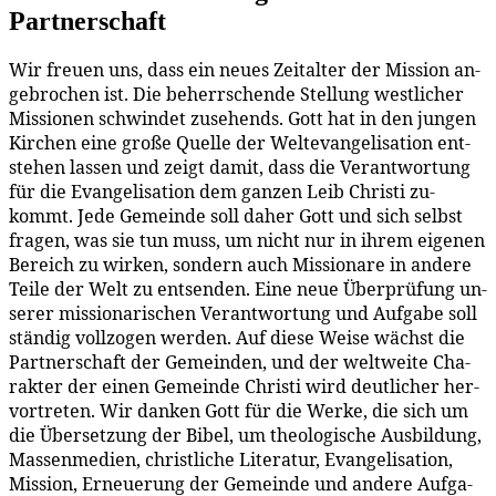
Partnerschaft
Wir freu­en uns, dass ein neu­es Zeit­al­ter der Mis­si­on an­
ge­bro­chen ist. Die be­herr­schen­de Stel­lung west­li­cher
Mis­sio­nen schwin­det zu­se­hends. Gott hat in den jun­gen
Kir­chen ei­ne gro­ße Quel­le der Wel­tevan­ge­li­sa­ti­on ent­
ste­hen las­sen und zeigt da­mit, dass die Ver­ant­wor­tung
für die Evan­ge­li­sa­ti­on dem gan­zen Leib Chris­ti zu­
kommt. Je­de Ge­mein­de soll da­her Gott und sich selbst
fra­gen, was sie tun muss, um nicht nur in ih­rem ei­ge­nen
Be­reich zu wir­ken, son­dern auch Mis­sio­na­re in an­de­re
Tei­le der Welt zu ent­sen­den. Ei­ne neue Über­prü­fung un­
se­rer mis­sio­na­ri­schen Ver­ant­wor­tung und Auf­ga­be soll
stän­dig voll­zo­gen wer­den. Auf die­se Wei­se wächst die
Part­ner­schaft der Ge­mein­den, und der welt­wei­te Cha­
rak­ter der ei­nen Ge­mein­de Chris­ti wird deut­li­cher her­
vor­tre­ten. Wir dan­ken Gott für die Wer­ke, die sich um
die Über­set­zung der Bi­bel, um theo­lo­gi­sche Aus­bil­dung,
Mas­sen­me­di­en, christ­li­che Li­te­ra­tur, Evan­ge­li­sa­ti­on,
Mis­si­on, Er­neue­rung der Ge­mein­de und an­de­re Auf­ga­