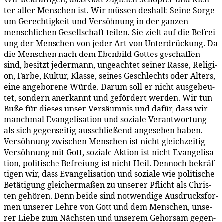
ter al­ler Men­schen ist. Wir müs­sen des­halb Sei­ne Sor­ge
um Ge­rech­tig­keit und Ver­söh­nung in der gan­zen
mensch­li­chen Ge­sell­schaft tei­len. Sie zielt auf die Be­frei­
ung der Men­schen von je­der Art von Un­ter­drü­ckung. Da
die Men­schen nach dem Eben­bild Got­tes ge­schaf­fen
sind, be­sitzt je­der­mann, un­ge­ach­tet sei­ner Ras­se, Re­li­gi­
on, Far­be, Kul­tur, Klas­se, sei­nes Ge­schlechts oder Al­ters,
ei­ne an­ge­bo­re­ne Wür­de. Dar­um soll er nicht aus­ge­beu­
tet, son­dern an­er­kannt und ge­för­dert wer­den. Wir tun
Bu­ße für die­ses un­ser Ver­säum­nis und da­für, dass wir
manch­mal Evan­ge­li­sa­ti­on und so­zia­le Ver­ant­wor­tung
als sich ge­gen­sei­tig aus­schlie­ßend an­ge­se­hen ha­ben.
Ver­söh­nung zwi­schen Men­schen ist nicht gleich­zei­tig
Ver­söh­nung mit Gott, so­zia­le Ak­ti­on ist nicht Evan­ge­li­sa­
ti­on, po­li­ti­sche Be­frei­ung ist nicht Heil. Den­noch be­kräf­
ti­gen wir, dass Evan­ge­li­sa­ti­on und so­zia­le wie po­li­ti­sche
Be­tä­ti­gung glei­cher­ma­ßen zu un­se­rer Pflicht als Chris­
ten ge­hö­ren. Denn bei­de sind not­wen­di­ge Aus­drucks­for­
men un­se­rer Leh­re von Gott und dem Men­schen, un­se­
rer Lie­be zum Nächs­ten und un­se­rem Ge­hor­sam ge­gen­