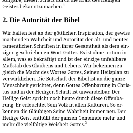
Auf­ga­be, die­sen Schatz durch die Kraft des Hei­li­gen
1
Geis­tes be­kannt­zu­ma­chen.
2. Die Au­to­ri­tät der Bibel
Wir hal­ten fest an der gött­li­chen In­spi­ra­ti­on, der ge­wiss
ma­chen­den Wahr­heit und Au­to­ri­tät der alt- und neu­tes­
ta­ment­li­chen Schrif­ten in ih­rer Ge­samt­heit als dem ein­
zi­gen ge­schrie­be­nen Wort Got­tes. Es ist oh­ne Irr­tum in
al­lem, was es be­kräf­tigt und ist der ein­zi­ge un­fehl­ba­re
Maß­stab des Glau­bens und Le­bens. Wir be­ken­nen zu­
gleich die Macht des Wor­tes Got­tes, Sei­nen Heils­plan zu
ver­wirk­li­chen. Die Bot­schaft der Bi­bel ist an die gan­ze
Mensch­heit ge­rich­tet, denn Got­tes Of­fen­ba­rung in Chris­
tus und in der Hei­li­gen Schrift ist un­wan­del­bar. Der
Hei­li­ge Geist spricht noch heu­te durch die­se Of­fen­ba­
rung. Er er­leuch­tet Sein Volk in al­len Kul­tu­ren. So er­
ken­nen die Gläu­bi­gen Sei­ne Wahr­heit im­mer neu. Der
Hei­li­ge Geist ent­hüllt der gan­zen Ge­mein­de mehr und
2
mehr die viel­fäl­ti­ge Weis­heit Got­tes.