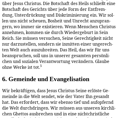
über Je­sus Chris­tus. Die Bot­schaft des Heils schließt ei­ne
Bot­schaft des Ge­richts über je­de Form der Ent­frem­
dung, Un­ter­drü­ckung und Dis­kri­mi­nie­rung ein. Wir sol­
len uns nicht scheu­en, Bos­heit und Un­recht an­zu­pran­
gern, wo im­mer sie exis­tie­ren. Wenn Men­schen Chris­tus
an­neh­men, kom­men sie durch Wie­der­ge­burt in Sein
Reich. Sie müs­sen ver­su­chen, Sei­ne Ge­rech­tig­keit nicht
nur dar­zu­stel­len, son­dern sie in­mit­ten ei­ner un­ge­rech­
ten Welt auch aus­zu­brei­ten. Das Heil, das wir für uns
be­an­spru­chen, soll uns in un­se­rer ge­sam­ten per­sön­li­
chen und so­zia­len Ver­ant­wor­tung ver­än­dern. Glau­be
5
oh­ne Wer­ke ist tot.
6. Ge­mein­de und Evangelisation
Wir be­kräf­ti­gen, dass Je­sus Chris­tus Sei­ne er­lös­te Ge­
mein­de in die Welt sen­det, wie der Va­ter Ihn ge­sandt
hat. Das er­for­dert, dass wir eben­so tief und auf­op­fernd
die Welt durch­drin­gen. Wir müs­sen aus un­se­ren kirch­li­
chen Ghet­tos aus­bre­chen und in ei­ne nicht­christ­li­che