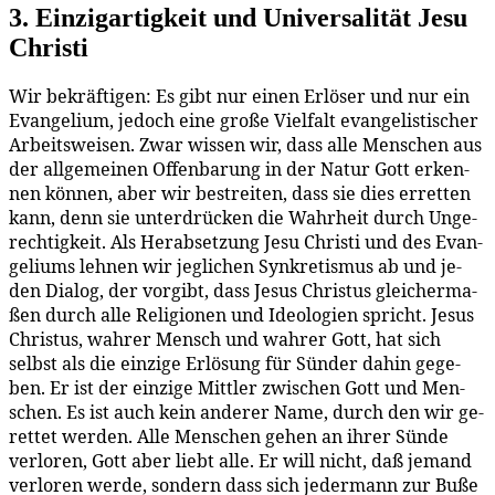
3. Ein­zig­ar­tig­keit und Uni­ver­sa­li­tät Je­su
Christi
Wir be­kräf­ti­gen: Es gibt nur ei­nen Er­lö­ser und nur ein
Evan­ge­li­um, je­doch ei­ne gro­ße Viel­falt evan­ge­lis­ti­scher
Ar­beits­wei­sen. Zwar wis­sen wir, dass al­le Men­schen aus
der all­ge­mei­nen Of­fen­ba­rung in der Na­tur Gott er­ken­
nen kön­nen, aber wir be­strei­ten, dass sie dies er­ret­ten
kann, denn sie un­ter­drü­cken die Wahr­heit durch Un­ge­
rech­tig­keit. Als Her­ab­set­zung Je­su Chris­ti und des Evan­
ge­li­ums leh­nen wir jeg­li­chen Syn­kre­tis­mus ab und je­
den Dia­log, der vor­gibt, dass Je­sus Chris­tus glei­cher­ma­
ßen durch al­le Re­li­gio­nen und Ideo­lo­gien spricht. Je­sus
Chris­tus, wah­rer Mensch und wah­rer Gott, hat sich
selbst als die ein­zi­ge Er­lö­sung für Sün­der da­hin ge­ge­
ben. Er ist der ein­zi­ge Mitt­ler zwi­schen Gott und Men­
schen. Es ist auch kein an­de­rer Na­me, durch den wir ge­
ret­tet wer­den. Al­le Men­schen ge­hen an ih­rer Sün­de
ver­lo­ren, Gott aber liebt al­le. Er will nicht, daß je­mand
ver­lo­ren wer­de, son­dern dass sich je­der­mann zur Bu­ße