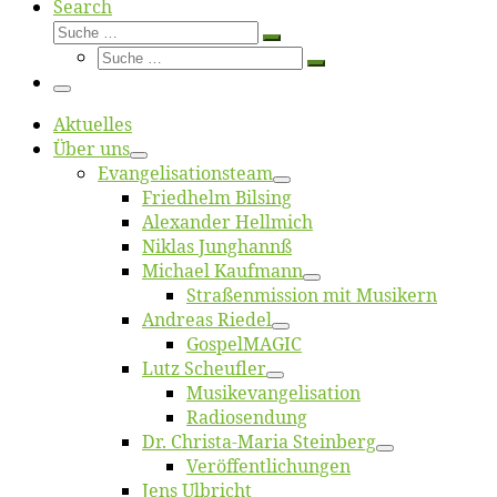
Search
Suche
Suche
Suche
…
Suche
…
Menü
Ak­tu­el­les
Über uns
Evangelisa­tions­team
Fried­helm Bilsing
Alex­an­der Hellmich
Ni­klas Junghannß
Mi­cha­el Kaufmann
Straßenmis­sion mit Musikern
An­dre­as Riedel
Gos­pel­MA­GIC
Lutz Scheuf­ler
Musikevan­ge­li­sa­tion
Ra­dio­sen­dung
Dr. Chris­­ta-Ma­ria Steinberg
Ver­öf­fent­li­chun­gen
Jens Ulb­richt