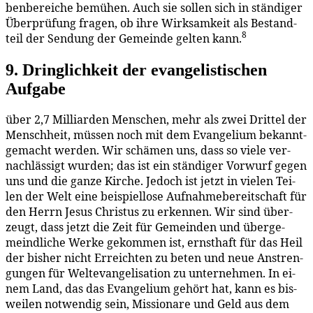
ben­be­rei­che be­mü­hen. Auch sie sol­len sich in stän­di­ger
Über­prü­fung fra­gen, ob ih­re Wirk­sam­keit als Be­stand­
8
teil der Sen­dung der Ge­mein­de gel­ten kann.
9. Dring­lich­keit der evan­ge­lis­ti­schen
Aufgabe
über 2,7 Mil­li­ar­den Men­schen, mehr als zwei Drit­tel der
Mensch­heit, müs­sen noch mit dem Evan­ge­li­um be­kannt­
ge­macht wer­den. Wir schä­men uns, dass so vie­le ver­
nach­läs­sigt wur­den; das ist ein stän­di­ger Vor­wurf ge­gen
uns und die gan­ze Kir­che. Je­doch ist jetzt in vie­len Tei­
len der Welt ei­ne bei­spiel­lo­se Auf­nah­me­be­reit­schaft für
den Herrn Je­sus Chris­tus zu er­ken­nen. Wir sind über­
zeugt, dass jetzt die Zeit für Ge­mein­den und über­ge­
meind­li­che Wer­ke ge­kom­men ist, ernst­haft für das Heil
der bis­her nicht Er­reich­ten zu be­ten und neue An­stren­
gun­gen für Wel­tevan­ge­li­sa­ti­on zu un­ter­neh­men. In ei­
nem Land, das das Evan­ge­li­um ge­hört hat, kann es bis­
wei­len not­wen­dig sein, Mis­sio­na­re und Geld aus dem