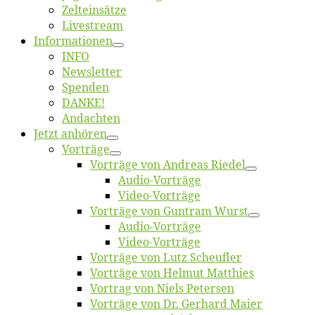
Zelt­ein­sät­ze
Live­stream
Informatio­nen
INFO
News­let­ter
Spen­den
DANKE!
An­dach­ten
Jetzt an­hö­ren
Vor­trä­ge
Vor­trä­ge von An­dre­as Riedel
Au­dio-Vor­trä­ge
Vi­deo-Vor­trä­ge
Vor­trä­ge von Gun­tram Wurst
Au­dio-Vor­trä­ge
Vi­deo-Vor­trä­ge
Vor­trä­ge von Lutz Scheufler
Vor­trä­ge von Hel­mut Matthies
Vor­trag von Niels Petersen
Vor­trä­ge von Dr. Ger­hard Maier