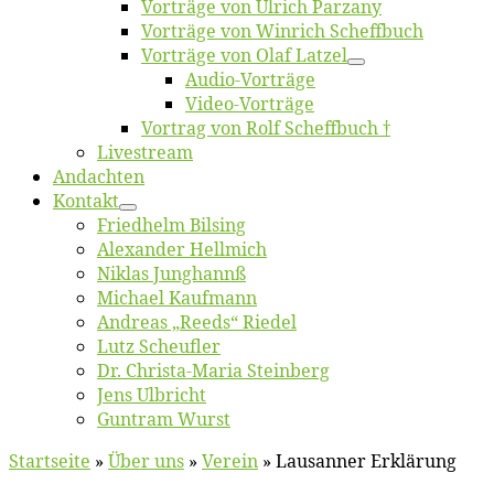
Vor­trä­ge von Ul­rich Parzany
Vor­trä­ge von Win­rich Scheffbuch
Vor­trä­ge von Olaf Latzel
Au­dio-Vor­trä­ge
Vi­deo-Vor­trä­ge
Vor­trag von Rolf Scheffbuch †
Live­stream
An­dach­ten
Kon­takt
Fried­helm Bilsing
Alex­an­der Hellmich
Ni­klas Junghannß
Mi­cha­el Kaufmann
An­dre­as „Reeds“ Riedel
Lutz Scheuf­ler
Dr. Chris­­ta-Ma­ria Steinberg
Jens Ulb­richt
Gun­tram Wurst
Startseite
»
Über uns
»
Ver­ein
»
Lausanner Erklärung