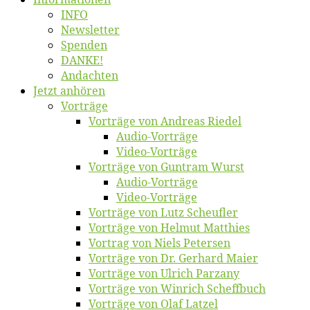
INFO
News­let­ter
Spen­den
DANKE!
An­dach­ten
Jetzt an­hö­ren
Vor­trä­ge
Vor­trä­ge von An­dre­as Riedel
Au­dio-Vor­trä­ge
Vi­deo-Vor­trä­ge
Vor­trä­ge von Gun­tram Wurst
Au­dio-Vor­trä­ge
Vi­deo-Vor­trä­ge
Vor­trä­ge von Lutz Scheufler
Vor­trä­ge von Hel­mut Matthies
Vor­trag von Niels Petersen
Vor­trä­ge von Dr. Ger­hard Maier
Vor­trä­ge von Ul­rich Parzany
Vor­trä­ge von Win­rich Scheffbuch
Vor­trä­ge von Olaf Latzel