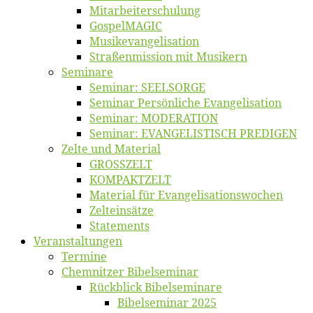
Mitarbeiter­schulung
Gos­pel­MA­GIC
Musikevan­ge­li­sa­tion
Straßenmis­sion mit Musikern
Se­mi­na­re
Se­mi­nar: SEELSORGE
Se­mi­nar Per­sön­li­che Evangelisation
Se­mi­nar: MODERATION
Se­mi­nar: EVANGELISTISCH PREDIGEN
Zel­te und Material
GROSSZELT
KOMPAKTZELT
Ma­te­ri­al für Evangelisationswochen
Zelt­ein­sät­ze
State­ments
Ver­an­stal­tun­gen
Ter­mi­ne
Chemnit­zer Bibelseminar
Rück­blick Bibelseminare
Bi­bel­se­mi­nar 2025