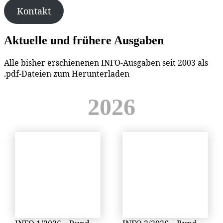
Kon­takt
Ak­tu­el­le und frü­he­re Ausgaben
Al­le bis­her er­schie­ne­nen IN­FO-Aus­ga­ben seit 2003 als
.pdf-Da­tei­en zum Herunterladen
2026