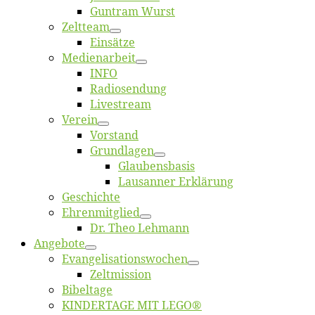
Gun­tram Wurst
Zelt­team
Ein­sät­ze
Me­di­en­ar­beit
INFO
Ra­dio­sen­dung
Live­stream
Ver­ein
Vor­stand
Grund­la­gen
Glaubens­ba­sis
Lausan­ner Erklärung
Ge­schich­te
Eh­ren­mit­glied
Dr. Theo Lehmann
An­ge­bo­te
Evangelisa­tions­wo­chen
Zelt­mis­si­on
Bi­bel­ta­ge
KINDERTAGE MIT LEGO®