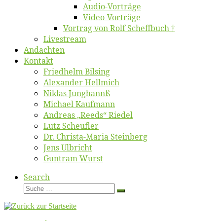
Au­dio-Vor­trä­ge
Vi­deo-Vor­trä­ge
Vor­trag von Rolf Scheffbuch †
Live­stream
An­dach­ten
Kon­takt
Fried­helm Bilsing
Alex­an­der Hellmich
Ni­klas Junghannß
Mi­cha­el Kaufmann
An­dre­as „Reeds“ Riedel
Lutz Scheuf­ler
Dr. Chris­­ta-Ma­ria Steinberg
Jens Ulb­richt
Gun­tram Wurst
Search
Suche
Suche
…