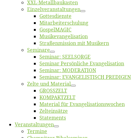
XXL-Me­­tal­l­­bau­­kas­­ten
Einzelver­an­stal­tungen
Got­tes­diens­te
Mitarbeiter­schulung
Gos­pel­MA­GIC
Musikevan­ge­li­sa­tion
Straßenmis­sion mit Musikern
Se­mi­na­re
Se­mi­nar: SEELSORGE
Se­mi­nar Per­sön­li­che Evangelisation
Se­mi­nar: MODERATION
Se­mi­nar: EVANGELISTISCH PREDIGEN
Zel­te und Material
GROSSZELT
KOMPAKTZELT
Ma­te­ri­al für Evangelisationswochen
Zelt­ein­sät­ze
State­ments
Ver­an­stal­tun­gen
Ter­mi­ne