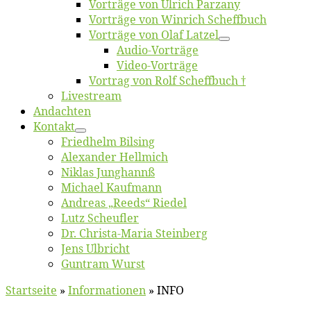
Vor­trä­ge von Ul­rich Parzany
Vor­trä­ge von Win­rich Scheffbuch
Vor­trä­ge von Olaf Latzel
Au­dio-Vor­trä­ge
Vi­deo-Vor­trä­ge
Vor­trag von Rolf Scheffbuch †
Live­stream
An­dach­ten
Kon­takt
Fried­helm Bilsing
Alex­an­der Hellmich
Ni­klas Junghannß
Mi­cha­el Kaufmann
An­dre­as „Reeds“ Riedel
Lutz Scheuf­ler
Dr. Chris­­ta-Ma­ria Steinberg
Jens Ulb­richt
Gun­tram Wurst
Startseite
»
In­for­ma­tio­nen
»
INFO