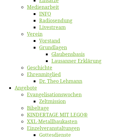
Ein­sät­ze
Me­di­en­ar­beit
INFO
Ra­dio­sen­dung
Live­stream
Ver­ein
Vor­stand
Grund­la­gen
Glaubens­ba­sis
Lausan­ner Erklärung
Ge­schich­te
Eh­ren­mit­glied
Dr. Theo Lehmann
An­ge­bo­te
Evangelisa­tions­wo­chen
Zelt­mis­si­on
Bi­bel­ta­ge
KINDERTAGE MIT LEGO®
XXL-Me­­tal­l­­bau­­kas­­ten
Einzelver­an­stal­tungen
Got­tes­diens­te