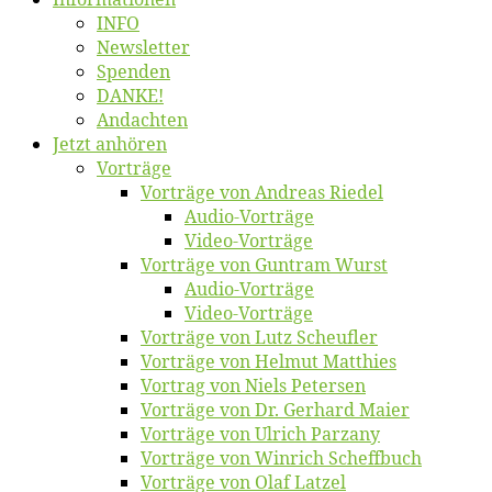
INFO
News­let­ter
Spen­den
DANKE!
An­dach­ten
Jetzt an­hö­ren
Vor­trä­ge
Vor­trä­ge von An­dre­as Riedel
Au­dio-Vor­trä­ge
Vi­deo-Vor­trä­ge
Vor­trä­ge von Gun­tram Wurst
Au­dio-Vor­trä­ge
Vi­deo-Vor­trä­ge
Vor­trä­ge von Lutz Scheufler
Vor­trä­ge von Hel­mut Matthies
Vor­trag von Niels Petersen
Vor­trä­ge von Dr. Ger­hard Maier
Vor­trä­ge von Ul­rich Parzany
Vor­trä­ge von Win­rich Scheffbuch
Vor­trä­ge von Olaf Latzel