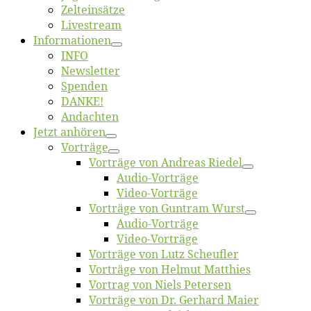
Zelt­ein­sät­ze
Live­stream
Informatio­nen
INFO
News­let­ter
Spen­den
DANKE!
An­dach­ten
Jetzt an­hö­ren
Vor­trä­ge
Vor­trä­ge von An­dre­as Riedel
Au­dio-Vor­trä­ge
Vi­deo-Vor­trä­ge
Vor­trä­ge von Gun­tram Wurst
Au­dio-Vor­trä­ge
Vi­deo-Vor­trä­ge
Vor­trä­ge von Lutz Scheufler
Vor­trä­ge von Hel­mut Matthies
Vor­trag von Niels Petersen
Vor­trä­ge von Dr. Ger­hard Maier