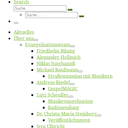
Search
Suche
Suche
Suche
…
Suche
…
Menü
Ak­tu­el­les
Über uns
Evangelisa­tions­team
Fried­helm Bilsing
Alex­an­der Hellmich
Ni­klas Junghannß
Mi­cha­el Kaufmann
Straßenmis­sion mit Musikern
An­dre­as Riedel
Gos­pel­MA­GIC
Lutz Scheuf­ler
Musikevan­ge­li­sa­tion
Ra­dio­sen­dung
Dr. Chris­­ta-Ma­ria Steinberg
Ver­öf­fent­li­chun­gen
Jens Ulb­richt