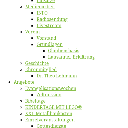
Ein­sät­ze
Me­di­en­ar­beit
INFO
Ra­dio­sen­dung
Live­stream
Ver­ein
Vor­stand
Grund­la­gen
Glaubens­ba­sis
Lausan­ner Erklärung
Ge­schich­te
Eh­ren­mit­glied
Dr. Theo Lehmann
An­ge­bo­te
Evangelisa­tions­wo­chen
Zelt­mis­si­on
Bi­bel­ta­ge
KINDERTAGE MIT LEGO®
XXL-Me­­tal­l­­bau­­kas­­ten
Einzelver­an­stal­tungen
Got­tes­diens­te