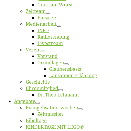
Gun­tram Wurst
Zelt­team
Ein­sät­ze
Me­di­en­ar­beit
INFO
Ra­dio­sen­dung
Live­stream
Ver­ein
Vor­stand
Grund­la­gen
Glaubens­ba­sis
Lausan­ner Erklärung
Ge­schich­te
Eh­ren­mit­glied
Dr. Theo Lehmann
An­ge­bo­te
Evangelisa­tions­wo­chen
Zelt­mis­si­on
Bi­bel­ta­ge
KINDERTAGE MIT LEGO®