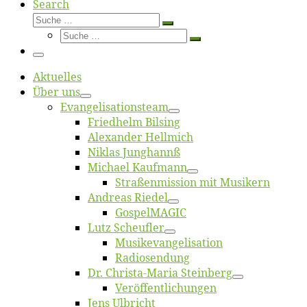
Search
Suche
Suche
Suche
…
Suche
…
Menü
Ak­tu­el­les
Über uns
Evangelisa­tions­team
Fried­helm Bilsing
Alex­an­der Hellmich
Ni­klas Junghannß
Mi­cha­el Kaufmann
Straßenmis­sion mit Musikern
An­dre­as Riedel
Gos­pel­MA­GIC
Lutz Scheuf­ler
Musikevan­ge­li­sa­tion
Ra­dio­sen­dung
Dr. Chris­­ta-Ma­ria Steinberg
Ver­öf­fent­li­chun­gen
Jens Ulb­richt