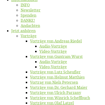
INFO
News­let­ter
Spen­den
DANKE!
An­dach­ten
Jetzt an­hö­ren
Vor­trä­ge
Vor­trä­ge von An­dre­as Riedel
Au­dio-Vor­trä­ge
Vi­deo-Vor­trä­ge
Vor­trä­ge von Gun­tram Wurst
Au­dio-Vor­trä­ge
Vi­deo-Vor­trä­ge
Vor­trä­ge von Lutz Scheufler
Vor­trä­ge von Hel­mut Matthies
Vor­trag von Niels Petersen
Vor­trä­ge von Dr. Ger­hard Maier
Vor­trä­ge von Ul­rich Parzany
Vor­trä­ge von Win­rich Scheffbuch
Vor­trä­ge von Olaf Latzel