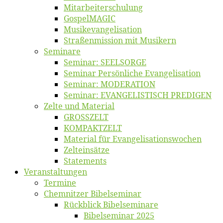
Mitarbeiter­schulung
Gos­pel­MA­GIC
Musikevan­ge­li­sa­tion
Straßenmis­sion mit Musikern
Se­mi­na­re
Se­mi­nar: SEELSORGE
Se­mi­nar Per­sön­li­che Evangelisation
Se­mi­nar: MODERATION
Se­mi­nar: EVANGELISTISCH PREDIGEN
Zel­te und Material
GROSSZELT
KOMPAKTZELT
Ma­te­ri­al für Evangelisationswochen
Zelt­ein­sät­ze
State­ments
Ver­an­stal­tun­gen
Ter­mi­ne
Chemnit­zer Bibelseminar
Rück­blick Bibelseminare
Bi­bel­se­mi­nar 2025