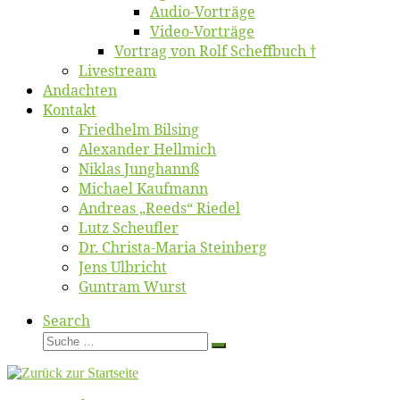
Au­dio-Vor­trä­ge
Vi­deo-Vor­trä­ge
Vor­trag von Rolf Scheffbuch †
Live­stream
An­dach­ten
Kon­takt
Fried­helm Bilsing
Alex­an­der Hellmich
Ni­klas Junghannß
Mi­cha­el Kaufmann
An­dre­as „Reeds“ Riedel
Lutz Scheuf­ler
Dr. Chris­­ta-Ma­ria Steinberg
Jens Ulb­richt
Gun­tram Wurst
Search
Suche
Suche
…