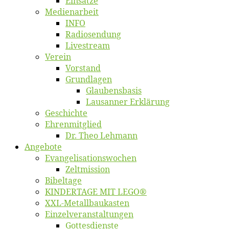
Ein­sät­ze
Me­di­en­ar­beit
INFO
Ra­dio­sen­dung
Live­stream
Ver­ein
Vor­stand
Grund­la­gen
Glaubens­ba­sis
Lausan­ner Erklärung
Ge­schich­te
Eh­ren­mit­glied
Dr. Theo Lehmann
An­ge­bo­te
Evangelisa­tions­wo­chen
Zelt­mis­si­on
Bi­bel­ta­ge
KINDERTAGE MIT LEGO®
XXL-Me­­tal­l­­bau­­kas­­ten
Einzelver­an­stal­tungen
Got­tes­diens­te