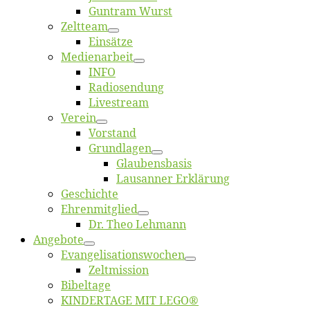
Gun­tram Wurst
Zelt­team
Ein­sät­ze
Me­di­en­ar­beit
INFO
Ra­dio­sen­dung
Live­stream
Ver­ein
Vor­stand
Grund­la­gen
Glaubens­ba­sis
Lausan­ner Erklärung
Ge­schich­te
Eh­ren­mit­glied
Dr. Theo Lehmann
An­ge­bo­te
Evangelisa­tions­wo­chen
Zelt­mis­si­on
Bi­bel­ta­ge
KINDERTAGE MIT LEGO®