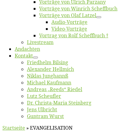
Vor­trä­ge von Ul­rich Parzany
Vor­trä­ge von Win­rich Scheffbuch
Vor­trä­ge von Olaf Latzel
Au­dio-Vor­trä­ge
Vi­deo-Vor­trä­ge
Vor­trag von Rolf Scheffbuch †
Live­stream
An­dach­ten
Kon­takt
Fried­helm Bilsing
Alex­an­der Hellmich
Ni­klas Junghannß
Mi­cha­el Kaufmann
An­dre­as „Reeds“ Riedel
Lutz Scheuf­ler
Dr. Chris­­ta-Ma­ria Steinberg
Jens Ulb­richt
Gun­tram Wurst
Startseite
»
EVANGELISATION