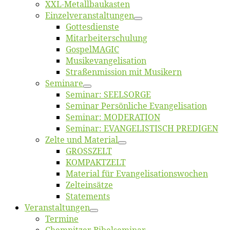
XXL-Me­­tal­l­­bau­­kas­­ten
Einzelver­an­stal­tungen
Got­tes­diens­te
Mitarbeiter­schulung
Gos­pel­MA­GIC
Musikevan­ge­li­sa­tion
Straßenmis­sion mit Musikern
Se­mi­na­re
Se­mi­nar: SEELSORGE
Se­mi­nar Per­sön­li­che Evangelisation
Se­mi­nar: MODERATION
Se­mi­nar: EVANGELISTISCH PREDIGEN
Zel­te und Material
GROSSZELT
KOMPAKTZELT
Ma­te­ri­al für Evangelisationswochen
Zelt­ein­sät­ze
State­ments
Ver­an­stal­tun­gen
Ter­mi­ne