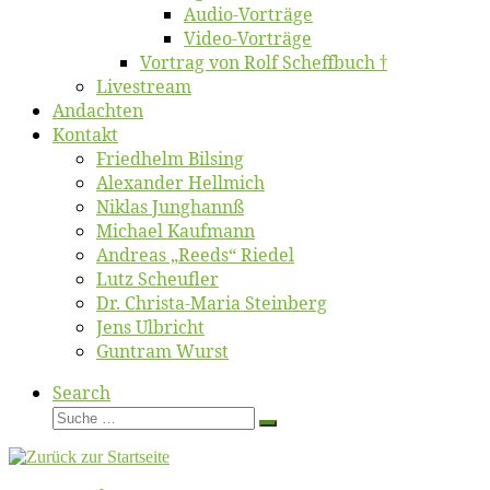
Au­dio-Vor­trä­ge
Vi­deo-Vor­trä­ge
Vor­trag von Rolf Scheffbuch †
Live­stream
An­dach­ten
Kon­takt
Fried­helm Bilsing
Alex­an­der Hellmich
Ni­klas Junghannß
Mi­cha­el Kaufmann
An­dre­as „Reeds“ Riedel
Lutz Scheuf­ler
Dr. Chris­­ta-Ma­ria Steinberg
Jens Ulb­richt
Gun­tram Wurst
Search
Suche
Suche
…