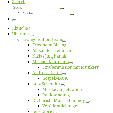
Search
Suche
Suche
Suche
…
Suche
…
Menü
Ak­tu­el­les
Über uns
Evangelisa­tions­team
Fried­helm Bilsing
Alex­an­der Hellmich
Ni­klas Junghannß
Mi­cha­el Kaufmann
Straßenmis­sion mit Musikern
An­dre­as Riedel
Gos­pel­MA­GIC
Lutz Scheuf­ler
Musikevan­ge­li­sa­tion
Ra­dio­sen­dung
Dr. Chris­­ta-Ma­ria Steinberg
Ver­öf­fent­li­chun­gen
Jens Ulb­richt