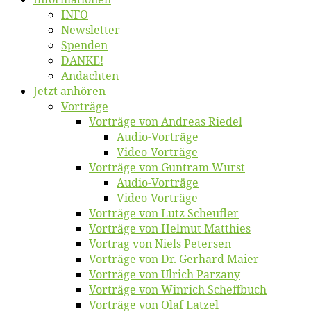
INFO
News­let­ter
Spen­den
DANKE!
An­dach­ten
Jetzt an­hö­ren
Vor­trä­ge
Vor­trä­ge von An­dre­as Riedel
Au­dio-Vor­trä­ge
Vi­deo-Vor­trä­ge
Vor­trä­ge von Gun­tram Wurst
Au­dio-Vor­trä­ge
Vi­deo-Vor­trä­ge
Vor­trä­ge von Lutz Scheufler
Vor­trä­ge von Hel­mut Matthies
Vor­trag von Niels Petersen
Vor­trä­ge von Dr. Ger­hard Maier
Vor­trä­ge von Ul­rich Parzany
Vor­trä­ge von Win­rich Scheffbuch
Vor­trä­ge von Olaf Latzel