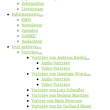
Zelt­ein­sät­ze
Live­stream
Informatio­nen
INFO
News­let­ter
Spen­den
DANKE!
An­dach­ten
Jetzt an­hö­ren
Vor­trä­ge
Vor­trä­ge von An­dre­as Riedel
Au­dio-Vor­trä­ge
Vi­deo-Vor­trä­ge
Vor­trä­ge von Gun­tram Wurst
Au­dio-Vor­trä­ge
Vi­deo-Vor­trä­ge
Vor­trä­ge von Lutz Scheufler
Vor­trä­ge von Hel­mut Matthies
Vor­trag von Niels Petersen
Vor­trä­ge von Dr. Ger­hard Maier