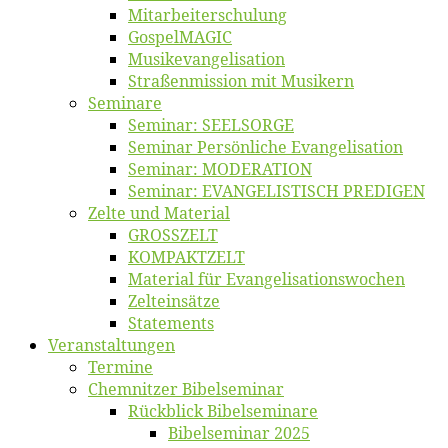
Mitarbeiter­schulung
Gos­pel­MA­GIC
Musikevan­ge­li­sa­tion
Straßenmis­sion mit Musikern
Se­mi­na­re
Se­mi­nar: SEELSORGE
Se­mi­nar Per­sön­li­che Evangelisation
Se­mi­nar: MODERATION
Se­mi­nar: EVANGELISTISCH PREDIGEN
Zel­te und Material
GROSSZELT
KOMPAKTZELT
Ma­te­ri­al für Evangelisationswochen
Zelt­ein­sät­ze
State­ments
Ver­an­stal­tun­gen
Ter­mi­ne
Chemnit­zer Bibelseminar
Rück­blick Bibelseminare
Bi­bel­se­mi­nar 2025