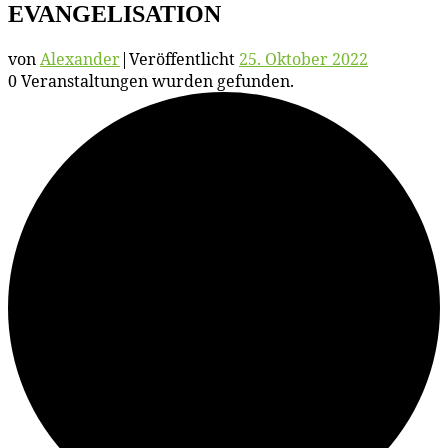
EVANGELISATION
von
Alexander
|
Veröffentlicht
25. Oktober 2022
0 Ver­an­stal­tun­gen wur­den gefunden.