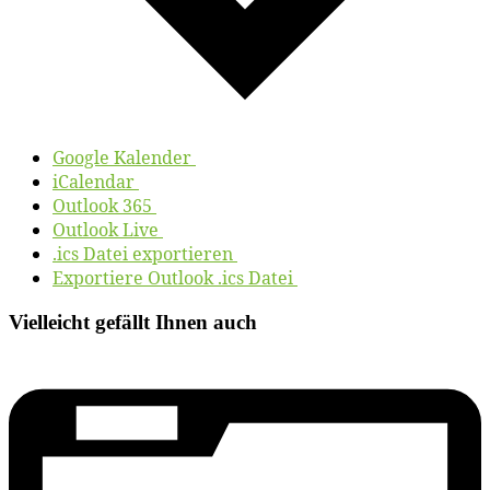
Goog­le Kalender
iCalendar
Out­look 365
Out­look Live
.ics Da­tei exportieren
Ex­por­tie­re Out­look .ics Datei
Vielleicht gefällt Ihnen auch