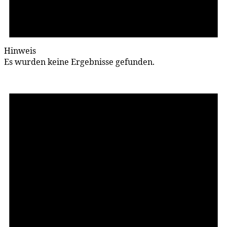
Hinweis
Es wur­den kei­ne Er­geb­nis­se gefunden.