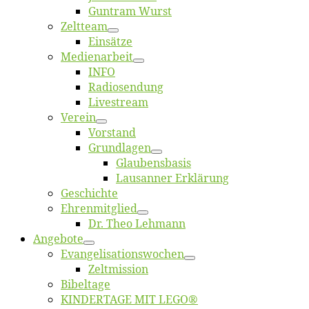
Gun­tram Wurst
Zelt­team
Ein­sät­ze
Me­di­en­ar­beit
INFO
Ra­dio­sen­dung
Live­stream
Ver­ein
Vor­stand
Grund­la­gen
Glaubens­ba­sis
Lausan­ner Erklärung
Ge­schich­te
Eh­ren­mit­glied
Dr. Theo Lehmann
An­ge­bo­te
Evangelisa­tions­wo­chen
Zelt­mis­si­on
Bi­bel­ta­ge
KINDERTAGE MIT LEGO®