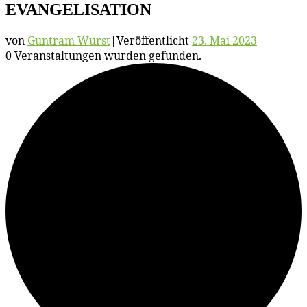
EVANGELISATION
von
Guntram Wurst
|
Veröffentlicht
23. Mai 2023
0 Ver­an­stal­tun­gen wur­den gefunden.