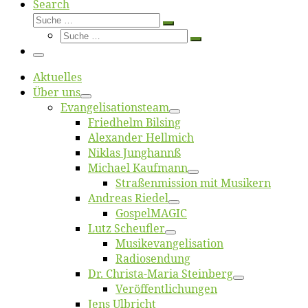
Search
Suche
Suche
Suche
…
Suche
…
Menü
Ak­tu­el­les
Über uns
Evangelisa­tions­team
Fried­helm Bilsing
Alex­an­der Hellmich
Ni­klas Junghannß
Mi­cha­el Kaufmann
Straßenmis­sion mit Musikern
An­dre­as Riedel
Gos­pel­MA­GIC
Lutz Scheuf­ler
Musikevan­ge­li­sa­tion
Ra­dio­sen­dung
Dr. Chris­­ta-Ma­ria Steinberg
Ver­öf­fent­li­chun­gen
Jens Ulb­richt