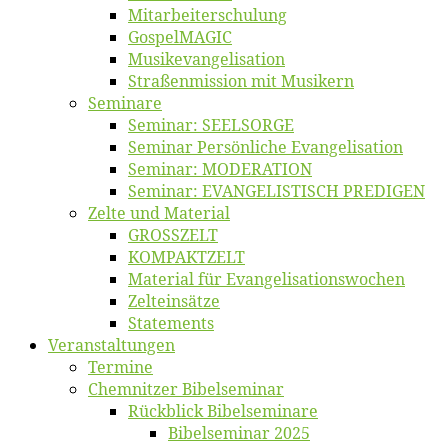
Mitarbeiter­schulung
Gos­pel­MA­GIC
Musikevan­ge­li­sa­tion
Straßenmis­sion mit Musikern
Se­mi­na­re
Se­mi­nar: SEELSORGE
Se­mi­nar Per­sön­li­che Evangelisation
Se­mi­nar: MODERATION
Se­mi­nar: EVANGELISTISCH PREDIGEN
Zel­te und Material
GROSSZELT
KOMPAKTZELT
Ma­te­ri­al für Evangelisationswochen
Zelt­ein­sät­ze
State­ments
Ver­an­stal­tun­gen
Ter­mi­ne
Chemnit­zer Bibelseminar
Rück­blick Bibelseminare
Bi­bel­se­mi­nar 2025