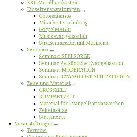
XXL-Me­­tal­l­­bau­­kas­­ten
Einzelver­an­stal­tungen
Got­tes­diens­te
Mitarbeiter­schulung
Gos­pel­MA­GIC
Musikevan­ge­li­sa­tion
Straßenmis­sion mit Musikern
Se­mi­na­re
Se­mi­nar: SEELSORGE
Se­mi­nar Per­sön­li­che Evangelisation
Se­mi­nar: MODERATION
Se­mi­nar: EVANGELISTISCH PREDIGEN
Zel­te und Material
GROSSZELT
KOMPAKTZELT
Ma­te­ri­al für Evangelisationswochen
Zelt­ein­sät­ze
State­ments
Ver­an­stal­tun­gen
Ter­mi­ne