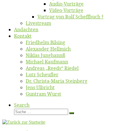
Au­dio-Vor­trä­ge
Vi­deo-Vor­trä­ge
Vor­trag von Rolf Scheffbuch †
Live­stream
An­dach­ten
Kon­takt
Fried­helm Bilsing
Alex­an­der Hellmich
Ni­klas Junghannß
Mi­cha­el Kaufmann
An­dre­as „Reeds“ Riedel
Lutz Scheuf­ler
Dr. Chris­­ta-Ma­ria Steinberg
Jens Ulb­richt
Gun­tram Wurst
Search
Suche
Suche
…