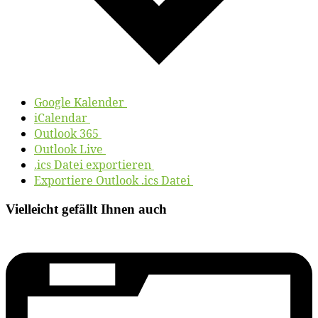
Goog­le Kalender
iCalendar
Out­look 365
Out­look Live
.ics Da­tei exportieren
Ex­por­tie­re Out­look .ics Datei
Vielleicht gefällt Ihnen auch