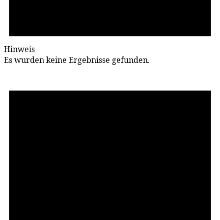
Hinweis
Es wur­den kei­ne Er­geb­nis­se gefunden.