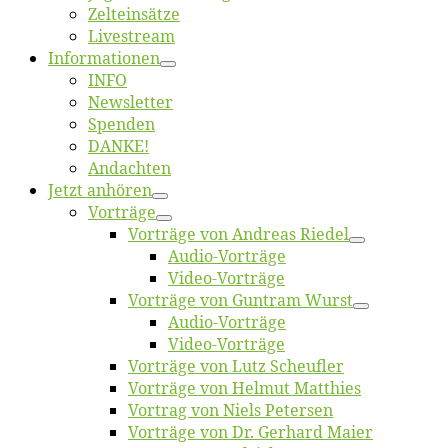
Zelt­ein­sät­ze
Live­stream
Informatio­nen
INFO
News­let­ter
Spen­den
DANKE!
An­dach­ten
Jetzt an­hö­ren
Vor­trä­ge
Vor­trä­ge von An­dre­as Riedel
Au­dio-Vor­trä­ge
Vi­deo-Vor­trä­ge
Vor­trä­ge von Gun­tram Wurst
Au­dio-Vor­trä­ge
Vi­deo-Vor­trä­ge
Vor­trä­ge von Lutz Scheufler
Vor­trä­ge von Hel­mut Matthies
Vor­trag von Niels Petersen
Vor­trä­ge von Dr. Ger­hard Maier