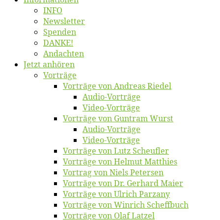
INFO
News­let­ter
Spen­den
DANKE!
An­dach­ten
Jetzt an­hö­ren
Vor­trä­ge
Vor­trä­ge von An­dre­as Riedel
Au­dio-Vor­trä­ge
Vi­deo-Vor­trä­ge
Vor­trä­ge von Gun­tram Wurst
Au­dio-Vor­trä­ge
Vi­deo-Vor­trä­ge
Vor­trä­ge von Lutz Scheufler
Vor­trä­ge von Hel­mut Matthies
Vor­trag von Niels Petersen
Vor­trä­ge von Dr. Ger­hard Maier
Vor­trä­ge von Ul­rich Parzany
Vor­trä­ge von Win­rich Scheffbuch
Vor­trä­ge von Olaf Latzel