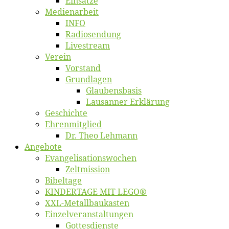
Ein­sät­ze
Me­di­en­ar­beit
INFO
Ra­dio­sen­dung
Live­stream
Ver­ein
Vor­stand
Grund­la­gen
Glaubens­ba­sis
Lausan­ner Erklärung
Ge­schich­te
Eh­ren­mit­glied
Dr. Theo Lehmann
An­ge­bo­te
Evangelisa­tions­wo­chen
Zelt­mis­si­on
Bi­bel­ta­ge
KINDERTAGE MIT LEGO®
XXL-Me­­tal­l­­bau­­kas­­ten
Einzelver­an­stal­tungen
Got­tes­diens­te