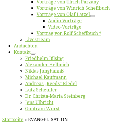
Vor­trä­ge von Ul­rich Parzany
Vor­trä­ge von Win­rich Scheffbuch
Vor­trä­ge von Olaf Latzel
Au­dio-Vor­trä­ge
Vi­deo-Vor­trä­ge
Vor­trag von Rolf Scheffbuch †
Live­stream
An­dach­ten
Kon­takt
Fried­helm Bilsing
Alex­an­der Hellmich
Ni­klas Junghannß
Mi­cha­el Kaufmann
An­dre­as „Reeds“ Riedel
Lutz Scheuf­ler
Dr. Chris­­ta-Ma­ria Steinberg
Jens Ulb­richt
Gun­tram Wurst
Startseite
»
EVANGELISATION