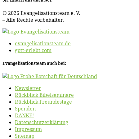
© 2026 Evan­ge­li­sa­ti­ons­team e. V.
– Al­le Rech­te vorbehalten
evangelisationsteam.de
gott-erlebt.com
Evan­ge­li­sa­ti­ons­team auch bei:
News­let­ter
Rück­blick Bibelseminare
Rück­blick Freundestage
Spen­den
DANKE!
Daten­schutz­er­klä­rung
Im­pres­sum
Site­map