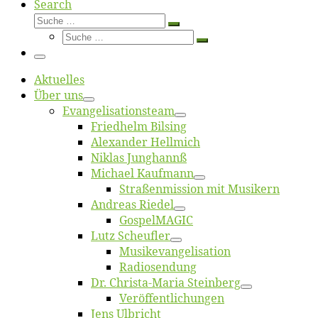
Search
Suche
Suche
Suche
…
Suche
…
Menü
Ak­tu­el­les
Über uns
Evangelisa­tions­team
Fried­helm Bilsing
Alex­an­der Hellmich
Ni­klas Junghannß
Mi­cha­el Kaufmann
Straßenmis­sion mit Musikern
An­dre­as Riedel
Gos­pel­MA­GIC
Lutz Scheuf­ler
Musikevan­ge­li­sa­tion
Ra­dio­sen­dung
Dr. Chris­­ta-Ma­ria Steinberg
Ver­öf­fent­li­chun­gen
Jens Ulb­richt