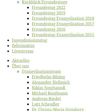
Rück­blick Freundestage
Freun­des­tag 2022
Freun­des­tag 2019
Freun­des­tag Evan­ge­li­sa­ti­on 2018
Freun­des­tag Evan­ge­li­sa­ti­on 2017
Freun­des­tag 2016
Freun­des­tag Evan­ge­li­sa­ti­on 2015
Jugend­mis­sions­tag
Zelt­ein­sät­ze
Live­stream
Ak­tu­el­les
Über uns
Evangelisa­tions­team
Fried­helm Bilsing
Alex­an­der Hellmich
Ni­klas Junghannß
Mi­cha­el Kaufmann
An­dre­as Riedel
Lutz Scheuf­ler
Dr. Chris­­ta-Ma­ria Steinberg