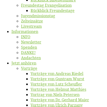
Rück­blick Bibelseminare
Freun­des­tag Evangelisation
Rück­blick Freundestage
Jugend­mis­sions­tag
Zelt­ein­sät­ze
Live­stream
Informatio­nen
INFO
News­let­ter
Spen­den
DANKE!
An­dach­ten
Jetzt an­hö­ren
Vor­trä­ge
Vor­trä­ge von An­dre­as Riedel
Vor­trä­ge von Gun­tram Wurst
Vor­trä­ge von Lutz Scheufler
Vor­trä­ge von Hel­mut Matthies
Vor­trag von Niels Petersen
Vor­trä­ge von Dr. Ger­hard Maier
Vor­trä­ge von Ul­rich Parzany