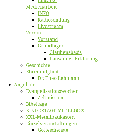
Ein­sät­ze
Me­di­en­ar­beit
INFO
Ra­dio­sen­dung
Live­stream
Ver­ein
Vor­stand
Grund­la­gen
Glaubens­ba­sis
Lausan­ner Erklärung
Ge­schich­te
Eh­ren­mit­glied
Dr. Theo Lehmann
An­ge­bo­te
Evangelisa­tions­wo­chen
Zelt­mis­si­on
Bi­bel­ta­ge
KINDERTAGE MIT LEGO®
XXL-Me­­tal­l­­bau­­kas­­ten
Einzelver­an­stal­tungen
Got­tes­diens­te