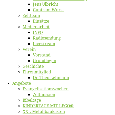
Jens Ulb­richt
Gun­tram Wurst
Zelt­team
Ein­sät­ze
Me­di­en­ar­beit
INFO
Ra­dio­sen­dung
Live­stream
Ver­ein
Vor­stand
Grund­la­gen
Ge­schich­te
Eh­ren­mit­glied
Dr. Theo Lehmann
An­ge­bo­te
Evangelisa­tions­wo­chen
Zelt­mis­si­on
Bi­bel­ta­ge
KINDERTAGE MIT LEGO®
XXL-Me­­tal­l­­bau­­kas­­ten