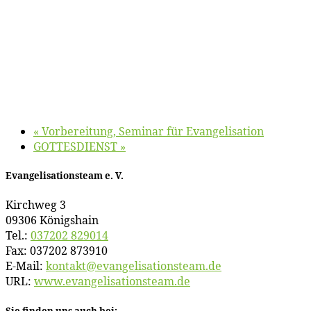
«
Vor­be­rei­tung, Se­mi­nar für Evangelisation
GOTTESDIENST
»
Evan­ge­li­sa­ti­ons­team e. V.
Kirch­weg 3
09306 Königshain
Tel.:
037202 829014
Fax: 037202 873910
E‑Mail:
kontakt@​evangelisationsteam.​de
URL:
www​.evan​ge​li​sa​ti​ons​team​.de
Sie fin­den uns auch bei: