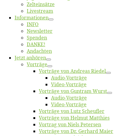
Zelt­ein­sät­ze
Live­stream
Informatio­nen
INFO
News­let­ter
Spen­den
DANKE!
An­dach­ten
Jetzt an­hö­ren
Vor­trä­ge
Vor­trä­ge von An­dre­as Riedel
Au­dio-Vor­trä­ge
Vi­deo-Vor­trä­ge
Vor­trä­ge von Gun­tram Wurst
Au­dio-Vor­trä­ge
Vi­deo-Vor­trä­ge
Vor­trä­ge von Lutz Scheufler
Vor­trä­ge von Hel­mut Matthies
Vor­trag von Niels Petersen
Vor­trä­ge von Dr. Ger­hard Maier