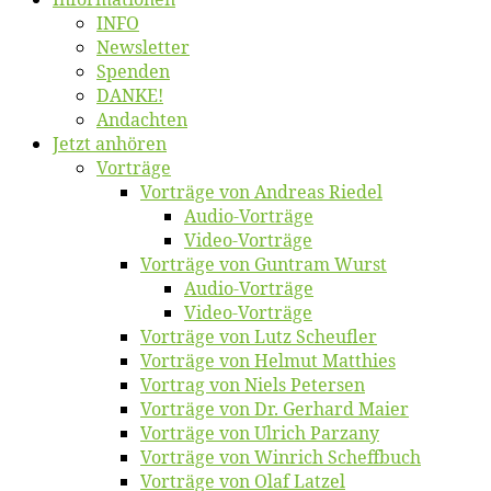
INFO
News­let­ter
Spen­den
DANKE!
An­dach­ten
Jetzt an­hö­ren
Vor­trä­ge
Vor­trä­ge von An­dre­as Riedel
Au­dio-Vor­trä­ge
Vi­deo-Vor­trä­ge
Vor­trä­ge von Gun­tram Wurst
Au­dio-Vor­trä­ge
Vi­deo-Vor­trä­ge
Vor­trä­ge von Lutz Scheufler
Vor­trä­ge von Hel­mut Matthies
Vor­trag von Niels Petersen
Vor­trä­ge von Dr. Ger­hard Maier
Vor­trä­ge von Ul­rich Parzany
Vor­trä­ge von Win­rich Scheffbuch
Vor­trä­ge von Olaf Latzel