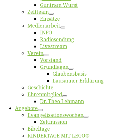
Gun­tram Wurst
Zelt­team
Ein­sät­ze
Me­di­en­ar­beit
INFO
Ra­dio­sen­dung
Live­stream
Ver­ein
Vor­stand
Grund­la­gen
Glaubens­ba­sis
Lausan­ner Erklärung
Ge­schich­te
Eh­ren­mit­glied
Dr. Theo Lehmann
An­ge­bo­te
Evangelisa­tions­wo­chen
Zelt­mis­si­on
Bi­bel­ta­ge
KINDERTAGE MIT LEGO®