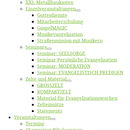
XXL-Me­­tal­l­­bau­­kas­­ten
Einzelver­an­stal­tungen
Got­tes­diens­te
Mitarbeiter­schulung
Gos­pel­MA­GIC
Musikevan­ge­li­sa­tion
Straßenmis­sion mit Musikern
Se­mi­na­re
Se­mi­nar: SEELSORGE
Se­mi­nar Per­sön­li­che Evangelisation
Se­mi­nar: MODERATION
Se­mi­nar: EVANGELISTISCH PREDIGEN
Zel­te und Material
GROSSZELT
KOMPAKTZELT
Ma­te­ri­al für Evangelisationswochen
Zelt­ein­sät­ze
State­ments
Ver­an­stal­tun­gen
Ter­mi­ne