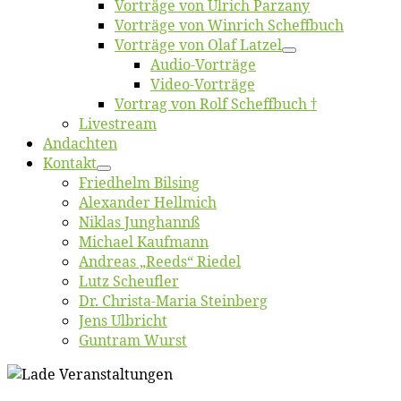
Vor­trä­ge von Ul­rich Parzany
Vor­trä­ge von Win­rich Scheffbuch
Vor­trä­ge von Olaf Latzel
Au­dio-Vor­trä­ge
Vi­deo-Vor­trä­ge
Vor­trag von Rolf Scheffbuch †
Live­stream
An­dach­ten
Kon­takt
Fried­helm Bilsing
Alex­an­der Hellmich
Ni­klas Junghannß
Mi­cha­el Kaufmann
An­dre­as „Reeds“ Riedel
Lutz Scheuf­ler
Dr. Chris­­ta-Ma­ria Steinberg
Jens Ulb­richt
Gun­tram Wurst