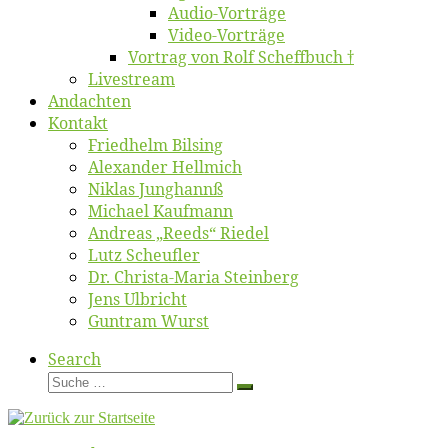
Au­dio-Vor­trä­ge
Vi­deo-Vor­trä­ge
Vor­trag von Rolf Scheffbuch †
Live­stream
An­dach­ten
Kon­takt
Fried­helm Bilsing
Alex­an­der Hellmich
Ni­klas Junghannß
Mi­cha­el Kaufmann
An­dre­as „Reeds“ Riedel
Lutz Scheuf­ler
Dr. Chris­­ta-Ma­ria Steinberg
Jens Ulb­richt
Gun­tram Wurst
Search
Suche
Suche
…