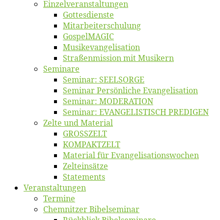
Einzelver­an­stal­tungen
Got­tes­diens­te
Mitarbeiter­schulung
Gos­pel­MA­GIC
Musikevan­ge­li­sa­tion
Straßenmis­sion mit Musikern
Se­mi­na­re
Se­mi­nar: SEELSORGE
Se­mi­nar Per­sön­li­che Evangelisation
Se­mi­nar: MODERATION
Se­mi­nar: EVANGELISTISCH PREDIGEN
Zel­te und Material
GROSSZELT
KOMPAKTZELT
Ma­te­ri­al für Evangelisationswochen
Zelt­ein­sät­ze
State­ments
Ver­an­stal­tun­gen
Ter­mi­ne
Chemnit­zer Bibelseminar