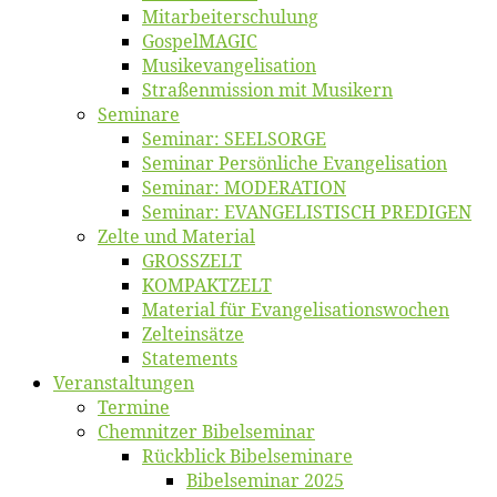
Mitarbeiter­schulung
Gos­pel­MA­GIC
Musikevan­ge­li­sa­tion
Straßenmis­sion mit Musikern
Se­mi­na­re
Se­mi­nar: SEELSORGE
Se­mi­nar Per­sön­li­che Evangelisation
Se­mi­nar: MODERATION
Se­mi­nar: EVANGELISTISCH PREDIGEN
Zel­te und Material
GROSSZELT
KOMPAKTZELT
Ma­te­ri­al für Evangelisationswochen
Zelt­ein­sät­ze
State­ments
Ver­an­stal­tun­gen
Ter­mi­ne
Chemnit­zer Bibelseminar
Rück­blick Bibelseminare
Bi­bel­se­mi­nar 2025