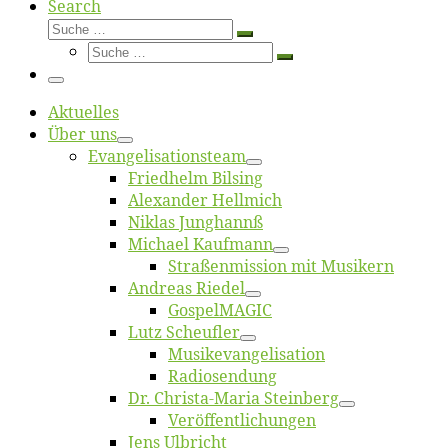
Search
Suche
Suche
Suche
…
Suche
…
Menü
Ak­tu­el­les
Über uns
Evangelisa­tions­team
Fried­helm Bilsing
Alex­an­der Hellmich
Ni­klas Junghannß
Mi­cha­el Kaufmann
Straßenmis­sion mit Musikern
An­dre­as Riedel
Gos­pel­MA­GIC
Lutz Scheuf­ler
Musikevan­ge­li­sa­tion
Ra­dio­sen­dung
Dr. Chris­­ta-Ma­ria Steinberg
Ver­öf­fent­li­chun­gen
Jens Ulb­richt