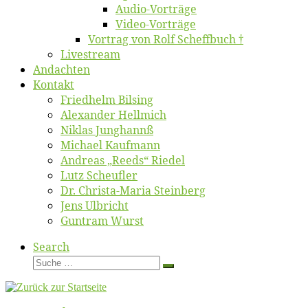
Au­dio-Vor­trä­ge
Vi­deo-Vor­trä­ge
Vor­trag von Rolf Scheffbuch †
Live­stream
An­dach­ten
Kon­takt
Fried­helm Bilsing
Alex­an­der Hellmich
Ni­klas Junghannß
Mi­cha­el Kaufmann
An­dre­as „Reeds“ Riedel
Lutz Scheuf­ler
Dr. Chris­­ta-Ma­ria Steinberg
Jens Ulb­richt
Gun­tram Wurst
Search
Suche
Suche
…