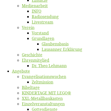
Ein­sät­ze
Me­di­en­ar­beit
INFO
Ra­dio­sen­dung
Live­stream
Ver­ein
Vor­stand
Grund­la­gen
Glaubens­ba­sis
Lausan­ner Erklärung
Ge­schich­te
Eh­ren­mit­glied
Dr. Theo Lehmann
An­ge­bo­te
Evangelisa­tions­wo­chen
Zelt­mis­si­on
Bi­bel­ta­ge
KINDERTAGE MIT LEGO®
XXL-Me­­tal­l­­bau­­kas­­ten
Einzelver­an­stal­tungen
Got­tes­diens­te