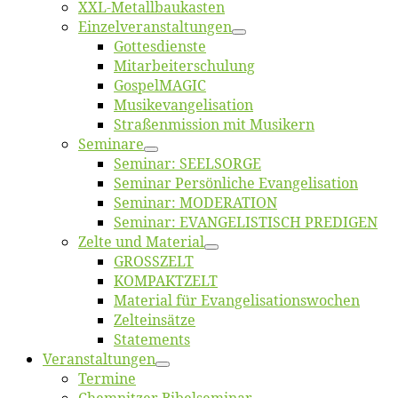
XXL-Me­­tal­l­­bau­­kas­­ten
Einzelver­an­stal­tungen
Got­tes­diens­te
Mitarbeiter­schulung
Gos­pel­MA­GIC
Musikevan­ge­li­sa­tion
Straßenmis­sion mit Musikern
Se­mi­na­re
Se­mi­nar: SEELSORGE
Se­mi­nar Per­sön­li­che Evangelisation
Se­mi­nar: MODERATION
Se­mi­nar: EVANGELISTISCH PREDIGEN
Zel­te und Material
GROSSZELT
KOMPAKTZELT
Ma­te­ri­al für Evangelisationswochen
Zelt­ein­sät­ze
State­ments
Ver­an­stal­tun­gen
Ter­mi­ne