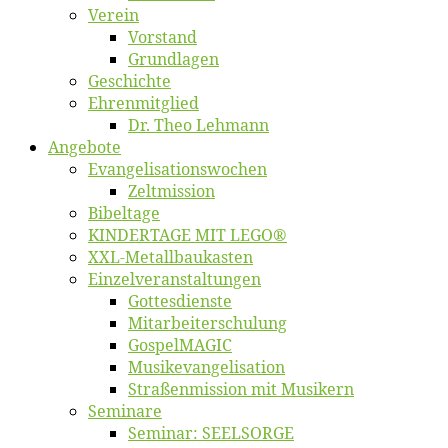
Ver­ein
Vor­stand
Grund­la­gen
Ge­schich­te
Eh­ren­mit­glied
Dr. Theo Lehmann
An­ge­bo­te
Evangelisa­tions­wo­chen
Zelt­mis­si­on
Bi­bel­ta­ge
KINDERTAGE MIT LEGO®
XXL-Me­­tal­l­­bau­­kas­­ten
Einzelver­an­stal­tungen
Got­tes­diens­te
Mitarbeiter­schulung
Gos­pel­MA­GIC
Musikevan­ge­li­sa­tion
Straßenmis­sion mit Musikern
Se­mi­na­re
Se­mi­nar: SEELSORGE