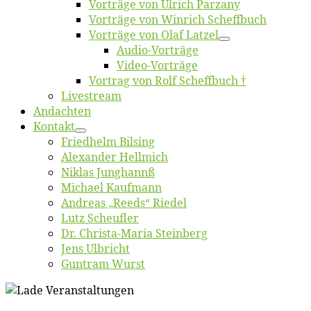
Vor­trä­ge von Ul­rich Parzany
Vor­trä­ge von Win­rich Scheffbuch
Vor­trä­ge von Olaf Latzel
Au­dio-Vor­trä­ge
Vi­deo-Vor­trä­ge
Vor­trag von Rolf Scheffbuch †
Live­stream
An­dach­ten
Kon­takt
Fried­helm Bilsing
Alex­an­der Hellmich
Ni­klas Junghannß
Mi­cha­el Kaufmann
An­dre­as „Reeds“ Riedel
Lutz Scheuf­ler
Dr. Chris­­ta-Ma­ria Steinberg
Jens Ulb­richt
Gun­tram Wurst