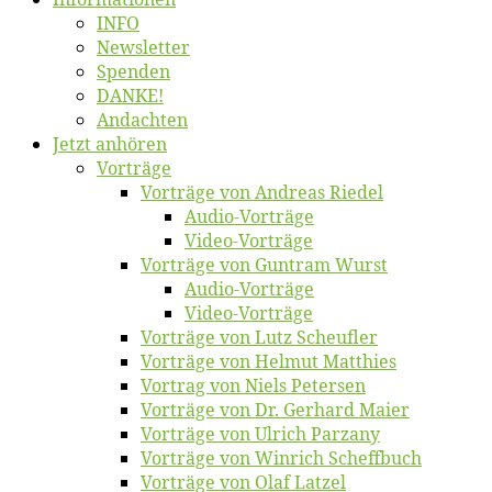
INFO
News­let­ter
Spen­den
DANKE!
An­dach­ten
Jetzt an­hö­ren
Vor­trä­ge
Vor­trä­ge von An­dre­as Riedel
Au­dio-Vor­trä­ge
Vi­deo-Vor­trä­ge
Vor­trä­ge von Gun­tram Wurst
Au­dio-Vor­trä­ge
Vi­deo-Vor­trä­ge
Vor­trä­ge von Lutz Scheufler
Vor­trä­ge von Hel­mut Matthies
Vor­trag von Niels Petersen
Vor­trä­ge von Dr. Ger­hard Maier
Vor­trä­ge von Ul­rich Parzany
Vor­trä­ge von Win­rich Scheffbuch
Vor­trä­ge von Olaf Latzel