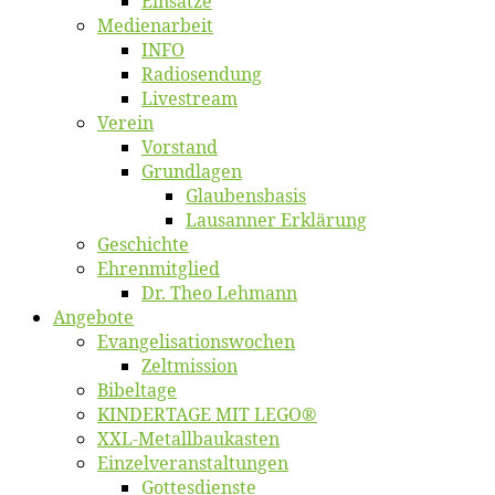
Ein­sät­ze
Me­di­en­ar­beit
INFO
Ra­dio­sen­dung
Live­stream
Ver­ein
Vor­stand
Grund­la­gen
Glaubens­ba­sis
Lausan­ner Erklärung
Ge­schich­te
Eh­ren­mit­glied
Dr. Theo Lehmann
An­ge­bo­te
Evangelisa­tions­wo­chen
Zelt­mis­si­on
Bi­bel­ta­ge
KINDERTAGE MIT LEGO®
XXL-Me­­tal­l­­bau­­kas­­ten
Einzelver­an­stal­tungen
Got­tes­diens­te