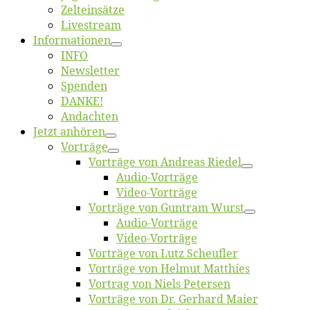
Zelt­ein­sät­ze
Live­stream
Informatio­nen
INFO
News­let­ter
Spen­den
DANKE!
An­dach­ten
Jetzt an­hö­ren
Vor­trä­ge
Vor­trä­ge von An­dre­as Riedel
Au­dio-Vor­trä­ge
Vi­deo-Vor­trä­ge
Vor­trä­ge von Gun­tram Wurst
Au­dio-Vor­trä­ge
Vi­deo-Vor­trä­ge
Vor­trä­ge von Lutz Scheufler
Vor­trä­ge von Hel­mut Matthies
Vor­trag von Niels Petersen
Vor­trä­ge von Dr. Ger­hard Maier