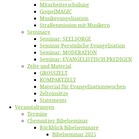
Mitarbeiter­schulung
Gos­pel­MA­GIC
Musikevan­ge­li­sa­tion
Straßenmis­sion mit Musikern
Se­mi­na­re
Se­mi­nar: SEELSORGE
Se­mi­nar Per­sön­li­che Evangelisation
Se­mi­nar: MODERATION
Se­mi­nar: EVANGELISTISCH PREDIGEN
Zel­te und Material
GROSSZELT
KOMPAKTZELT
Ma­te­ri­al für Evangelisationswochen
Zelt­ein­sät­ze
State­ments
Ver­an­stal­tun­gen
Ter­mi­ne
Chemnit­zer Bibelseminar
Rück­blick Bibelseminare
Bi­bel­se­mi­nar 2025