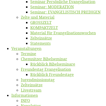
Se­mi­nar Per­sön­li­che Evangelisation
Se­mi­nar: MODERATION
Se­mi­nar: EVANGELISTISCH PREDIGEN
Zel­te und Material
GROSSZELT
KOMPAKTZELT
Ma­te­ri­al für Evangelisationswochen
Zelt­ein­sät­ze
State­ments
Ver­an­stal­tun­gen
Ter­mi­ne
Chemnit­zer Bibelseminar
Rück­blick Bibelseminare
Freun­des­tag Evangelisation
Rück­blick Freundestage
Jugend­mis­sions­tag
Zelt­ein­sät­ze
Live­stream
Informatio­nen
INFO
News­let­ter