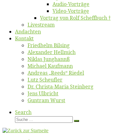
Au­dio-Vor­trä­ge
Vi­deo-Vor­trä­ge
Vor­trag von Rolf Scheffbuch †
Live­stream
An­dach­ten
Kon­takt
Fried­helm Bilsing
Alex­an­der Hellmich
Ni­klas Junghannß
Mi­cha­el Kaufmann
An­dre­as „Reeds“ Riedel
Lutz Scheuf­ler
Dr. Chris­­ta-Ma­ria Steinberg
Jens Ulb­richt
Gun­tram Wurst
Search
Suche
Suche
…