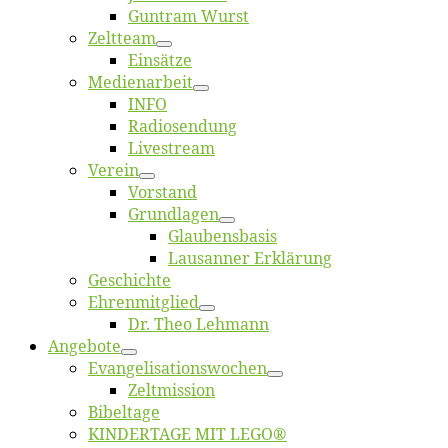
Gun­tram Wurst
Zelt­team
Ein­sät­ze
Me­di­en­ar­beit
INFO
Ra­dio­sen­dung
Live­stream
Ver­ein
Vor­stand
Grund­la­gen
Glaubens­ba­sis
Lausan­ner Erklärung
Ge­schich­te
Eh­ren­mit­glied
Dr. Theo Lehmann
An­ge­bo­te
Evangelisa­tions­wo­chen
Zelt­mis­si­on
Bi­bel­ta­ge
KINDERTAGE MIT LEGO®