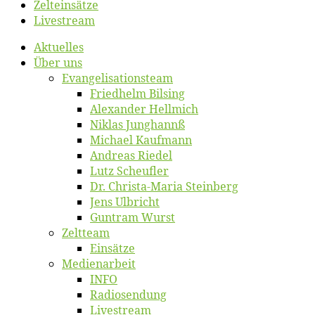
Zelt­ein­sät­ze
Live­stream
Ak­tu­el­les
Über uns
Evangelisa­tions­team
Fried­helm Bilsing
Alex­an­der Hellmich
Ni­klas Junghannß
Mi­cha­el Kaufmann
An­dre­as Riedel
Lutz Scheuf­ler
Dr. Chris­­ta-Ma­ria Steinberg
Jens Ulb­richt
Gun­tram Wurst
Zelt­team
Ein­sät­ze
Me­di­en­ar­beit
INFO
Ra­dio­sen­dung
Live­stream