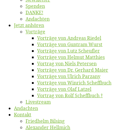
Spen­den
DANKE!
An­dach­ten
Jetzt an­hö­ren
Vor­trä­ge
Vor­trä­ge von An­dre­as Riedel
Vor­trä­ge von Gun­tram Wurst
Vor­trä­ge von Lutz Scheufler
Vor­trä­ge von Hel­mut Matthies
Vor­trag von Niels Petersen
Vor­trä­ge von Dr. Ger­hard Maier
Vor­trä­ge von Ul­rich Parzany
Vor­trä­ge von Win­rich Scheffbuch
Vor­trä­ge von Olaf Latzel
Vor­trag von Rolf Scheffbuch †
Live­stream
An­dach­ten
Kon­takt
Fried­helm Bilsing
Alex­an­der Hellmich