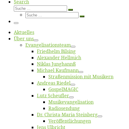
Search
Suche
Suche
Suche
…
Suche
…
Menü
Ak­tu­el­les
Über uns
Evangelisa­tions­team
Fried­helm Bilsing
Alex­an­der Hellmich
Ni­klas Junghannß
Mi­cha­el Kaufmann
Straßenmis­sion mit Musikern
An­dre­as Riedel
Gos­pel­MA­GIC
Lutz Scheuf­ler
Musikevan­ge­li­sa­tion
Ra­dio­sen­dung
Dr. Chris­­ta-Ma­ria Steinberg
Ver­öf­fent­li­chun­gen
Jens Ulb­richt