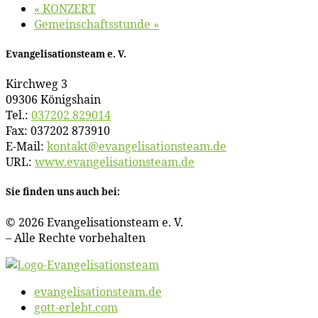
«
KONZERT
Ge­mein­schafts­stun­de
»
Evan­ge­li­sa­ti­ons­team e. V.
Kirch­weg 3
09306 Königshain
Tel.:
037202 829014
Fax: 037202 873910
E‑Mail:
kontakt@​evangelisationsteam.​de
URL:
www​.evan​ge​li​sa​ti​ons​team​.de
Sie fin­den uns auch bei:
© 2026 Evan­ge­li­sa­ti­ons­team e. V.
– Al­le Rech­te vorbehalten
evangelisationsteam.de
gott-erlebt.com