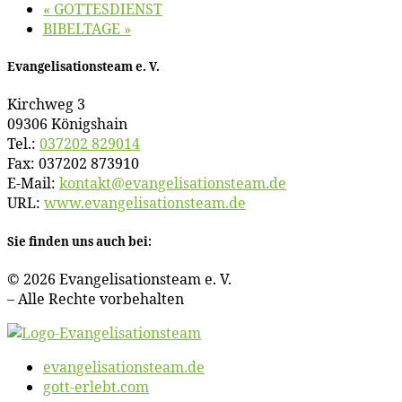
«
GOTTESDIENST
BIBELTAGE
»
Evan­ge­li­sa­ti­ons­team e. V.
Kirch­weg 3
09306 Königshain
Tel.:
037202 829014
Fax: 037202 873910
E‑Mail:
kontakt@​evangelisationsteam.​de
URL:
www​.evan​ge​li​sa​ti​ons​team​.de
Sie fin­den uns auch bei:
© 2026 Evan­ge­li­sa­ti­ons­team e. V.
– Al­le Rech­te vorbehalten
evangelisationsteam.de
gott-erlebt.com