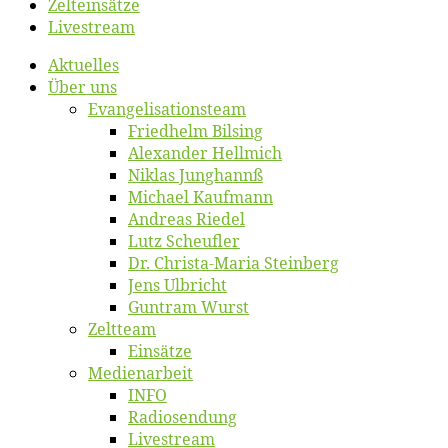
Zelt­ein­sät­ze
Live­stream
Ak­tu­el­les
Über uns
Evangelisa­tions­team
Fried­helm Bilsing
Alex­an­der Hellmich
Ni­klas Junghannß
Mi­cha­el Kaufmann
An­dre­as Riedel
Lutz Scheuf­ler
Dr. Chris­­ta-Ma­ria Steinberg
Jens Ulb­richt
Gun­tram Wurst
Zelt­team
Ein­sät­ze
Me­di­en­ar­beit
INFO
Ra­dio­sen­dung
Live­stream