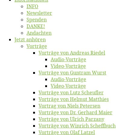
INFO
News­let­ter
Spen­den
DANKE!
An­dach­ten
Jetzt an­hö­ren
Vor­trä­ge
Vor­trä­ge von An­dre­as Riedel
Au­dio-Vor­trä­ge
Vi­deo-Vor­trä­ge
Vor­trä­ge von Gun­tram Wurst
Au­dio-Vor­trä­ge
Vi­deo-Vor­trä­ge
Vor­trä­ge von Lutz Scheufler
Vor­trä­ge von Hel­mut Matthies
Vor­trag von Niels Petersen
Vor­trä­ge von Dr. Ger­hard Maier
Vor­trä­ge von Ul­rich Parzany
Vor­trä­ge von Win­rich Scheffbuch
Vor­trä­ge von Olaf Latzel