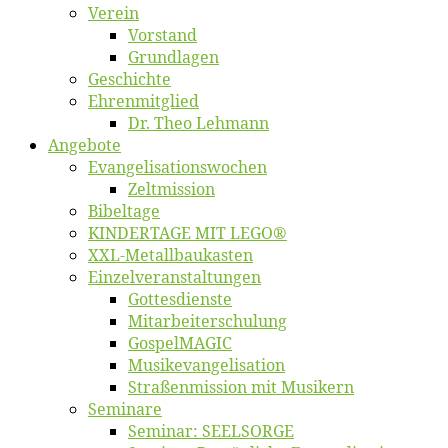
Ver­ein
Vor­stand
Grund­la­gen
Ge­schich­te
Eh­ren­mit­glied
Dr. Theo Lehmann
An­ge­bo­te
Evangelisa­tions­wo­chen
Zelt­mis­si­on
Bi­bel­ta­ge
KINDERTAGE MIT LEGO®
XXL-Me­­tal­l­­bau­­kas­­ten
Einzelver­an­stal­tungen
Got­tes­diens­te
Mitarbeiter­schulung
Gos­pel­MA­GIC
Musikevan­ge­li­sa­tion
Straßenmis­sion mit Musikern
Se­mi­na­re
Se­mi­nar: SEELSORGE