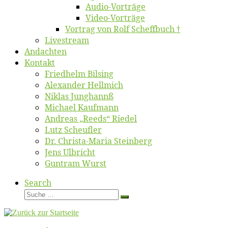
Au­dio-Vor­trä­ge
Vi­deo-Vor­trä­ge
Vor­trag von Rolf Scheffbuch †
Live­stream
An­dach­ten
Kon­takt
Fried­helm Bilsing
Alex­an­der Hellmich
Ni­klas Junghannß
Mi­cha­el Kaufmann
An­dre­as „Reeds“ Riedel
Lutz Scheuf­ler
Dr. Chris­­ta-Ma­ria Steinberg
Jens Ulb­richt
Gun­tram Wurst
Search
Suche
Suche
…