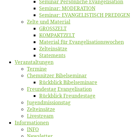
Se­mi­nar Per­sön­li­che Evangelisation
Se­mi­nar: MODERATION
Se­mi­nar: EVANGELISTISCH PREDIGEN
Zel­te und Material
GROSSZELT
KOMPAKTZELT
Ma­te­ri­al für Evangelisationswochen
Zelt­ein­sät­ze
State­ments
Ver­an­stal­tun­gen
Ter­mi­ne
Chemnit­zer Bibelseminar
Rück­blick Bibelseminare
Freun­des­tag Evangelisation
Rück­blick Freundestage
Jugend­mis­sions­tag
Zelt­ein­sät­ze
Live­stream
Informatio­nen
INFO
News­let­ter