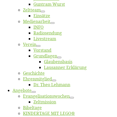
Gun­tram Wurst
Zelt­team
Ein­sät­ze
Me­di­en­ar­beit
INFO
Ra­dio­sen­dung
Live­stream
Ver­ein
Vor­stand
Grund­la­gen
Glaubens­ba­sis
Lausan­ner Erklärung
Ge­schich­te
Eh­ren­mit­glied
Dr. Theo Lehmann
An­ge­bo­te
Evangelisa­tions­wo­chen
Zelt­mis­si­on
Bi­bel­ta­ge
KINDERTAGE MIT LEGO®