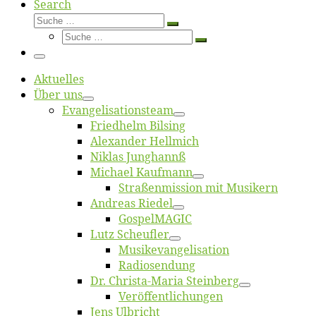
Search
Suche
Suche
Suche
…
Suche
…
Menü
Ak­tu­el­les
Über uns
Evangelisa­tions­team
Fried­helm Bilsing
Alex­an­der Hellmich
Ni­klas Junghannß
Mi­cha­el Kaufmann
Straßenmis­sion mit Musikern
An­dre­as Riedel
Gos­pel­MA­GIC
Lutz Scheuf­ler
Musikevan­ge­li­sa­tion
Ra­dio­sen­dung
Dr. Chris­­ta-Ma­ria Steinberg
Ver­öf­fent­li­chun­gen
Jens Ulb­richt