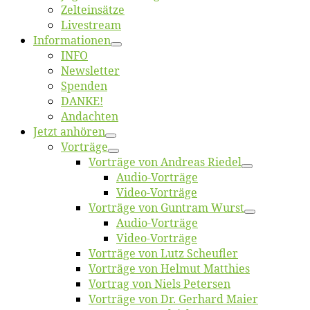
Zelt­ein­sät­ze
Live­stream
Informatio­nen
INFO
News­let­ter
Spen­den
DANKE!
An­dach­ten
Jetzt an­hö­ren
Vor­trä­ge
Vor­trä­ge von An­dre­as Riedel
Au­dio-Vor­trä­ge
Vi­deo-Vor­trä­ge
Vor­trä­ge von Gun­tram Wurst
Au­dio-Vor­trä­ge
Vi­deo-Vor­trä­ge
Vor­trä­ge von Lutz Scheufler
Vor­trä­ge von Hel­mut Matthies
Vor­trag von Niels Petersen
Vor­trä­ge von Dr. Ger­hard Maier