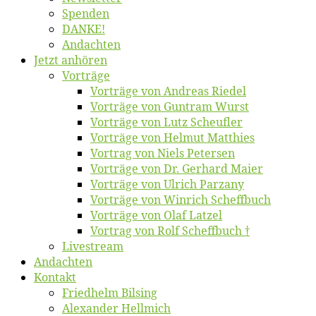
Spen­den
DANKE!
An­dach­ten
Jetzt an­hö­ren
Vor­trä­ge
Vor­trä­ge von An­dre­as Riedel
Vor­trä­ge von Gun­tram Wurst
Vor­trä­ge von Lutz Scheufler
Vor­trä­ge von Hel­mut Matthies
Vor­trag von Niels Petersen
Vor­trä­ge von Dr. Ger­hard Maier
Vor­trä­ge von Ul­rich Parzany
Vor­trä­ge von Win­rich Scheffbuch
Vor­trä­ge von Olaf Latzel
Vor­trag von Rolf Scheffbuch †
Live­stream
An­dach­ten
Kon­takt
Fried­helm Bilsing
Alex­an­der Hellmich