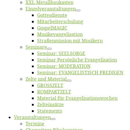
XXL-Me­­tal­l­­bau­­kas­­ten
Einzelver­an­stal­tungen
Got­tes­diens­te
Mitarbeiter­schulung
Gos­pel­MA­GIC
Musikevan­ge­li­sa­tion
Straßenmis­sion mit Musikern
Se­mi­na­re
Se­mi­nar: SEELSORGE
Se­mi­nar Per­sön­li­che Evangelisation
Se­mi­nar: MODERATION
Se­mi­nar: EVANGELISTISCH PREDIGEN
Zel­te und Material
GROSSZELT
KOMPAKTZELT
Ma­te­ri­al für Evangelisationswochen
Zelt­ein­sät­ze
State­ments
Ver­an­stal­tun­gen
Ter­mi­ne