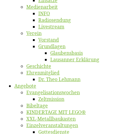
Ein­sät­ze
Me­di­en­ar­beit
INFO
Ra­dio­sen­dung
Live­stream
Ver­ein
Vor­stand
Grund­la­gen
Glaubens­ba­sis
Lausan­ner Erklärung
Ge­schich­te
Eh­ren­mit­glied
Dr. Theo Lehmann
An­ge­bo­te
Evangelisa­tions­wo­chen
Zelt­mis­si­on
Bi­bel­ta­ge
KINDERTAGE MIT LEGO®
XXL-Me­­tal­l­­bau­­kas­­ten
Einzelver­an­stal­tungen
Got­tes­diens­te