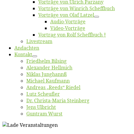
Vor­trä­ge von Ul­rich Parzany
Vor­trä­ge von Win­rich Scheffbuch
Vor­trä­ge von Olaf Latzel
Au­dio-Vor­trä­ge
Vi­deo-Vor­trä­ge
Vor­trag von Rolf Scheffbuch †
Live­stream
An­dach­ten
Kon­takt
Fried­helm Bilsing
Alex­an­der Hellmich
Ni­klas Junghannß
Mi­cha­el Kaufmann
An­dre­as „Reeds“ Riedel
Lutz Scheuf­ler
Dr. Chris­­ta-Ma­ria Steinberg
Jens Ulb­richt
Gun­tram Wurst