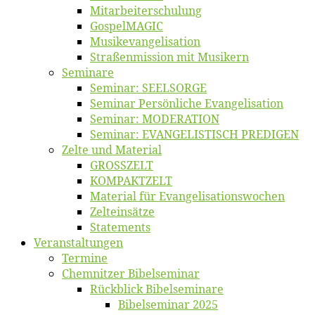
Mitarbeiter­schulung
Gos­pel­MA­GIC
Musikevan­ge­li­sa­tion
Straßenmis­sion mit Musikern
Se­mi­na­re
Se­mi­nar: SEELSORGE
Se­mi­nar Per­sön­li­che Evangelisation
Se­mi­nar: MODERATION
Se­mi­nar: EVANGELISTISCH PREDIGEN
Zel­te und Material
GROSSZELT
KOMPAKTZELT
Ma­te­ri­al für Evangelisationswochen
Zelt­ein­sät­ze
State­ments
Ver­an­stal­tun­gen
Ter­mi­ne
Chemnit­zer Bibelseminar
Rück­blick Bibelseminare
Bi­bel­se­mi­nar 2025