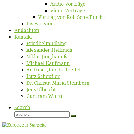
Au­dio-Vor­trä­ge
Vi­deo-Vor­trä­ge
Vor­trag von Rolf Scheffbuch †
Live­stream
An­dach­ten
Kon­takt
Fried­helm Bilsing
Alex­an­der Hellmich
Ni­klas Junghannß
Mi­cha­el Kaufmann
An­dre­as „Reeds“ Riedel
Lutz Scheuf­ler
Dr. Chris­­ta-Ma­ria Steinberg
Jens Ulb­richt
Gun­tram Wurst
Search
Suche
Suche
…