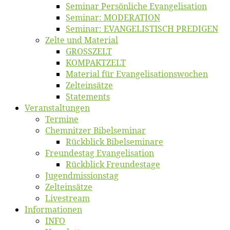
Se­mi­nar Per­sön­li­che Evangelisation
Se­mi­nar: MODERATION
Se­mi­nar: EVANGELISTISCH PREDIGEN
Zel­te und Material
GROSSZELT
KOMPAKTZELT
Ma­te­ri­al für Evangelisationswochen
Zelt­ein­sät­ze
State­ments
Ver­an­stal­tun­gen
Ter­mi­ne
Chemnit­zer Bibelseminar
Rück­blick Bibelseminare
Freun­des­tag Evangelisation
Rück­blick Freundestage
Jugend­mis­sions­tag
Zelt­ein­sät­ze
Live­stream
Informatio­nen
INFO