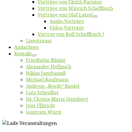
Vor­trä­ge von Ul­rich Parzany
Vor­trä­ge von Win­rich Scheffbuch
Vor­trä­ge von Olaf Latzel
Au­dio-Vor­trä­ge
Vi­deo-Vor­trä­ge
Vor­trag von Rolf Scheffbuch †
Live­stream
An­dach­ten
Kon­takt
Fried­helm Bilsing
Alex­an­der Hellmich
Ni­klas Junghannß
Mi­cha­el Kaufmann
An­dre­as „Reeds“ Riedel
Lutz Scheuf­ler
Dr. Chris­­ta-Ma­ria Steinberg
Jens Ulb­richt
Gun­tram Wurst