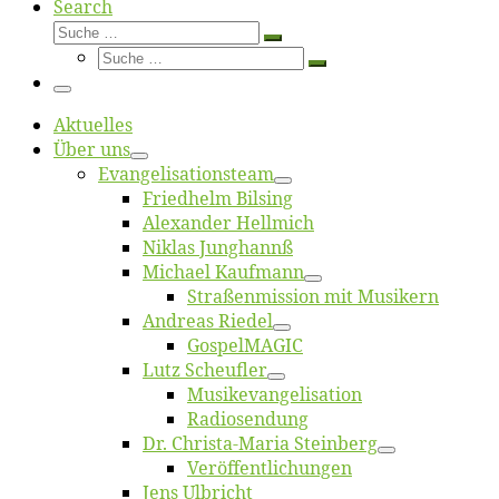
Search
Suche
Suche
Suche
…
Suche
…
Menü
Ak­tu­el­les
Über uns
Evangelisa­tions­team
Fried­helm Bilsing
Alex­an­der Hellmich
Ni­klas Junghannß
Mi­cha­el Kaufmann
Straßenmis­sion mit Musikern
An­dre­as Riedel
Gos­pel­MA­GIC
Lutz Scheuf­ler
Musikevan­ge­li­sa­tion
Ra­dio­sen­dung
Dr. Chris­­ta-Ma­ria Steinberg
Ver­öf­fent­li­chun­gen
Jens Ulb­richt