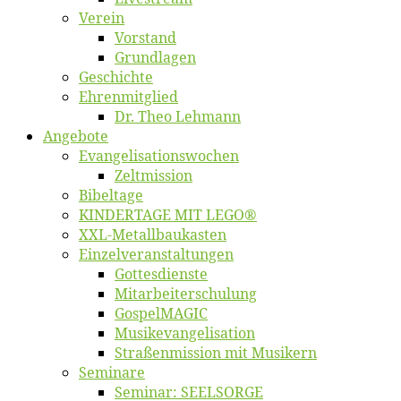
Ver­ein
Vor­stand
Grund­la­gen
Ge­schich­te
Eh­ren­mit­glied
Dr. Theo Lehmann
An­ge­bo­te
Evangelisa­tions­wo­chen
Zelt­mis­si­on
Bi­bel­ta­ge
KINDERTAGE MIT LEGO®
XXL-Me­­tal­l­­bau­­kas­­ten
Einzelver­an­stal­tungen
Got­tes­diens­te
Mitarbeiter­schulung
Gos­pel­MA­GIC
Musikevan­ge­li­sa­tion
Straßenmis­sion mit Musikern
Se­mi­na­re
Se­mi­nar: SEELSORGE