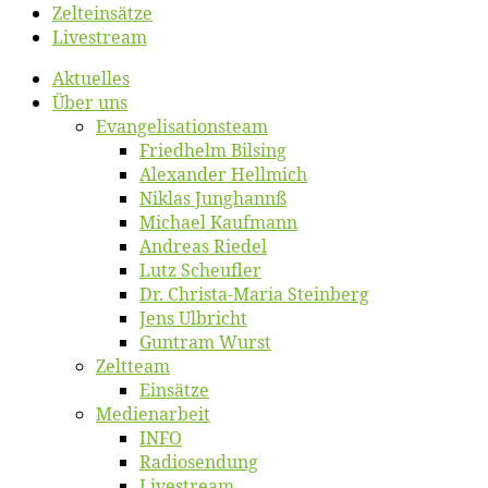
Zelt­ein­sät­ze
Live­stream
Ak­tu­el­les
Über uns
Evangelisa­tions­team
Fried­helm Bilsing
Alex­an­der Hellmich
Ni­klas Junghannß
Mi­cha­el Kaufmann
An­dre­as Riedel
Lutz Scheuf­ler
Dr. Chris­­ta-Ma­ria Steinberg
Jens Ulb­richt
Gun­tram Wurst
Zelt­team
Ein­sät­ze
Me­di­en­ar­beit
INFO
Ra­dio­sen­dung
Live­stream