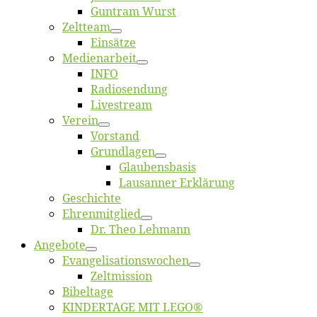
Gun­tram Wurst
Zelt­team
Ein­sät­ze
Me­di­en­ar­beit
INFO
Ra­dio­sen­dung
Live­stream
Ver­ein
Vor­stand
Grund­la­gen
Glaubens­ba­sis
Lausan­ner Erklärung
Ge­schich­te
Eh­ren­mit­glied
Dr. Theo Lehmann
An­ge­bo­te
Evangelisa­tions­wo­chen
Zelt­mis­si­on
Bi­bel­ta­ge
KINDERTAGE MIT LEGO®