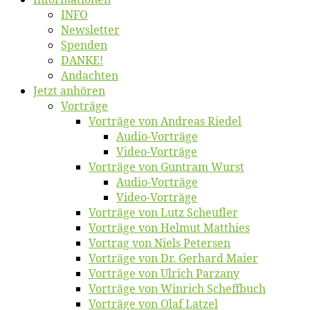
INFO
News­let­ter
Spen­den
DANKE!
An­dach­ten
Jetzt an­hö­ren
Vor­trä­ge
Vor­trä­ge von An­dre­as Riedel
Au­dio-Vor­trä­ge
Vi­deo-Vor­trä­ge
Vor­trä­ge von Gun­tram Wurst
Au­dio-Vor­trä­ge
Vi­deo-Vor­trä­ge
Vor­trä­ge von Lutz Scheufler
Vor­trä­ge von Hel­mut Matthies
Vor­trag von Niels Petersen
Vor­trä­ge von Dr. Ger­hard Maier
Vor­trä­ge von Ul­rich Parzany
Vor­trä­ge von Win­rich Scheffbuch
Vor­trä­ge von Olaf Latzel