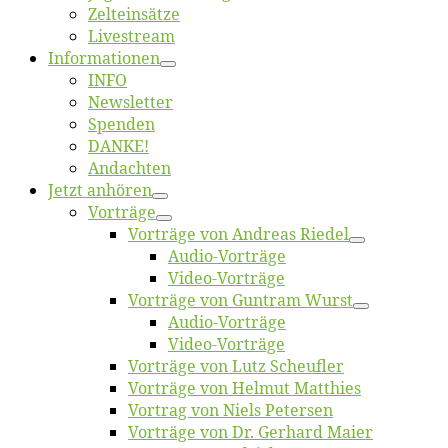
Zelt­ein­sät­ze
Live­stream
Informatio­nen
INFO
News­let­ter
Spen­den
DANKE!
An­dach­ten
Jetzt an­hö­ren
Vor­trä­ge
Vor­trä­ge von An­dre­as Riedel
Au­dio-Vor­trä­ge
Vi­deo-Vor­trä­ge
Vor­trä­ge von Gun­tram Wurst
Au­dio-Vor­trä­ge
Vi­deo-Vor­trä­ge
Vor­trä­ge von Lutz Scheufler
Vor­trä­ge von Hel­mut Matthies
Vor­trag von Niels Petersen
Vor­trä­ge von Dr. Ger­hard Maier