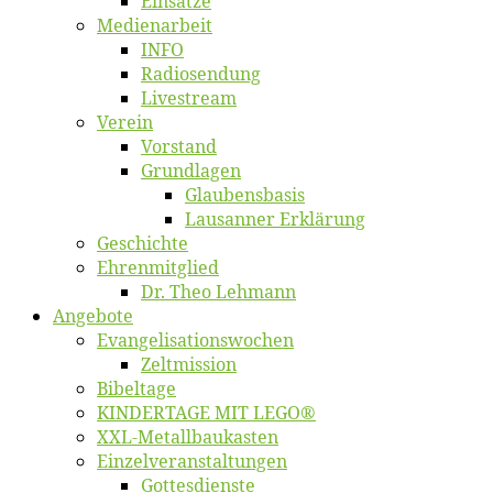
Ein­sät­ze
Me­di­en­ar­beit
INFO
Ra­dio­sen­dung
Live­stream
Ver­ein
Vor­stand
Grund­la­gen
Glaubens­ba­sis
Lausan­ner Erklärung
Ge­schich­te
Eh­ren­mit­glied
Dr. Theo Lehmann
An­ge­bo­te
Evangelisa­tions­wo­chen
Zelt­mis­si­on
Bi­bel­ta­ge
KINDERTAGE MIT LEGO®
XXL-Me­­tal­l­­bau­­kas­­ten
Einzelver­an­stal­tungen
Got­tes­diens­te