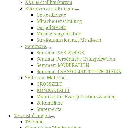
XXL-Me­­tal­l­­bau­­kas­­ten
Einzelver­an­stal­tungen
Got­tes­diens­te
Mitarbeiter­schulung
Gos­pel­MA­GIC
Musikevan­ge­li­sa­tion
Straßenmis­sion mit Musikern
Se­mi­na­re
Se­mi­nar: SEELSORGE
Se­mi­nar Per­sön­li­che Evangelisation
Se­mi­nar: MODERATION
Se­mi­nar: EVANGELISTISCH PREDIGEN
Zel­te und Material
GROSSZELT
KOMPAKTZELT
Ma­te­ri­al für Evangelisationswochen
Zelt­ein­sät­ze
State­ments
Ver­an­stal­tun­gen
Ter­mi­ne