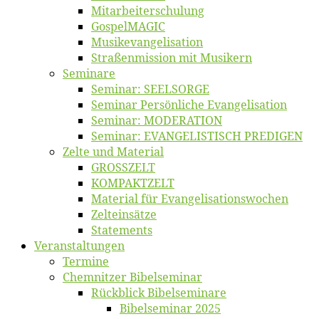
Mitarbeiter­schulung
Gos­pel­MA­GIC
Musikevan­ge­li­sa­tion
Straßenmis­sion mit Musikern
Se­mi­na­re
Se­mi­nar: SEELSORGE
Se­mi­nar Per­sön­li­che Evangelisation
Se­mi­nar: MODERATION
Se­mi­nar: EVANGELISTISCH PREDIGEN
Zel­te und Material
GROSSZELT
KOMPAKTZELT
Ma­te­ri­al für Evangelisationswochen
Zelt­ein­sät­ze
State­ments
Ver­an­stal­tun­gen
Ter­mi­ne
Chemnit­zer Bibelseminar
Rück­blick Bibelseminare
Bi­bel­se­mi­nar 2025