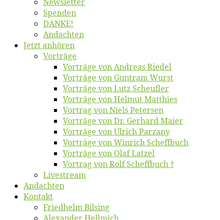
News­let­ter
Spen­den
DANKE!
An­dach­ten
Jetzt an­hö­ren
Vor­trä­ge
Vor­trä­ge von An­dre­as Riedel
Vor­trä­ge von Gun­tram Wurst
Vor­trä­ge von Lutz Scheufler
Vor­trä­ge von Hel­mut Matthies
Vor­trag von Niels Petersen
Vor­trä­ge von Dr. Ger­hard Maier
Vor­trä­ge von Ul­rich Parzany
Vor­trä­ge von Win­rich Scheffbuch
Vor­trä­ge von Olaf Latzel
Vor­trag von Rolf Scheffbuch †
Live­stream
An­dach­ten
Kon­takt
Fried­helm Bilsing
Alex­an­der Hellmich