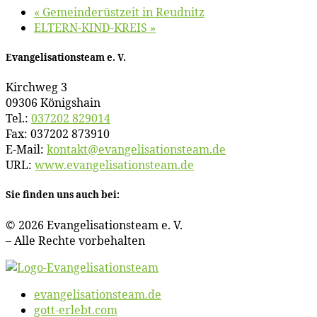
«
Ge­mein­de­rüst­zeit in Reudnitz
ELTERN-KIND-KREIS
»
Evan­ge­li­sa­ti­ons­team e. V.
Kirch­weg 3
09306 Königshain
Tel.:
037202 829014
Fax: 037202 873910
E‑Mail:
kontakt@​evangelisationsteam.​de
URL:
www​.evan​ge​li​sa​ti​ons​team​.de
Sie fin­den uns auch bei:
© 2026 Evan­ge­li­sa­ti­ons­team e. V.
– Al­le Rech­te vorbehalten
evangelisationsteam.de
gott-erlebt.com