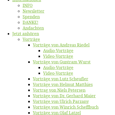
INFO
News­let­ter
Spen­den
DANKE!
An­dach­ten
Jetzt an­hö­ren
Vor­trä­ge
Vor­trä­ge von An­dre­as Riedel
Au­dio-Vor­trä­ge
Vi­deo-Vor­trä­ge
Vor­trä­ge von Gun­tram Wurst
Au­dio-Vor­trä­ge
Vi­deo-Vor­trä­ge
Vor­trä­ge von Lutz Scheufler
Vor­trä­ge von Hel­mut Matthies
Vor­trag von Niels Petersen
Vor­trä­ge von Dr. Ger­hard Maier
Vor­trä­ge von Ul­rich Parzany
Vor­trä­ge von Win­rich Scheffbuch
Vor­trä­ge von Olaf Latzel