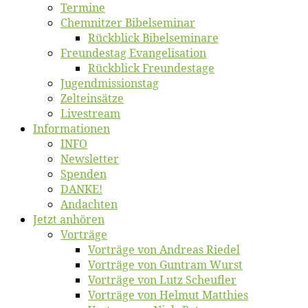
Ter­mi­ne
Chemnit­zer Bibelseminar
Rück­blick Bibelseminare
Freun­des­tag Evangelisation
Rück­blick Freundestage
Jugend­mis­sions­tag
Zelt­ein­sät­ze
Live­stream
Informatio­nen
INFO
News­let­ter
Spen­den
DANKE!
An­dach­ten
Jetzt an­hö­ren
Vor­trä­ge
Vor­trä­ge von An­dre­as Riedel
Vor­trä­ge von Gun­tram Wurst
Vor­trä­ge von Lutz Scheufler
Vor­trä­ge von Hel­mut Matthies