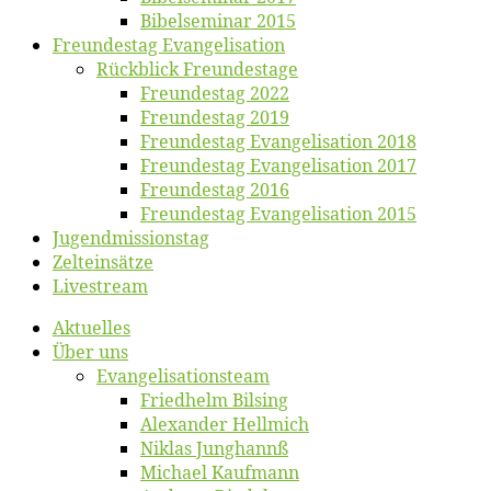
Bibelsemi­nar 2015
Freun­des­tag Evangelisation
Rück­blick Freundestage
Freun­des­tag 2022
Freun­des­tag 2019
Freun­des­tag Evan­ge­li­sa­ti­on 2018
Freun­des­tag Evan­ge­li­sa­ti­on 2017
Freun­des­tag 2016
Freun­des­tag Evan­ge­li­sa­ti­on 2015
Jugend­mis­sions­tag
Zelt­ein­sät­ze
Live­stream
Ak­tu­el­les
Über uns
Evangelisa­tions­team
Fried­helm Bilsing
Alex­an­der Hellmich
Ni­klas Junghannß
Mi­cha­el Kaufmann