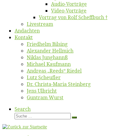
Au­dio-Vor­trä­ge
Vi­deo-Vor­trä­ge
Vor­trag von Rolf Scheffbuch †
Live­stream
An­dach­ten
Kon­takt
Fried­helm Bilsing
Alex­an­der Hellmich
Ni­klas Junghannß
Mi­cha­el Kaufmann
An­dre­as „Reeds“ Riedel
Lutz Scheuf­ler
Dr. Chris­­ta-Ma­ria Steinberg
Jens Ulb­richt
Gun­tram Wurst
Search
Suche
Suche
…