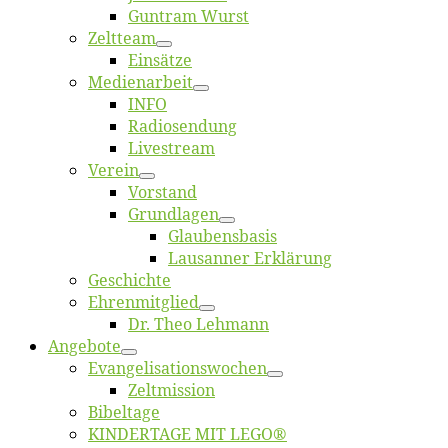
Gun­tram Wurst
Zelt­team
Ein­sät­ze
Me­di­en­ar­beit
INFO
Ra­dio­sen­dung
Live­stream
Ver­ein
Vor­stand
Grund­la­gen
Glaubens­ba­sis
Lausan­ner Erklärung
Ge­schich­te
Eh­ren­mit­glied
Dr. Theo Lehmann
An­ge­bo­te
Evangelisa­tions­wo­chen
Zelt­mis­si­on
Bi­bel­ta­ge
KINDERTAGE MIT LEGO®