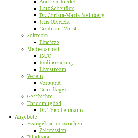
An­dre­as Riedel
Lutz Scheuf­ler
Dr. Chris­­ta-Ma­ria Steinberg
Jens Ulb­richt
Gun­tram Wurst
Zelt­team
Ein­sät­ze
Me­di­en­ar­beit
INFO
Ra­dio­sen­dung
Live­stream
Ver­ein
Vor­stand
Grund­la­gen
Ge­schich­te
Eh­ren­mit­glied
Dr. Theo Lehmann
An­ge­bo­te
Evangelisa­tions­wo­chen
Zelt­mis­si­on
Bi­bel­ta­ge