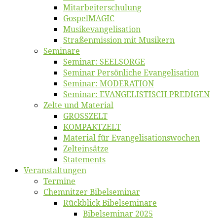
Mitarbeiter­schulung
Gos­pel­MA­GIC
Musikevan­ge­li­sa­tion
Straßenmis­sion mit Musikern
Se­mi­na­re
Se­mi­nar: SEELSORGE
Se­mi­nar Per­sön­li­che Evangelisation
Se­mi­nar: MODERATION
Se­mi­nar: EVANGELISTISCH PREDIGEN
Zel­te und Material
GROSSZELT
KOMPAKTZELT
Ma­te­ri­al für Evangelisationswochen
Zelt­ein­sät­ze
State­ments
Ver­an­stal­tun­gen
Ter­mi­ne
Chemnit­zer Bibelseminar
Rück­blick Bibelseminare
Bi­bel­se­mi­nar 2025