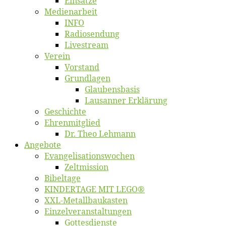
Ein­sät­ze
Me­di­en­ar­beit
INFO
Ra­dio­sen­dung
Live­stream
Ver­ein
Vor­stand
Grund­la­gen
Glaubens­ba­sis
Lausan­ner Erklärung
Ge­schich­te
Eh­ren­mit­glied
Dr. Theo Lehmann
An­ge­bo­te
Evangelisa­tions­wo­chen
Zelt­mis­si­on
Bi­bel­ta­ge
KINDERTAGE MIT LEGO®
XXL-Me­­tal­l­­bau­­kas­­ten
Einzelver­an­stal­tungen
Got­tes­diens­te