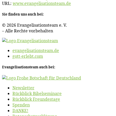
URL:
www​.evan​ge​li​sa​ti​ons​team​.de
Sie fin­den uns auch bei:
© 2026 Evan­ge­li­sa­ti­ons­team e. V.
– Al­le Rech­te vorbehalten
evangelisationsteam.de
gott-erlebt.com
Evan­ge­li­sa­ti­ons­team auch bei:
News­let­ter
Rück­blick Bibelseminare
Rück­blick Freundestage
Spen­den
DANKE!