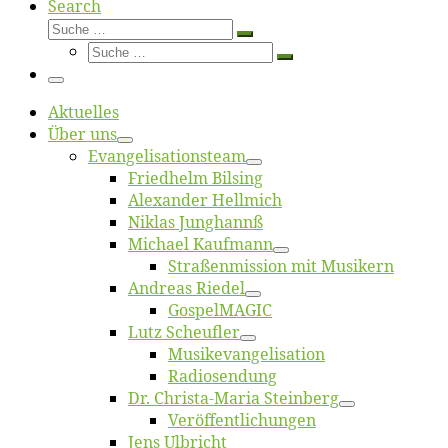
Search
Suche
Suche
Suche
…
Suche
…
Menü
Ak­tu­el­les
Über uns
Evangelisa­tions­team
Fried­helm Bilsing
Alex­an­der Hellmich
Ni­klas Junghannß
Mi­cha­el Kaufmann
Straßenmis­sion mit Musikern
An­dre­as Riedel
Gos­pel­MA­GIC
Lutz Scheuf­ler
Musikevan­ge­li­sa­tion
Ra­dio­sen­dung
Dr. Chris­­ta-Ma­ria Steinberg
Ver­öf­fent­li­chun­gen
Jens Ulb­richt