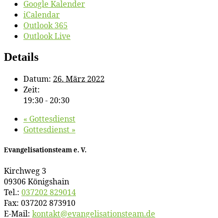
Google Kalender
iCalendar
Outlook 365
Outlook Live
Details
Datum:
26. März 2022
Zeit:
19:30 - 20:30
«
Got­tes­dienst
Got­tes­dienst
»
Evan­ge­li­sa­ti­ons­team e. V.
Kirch­weg 3
09306 Königshain
Tel.:
037202 829014
Fax: 037202 873910
E‑Mail:
kontakt@​evangelisationsteam.​de