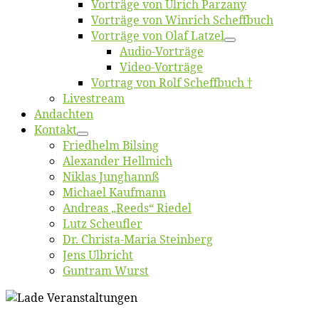
Vor­trä­ge von Ul­rich Parzany
Vor­trä­ge von Win­rich Scheffbuch
Vor­trä­ge von Olaf Latzel
Au­dio-Vor­trä­ge
Vi­deo-Vor­trä­ge
Vor­trag von Rolf Scheffbuch †
Live­stream
An­dach­ten
Kon­takt
Fried­helm Bilsing
Alex­an­der Hellmich
Ni­klas Junghannß
Mi­cha­el Kaufmann
An­dre­as „Reeds“ Riedel
Lutz Scheuf­ler
Dr. Chris­­ta-Ma­ria Steinberg
Jens Ulb­richt
Gun­tram Wurst