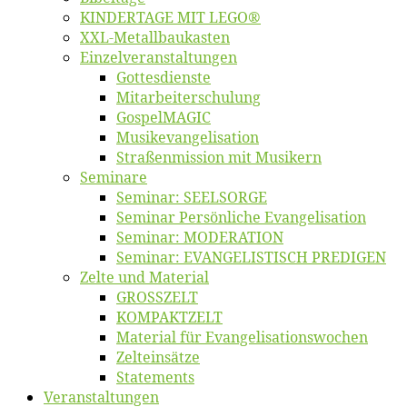
KINDERTAGE MIT LEGO®
XXL-Me­­tal­l­­bau­­kas­­ten
Einzelver­an­stal­tungen
Got­tes­diens­te
Mitarbeiter­schulung
Gos­pel­MA­GIC
Musikevan­ge­li­sa­tion
Straßenmis­sion mit Musikern
Se­mi­na­re
Se­mi­nar: SEELSORGE
Se­mi­nar Per­sön­li­che Evangelisation
Se­mi­nar: MODERATION
Se­mi­nar: EVANGELISTISCH PREDIGEN
Zel­te und Material
GROSSZELT
KOMPAKTZELT
Ma­te­ri­al für Evangelisationswochen
Zelt­ein­sät­ze
State­ments
Ver­an­stal­tun­gen