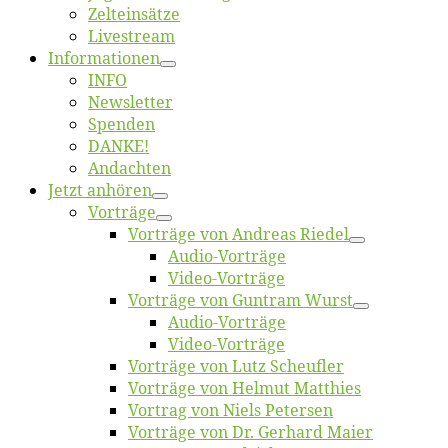
Zelt­ein­sät­ze
Live­stream
Informatio­nen
INFO
News­let­ter
Spen­den
DANKE!
An­dach­ten
Jetzt an­hö­ren
Vor­trä­ge
Vor­trä­ge von An­dre­as Riedel
Au­dio-Vor­trä­ge
Vi­deo-Vor­trä­ge
Vor­trä­ge von Gun­tram Wurst
Au­dio-Vor­trä­ge
Vi­deo-Vor­trä­ge
Vor­trä­ge von Lutz Scheufler
Vor­trä­ge von Hel­mut Matthies
Vor­trag von Niels Petersen
Vor­trä­ge von Dr. Ger­hard Maier