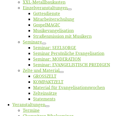
XXL-Me­­tal­l­­bau­­kas­­ten
Einzelver­an­stal­tungen
Got­tes­diens­te
Mitarbeiter­schulung
Gos­pel­MA­GIC
Musikevan­ge­li­sa­tion
Straßenmis­sion mit Musikern
Se­mi­na­re
Se­mi­nar: SEELSORGE
Se­mi­nar Per­sön­li­che Evangelisation
Se­mi­nar: MODERATION
Se­mi­nar: EVANGELISTISCH PREDIGEN
Zel­te und Material
GROSSZELT
KOMPAKTZELT
Ma­te­ri­al für Evangelisationswochen
Zelt­ein­sät­ze
State­ments
Ver­an­stal­tun­gen
Ter­mi­ne