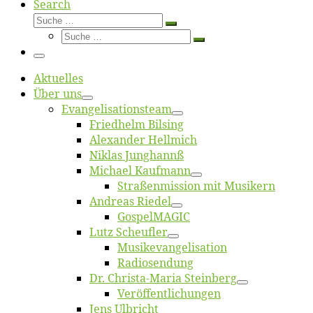
Search
Suche
Suche
Suche
…
Suche
…
Menü
Ak­tu­el­les
Über uns
Evangelisa­tions­team
Fried­helm Bilsing
Alex­an­der Hellmich
Ni­klas Junghannß
Mi­cha­el Kaufmann
Straßenmis­sion mit Musikern
An­dre­as Riedel
Gos­pel­MA­GIC
Lutz Scheuf­ler
Musikevan­ge­li­sa­tion
Ra­dio­sen­dung
Dr. Chris­­ta-Ma­ria Steinberg
Ver­öf­fent­li­chun­gen
Jens Ulb­richt