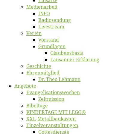
Ein­sät­ze
Me­di­en­ar­beit
INFO
Ra­dio­sen­dung
Live­stream
Ver­ein
Vor­stand
Grund­la­gen
Glaubens­ba­sis
Lausan­ner Erklärung
Ge­schich­te
Eh­ren­mit­glied
Dr. Theo Lehmann
An­ge­bo­te
Evangelisa­tions­wo­chen
Zelt­mis­si­on
Bi­bel­ta­ge
KINDERTAGE MIT LEGO®
XXL-Me­­tal­l­­bau­­kas­­ten
Einzelver­an­stal­tungen
Got­tes­diens­te