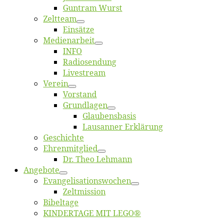
Gun­tram Wurst
Zelt­team
Ein­sät­ze
Me­di­en­ar­beit
INFO
Ra­dio­sen­dung
Live­stream
Ver­ein
Vor­stand
Grund­la­gen
Glaubens­ba­sis
Lausan­ner Erklärung
Ge­schich­te
Eh­ren­mit­glied
Dr. Theo Lehmann
An­ge­bo­te
Evangelisa­tions­wo­chen
Zelt­mis­si­on
Bi­bel­ta­ge
KINDERTAGE MIT LEGO®