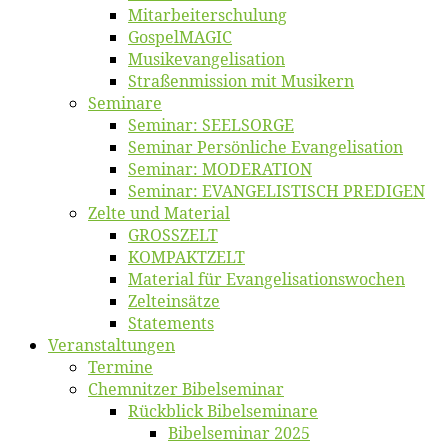
Mitarbeiter­schulung
Gos­pel­MA­GIC
Musikevan­ge­li­sa­tion
Straßenmis­sion mit Musikern
Se­mi­na­re
Se­mi­nar: SEELSORGE
Se­mi­nar Per­sön­li­che Evangelisation
Se­mi­nar: MODERATION
Se­mi­nar: EVANGELISTISCH PREDIGEN
Zel­te und Material
GROSSZELT
KOMPAKTZELT
Ma­te­ri­al für Evangelisationswochen
Zelt­ein­sät­ze
State­ments
Ver­an­stal­tun­gen
Ter­mi­ne
Chemnit­zer Bibelseminar
Rück­blick Bibelseminare
Bi­bel­se­mi­nar 2025