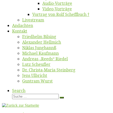
Au­dio-Vor­trä­ge
Vi­deo-Vor­trä­ge
Vor­trag von Rolf Scheffbuch †
Live­stream
An­dach­ten
Kon­takt
Fried­helm Bilsing
Alex­an­der Hellmich
Ni­klas Junghannß
Mi­cha­el Kaufmann
An­dre­as „Reeds“ Riedel
Lutz Scheuf­ler
Dr. Chris­­ta-Ma­ria Steinberg
Jens Ulb­richt
Gun­tram Wurst
Search
Suche
Suche
…