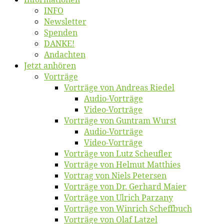
INFO
News­let­ter
Spen­den
DANKE!
An­dach­ten
Jetzt an­hö­ren
Vor­trä­ge
Vor­trä­ge von An­dre­as Riedel
Au­dio-Vor­trä­ge
Vi­deo-Vor­trä­ge
Vor­trä­ge von Gun­tram Wurst
Au­dio-Vor­trä­ge
Vi­deo-Vor­trä­ge
Vor­trä­ge von Lutz Scheufler
Vor­trä­ge von Hel­mut Matthies
Vor­trag von Niels Petersen
Vor­trä­ge von Dr. Ger­hard Maier
Vor­trä­ge von Ul­rich Parzany
Vor­trä­ge von Win­rich Scheffbuch
Vor­trä­ge von Olaf Latzel