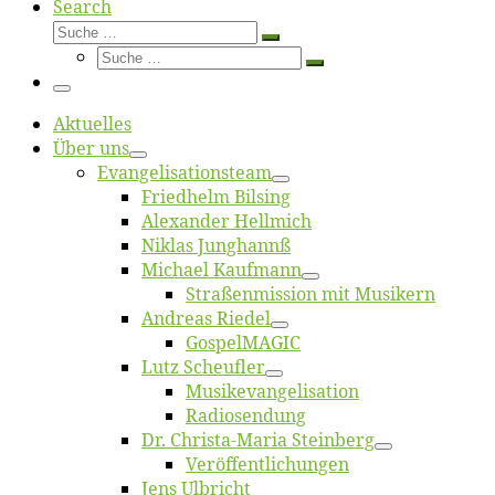
Search
Suche
Suche
Suche
…
Suche
…
Menü
Ak­tu­el­les
Über uns
Evangelisa­tions­team
Fried­helm Bilsing
Alex­an­der Hellmich
Ni­klas Junghannß
Mi­cha­el Kaufmann
Straßenmis­sion mit Musikern
An­dre­as Riedel
Gos­pel­MA­GIC
Lutz Scheuf­ler
Musikevan­ge­li­sa­tion
Ra­dio­sen­dung
Dr. Chris­­ta-Ma­ria Steinberg
Ver­öf­fent­li­chun­gen
Jens Ulb­richt