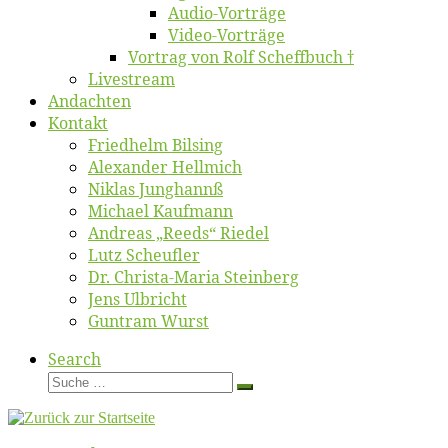
Au­dio-Vor­trä­ge
Vi­deo-Vor­trä­ge
Vor­trag von Rolf Scheffbuch †
Live­stream
An­dach­ten
Kon­takt
Fried­helm Bilsing
Alex­an­der Hellmich
Ni­klas Junghannß
Mi­cha­el Kaufmann
An­dre­as „Reeds“ Riedel
Lutz Scheuf­ler
Dr. Chris­­ta-Ma­ria Steinberg
Jens Ulb­richt
Gun­tram Wurst
Search
Suche
Suche
…