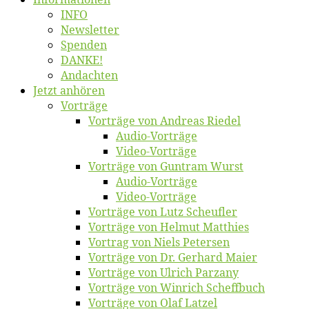
INFO
News­let­ter
Spen­den
DANKE!
An­dach­ten
Jetzt an­hö­ren
Vor­trä­ge
Vor­trä­ge von An­dre­as Riedel
Au­dio-Vor­trä­ge
Vi­deo-Vor­trä­ge
Vor­trä­ge von Gun­tram Wurst
Au­dio-Vor­trä­ge
Vi­deo-Vor­trä­ge
Vor­trä­ge von Lutz Scheufler
Vor­trä­ge von Hel­mut Matthies
Vor­trag von Niels Petersen
Vor­trä­ge von Dr. Ger­hard Maier
Vor­trä­ge von Ul­rich Parzany
Vor­trä­ge von Win­rich Scheffbuch
Vor­trä­ge von Olaf Latzel