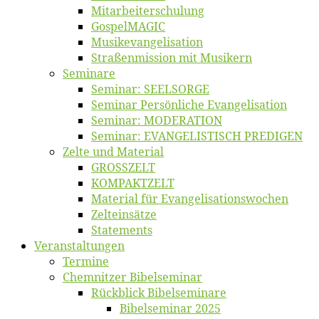
Mitarbeiter­schulung
Gos­pel­MA­GIC
Musikevan­ge­li­sa­tion
Straßenmis­sion mit Musikern
Se­mi­na­re
Se­mi­nar: SEELSORGE
Se­mi­nar Per­sön­li­che Evangelisation
Se­mi­nar: MODERATION
Se­mi­nar: EVANGELISTISCH PREDIGEN
Zel­te und Material
GROSSZELT
KOMPAKTZELT
Ma­te­ri­al für Evangelisationswochen
Zelt­ein­sät­ze
State­ments
Ver­an­stal­tun­gen
Ter­mi­ne
Chemnit­zer Bibelseminar
Rück­blick Bibelseminare
Bi­bel­se­mi­nar 2025