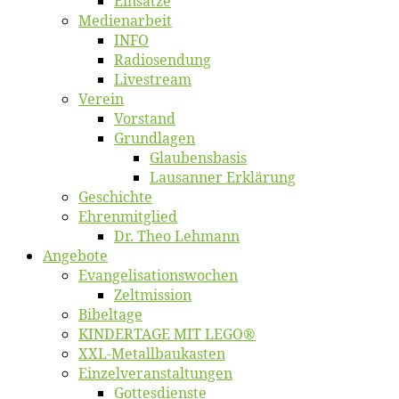
Ein­sät­ze
Me­di­en­ar­beit
INFO
Ra­dio­sen­dung
Live­stream
Ver­ein
Vor­stand
Grund­la­gen
Glaubens­ba­sis
Lausan­ner Erklärung
Ge­schich­te
Eh­ren­mit­glied
Dr. Theo Lehmann
An­ge­bo­te
Evangelisa­tions­wo­chen
Zelt­mis­si­on
Bi­bel­ta­ge
KINDERTAGE MIT LEGO®
XXL-Me­­tal­l­­bau­­kas­­ten
Einzelver­an­stal­tungen
Got­tes­diens­te