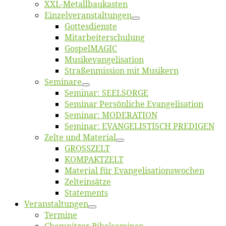
XXL-Me­­tal­l­­bau­­kas­­ten
Einzelver­an­stal­tungen
Got­tes­diens­te
Mitarbeiter­schulung
Gos­pel­MA­GIC
Musikevan­ge­li­sa­tion
Straßenmis­sion mit Musikern
Se­mi­na­re
Se­mi­nar: SEELSORGE
Se­mi­nar Per­sön­li­che Evangelisation
Se­mi­nar: MODERATION
Se­mi­nar: EVANGELISTISCH PREDIGEN
Zel­te und Material
GROSSZELT
KOMPAKTZELT
Ma­te­ri­al für Evangelisationswochen
Zelt­ein­sät­ze
State­ments
Ver­an­stal­tun­gen
Ter­mi­ne