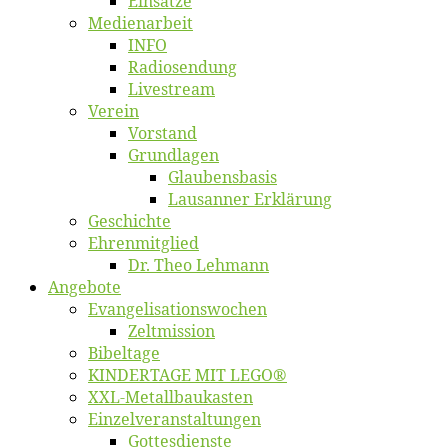
Ein­sät­ze
Me­di­en­ar­beit
INFO
Ra­dio­sen­dung
Live­stream
Ver­ein
Vor­stand
Grund­la­gen
Glaubens­ba­sis
Lausan­ner Erklärung
Ge­schich­te
Eh­ren­mit­glied
Dr. Theo Lehmann
An­ge­bo­te
Evangelisa­tions­wo­chen
Zelt­mis­si­on
Bi­bel­ta­ge
KINDERTAGE MIT LEGO®
XXL-Me­­tal­l­­bau­­kas­­ten
Einzelver­an­stal­tungen
Got­tes­diens­te