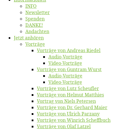
INFO
News­let­ter
Spen­den
DANKE!
An­dach­ten
Jetzt an­hö­ren
Vor­trä­ge
Vor­trä­ge von An­dre­as Riedel
Au­dio-Vor­trä­ge
Vi­deo-Vor­trä­ge
Vor­trä­ge von Gun­tram Wurst
Au­dio-Vor­trä­ge
Vi­deo-Vor­trä­ge
Vor­trä­ge von Lutz Scheufler
Vor­trä­ge von Hel­mut Matthies
Vor­trag von Niels Petersen
Vor­trä­ge von Dr. Ger­hard Maier
Vor­trä­ge von Ul­rich Parzany
Vor­trä­ge von Win­rich Scheffbuch
Vor­trä­ge von Olaf Latzel