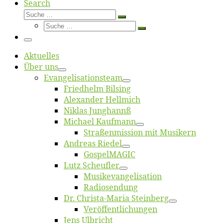
Search
Suche
Suche
Suche
…
Suche
…
Menü
Ak­tu­el­les
Über uns
Evangelisa­tions­team
Fried­helm Bilsing
Alex­an­der Hellmich
Ni­klas Junghannß
Mi­cha­el Kaufmann
Straßenmis­sion mit Musikern
An­dre­as Riedel
Gos­pel­MA­GIC
Lutz Scheuf­ler
Musikevan­ge­li­sa­tion
Ra­dio­sen­dung
Dr. Chris­­ta-Ma­ria Steinberg
Ver­öf­fent­li­chun­gen
Jens Ulb­richt