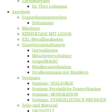
Eh­ren­mit­glied
Dr. Theo Lehmann
An­ge­bo­te
Evangelisa­tions­wo­chen
Zelt­mis­si­on
Bi­bel­ta­ge
KINDERTAGE MIT LEGO®
XXL-Me­­tal­l­­bau­­kas­­ten
Einzelver­an­stal­tungen
Got­tes­diens­te
Mitarbeiter­schulung
Gos­pel­MA­GIC
Musikevan­ge­li­sa­tion
Straßenmis­sion mit Musikern
Se­mi­na­re
Se­mi­nar: SEELSORGE
Se­mi­nar Per­sön­li­che Evangelisation
Se­mi­nar: MODERATION
Se­mi­nar: EVANGELISTISCH PREDIGEN
Zel­te und Material
GROSSZELT