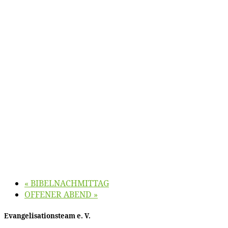
«
BIBELNACHMITTAG
OFFENER ABEND
»
Evan­ge­li­sa­ti­ons­team e. V.