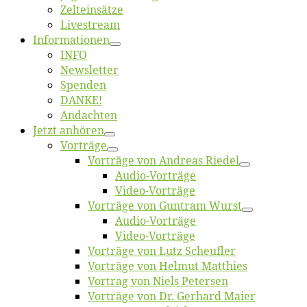
Zelt­ein­sät­ze
Live­stream
Informatio­nen
INFO
News­let­ter
Spen­den
DANKE!
An­dach­ten
Jetzt an­hö­ren
Vor­trä­ge
Vor­trä­ge von An­dre­as Riedel
Au­dio-Vor­trä­ge
Vi­deo-Vor­trä­ge
Vor­trä­ge von Gun­tram Wurst
Au­dio-Vor­trä­ge
Vi­deo-Vor­trä­ge
Vor­trä­ge von Lutz Scheufler
Vor­trä­ge von Hel­mut Matthies
Vor­trag von Niels Petersen
Vor­trä­ge von Dr. Ger­hard Maier