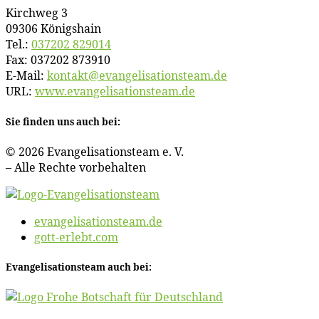
Kirch­weg 3
09306 Königshain
Tel.:
037202 829014
Fax: 037202 873910
E‑Mail:
kontakt@​evangelisationsteam.​de
URL:
www​.evan​ge​li​sa​ti​ons​team​.de
Sie fin­den uns auch bei:
© 2026 Evan­ge­li­sa­ti­ons­team e. V.
– Al­le Rech­te vorbehalten
evangelisationsteam.de
gott-erlebt.com
Evan­ge­li­sa­ti­ons­team auch bei: