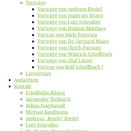
Vor­trä­ge
Vor­trä­ge von An­dre­as Riedel
Vor­trä­ge von Gun­tram Wurst
Vor­trä­ge von Lutz Scheufler
Vor­trä­ge von Hel­mut Matthies
Vor­trag von Niels Petersen
Vor­trä­ge von Dr. Ger­hard Maier
Vor­trä­ge von Ul­rich Parzany
Vor­trä­ge von Win­rich Scheffbuch
Vor­trä­ge von Olaf Latzel
Vor­trag von Rolf Scheffbuch †
Live­stream
An­dach­ten
Kon­takt
Fried­helm Bilsing
Alex­an­der Hellmich
Ni­klas Junghannß
Mi­cha­el Kaufmann
An­dre­as „Reeds“ Riedel
Lutz Scheuf­ler