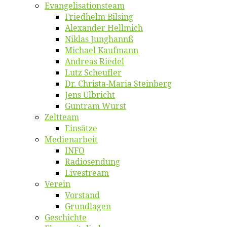
Evangelisa­tions­team
Fried­helm Bilsing
Alex­an­der Hellmich
Ni­klas Junghannß
Mi­cha­el Kaufmann
An­dre­as Riedel
Lutz Scheuf­ler
Dr. Chris­­ta-Ma­ria Steinberg
Jens Ulb­richt
Gun­tram Wurst
Zelt­team
Ein­sät­ze
Me­di­en­ar­beit
INFO
Ra­dio­sen­dung
Live­stream
Ver­ein
Vor­stand
Grund­la­gen
Ge­schich­te