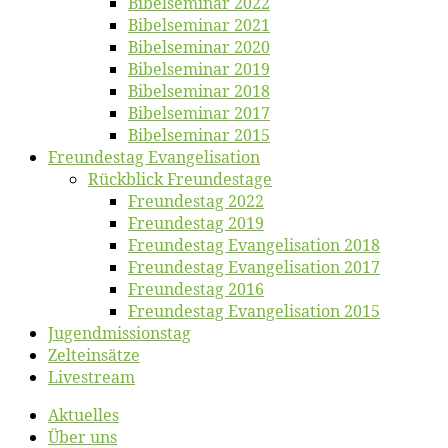
Bi­bel­se­mi­nar 2022
Bi­bel­se­mi­nar 2021
Bi­bel­se­mi­nar 2020
Bi­bel­se­mi­nar 2019
Bi­bel­se­mi­nar 2018
Bibelsemi­nar 2017
Bibelsemi­nar 2015
Freun­des­tag Evangelisation
Rück­blick Freundestage
Freun­des­tag 2022
Freun­des­tag 2019
Freun­des­tag Evan­ge­li­sa­ti­on 2018
Freun­des­tag Evan­ge­li­sa­ti­on 2017
Freun­des­tag 2016
Freun­des­tag Evan­ge­li­sa­ti­on 2015
Jugend­mis­sions­tag
Zelt­ein­sät­ze
Live­stream
Ak­tu­el­les
Über uns