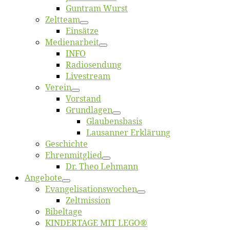
Gun­tram Wurst
Zelt­team
Ein­sät­ze
Me­di­en­ar­beit
INFO
Ra­dio­sen­dung
Live­stream
Ver­ein
Vor­stand
Grund­la­gen
Glaubens­ba­sis
Lausan­ner Erklärung
Ge­schich­te
Eh­ren­mit­glied
Dr. Theo Lehmann
An­ge­bo­te
Evangelisa­tions­wo­chen
Zelt­mis­si­on
Bi­bel­ta­ge
KINDERTAGE MIT LEGO®