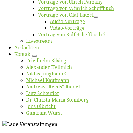
Vor­trä­ge von Ul­rich Parzany
Vor­trä­ge von Win­rich Scheffbuch
Vor­trä­ge von Olaf Latzel
Au­dio-Vor­trä­ge
Vi­deo-Vor­trä­ge
Vor­trag von Rolf Scheffbuch †
Live­stream
An­dach­ten
Kon­takt
Fried­helm Bilsing
Alex­an­der Hellmich
Ni­klas Junghannß
Mi­cha­el Kaufmann
An­dre­as „Reeds“ Riedel
Lutz Scheuf­ler
Dr. Chris­­ta-Ma­ria Steinberg
Jens Ulb­richt
Gun­tram Wurst