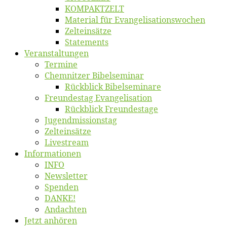
KOMPAKTZELT
Ma­te­ri­al für Evangelisationswochen
Zelt­ein­sät­ze
State­ments
Ver­an­stal­tun­gen
Ter­mi­ne
Chemnit­zer Bibelseminar
Rück­blick Bibelseminare
Freun­des­tag Evangelisation
Rück­blick Freundestage
Jugend­mis­sions­tag
Zelt­ein­sät­ze
Live­stream
Informatio­nen
INFO
News­let­ter
Spen­den
DANKE!
An­dach­ten
Jetzt an­hö­ren