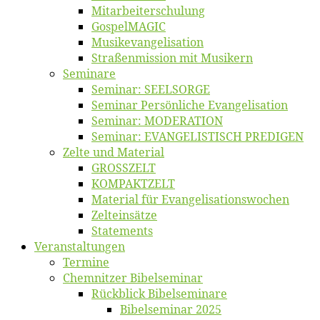
Mitarbeiter­schulung
Gos­pel­MA­GIC
Musikevan­ge­li­sa­tion
Straßenmis­sion mit Musikern
Se­mi­na­re
Se­mi­nar: SEELSORGE
Se­mi­nar Per­sön­li­che Evangelisation
Se­mi­nar: MODERATION
Se­mi­nar: EVANGELISTISCH PREDIGEN
Zel­te und Material
GROSSZELT
KOMPAKTZELT
Ma­te­ri­al für Evangelisationswochen
Zelt­ein­sät­ze
State­ments
Ver­an­stal­tun­gen
Ter­mi­ne
Chemnit­zer Bibelseminar
Rück­blick Bibelseminare
Bi­bel­se­mi­nar 2025