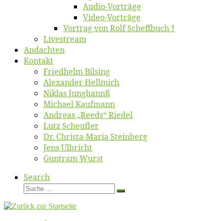
Au­dio-Vor­trä­ge
Vi­deo-Vor­trä­ge
Vor­trag von Rolf Scheffbuch †
Live­stream
An­dach­ten
Kon­takt
Fried­helm Bilsing
Alex­an­der Hellmich
Ni­klas Junghannß
Mi­cha­el Kaufmann
An­dre­as „Reeds“ Riedel
Lutz Scheuf­ler
Dr. Chris­­ta-Ma­ria Steinberg
Jens Ulb­richt
Gun­tram Wurst
Search
Suche
Suche
…