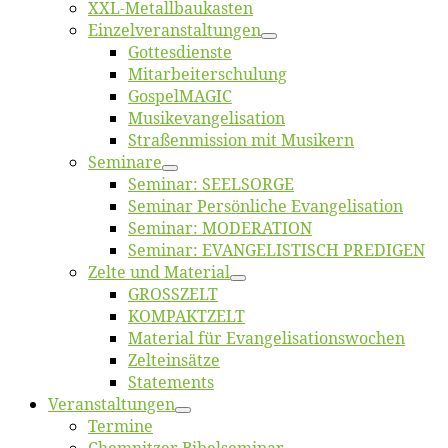
XXL-Me­­tal­l­­bau­­kas­­ten
Einzelver­an­stal­tungen
Got­tes­diens­te
Mitarbeiter­schulung
Gos­pel­MA­GIC
Musikevan­ge­li­sa­tion
Straßenmis­sion mit Musikern
Se­mi­na­re
Se­mi­nar: SEELSORGE
Se­mi­nar Per­sön­li­che Evangelisation
Se­mi­nar: MODERATION
Se­mi­nar: EVANGELISTISCH PREDIGEN
Zel­te und Material
GROSSZELT
KOMPAKTZELT
Ma­te­ri­al für Evangelisationswochen
Zelt­ein­sät­ze
State­ments
Ver­an­stal­tun­gen
Ter­mi­ne