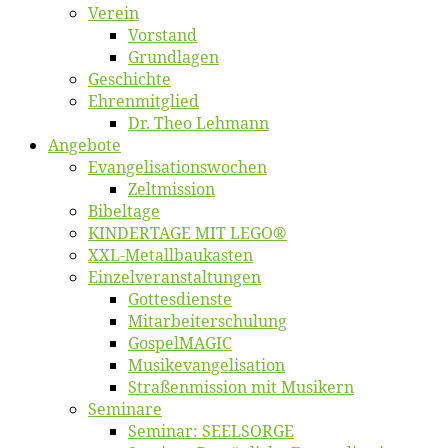
Ver­ein
Vor­stand
Grund­la­gen
Ge­schich­te
Eh­ren­mit­glied
Dr. Theo Lehmann
An­ge­bo­te
Evangelisa­tions­wo­chen
Zelt­mis­si­on
Bi­bel­ta­ge
KINDERTAGE MIT LEGO®
XXL-Me­­tal­l­­bau­­kas­­ten
Einzelver­an­stal­tungen
Got­tes­diens­te
Mitarbeiter­schulung
Gos­pel­MA­GIC
Musikevan­ge­li­sa­tion
Straßenmis­sion mit Musikern
Se­mi­na­re
Se­mi­nar: SEELSORGE