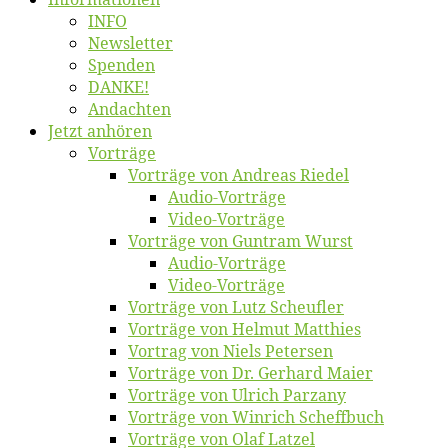
INFO
News­let­ter
Spen­den
DANKE!
An­dach­ten
Jetzt an­hö­ren
Vor­trä­ge
Vor­trä­ge von An­dre­as Riedel
Au­dio-Vor­trä­ge
Vi­deo-Vor­trä­ge
Vor­trä­ge von Gun­tram Wurst
Au­dio-Vor­trä­ge
Vi­deo-Vor­trä­ge
Vor­trä­ge von Lutz Scheufler
Vor­trä­ge von Hel­mut Matthies
Vor­trag von Niels Petersen
Vor­trä­ge von Dr. Ger­hard Maier
Vor­trä­ge von Ul­rich Parzany
Vor­trä­ge von Win­rich Scheffbuch
Vor­trä­ge von Olaf Latzel