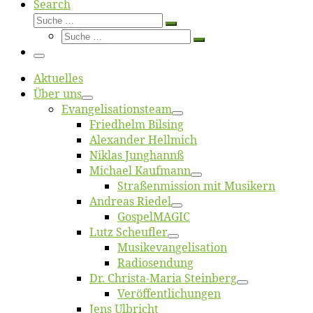
Search
Suche
Suche
Suche
…
Suche
…
Menü
Ak­tu­el­les
Über uns
Evangelisa­tions­team
Fried­helm Bilsing
Alex­an­der Hellmich
Ni­klas Junghannß
Mi­cha­el Kaufmann
Straßenmis­sion mit Musikern
An­dre­as Riedel
Gos­pel­MA­GIC
Lutz Scheuf­ler
Musikevan­ge­li­sa­tion
Ra­dio­sen­dung
Dr. Chris­­ta-Ma­ria Steinberg
Ver­öf­fent­li­chun­gen
Jens Ulb­richt