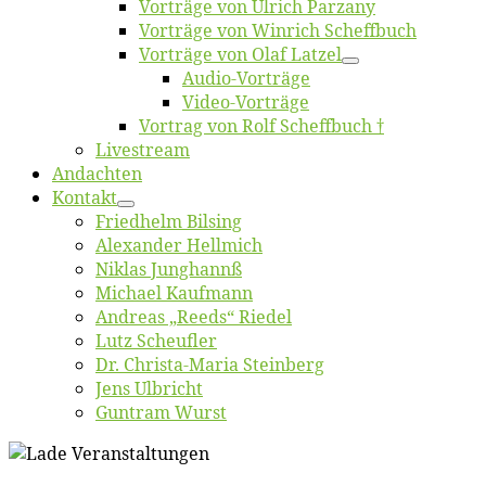
Vor­trä­ge von Ul­rich Parzany
Vor­trä­ge von Win­rich Scheffbuch
Vor­trä­ge von Olaf Latzel
Au­dio-Vor­trä­ge
Vi­deo-Vor­trä­ge
Vor­trag von Rolf Scheffbuch †
Live­stream
An­dach­ten
Kon­takt
Fried­helm Bilsing
Alex­an­der Hellmich
Ni­klas Junghannß
Mi­cha­el Kaufmann
An­dre­as „Reeds“ Riedel
Lutz Scheuf­ler
Dr. Chris­­ta-Ma­ria Steinberg
Jens Ulb­richt
Gun­tram Wurst