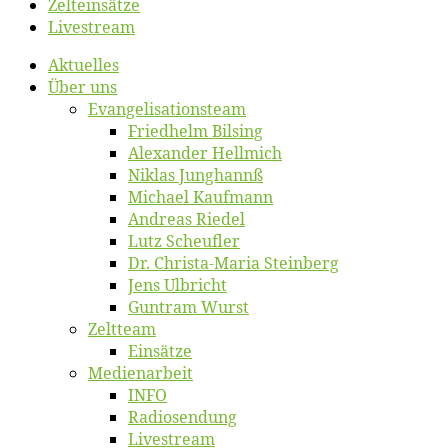
Zelt­ein­sät­ze
Live­stream
Ak­tu­el­les
Über uns
Evangelisa­tions­team
Fried­helm Bilsing
Alex­an­der Hellmich
Ni­klas Junghannß
Mi­cha­el Kaufmann
An­dre­as Riedel
Lutz Scheuf­ler
Dr. Chris­­ta-Ma­ria Steinberg
Jens Ulb­richt
Gun­tram Wurst
Zelt­team
Ein­sät­ze
Me­di­en­ar­beit
INFO
Ra­dio­sen­dung
Live­stream