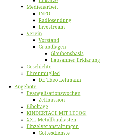
Ein­sät­ze
Me­di­en­ar­beit
INFO
Ra­dio­sen­dung
Live­stream
Ver­ein
Vor­stand
Grund­la­gen
Glaubens­ba­sis
Lausan­ner Erklärung
Ge­schich­te
Eh­ren­mit­glied
Dr. Theo Lehmann
An­ge­bo­te
Evangelisa­tions­wo­chen
Zelt­mis­si­on
Bi­bel­ta­ge
KINDERTAGE MIT LEGO®
XXL-Me­­tal­l­­bau­­kas­­ten
Einzelver­an­stal­tungen
Got­tes­diens­te