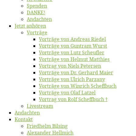
Spen­den
DANKE!
An­dach­ten
Jetzt an­hö­ren
Vor­trä­ge
Vor­trä­ge von An­dre­as Riedel
Vor­trä­ge von Gun­tram Wurst
Vor­trä­ge von Lutz Scheufler
Vor­trä­ge von Hel­mut Matthies
Vor­trag von Niels Petersen
Vor­trä­ge von Dr. Ger­hard Maier
Vor­trä­ge von Ul­rich Parzany
Vor­trä­ge von Win­rich Scheffbuch
Vor­trä­ge von Olaf Latzel
Vor­trag von Rolf Scheffbuch †
Live­stream
An­dach­ten
Kon­takt
Fried­helm Bilsing
Alex­an­der Hellmich