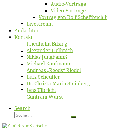
Au­dio-Vor­trä­ge
Vi­deo-Vor­trä­ge
Vor­trag von Rolf Scheffbuch †
Live­stream
An­dach­ten
Kon­takt
Fried­helm Bilsing
Alex­an­der Hellmich
Ni­klas Junghannß
Mi­cha­el Kaufmann
An­dre­as „Reeds“ Riedel
Lutz Scheuf­ler
Dr. Chris­­ta-Ma­ria Steinberg
Jens Ulb­richt
Gun­tram Wurst
Search
Suche
Suche
…