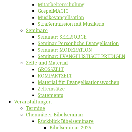
Mitarbeiter­schulung
Gos­pel­MA­GIC
Musikevan­ge­li­sa­tion
Straßenmis­sion mit Musikern
Se­mi­na­re
Se­mi­nar: SEELSORGE
Se­mi­nar Per­sön­li­che Evangelisation
Se­mi­nar: MODERATION
Se­mi­nar: EVANGELISTISCH PREDIGEN
Zel­te und Material
GROSSZELT
KOMPAKTZELT
Ma­te­ri­al für Evangelisationswochen
Zelt­ein­sät­ze
State­ments
Ver­an­stal­tun­gen
Ter­mi­ne
Chemnit­zer Bibelseminar
Rück­blick Bibelseminare
Bi­bel­se­mi­nar 2025