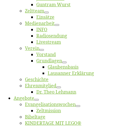
Gun­tram Wurst
Zelt­team
Ein­sät­ze
Me­di­en­ar­beit
INFO
Ra­dio­sen­dung
Live­stream
Ver­ein
Vor­stand
Grund­la­gen
Glaubens­ba­sis
Lausan­ner Erklärung
Ge­schich­te
Eh­ren­mit­glied
Dr. Theo Lehmann
An­ge­bo­te
Evangelisa­tions­wo­chen
Zelt­mis­si­on
Bi­bel­ta­ge
KINDERTAGE MIT LEGO®