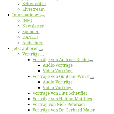
Zelt­ein­sät­ze
Live­stream
Informatio­nen
INFO
News­let­ter
Spen­den
DANKE!
An­dach­ten
Jetzt an­hö­ren
Vor­trä­ge
Vor­trä­ge von An­dre­as Riedel
Au­dio-Vor­trä­ge
Vi­deo-Vor­trä­ge
Vor­trä­ge von Gun­tram Wurst
Au­dio-Vor­trä­ge
Vi­deo-Vor­trä­ge
Vor­trä­ge von Lutz Scheufler
Vor­trä­ge von Hel­mut Matthies
Vor­trag von Niels Petersen
Vor­trä­ge von Dr. Ger­hard Maier