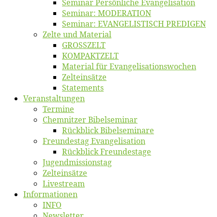
Se­mi­nar Per­sön­li­che Evangelisation
Se­mi­nar: MODERATION
Se­mi­nar: EVANGELISTISCH PREDIGEN
Zel­te und Material
GROSSZELT
KOMPAKTZELT
Ma­te­ri­al für Evangelisationswochen
Zelt­ein­sät­ze
State­ments
Ver­an­stal­tun­gen
Ter­mi­ne
Chemnit­zer Bibelseminar
Rück­blick Bibelseminare
Freun­des­tag Evangelisation
Rück­blick Freundestage
Jugend­mis­sions­tag
Zelt­ein­sät­ze
Live­stream
Informatio­nen
INFO
News­let­ter