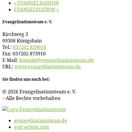
«
EVANGELISATION
EVANGELISATION
»
Evan­ge­li­sa­ti­ons­team e. V.
Kirch­weg 3
09306 Königshain
Tel.:
037202 829014
Fax: 037202 873910
E‑Mail:
kontakt@​evangelisationsteam.​de
URL:
www​.evan​ge​li​sa​ti​ons​team​.de
Sie fin­den uns auch bei:
© 2026 Evan­ge­li­sa­ti­ons­team e. V.
– Al­le Rech­te vorbehalten
evangelisationsteam.de
gott-erlebt.com