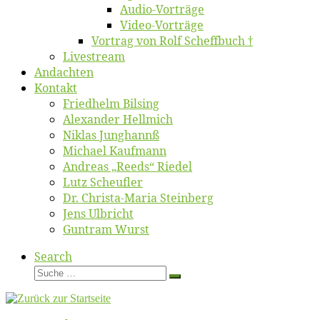
Au­dio-Vor­trä­ge
Vi­deo-Vor­trä­ge
Vor­trag von Rolf Scheffbuch †
Live­stream
An­dach­ten
Kon­takt
Fried­helm Bilsing
Alex­an­der Hellmich
Ni­klas Junghannß
Mi­cha­el Kaufmann
An­dre­as „Reeds“ Riedel
Lutz Scheuf­ler
Dr. Chris­­ta-Ma­ria Steinberg
Jens Ulb­richt
Gun­tram Wurst
Search
Suche
Suche
…