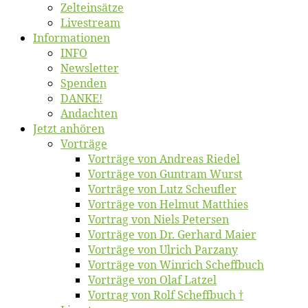
Zelt­ein­sät­ze
Live­stream
Informatio­nen
INFO
News­let­ter
Spen­den
DANKE!
An­dach­ten
Jetzt an­hö­ren
Vor­trä­ge
Vor­trä­ge von An­dre­as Riedel
Vor­trä­ge von Gun­tram Wurst
Vor­trä­ge von Lutz Scheufler
Vor­trä­ge von Hel­mut Matthies
Vor­trag von Niels Petersen
Vor­trä­ge von Dr. Ger­hard Maier
Vor­trä­ge von Ul­rich Parzany
Vor­trä­ge von Win­rich Scheffbuch
Vor­trä­ge von Olaf Latzel
Vor­trag von Rolf Scheffbuch †