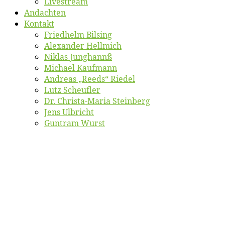
Live­stream
An­dach­ten
Kon­takt
Fried­helm Bilsing
Alex­an­der Hellmich
Ni­klas Junghannß
Mi­cha­el Kaufmann
An­dre­as „Reeds“ Riedel
Lutz Scheuf­ler
Dr. Chris­­ta-Ma­ria Steinberg
Jens Ulb­richt
Gun­tram Wurst