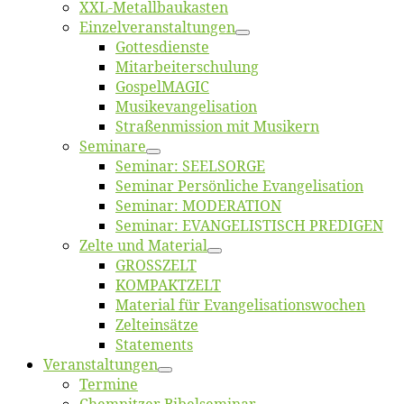
XXL-Me­­tal­l­­bau­­kas­­ten
Einzelver­an­stal­tungen
Got­tes­diens­te
Mitarbeiter­schulung
Gos­pel­MA­GIC
Musikevan­ge­li­sa­tion
Straßenmis­sion mit Musikern
Se­mi­na­re
Se­mi­nar: SEELSORGE
Se­mi­nar Per­sön­li­che Evangelisation
Se­mi­nar: MODERATION
Se­mi­nar: EVANGELISTISCH PREDIGEN
Zel­te und Material
GROSSZELT
KOMPAKTZELT
Ma­te­ri­al für Evangelisationswochen
Zelt­ein­sät­ze
State­ments
Ver­an­stal­tun­gen
Ter­mi­ne