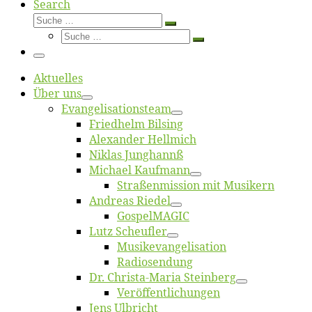
Search
Suche
Suche
Suche
…
Suche
…
Menü
Ak­tu­el­les
Über uns
Evangelisa­tions­team
Fried­helm Bilsing
Alex­an­der Hellmich
Ni­klas Junghannß
Mi­cha­el Kaufmann
Straßenmis­sion mit Musikern
An­dre­as Riedel
Gos­pel­MA­GIC
Lutz Scheuf­ler
Musikevan­ge­li­sa­tion
Ra­dio­sen­dung
Dr. Chris­­ta-Ma­ria Steinberg
Ver­öf­fent­li­chun­gen
Jens Ulb­richt