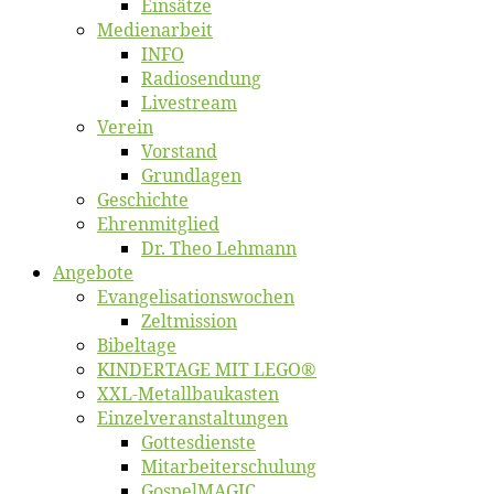
Ein­sät­ze
Me­di­en­ar­beit
INFO
Ra­dio­sen­dung
Live­stream
Ver­ein
Vor­stand
Grund­la­gen
Ge­schich­te
Eh­ren­mit­glied
Dr. Theo Lehmann
An­ge­bo­te
Evangelisa­tions­wo­chen
Zelt­mis­si­on
Bi­bel­ta­ge
KINDERTAGE MIT LEGO®
XXL-Me­­tal­l­­bau­­kas­­ten
Einzelver­an­stal­tungen
Got­tes­diens­te
Mitarbeiter­schulung
Gos­pel­MA­GIC