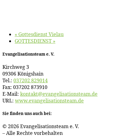
«
Got­tes­dienst Vielau
GOTTESDIENST
»
Evan­ge­li­sa­ti­ons­team e. V.
Kirch­weg 3
09306 Königshain
Tel.:
037202 829014
Fax: 037202 873910
E‑Mail:
kontakt@​evangelisationsteam.​de
URL:
www​.evan​ge​li​sa​ti​ons​team​.de
Sie fin­den uns auch bei:
© 2026 Evan­ge­li­sa­ti­ons­team e. V.
– Al­le Rech­te vorbehalten