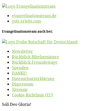
evangelisationsteam.de
gott-erlebt.com
Evan­ge­li­sa­ti­ons­team auch bei:
News­let­ter
Rück­blick Bibelseminare
Rück­blick Freundestage
Spen­den
DANKE!
Daten­schutz­er­klä­rung
Im­pres­sum
Site­map
Coo­kie-Rich­t­­li­­nie (EU)
So­li Deo Gloria!