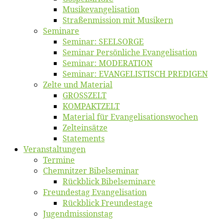
Musikevan­ge­li­sa­tion
Straßenmis­sion mit Musikern
Se­mi­na­re
Se­mi­nar: SEELSORGE
Se­mi­nar Per­sön­li­che Evangelisation
Se­mi­nar: MODERATION
Se­mi­nar: EVANGELISTISCH PREDIGEN
Zel­te und Material
GROSSZELT
KOMPAKTZELT
Ma­te­ri­al für Evangelisationswochen
Zelt­ein­sät­ze
State­ments
Ver­an­stal­tun­gen
Ter­mi­ne
Chemnit­zer Bibelseminar
Rück­blick Bibelseminare
Freun­des­tag Evangelisation
Rück­blick Freundestage
Jugend­mis­sions­tag