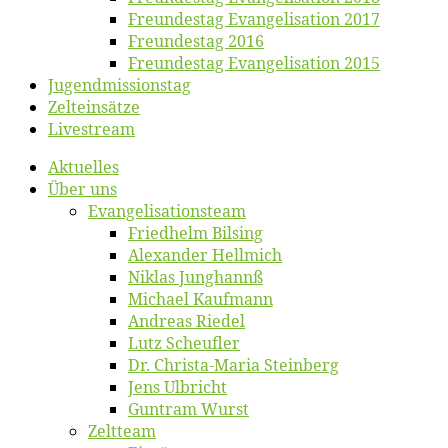
Freun­des­tag Evan­ge­li­sa­ti­on 2017
Freun­des­tag 2016
Freun­des­tag Evan­ge­li­sa­ti­on 2015
Jugend­mis­sions­tag
Zelt­ein­sät­ze
Live­stream
Ak­tu­el­les
Über uns
Evangelisa­tions­team
Fried­helm Bilsing
Alex­an­der Hellmich
Ni­klas Junghannß
Mi­cha­el Kaufmann
An­dre­as Riedel
Lutz Scheuf­ler
Dr. Chris­­ta-Ma­ria Steinberg
Jens Ulb­richt
Gun­tram Wurst
Zelt­team