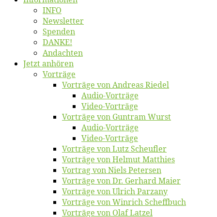
INFO
News­let­ter
Spen­den
DANKE!
An­dach­ten
Jetzt an­hö­ren
Vor­trä­ge
Vor­trä­ge von An­dre­as Riedel
Au­dio-Vor­trä­ge
Vi­deo-Vor­trä­ge
Vor­trä­ge von Gun­tram Wurst
Au­dio-Vor­trä­ge
Vi­deo-Vor­trä­ge
Vor­trä­ge von Lutz Scheufler
Vor­trä­ge von Hel­mut Matthies
Vor­trag von Niels Petersen
Vor­trä­ge von Dr. Ger­hard Maier
Vor­trä­ge von Ul­rich Parzany
Vor­trä­ge von Win­rich Scheffbuch
Vor­trä­ge von Olaf Latzel