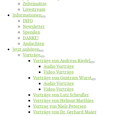
Zelt­ein­sät­ze
Live­stream
Informatio­nen
INFO
News­let­ter
Spen­den
DANKE!
An­dach­ten
Jetzt an­hö­ren
Vor­trä­ge
Vor­trä­ge von An­dre­as Riedel
Au­dio-Vor­trä­ge
Vi­deo-Vor­trä­ge
Vor­trä­ge von Gun­tram Wurst
Au­dio-Vor­trä­ge
Vi­deo-Vor­trä­ge
Vor­trä­ge von Lutz Scheufler
Vor­trä­ge von Hel­mut Matthies
Vor­trag von Niels Petersen
Vor­trä­ge von Dr. Ger­hard Maier