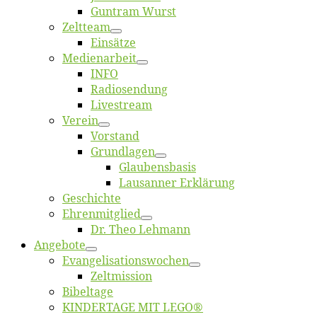
Gun­tram Wurst
Zelt­team
Ein­sät­ze
Me­di­en­ar­beit
INFO
Ra­dio­sen­dung
Live­stream
Ver­ein
Vor­stand
Grund­la­gen
Glaubens­ba­sis
Lausan­ner Erklärung
Ge­schich­te
Eh­ren­mit­glied
Dr. Theo Lehmann
An­ge­bo­te
Evangelisa­tions­wo­chen
Zelt­mis­si­on
Bi­bel­ta­ge
KINDERTAGE MIT LEGO®