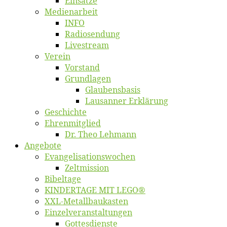
Ein­sät­ze
Me­di­en­ar­beit
INFO
Ra­dio­sen­dung
Live­stream
Ver­ein
Vor­stand
Grund­la­gen
Glaubens­ba­sis
Lausan­ner Erklärung
Ge­schich­te
Eh­ren­mit­glied
Dr. Theo Lehmann
An­ge­bo­te
Evangelisa­tions­wo­chen
Zelt­mis­si­on
Bi­bel­ta­ge
KINDERTAGE MIT LEGO®
XXL-Me­­tal­l­­bau­­kas­­ten
Einzelver­an­stal­tungen
Got­tes­diens­te