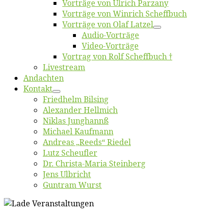
Vor­trä­ge von Ul­rich Parzany
Vor­trä­ge von Win­rich Scheffbuch
Vor­trä­ge von Olaf Latzel
Au­dio-Vor­trä­ge
Vi­deo-Vor­trä­ge
Vor­trag von Rolf Scheffbuch †
Live­stream
An­dach­ten
Kon­takt
Fried­helm Bilsing
Alex­an­der Hellmich
Ni­klas Junghannß
Mi­cha­el Kaufmann
An­dre­as „Reeds“ Riedel
Lutz Scheuf­ler
Dr. Chris­­ta-Ma­ria Steinberg
Jens Ulb­richt
Gun­tram Wurst