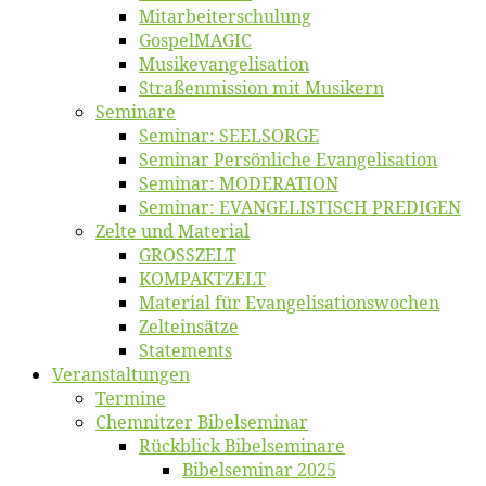
Mitarbeiter­schulung
Gos­pel­MA­GIC
Musikevan­ge­li­sa­tion
Straßenmis­sion mit Musikern
Se­mi­na­re
Se­mi­nar: SEELSORGE
Se­mi­nar Per­sön­li­che Evangelisation
Se­mi­nar: MODERATION
Se­mi­nar: EVANGELISTISCH PREDIGEN
Zel­te und Material
GROSSZELT
KOMPAKTZELT
Ma­te­ri­al für Evangelisationswochen
Zelt­ein­sät­ze
State­ments
Ver­an­stal­tun­gen
Ter­mi­ne
Chemnit­zer Bibelseminar
Rück­blick Bibelseminare
Bi­bel­se­mi­nar 2025