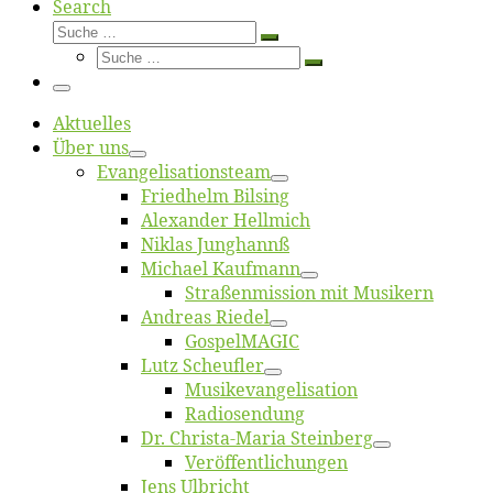
Search
Suche
Suche
Suche
…
Suche
…
Menü
Ak­tu­el­les
Über uns
Evangelisa­tions­team
Fried­helm Bilsing
Alex­an­der Hellmich
Ni­klas Junghannß
Mi­cha­el Kaufmann
Straßenmis­sion mit Musikern
An­dre­as Riedel
Gos­pel­MA­GIC
Lutz Scheuf­ler
Musikevan­ge­li­sa­tion
Ra­dio­sen­dung
Dr. Chris­­ta-Ma­ria Steinberg
Ver­öf­fent­li­chun­gen
Jens Ulb­richt