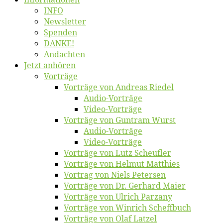
INFO
News­let­ter
Spen­den
DANKE!
An­dach­ten
Jetzt an­hö­ren
Vor­trä­ge
Vor­trä­ge von An­dre­as Riedel
Au­dio-Vor­trä­ge
Vi­deo-Vor­trä­ge
Vor­trä­ge von Gun­tram Wurst
Au­dio-Vor­trä­ge
Vi­deo-Vor­trä­ge
Vor­trä­ge von Lutz Scheufler
Vor­trä­ge von Hel­mut Matthies
Vor­trag von Niels Petersen
Vor­trä­ge von Dr. Ger­hard Maier
Vor­trä­ge von Ul­rich Parzany
Vor­trä­ge von Win­rich Scheffbuch
Vor­trä­ge von Olaf Latzel