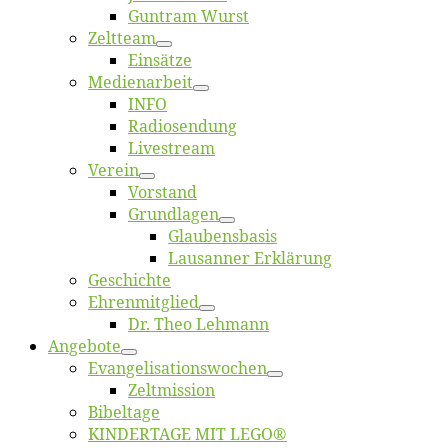
Gun­tram Wurst
Zelt­team
Ein­sät­ze
Me­di­en­ar­beit
INFO
Ra­dio­sen­dung
Live­stream
Ver­ein
Vor­stand
Grund­la­gen
Glaubens­ba­sis
Lausan­ner Erklärung
Ge­schich­te
Eh­ren­mit­glied
Dr. Theo Lehmann
An­ge­bo­te
Evangelisa­tions­wo­chen
Zelt­mis­si­on
Bi­bel­ta­ge
KINDERTAGE MIT LEGO®