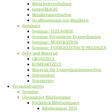
Mitarbeiter­schulung
Gos­pel­MA­GIC
Musikevan­ge­li­sa­tion
Straßenmis­sion mit Musikern
Se­mi­na­re
Se­mi­nar: SEELSORGE
Se­mi­nar Per­sön­li­che Evangelisation
Se­mi­nar: MODERATION
Se­mi­nar: EVANGELISTISCH PREDIGEN
Zel­te und Material
GROSSZELT
KOMPAKTZELT
Ma­te­ri­al für Evangelisationswochen
Zelt­ein­sät­ze
State­ments
Ver­an­stal­tun­gen
Ter­mi­ne
Chemnit­zer Bibelseminar
Rück­blick Bibelseminare
Bi­bel­se­mi­nar 2025