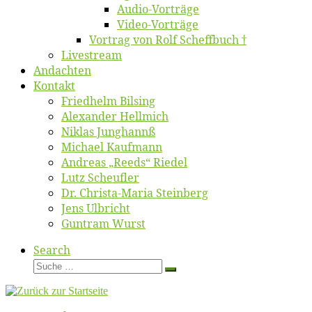
Au­dio-Vor­trä­ge
Vi­deo-Vor­trä­ge
Vor­trag von Rolf Scheffbuch †
Live­stream
An­dach­ten
Kon­takt
Fried­helm Bilsing
Alex­an­der Hellmich
Ni­klas Junghannß
Mi­cha­el Kaufmann
An­dre­as „Reeds“ Riedel
Lutz Scheuf­ler
Dr. Chris­­ta-Ma­ria Steinberg
Jens Ulb­richt
Gun­tram Wurst
Search
Suche
Suche
…