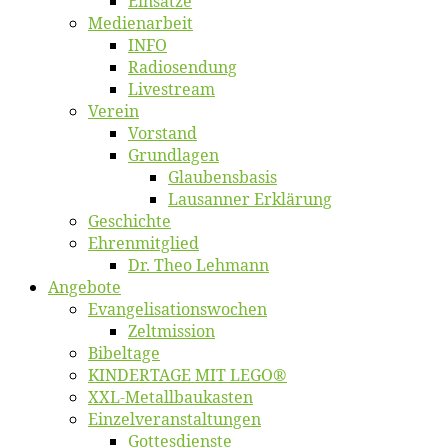
Ein­sät­ze
Me­di­en­ar­beit
INFO
Ra­dio­sen­dung
Live­stream
Ver­ein
Vor­stand
Grund­la­gen
Glaubens­ba­sis
Lausan­ner Erklärung
Ge­schich­te
Eh­ren­mit­glied
Dr. Theo Lehmann
An­ge­bo­te
Evangelisa­tions­wo­chen
Zelt­mis­si­on
Bi­bel­ta­ge
KINDERTAGE MIT LEGO®
XXL-Me­­tal­l­­bau­­kas­­ten
Einzelver­an­stal­tungen
Got­tes­diens­te