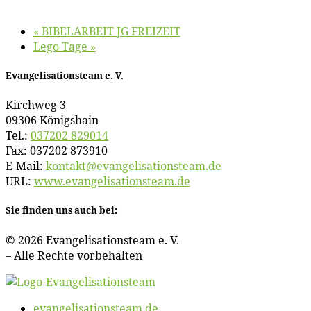
«
BIBELARBEIT JG FREIZEIT
Le­go Tage
»
Evan­ge­li­sa­ti­ons­team e. V.
Kirch­weg 3
09306 Königshain
Tel.:
037202 829014
Fax: 037202 873910
E‑Mail:
kontakt@​evangelisationsteam.​de
URL:
www​.evan​ge​li​sa​ti​ons​team​.de
Sie fin­den uns auch bei:
© 2026 Evan­ge­li­sa­ti­ons­team e. V.
– Al­le Rech­te vorbehalten
evangelisationsteam.de