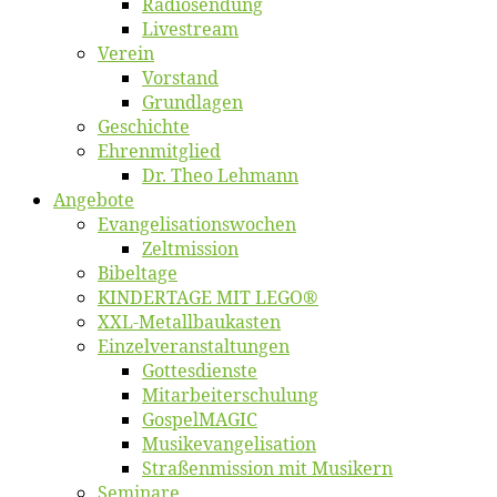
Ra­dio­sen­dung
Live­stream
Ver­ein
Vor­stand
Grund­la­gen
Ge­schich­te
Eh­ren­mit­glied
Dr. Theo Lehmann
An­ge­bo­te
Evangelisa­tions­wo­chen
Zelt­mis­si­on
Bi­bel­ta­ge
KINDERTAGE MIT LEGO®
XXL-Me­­tal­l­­bau­­kas­­ten
Einzelver­an­stal­tungen
Got­tes­diens­te
Mitarbeiter­schulung
Gos­pel­MA­GIC
Musikevan­ge­li­sa­tion
Straßenmis­sion mit Musikern
Se­mi­na­re