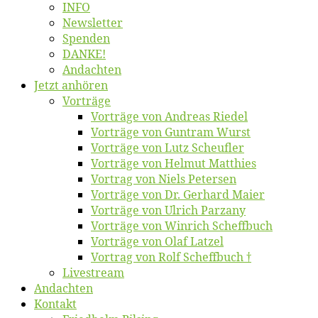
INFO
News­let­ter
Spen­den
DANKE!
An­dach­ten
Jetzt an­hö­ren
Vor­trä­ge
Vor­trä­ge von An­dre­as Riedel
Vor­trä­ge von Gun­tram Wurst
Vor­trä­ge von Lutz Scheufler
Vor­trä­ge von Hel­mut Matthies
Vor­trag von Niels Petersen
Vor­trä­ge von Dr. Ger­hard Maier
Vor­trä­ge von Ul­rich Parzany
Vor­trä­ge von Win­rich Scheffbuch
Vor­trä­ge von Olaf Latzel
Vor­trag von Rolf Scheffbuch †
Live­stream
An­dach­ten
Kon­takt