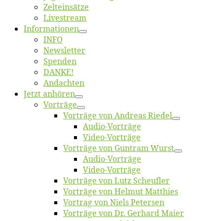
Zelt­ein­sät­ze
Live­stream
Informatio­nen
INFO
News­let­ter
Spen­den
DANKE!
An­dach­ten
Jetzt an­hö­ren
Vor­trä­ge
Vor­trä­ge von An­dre­as Riedel
Au­dio-Vor­trä­ge
Vi­deo-Vor­trä­ge
Vor­trä­ge von Gun­tram Wurst
Au­dio-Vor­trä­ge
Vi­deo-Vor­trä­ge
Vor­trä­ge von Lutz Scheufler
Vor­trä­ge von Hel­mut Matthies
Vor­trag von Niels Petersen
Vor­trä­ge von Dr. Ger­hard Maier