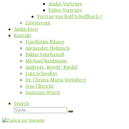
Au­dio-Vor­trä­ge
Vi­deo-Vor­trä­ge
Vor­trag von Rolf Scheffbuch †
Live­stream
An­dach­ten
Kon­takt
Fried­helm Bilsing
Alex­an­der Hellmich
Ni­klas Junghannß
Mi­cha­el Kaufmann
An­dre­as „Reeds“ Riedel
Lutz Scheuf­ler
Dr. Chris­­ta-Ma­ria Steinberg
Jens Ulb­richt
Gun­tram Wurst
Search
Suche
Suche
…