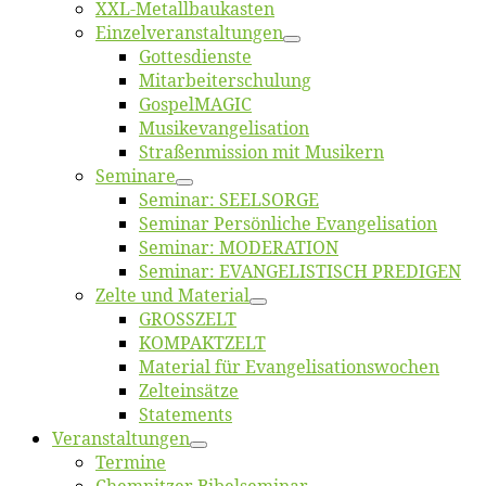
XXL-Me­­tal­l­­bau­­kas­­ten
Einzelver­an­stal­tungen
Got­tes­diens­te
Mitarbeiter­schulung
Gos­pel­MA­GIC
Musikevan­ge­li­sa­tion
Straßenmis­sion mit Musikern
Se­mi­na­re
Se­mi­nar: SEELSORGE
Se­mi­nar Per­sön­li­che Evangelisation
Se­mi­nar: MODERATION
Se­mi­nar: EVANGELISTISCH PREDIGEN
Zel­te und Material
GROSSZELT
KOMPAKTZELT
Ma­te­ri­al für Evangelisationswochen
Zelt­ein­sät­ze
State­ments
Ver­an­stal­tun­gen
Ter­mi­ne