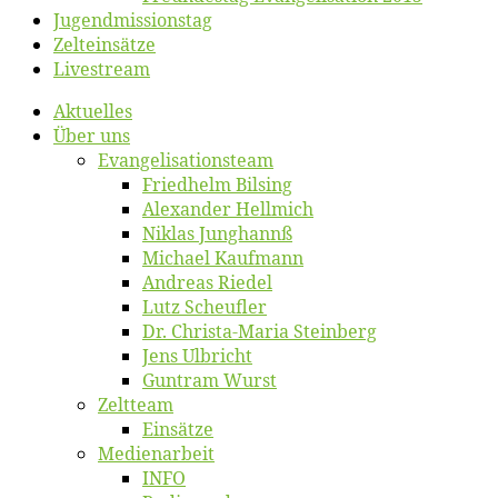
Jugend­mis­sions­tag
Zelt­ein­sät­ze
Live­stream
Ak­tu­el­les
Über uns
Evangelisa­tions­team
Fried­helm Bilsing
Alex­an­der Hellmich
Ni­klas Junghannß
Mi­cha­el Kaufmann
An­dre­as Riedel
Lutz Scheuf­ler
Dr. Chris­­ta-Ma­ria Steinberg
Jens Ulb­richt
Gun­tram Wurst
Zelt­team
Ein­sät­ze
Me­di­en­ar­beit
INFO