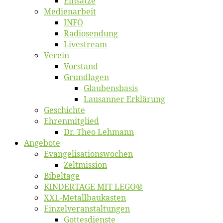
Ein­sät­ze
Me­di­en­ar­beit
INFO
Ra­dio­sen­dung
Live­stream
Ver­ein
Vor­stand
Grund­la­gen
Glaubens­ba­sis
Lausan­ner Erklärung
Ge­schich­te
Eh­ren­mit­glied
Dr. Theo Lehmann
An­ge­bo­te
Evangelisa­tions­wo­chen
Zelt­mis­si­on
Bi­bel­ta­ge
KINDERTAGE MIT LEGO®
XXL-Me­­tal­l­­bau­­kas­­ten
Einzelver­an­stal­tungen
Got­tes­diens­te