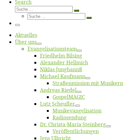
Search
Suche
Suche
Suche
…
Suche
…
Menü
Ak­tu­el­les
Über uns
Evangelisa­tions­team
Fried­helm Bilsing
Alex­an­der Hellmich
Ni­klas Junghannß
Mi­cha­el Kaufmann
Straßenmis­sion mit Musikern
An­dre­as Riedel
Gos­pel­MA­GIC
Lutz Scheuf­ler
Musikevan­ge­li­sa­tion
Ra­dio­sen­dung
Dr. Chris­­ta-Ma­ria Steinberg
Ver­öf­fent­li­chun­gen
Jens Ulb­richt