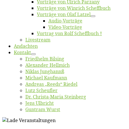
Vor­trä­ge von Ul­rich Parzany
Vor­trä­ge von Win­rich Scheffbuch
Vor­trä­ge von Olaf Latzel
Au­dio-Vor­trä­ge
Vi­deo-Vor­trä­ge
Vor­trag von Rolf Scheffbuch †
Live­stream
An­dach­ten
Kon­takt
Fried­helm Bilsing
Alex­an­der Hellmich
Ni­klas Junghannß
Mi­cha­el Kaufmann
An­dre­as „Reeds“ Riedel
Lutz Scheuf­ler
Dr. Chris­­ta-Ma­ria Steinberg
Jens Ulb­richt
Gun­tram Wurst