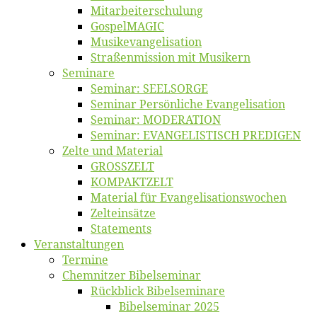
Mitarbeiter­schulung
Gos­pel­MA­GIC
Musikevan­ge­li­sa­tion
Straßenmis­sion mit Musikern
Se­mi­na­re
Se­mi­nar: SEELSORGE
Se­mi­nar Per­sön­li­che Evangelisation
Se­mi­nar: MODERATION
Se­mi­nar: EVANGELISTISCH PREDIGEN
Zel­te und Material
GROSSZELT
KOMPAKTZELT
Ma­te­ri­al für Evangelisationswochen
Zelt­ein­sät­ze
State­ments
Ver­an­stal­tun­gen
Ter­mi­ne
Chemnit­zer Bibelseminar
Rück­blick Bibelseminare
Bi­bel­se­mi­nar 2025