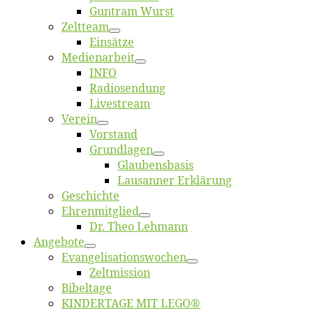
Gun­tram Wurst
Zelt­team
Ein­sät­ze
Me­di­en­ar­beit
INFO
Ra­dio­sen­dung
Live­stream
Ver­ein
Vor­stand
Grund­la­gen
Glaubens­ba­sis
Lausan­ner Erklärung
Ge­schich­te
Eh­ren­mit­glied
Dr. Theo Lehmann
An­ge­bo­te
Evangelisa­tions­wo­chen
Zelt­mis­si­on
Bi­bel­ta­ge
KINDERTAGE MIT LEGO®