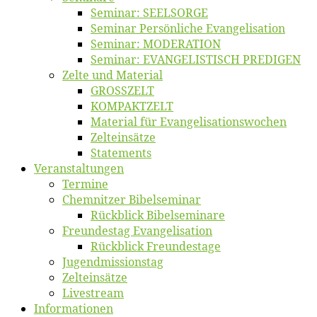
Se­mi­nar: SEELSORGE
Se­mi­nar Per­sön­li­che Evangelisation
Se­mi­nar: MODERATION
Se­mi­nar: EVANGELISTISCH PREDIGEN
Zel­te und Material
GROSSZELT
KOMPAKTZELT
Ma­te­ri­al für Evangelisationswochen
Zelt­ein­sät­ze
State­ments
Ver­an­stal­tun­gen
Ter­mi­ne
Chemnit­zer Bibelseminar
Rück­blick Bibelseminare
Freun­des­tag Evangelisation
Rück­blick Freundestage
Jugend­mis­sions­tag
Zelt­ein­sät­ze
Live­stream
Informatio­nen