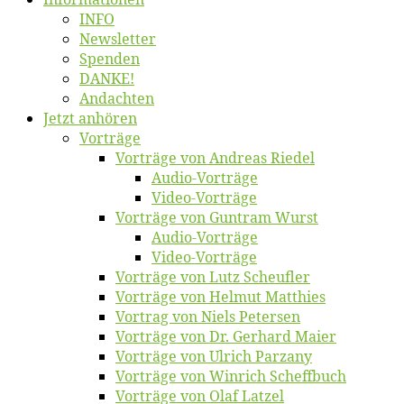
INFO
News­let­ter
Spen­den
DANKE!
An­dach­ten
Jetzt an­hö­ren
Vor­trä­ge
Vor­trä­ge von An­dre­as Riedel
Au­dio-Vor­trä­ge
Vi­deo-Vor­trä­ge
Vor­trä­ge von Gun­tram Wurst
Au­dio-Vor­trä­ge
Vi­deo-Vor­trä­ge
Vor­trä­ge von Lutz Scheufler
Vor­trä­ge von Hel­mut Matthies
Vor­trag von Niels Petersen
Vor­trä­ge von Dr. Ger­hard Maier
Vor­trä­ge von Ul­rich Parzany
Vor­trä­ge von Win­rich Scheffbuch
Vor­trä­ge von Olaf Latzel