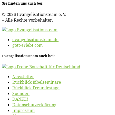
Sie fin­den uns auch bei:
© 2026 Evan­ge­li­sa­ti­ons­team e. V.
– Al­le Rech­te vorbehalten
evangelisationsteam.de
gott-erlebt.com
Evan­ge­li­sa­ti­ons­team auch bei:
News­let­ter
Rück­blick Bibelseminare
Rück­blick Freundestage
Spen­den
DANKE!
Daten­schutz­er­klä­rung
Im­pres­sum