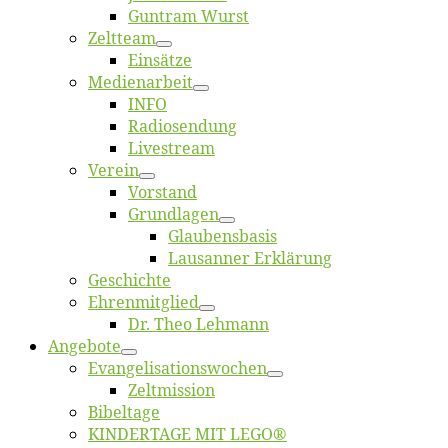
Gun­tram Wurst
Zelt­team
Ein­sät­ze
Me­di­en­ar­beit
INFO
Ra­dio­sen­dung
Live­stream
Ver­ein
Vor­stand
Grund­la­gen
Glaubens­ba­sis
Lausan­ner Erklärung
Ge­schich­te
Eh­ren­mit­glied
Dr. Theo Lehmann
An­ge­bo­te
Evangelisa­tions­wo­chen
Zelt­mis­si­on
Bi­bel­ta­ge
KINDERTAGE MIT LEGO®