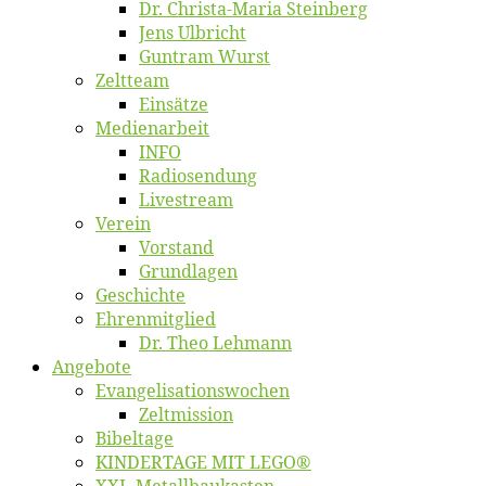
Dr. Chris­­ta-Ma­ria Steinberg
Jens Ulb­richt
Gun­tram Wurst
Zelt­team
Ein­sät­ze
Me­di­en­ar­beit
INFO
Ra­dio­sen­dung
Live­stream
Ver­ein
Vor­stand
Grund­la­gen
Ge­schich­te
Eh­ren­mit­glied
Dr. Theo Lehmann
An­ge­bo­te
Evangelisa­tions­wo­chen
Zelt­mis­si­on
Bi­bel­ta­ge
KINDERTAGE MIT LEGO®
XXL-Me­­tal­l­­bau­­kas­­ten