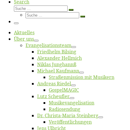
Search
Suche
Suche
Suche
…
Suche
…
Menü
Ak­tu­el­les
Über uns
Evangelisa­tions­team
Fried­helm Bilsing
Alex­an­der Hellmich
Ni­klas Junghannß
Mi­cha­el Kaufmann
Straßenmis­sion mit Musikern
An­dre­as Riedel
Gos­pel­MA­GIC
Lutz Scheuf­ler
Musikevan­ge­li­sa­tion
Ra­dio­sen­dung
Dr. Chris­­ta-Ma­ria Steinberg
Ver­öf­fent­li­chun­gen
Jens Ulb­richt