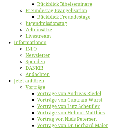
Rück­blick Bibelseminare
Freun­des­tag Evangelisation
Rück­blick Freundestage
Jugend­mis­sions­tag
Zelt­ein­sät­ze
Live­stream
Informatio­nen
INFO
News­let­ter
Spen­den
DANKE!
An­dach­ten
Jetzt an­hö­ren
Vor­trä­ge
Vor­trä­ge von An­dre­as Riedel
Vor­trä­ge von Gun­tram Wurst
Vor­trä­ge von Lutz Scheufler
Vor­trä­ge von Hel­mut Matthies
Vor­trag von Niels Petersen
Vor­trä­ge von Dr. Ger­hard Maier