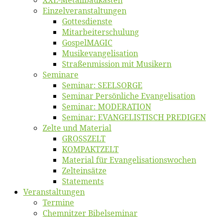
Einzelver­an­stal­tungen
Got­tes­diens­te
Mitarbeiter­schulung
Gos­pel­MA­GIC
Musikevan­ge­li­sa­tion
Straßenmis­sion mit Musikern
Se­mi­na­re
Se­mi­nar: SEELSORGE
Se­mi­nar Per­sön­li­che Evangelisation
Se­mi­nar: MODERATION
Se­mi­nar: EVANGELISTISCH PREDIGEN
Zel­te und Material
GROSSZELT
KOMPAKTZELT
Ma­te­ri­al für Evangelisationswochen
Zelt­ein­sät­ze
State­ments
Ver­an­stal­tun­gen
Ter­mi­ne
Chemnit­zer Bibelseminar