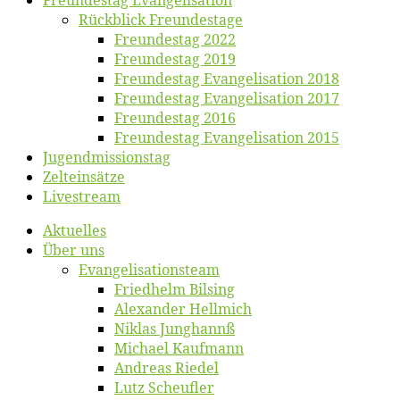
Rück­blick Freundestage
Freun­des­tag 2022
Freun­des­tag 2019
Freun­des­tag Evan­ge­li­sa­ti­on 2018
Freun­des­tag Evan­ge­li­sa­ti­on 2017
Freun­des­tag 2016
Freun­des­tag Evan­ge­li­sa­ti­on 2015
Jugend­mis­sions­tag
Zelt­ein­sät­ze
Live­stream
Ak­tu­el­les
Über uns
Evangelisa­tions­team
Fried­helm Bilsing
Alex­an­der Hellmich
Ni­klas Junghannß
Mi­cha­el Kaufmann
An­dre­as Riedel
Lutz Scheuf­ler