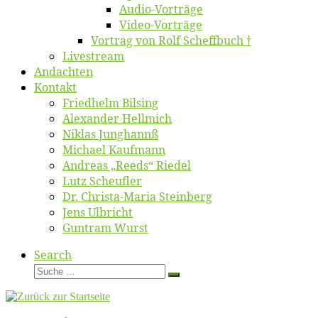
Au­dio-Vor­trä­ge
Vi­deo-Vor­trä­ge
Vor­trag von Rolf Scheffbuch †
Live­stream
An­dach­ten
Kon­takt
Fried­helm Bilsing
Alex­an­der Hellmich
Ni­klas Junghannß
Mi­cha­el Kaufmann
An­dre­as „Reeds“ Riedel
Lutz Scheuf­ler
Dr. Chris­­ta-Ma­ria Steinberg
Jens Ulb­richt
Gun­tram Wurst
Search
Suche
Suche
…