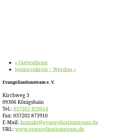
«
Got­tes­dienst
Se­nio­ren­kreis | Werdau
»
Evan­ge­li­sa­ti­ons­team e. V.
Kirch­weg 3
09306 Königshain
Tel.:
037202 829014
Fax: 037202 873910
E‑Mail:
kontakt@​evangelisationsteam.​de
URL:
www​.evan​ge​li​sa​ti​ons​team​.de