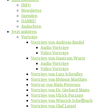
INFO
News­let­ter
Spen­den
DANKE!
An­dach­ten
Jetzt an­hö­ren
Vor­trä­ge
Vor­trä­ge von An­dre­as Riedel
Au­dio-Vor­trä­ge
Vi­deo-Vor­trä­ge
Vor­trä­ge von Gun­tram Wurst
Au­dio-Vor­trä­ge
Vi­deo-Vor­trä­ge
Vor­trä­ge von Lutz Scheufler
Vor­trä­ge von Hel­mut Matthies
Vor­trag von Niels Petersen
Vor­trä­ge von Dr. Ger­hard Maier
Vor­trä­ge von Ul­rich Parzany
Vor­trä­ge von Win­rich Scheffbuch
Vor­trä­ge von Olaf Latzel