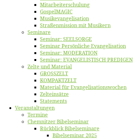
Mitarbeiter­schulung
Gos­pel­MA­GIC
Musikevan­ge­li­sa­tion
Straßenmis­sion mit Musikern
Se­mi­na­re
Se­mi­nar: SEELSORGE
Se­mi­nar Per­sön­li­che Evangelisation
Se­mi­nar: MODERATION
Se­mi­nar: EVANGELISTISCH PREDIGEN
Zel­te und Material
GROSSZELT
KOMPAKTZELT
Ma­te­ri­al für Evangelisationswochen
Zelt­ein­sät­ze
State­ments
Ver­an­stal­tun­gen
Ter­mi­ne
Chemnit­zer Bibelseminar
Rück­blick Bibelseminare
Bi­bel­se­mi­nar 2025