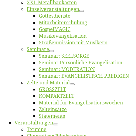
XXL-Me­­tal­l­­bau­­kas­­ten
Einzelver­an­stal­tungen
Got­tes­diens­te
Mitarbeiter­schulung
Gos­pel­MA­GIC
Musikevan­ge­li­sa­tion
Straßenmis­sion mit Musikern
Se­mi­na­re
Se­mi­nar: SEELSORGE
Se­mi­nar Per­sön­li­che Evangelisation
Se­mi­nar: MODERATION
Se­mi­nar: EVANGELISTISCH PREDIGEN
Zel­te und Material
GROSSZELT
KOMPAKTZELT
Ma­te­ri­al für Evangelisationswochen
Zelt­ein­sät­ze
State­ments
Ver­an­stal­tun­gen
Ter­mi­ne