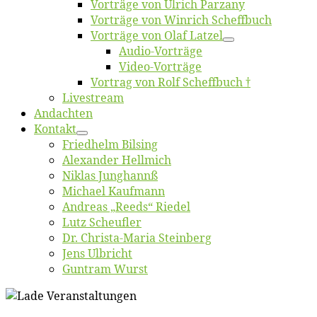
Vor­trä­ge von Ul­rich Parzany
Vor­trä­ge von Win­rich Scheffbuch
Vor­trä­ge von Olaf Latzel
Au­dio-Vor­trä­ge
Vi­deo-Vor­trä­ge
Vor­trag von Rolf Scheffbuch †
Live­stream
An­dach­ten
Kon­takt
Fried­helm Bilsing
Alex­an­der Hellmich
Ni­klas Junghannß
Mi­cha­el Kaufmann
An­dre­as „Reeds“ Riedel
Lutz Scheuf­ler
Dr. Chris­­ta-Ma­ria Steinberg
Jens Ulb­richt
Gun­tram Wurst