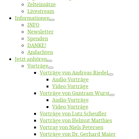
Zelt­ein­sät­ze
Live­stream
Informatio­nen
INFO
News­let­ter
Spen­den
DANKE!
An­dach­ten
Jetzt an­hö­ren
Vor­trä­ge
Vor­trä­ge von An­dre­as Riedel
Au­dio-Vor­trä­ge
Vi­deo-Vor­trä­ge
Vor­trä­ge von Gun­tram Wurst
Au­dio-Vor­trä­ge
Vi­deo-Vor­trä­ge
Vor­trä­ge von Lutz Scheufler
Vor­trä­ge von Hel­mut Matthies
Vor­trag von Niels Petersen
Vor­trä­ge von Dr. Ger­hard Maier