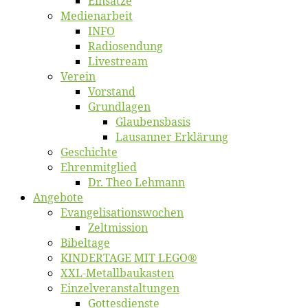
Ein­sät­ze
Me­di­en­ar­beit
INFO
Ra­dio­sen­dung
Live­stream
Ver­ein
Vor­stand
Grund­la­gen
Glaubens­ba­sis
Lausan­ner Erklärung
Ge­schich­te
Eh­ren­mit­glied
Dr. Theo Lehmann
An­ge­bo­te
Evangelisa­tions­wo­chen
Zelt­mis­si­on
Bi­bel­ta­ge
KINDERTAGE MIT LEGO®
XXL-Me­­tal­l­­bau­­kas­­ten
Einzelver­an­stal­tungen
Got­tes­diens­te