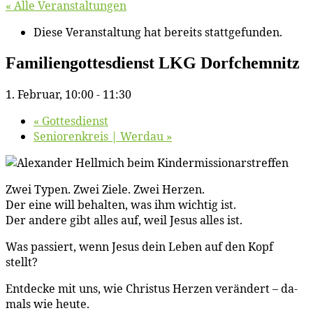
« Alle Veranstaltungen
Diese Veranstaltung hat bereits stattgefunden.
Fa­mi­li­en­got­tes­dienst LKG Dorfchemnitz
1. Februar, 10:00
-
11:30
«
Got­tes­dienst
Se­nio­ren­kreis | Werdau
»
Zwei Ty­pen. Zwei Zie­le. Zwei Herzen.
Der ei­ne will be­hal­ten, was ihm wich­tig ist.
Der an­de­re gibt al­les auf, weil Je­sus al­les ist.
Was pas­siert, wenn Je­sus dein Le­ben auf den Kopf
stellt?
Ent­de­cke mit uns, wie Chris­tus Her­zen ver­än­dert – da­
mals wie heute.