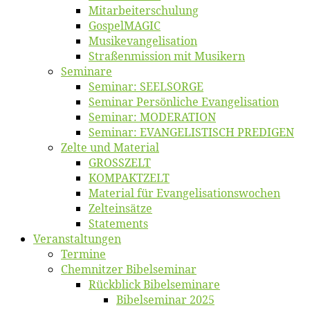
Mitarbeiter­schulung
Gos­pel­MA­GIC
Musikevan­ge­li­sa­tion
Straßenmis­sion mit Musikern
Se­mi­na­re
Se­mi­nar: SEELSORGE
Se­mi­nar Per­sön­li­che Evangelisation
Se­mi­nar: MODERATION
Se­mi­nar: EVANGELISTISCH PREDIGEN
Zel­te und Material
GROSSZELT
KOMPAKTZELT
Ma­te­ri­al für Evangelisationswochen
Zelt­ein­sät­ze
State­ments
Ver­an­stal­tun­gen
Ter­mi­ne
Chemnit­zer Bibelseminar
Rück­blick Bibelseminare
Bi­bel­se­mi­nar 2025