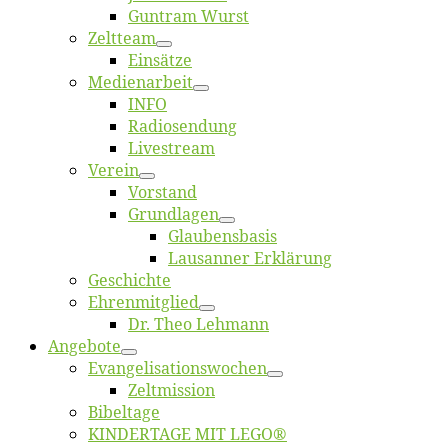
Gun­tram Wurst
Zelt­team
Ein­sät­ze
Me­di­en­ar­beit
INFO
Ra­dio­sen­dung
Live­stream
Ver­ein
Vor­stand
Grund­la­gen
Glaubens­ba­sis
Lausan­ner Erklärung
Ge­schich­te
Eh­ren­mit­glied
Dr. Theo Lehmann
An­ge­bo­te
Evangelisa­tions­wo­chen
Zelt­mis­si­on
Bi­bel­ta­ge
KINDERTAGE MIT LEGO®