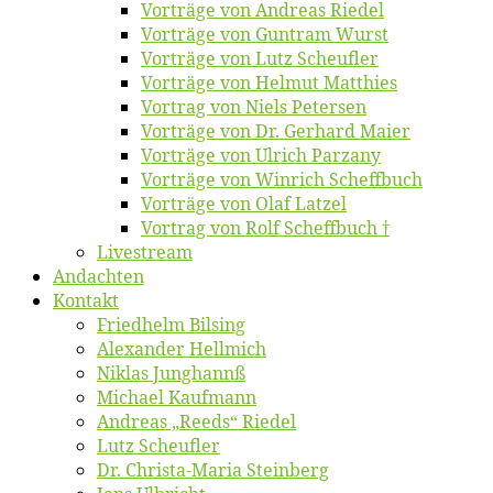
Vor­trä­ge von An­dre­as Riedel
Vor­trä­ge von Gun­tram Wurst
Vor­trä­ge von Lutz Scheufler
Vor­trä­ge von Hel­mut Matthies
Vor­trag von Niels Petersen
Vor­trä­ge von Dr. Ger­hard Maier
Vor­trä­ge von Ul­rich Parzany
Vor­trä­ge von Win­rich Scheffbuch
Vor­trä­ge von Olaf Latzel
Vor­trag von Rolf Scheffbuch †
Live­stream
An­dach­ten
Kon­takt
Fried­helm Bilsing
Alex­an­der Hellmich
Ni­klas Junghannß
Mi­cha­el Kaufmann
An­dre­as „Reeds“ Riedel
Lutz Scheuf­ler
Dr. Chris­­ta-Ma­ria Steinberg