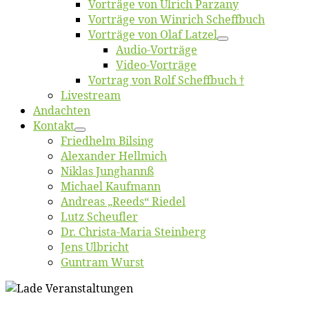
Vor­trä­ge von Ul­rich Parzany
Vor­trä­ge von Win­rich Scheffbuch
Vor­trä­ge von Olaf Latzel
Au­dio-Vor­trä­ge
Vi­deo-Vor­trä­ge
Vor­trag von Rolf Scheffbuch †
Live­stream
An­dach­ten
Kon­takt
Fried­helm Bilsing
Alex­an­der Hellmich
Ni­klas Junghannß
Mi­cha­el Kaufmann
An­dre­as „Reeds“ Riedel
Lutz Scheuf­ler
Dr. Chris­­ta-Ma­ria Steinberg
Jens Ulb­richt
Gun­tram Wurst