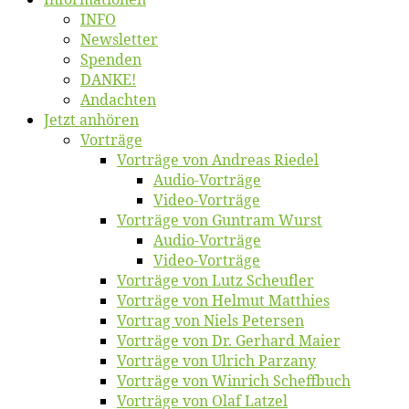
INFO
News­let­ter
Spen­den
DANKE!
An­dach­ten
Jetzt an­hö­ren
Vor­trä­ge
Vor­trä­ge von An­dre­as Riedel
Au­dio-Vor­trä­ge
Vi­deo-Vor­trä­ge
Vor­trä­ge von Gun­tram Wurst
Au­dio-Vor­trä­ge
Vi­deo-Vor­trä­ge
Vor­trä­ge von Lutz Scheufler
Vor­trä­ge von Hel­mut Matthies
Vor­trag von Niels Petersen
Vor­trä­ge von Dr. Ger­hard Maier
Vor­trä­ge von Ul­rich Parzany
Vor­trä­ge von Win­rich Scheffbuch
Vor­trä­ge von Olaf Latzel