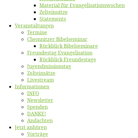
Ma­te­ri­al für Evangelisationswochen
Zelt­ein­sät­ze
State­ments
Ver­an­stal­tun­gen
Ter­mi­ne
Chemnit­zer Bibelseminar
Rück­blick Bibelseminare
Freun­des­tag Evangelisation
Rück­blick Freundestage
Jugend­mis­sions­tag
Zelt­ein­sät­ze
Live­stream
Informatio­nen
INFO
News­let­ter
Spen­den
DANKE!
An­dach­ten
Jetzt an­hö­ren
Vor­trä­ge