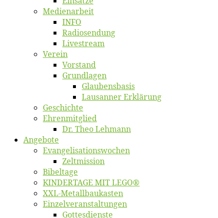
Ein­sät­ze
Me­di­en­ar­beit
INFO
Ra­dio­sen­dung
Live­stream
Ver­ein
Vor­stand
Grund­la­gen
Glaubens­ba­sis
Lausan­ner Erklärung
Ge­schich­te
Eh­ren­mit­glied
Dr. Theo Lehmann
An­ge­bo­te
Evangelisa­tions­wo­chen
Zelt­mis­si­on
Bi­bel­ta­ge
KINDERTAGE MIT LEGO®
XXL-Me­­tal­l­­bau­­kas­­ten
Einzelver­an­stal­tungen
Got­tes­diens­te