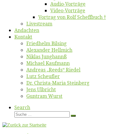
Au­dio-Vor­trä­ge
Vi­deo-Vor­trä­ge
Vor­trag von Rolf Scheffbuch †
Live­stream
An­dach­ten
Kon­takt
Fried­helm Bilsing
Alex­an­der Hellmich
Ni­klas Junghannß
Mi­cha­el Kaufmann
An­dre­as „Reeds“ Riedel
Lutz Scheuf­ler
Dr. Chris­­ta-Ma­ria Steinberg
Jens Ulb­richt
Gun­tram Wurst
Search
Suche
Suche
…