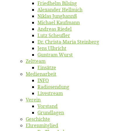
Fried­helm Bilsing
Alex­an­der Hellmich
Ni­klas Junghannß
Mi­cha­el Kaufmann
An­dre­as Riedel
Lutz Scheuf­ler
Dr. Chris­­ta-Ma­ria Steinberg
Jens Ulb­richt
Gun­tram Wurst
Zelt­team
Ein­sät­ze
Me­di­en­ar­beit
INFO
Ra­dio­sen­dung
Live­stream
Ver­ein
Vor­stand
Grund­la­gen
Ge­schich­te
Eh­ren­mit­glied