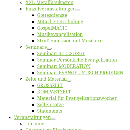
XXL-Me­­tal­l­­bau­­kas­­ten
Einzelver­an­stal­tungen
Got­tes­diens­te
Mitarbeiter­schulung
Gos­pel­MA­GIC
Musikevan­ge­li­sa­tion
Straßenmis­sion mit Musikern
Se­mi­na­re
Se­mi­nar: SEELSORGE
Se­mi­nar Per­sön­li­che Evangelisation
Se­mi­nar: MODERATION
Se­mi­nar: EVANGELISTISCH PREDIGEN
Zel­te und Material
GROSSZELT
KOMPAKTZELT
Ma­te­ri­al für Evangelisationswochen
Zelt­ein­sät­ze
State­ments
Ver­an­stal­tun­gen
Ter­mi­ne