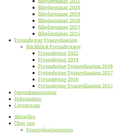
Bi­bel­se­mi­nar 2021
Bi­bel­se­mi­nar 2020
Bi­bel­se­mi­nar 2019
Bi­bel­se­mi­nar 2018
Bibelsemi­nar 2017
Bibelsemi­nar 2015
Freun­des­tag Evangelisation
Rück­blick Freundestage
Freun­des­tag 2022
Freun­des­tag 2019
Freun­des­tag Evan­ge­li­sa­ti­on 2018
Freun­des­tag Evan­ge­li­sa­ti­on 2017
Freun­des­tag 2016
Freun­des­tag Evan­ge­li­sa­ti­on 2015
Jugend­mis­sions­tag
Zelt­ein­sät­ze
Live­stream
Ak­tu­el­les
Über uns
Evangelisa­tions­team