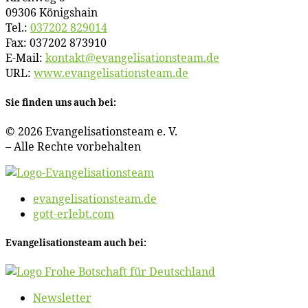
09306 Königshain
Tel.:
037202 829014
Fax: 037202 873910
E‑Mail:
kontakt@​evangelisationsteam.​de
URL:
www​.evan​ge​li​sa​ti​ons​team​.de
Sie fin­den uns auch bei:
© 2026 Evan­ge­li­sa­ti­ons­team e. V.
– Al­le Rech­te vorbehalten
evangelisationsteam.de
gott-erlebt.com
Evan­ge­li­sa­ti­ons­team auch bei:
News­let­ter