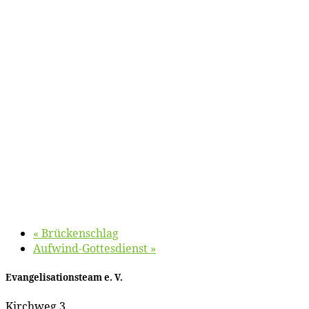
«
Brü­cken­schlag
Auf­wind-Got­tes­dienst
»
Evan­ge­li­sa­ti­ons­team e. V.
Kirch­weg 3