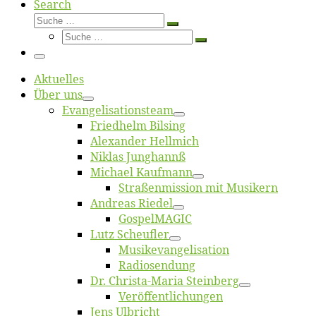
Search
Suche
Suche
Suche
…
Suche
…
Menü
Ak­tu­el­les
Über uns
Evangelisa­tions­team
Fried­helm Bilsing
Alex­an­der Hellmich
Ni­klas Junghannß
Mi­cha­el Kaufmann
Straßenmis­sion mit Musikern
An­dre­as Riedel
Gos­pel­MA­GIC
Lutz Scheuf­ler
Musikevan­ge­li­sa­tion
Ra­dio­sen­dung
Dr. Chris­­ta-Ma­ria Steinberg
Ver­öf­fent­li­chun­gen
Jens Ulb­richt