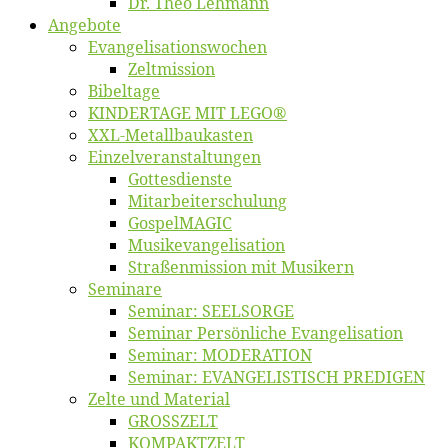
Dr. Theo Lehmann
An­ge­bo­te
Evangelisa­tions­wo­chen
Zelt­mis­si­on
Bi­bel­ta­ge
KINDERTAGE MIT LEGO®
XXL-Me­­tal­l­­bau­­kas­­ten
Einzelver­an­stal­tungen
Got­tes­diens­te
Mitarbeiter­schulung
Gos­pel­MA­GIC
Musikevan­ge­li­sa­tion
Straßenmis­sion mit Musikern
Se­mi­na­re
Se­mi­nar: SEELSORGE
Se­mi­nar Per­sön­li­che Evangelisation
Se­mi­nar: MODERATION
Se­mi­nar: EVANGELISTISCH PREDIGEN
Zel­te und Material
GROSSZELT
KOMPAKTZELT