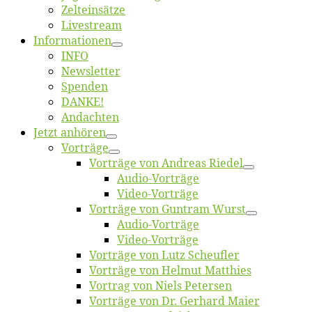
Zelt­ein­sät­ze
Live­stream
Informatio­nen
INFO
News­let­ter
Spen­den
DANKE!
An­dach­ten
Jetzt an­hö­ren
Vor­trä­ge
Vor­trä­ge von An­dre­as Riedel
Au­dio-Vor­trä­ge
Vi­deo-Vor­trä­ge
Vor­trä­ge von Gun­tram Wurst
Au­dio-Vor­trä­ge
Vi­deo-Vor­trä­ge
Vor­trä­ge von Lutz Scheufler
Vor­trä­ge von Hel­mut Matthies
Vor­trag von Niels Petersen
Vor­trä­ge von Dr. Ger­hard Maier