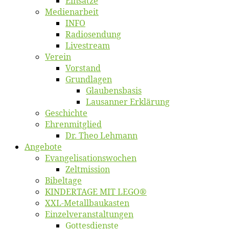
Ein­sät­ze
Me­di­en­ar­beit
INFO
Ra­dio­sen­dung
Live­stream
Ver­ein
Vor­stand
Grund­la­gen
Glaubens­ba­sis
Lausan­ner Erklärung
Ge­schich­te
Eh­ren­mit­glied
Dr. Theo Lehmann
An­ge­bo­te
Evangelisa­tions­wo­chen
Zelt­mis­si­on
Bi­bel­ta­ge
KINDERTAGE MIT LEGO®
XXL-Me­­tal­l­­bau­­kas­­ten
Einzelver­an­stal­tungen
Got­tes­diens­te