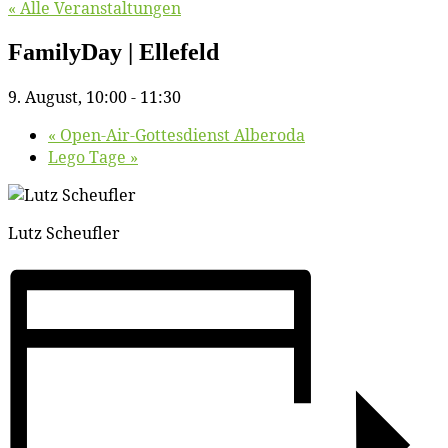
« Alle Veranstaltungen
Fa­mi­ly­Day | Ellefeld
9. August, 10:00
-
11:30
«
Open-Air-Got­tes­dienst Alberoda
Le­go Tage
»
Lutz Scheuf­ler