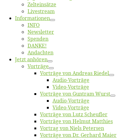
Zelt­ein­sät­ze
Live­stream
Informatio­nen
INFO
News­let­ter
Spen­den
DANKE!
An­dach­ten
Jetzt an­hö­ren
Vor­trä­ge
Vor­trä­ge von An­dre­as Riedel
Au­dio-Vor­trä­ge
Vi­deo-Vor­trä­ge
Vor­trä­ge von Gun­tram Wurst
Au­dio-Vor­trä­ge
Vi­deo-Vor­trä­ge
Vor­trä­ge von Lutz Scheufler
Vor­trä­ge von Hel­mut Matthies
Vor­trag von Niels Petersen
Vor­trä­ge von Dr. Ger­hard Maier