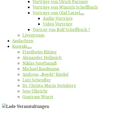
Vor­trä­ge von Ul­rich Parzany
Vor­trä­ge von Win­rich Scheffbuch
Vor­trä­ge von Olaf Latzel
Au­dio-Vor­trä­ge
Vi­deo-Vor­trä­ge
Vor­trag von Rolf Scheffbuch †
Live­stream
An­dach­ten
Kon­takt
Fried­helm Bilsing
Alex­an­der Hellmich
Ni­klas Junghannß
Mi­cha­el Kaufmann
An­dre­as „Reeds“ Riedel
Lutz Scheuf­ler
Dr. Chris­­ta-Ma­ria Steinberg
Jens Ulb­richt
Gun­tram Wurst