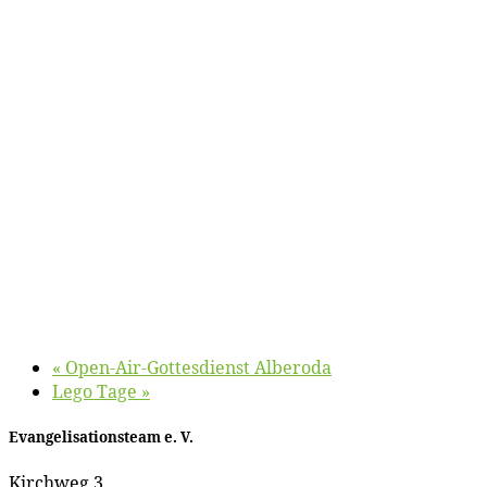
«
Open-Air-Got­tes­dienst Alberoda
Le­go Tage
»
Evan­ge­li­sa­ti­ons­team e. V.
Kirch­weg 3