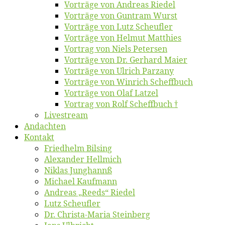
Vor­trä­ge von An­dre­as Riedel
Vor­trä­ge von Gun­tram Wurst
Vor­trä­ge von Lutz Scheufler
Vor­trä­ge von Hel­mut Matthies
Vor­trag von Niels Petersen
Vor­trä­ge von Dr. Ger­hard Maier
Vor­trä­ge von Ul­rich Parzany
Vor­trä­ge von Win­rich Scheffbuch
Vor­trä­ge von Olaf Latzel
Vor­trag von Rolf Scheffbuch †
Live­stream
An­dach­ten
Kon­takt
Fried­helm Bilsing
Alex­an­der Hellmich
Ni­klas Junghannß
Mi­cha­el Kaufmann
An­dre­as „Reeds“ Riedel
Lutz Scheuf­ler
Dr. Chris­­ta-Ma­ria Steinberg