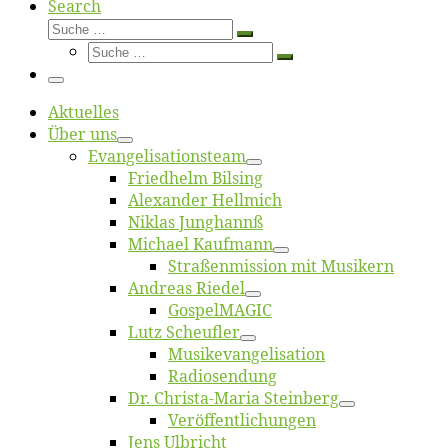
Search
Suche
Suche
Suche
…
Suche
…
Menü
Ak­tu­el­les
Über uns
Evangelisa­tions­team
Fried­helm Bilsing
Alex­an­der Hellmich
Ni­klas Junghannß
Mi­cha­el Kaufmann
Straßenmis­sion mit Musikern
An­dre­as Riedel
Gos­pel­MA­GIC
Lutz Scheuf­ler
Musikevan­ge­li­sa­tion
Ra­dio­sen­dung
Dr. Chris­­ta-Ma­ria Steinberg
Ver­öf­fent­li­chun­gen
Jens Ulb­richt