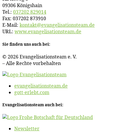
09306 Königshain
Tel.:
037202 829014
Fax: 037202 873910
E‑Mail:
kontakt@​evangelisationsteam.​de
URL:
www​.evan​ge​li​sa​ti​ons​team​.de
Sie fin­den uns auch bei:
© 2026 Evan­ge­li­sa­ti­ons­team e. V.
– Al­le Rech­te vorbehalten
evangelisationsteam.de
gott-erlebt.com
Evan­ge­li­sa­ti­ons­team auch bei:
News­let­ter