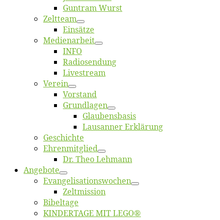
Gun­tram Wurst
Zelt­team
Ein­sät­ze
Me­di­en­ar­beit
INFO
Ra­dio­sen­dung
Live­stream
Ver­ein
Vor­stand
Grund­la­gen
Glaubens­ba­sis
Lausan­ner Erklärung
Ge­schich­te
Eh­ren­mit­glied
Dr. Theo Lehmann
An­ge­bo­te
Evangelisa­tions­wo­chen
Zelt­mis­si­on
Bi­bel­ta­ge
KINDERTAGE MIT LEGO®