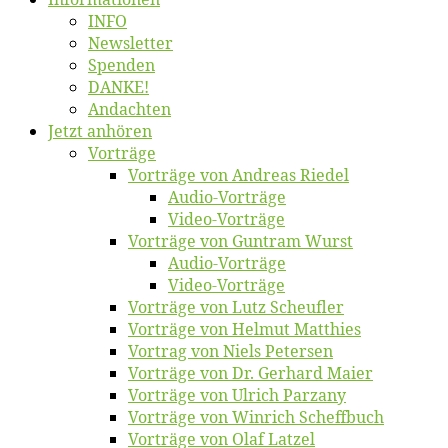
INFO
News­let­ter
Spen­den
DANKE!
An­dach­ten
Jetzt an­hö­ren
Vor­trä­ge
Vor­trä­ge von An­dre­as Riedel
Au­dio-Vor­trä­ge
Vi­deo-Vor­trä­ge
Vor­trä­ge von Gun­tram Wurst
Au­dio-Vor­trä­ge
Vi­deo-Vor­trä­ge
Vor­trä­ge von Lutz Scheufler
Vor­trä­ge von Hel­mut Matthies
Vor­trag von Niels Petersen
Vor­trä­ge von Dr. Ger­hard Maier
Vor­trä­ge von Ul­rich Parzany
Vor­trä­ge von Win­rich Scheffbuch
Vor­trä­ge von Olaf Latzel