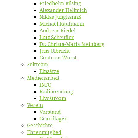
Fried­helm Bilsing
Alex­an­der Hellmich
Ni­klas Junghannß
Mi­cha­el Kaufmann
An­dre­as Riedel
Lutz Scheuf­ler
Dr. Chris­­ta-Ma­ria Steinberg
Jens Ulb­richt
Gun­tram Wurst
Zelt­team
Ein­sät­ze
Me­di­en­ar­beit
INFO
Ra­dio­sen­dung
Live­stream
Ver­ein
Vor­stand
Grund­la­gen
Ge­schich­te
Eh­ren­mit­glied