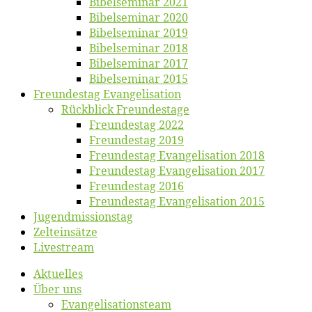
Bi­bel­se­mi­nar 2021
Bi­bel­se­mi­nar 2020
Bi­bel­se­mi­nar 2019
Bi­bel­se­mi­nar 2018
Bibelsemi­nar 2017
Bibelsemi­nar 2015
Freun­des­tag Evangelisation
Rück­blick Freundestage
Freun­des­tag 2022
Freun­des­tag 2019
Freun­des­tag Evan­ge­li­sa­ti­on 2018
Freun­des­tag Evan­ge­li­sa­ti­on 2017
Freun­des­tag 2016
Freun­des­tag Evan­ge­li­sa­ti­on 2015
Jugend­mis­sions­tag
Zelt­ein­sät­ze
Live­stream
Ak­tu­el­les
Über uns
Evangelisa­tions­team