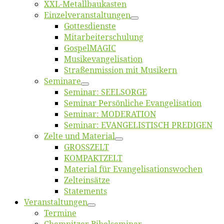
XXL-Me­­tal­l­­bau­­kas­­ten
Einzelver­an­stal­tungen
Got­tes­diens­te
Mitarbeiter­schulung
Gos­pel­MA­GIC
Musikevan­ge­li­sa­tion
Straßenmis­sion mit Musikern
Se­mi­na­re
Se­mi­nar: SEELSORGE
Se­mi­nar Per­sön­li­che Evangelisation
Se­mi­nar: MODERATION
Se­mi­nar: EVANGELISTISCH PREDIGEN
Zel­te und Material
GROSSZELT
KOMPAKTZELT
Ma­te­ri­al für Evangelisationswochen
Zelt­ein­sät­ze
State­ments
Ver­an­stal­tun­gen
Ter­mi­ne