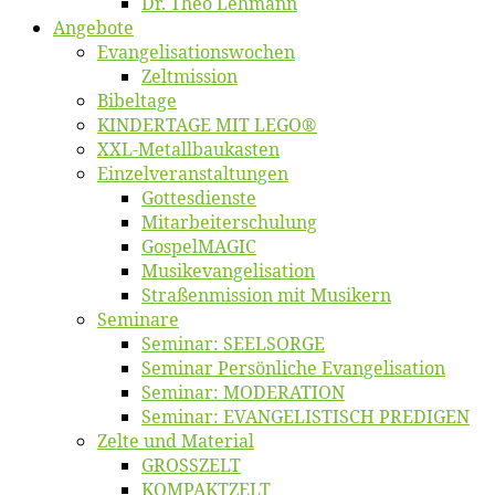
Dr. Theo Lehmann
An­ge­bo­te
Evangelisa­tions­wo­chen
Zelt­mis­si­on
Bi­bel­ta­ge
KINDERTAGE MIT LEGO®
XXL-Me­­tal­l­­bau­­kas­­ten
Einzelver­an­stal­tungen
Got­tes­diens­te
Mitarbeiter­schulung
Gos­pel­MA­GIC
Musikevan­ge­li­sa­tion
Straßenmis­sion mit Musikern
Se­mi­na­re
Se­mi­nar: SEELSORGE
Se­mi­nar Per­sön­li­che Evangelisation
Se­mi­nar: MODERATION
Se­mi­nar: EVANGELISTISCH PREDIGEN
Zel­te und Material
GROSSZELT
KOMPAKTZELT