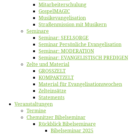
Mitarbeiter­schulung
Gos­pel­MA­GIC
Musikevan­ge­li­sa­tion
Straßenmis­sion mit Musikern
Se­mi­na­re
Se­mi­nar: SEELSORGE
Se­mi­nar Per­sön­li­che Evangelisation
Se­mi­nar: MODERATION
Se­mi­nar: EVANGELISTISCH PREDIGEN
Zel­te und Material
GROSSZELT
KOMPAKTZELT
Ma­te­ri­al für Evangelisationswochen
Zelt­ein­sät­ze
State­ments
Ver­an­stal­tun­gen
Ter­mi­ne
Chemnit­zer Bibelseminar
Rück­blick Bibelseminare
Bi­bel­se­mi­nar 2025