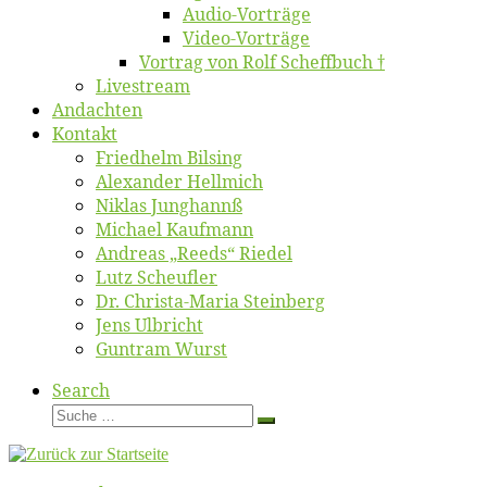
Au­dio-Vor­trä­ge
Vi­deo-Vor­trä­ge
Vor­trag von Rolf Scheffbuch †
Live­stream
An­dach­ten
Kon­takt
Fried­helm Bilsing
Alex­an­der Hellmich
Ni­klas Junghannß
Mi­cha­el Kaufmann
An­dre­as „Reeds“ Riedel
Lutz Scheuf­ler
Dr. Chris­­ta-Ma­ria Steinberg
Jens Ulb­richt
Gun­tram Wurst
Search
Suche
Suche
…