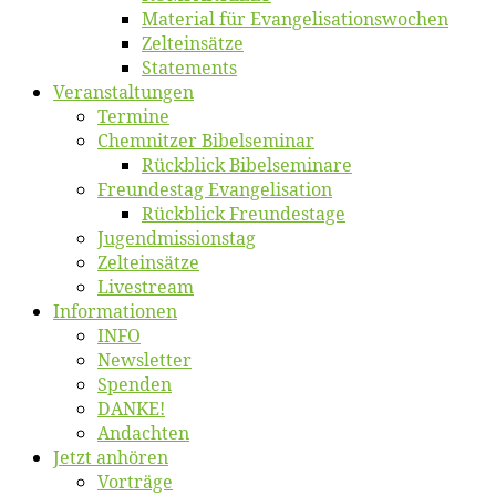
Ma­te­ri­al für Evangelisationswochen
Zelt­ein­sät­ze
State­ments
Ver­an­stal­tun­gen
Ter­mi­ne
Chemnit­zer Bibelseminar
Rück­blick Bibelseminare
Freun­des­tag Evangelisation
Rück­blick Freundestage
Jugend­mis­sions­tag
Zelt­ein­sät­ze
Live­stream
Informatio­nen
INFO
News­let­ter
Spen­den
DANKE!
An­dach­ten
Jetzt an­hö­ren
Vor­trä­ge