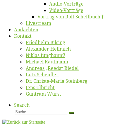
Au­dio-Vor­trä­ge
Vi­deo-Vor­trä­ge
Vor­trag von Rolf Scheffbuch †
Live­stream
An­dach­ten
Kon­takt
Fried­helm Bilsing
Alex­an­der Hellmich
Ni­klas Junghannß
Mi­cha­el Kaufmann
An­dre­as „Reeds“ Riedel
Lutz Scheuf­ler
Dr. Chris­­ta-Ma­ria Steinberg
Jens Ulb­richt
Gun­tram Wurst
Search
Suche
Suche
…