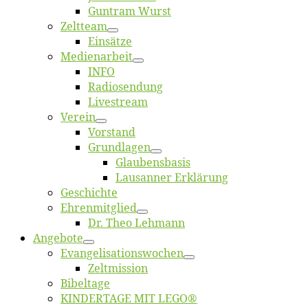
Gun­tram Wurst
Zelt­team
Ein­sät­ze
Me­di­en­ar­beit
INFO
Ra­dio­sen­dung
Live­stream
Ver­ein
Vor­stand
Grund­la­gen
Glaubens­ba­sis
Lausan­ner Erklärung
Ge­schich­te
Eh­ren­mit­glied
Dr. Theo Lehmann
An­ge­bo­te
Evangelisa­tions­wo­chen
Zelt­mis­si­on
Bi­bel­ta­ge
KINDERTAGE MIT LEGO®