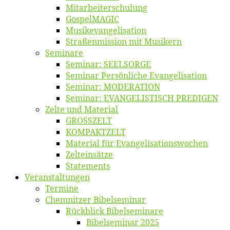
Mitarbeiter­schulung
Gos­pel­MA­GIC
Musikevan­ge­li­sa­tion
Straßenmis­sion mit Musikern
Se­mi­na­re
Se­mi­nar: SEELSORGE
Se­mi­nar Per­sön­li­che Evangelisation
Se­mi­nar: MODERATION
Se­mi­nar: EVANGELISTISCH PREDIGEN
Zel­te und Material
GROSSZELT
KOMPAKTZELT
Ma­te­ri­al für Evangelisationswochen
Zelt­ein­sät­ze
State­ments
Ver­an­stal­tun­gen
Ter­mi­ne
Chemnit­zer Bibelseminar
Rück­blick Bibelseminare
Bi­bel­se­mi­nar 2025