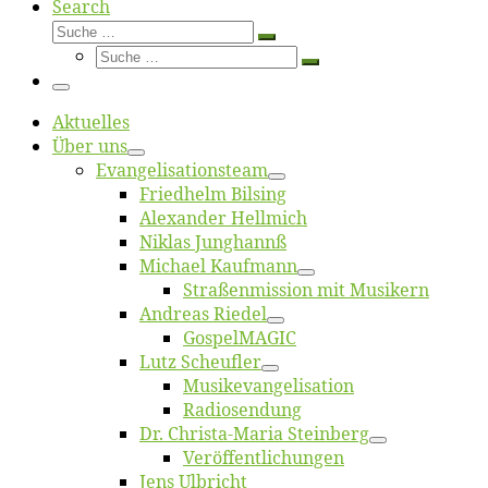
Search
Suche
Suche
Suche
…
Suche
…
Menü
Ak­tu­el­les
Über uns
Evangelisa­tions­team
Fried­helm Bilsing
Alex­an­der Hellmich
Ni­klas Junghannß
Mi­cha­el Kaufmann
Straßenmis­sion mit Musikern
An­dre­as Riedel
Gos­pel­MA­GIC
Lutz Scheuf­ler
Musikevan­ge­li­sa­tion
Ra­dio­sen­dung
Dr. Chris­­ta-Ma­ria Steinberg
Ver­öf­fent­li­chun­gen
Jens Ulb­richt