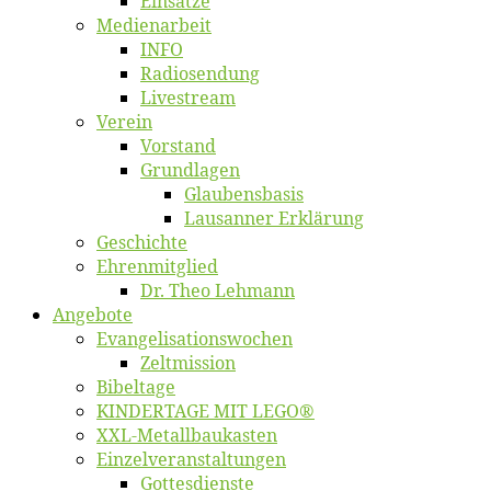
Ein­sät­ze
Me­di­en­ar­beit
INFO
Ra­dio­sen­dung
Live­stream
Ver­ein
Vor­stand
Grund­la­gen
Glaubens­ba­sis
Lausan­ner Erklärung
Ge­schich­te
Eh­ren­mit­glied
Dr. Theo Lehmann
An­ge­bo­te
Evangelisa­tions­wo­chen
Zelt­mis­si­on
Bi­bel­ta­ge
KINDERTAGE MIT LEGO®
XXL-Me­­tal­l­­bau­­kas­­ten
Einzelver­an­stal­tungen
Got­tes­diens­te