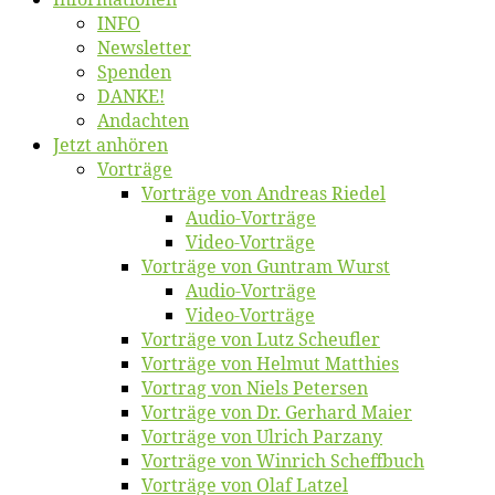
INFO
News­let­ter
Spen­den
DANKE!
An­dach­ten
Jetzt an­hö­ren
Vor­trä­ge
Vor­trä­ge von An­dre­as Riedel
Au­dio-Vor­trä­ge
Vi­deo-Vor­trä­ge
Vor­trä­ge von Gun­tram Wurst
Au­dio-Vor­trä­ge
Vi­deo-Vor­trä­ge
Vor­trä­ge von Lutz Scheufler
Vor­trä­ge von Hel­mut Matthies
Vor­trag von Niels Petersen
Vor­trä­ge von Dr. Ger­hard Maier
Vor­trä­ge von Ul­rich Parzany
Vor­trä­ge von Win­rich Scheffbuch
Vor­trä­ge von Olaf Latzel