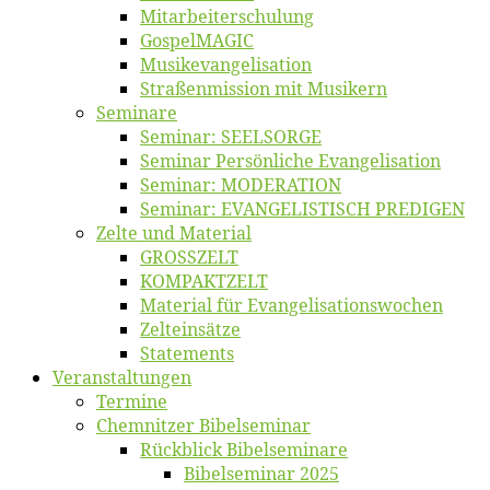
Mitarbeiter­schulung
Gos­pel­MA­GIC
Musikevan­ge­li­sa­tion
Straßenmis­sion mit Musikern
Se­mi­na­re
Se­mi­nar: SEELSORGE
Se­mi­nar Per­sön­li­che Evangelisation
Se­mi­nar: MODERATION
Se­mi­nar: EVANGELISTISCH PREDIGEN
Zel­te und Material
GROSSZELT
KOMPAKTZELT
Ma­te­ri­al für Evangelisationswochen
Zelt­ein­sät­ze
State­ments
Ver­an­stal­tun­gen
Ter­mi­ne
Chemnit­zer Bibelseminar
Rück­blick Bibelseminare
Bi­bel­se­mi­nar 2025