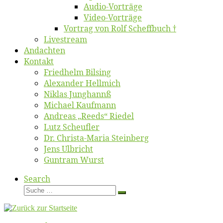
Au­dio-Vor­trä­ge
Vi­deo-Vor­trä­ge
Vor­trag von Rolf Scheffbuch †
Live­stream
An­dach­ten
Kon­takt
Fried­helm Bilsing
Alex­an­der Hellmich
Ni­klas Junghannß
Mi­cha­el Kaufmann
An­dre­as „Reeds“ Riedel
Lutz Scheuf­ler
Dr. Chris­­ta-Ma­ria Steinberg
Jens Ulb­richt
Gun­tram Wurst
Search
Suche
Suche
…