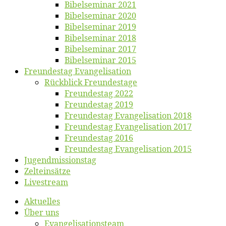
Bi­bel­se­mi­nar 2021
Bi­bel­se­mi­nar 2020
Bi­bel­se­mi­nar 2019
Bi­bel­se­mi­nar 2018
Bibelsemi­nar 2017
Bibelsemi­nar 2015
Freun­des­tag Evangelisation
Rück­blick Freundestage
Freun­des­tag 2022
Freun­des­tag 2019
Freun­des­tag Evan­ge­li­sa­ti­on 2018
Freun­des­tag Evan­ge­li­sa­ti­on 2017
Freun­des­tag 2016
Freun­des­tag Evan­ge­li­sa­ti­on 2015
Jugend­mis­sions­tag
Zelt­ein­sät­ze
Live­stream
Ak­tu­el­les
Über uns
Evangelisa­tions­team