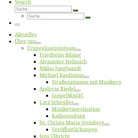
Search
Suche
Suche
Suche
…
Suche
…
Menü
Ak­tu­el­les
Über uns
Evangelisa­tions­team
Fried­helm Bilsing
Alex­an­der Hellmich
Ni­klas Junghannß
Mi­cha­el Kaufmann
Straßenmis­sion mit Musikern
An­dre­as Riedel
Gos­pel­MA­GIC
Lutz Scheuf­ler
Musikevan­ge­li­sa­tion
Ra­dio­sen­dung
Dr. Chris­­ta-Ma­ria Steinberg
Ver­öf­fent­li­chun­gen
Jens Ulb­richt