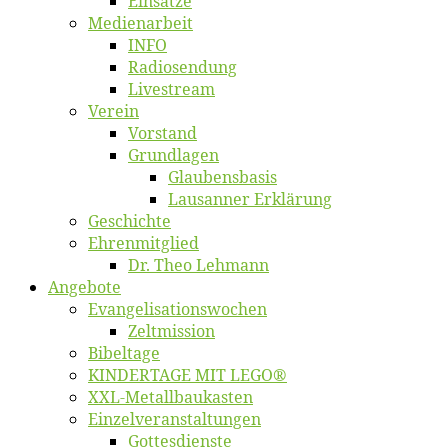
Ein­sät­ze
Me­di­en­ar­beit
INFO
Ra­dio­sen­dung
Live­stream
Ver­ein
Vor­stand
Grund­la­gen
Glaubens­ba­sis
Lausan­ner Erklärung
Ge­schich­te
Eh­ren­mit­glied
Dr. Theo Lehmann
An­ge­bo­te
Evangelisa­tions­wo­chen
Zelt­mis­si­on
Bi­bel­ta­ge
KINDERTAGE MIT LEGO®
XXL-Me­­tal­l­­bau­­kas­­ten
Einzelver­an­stal­tungen
Got­tes­diens­te