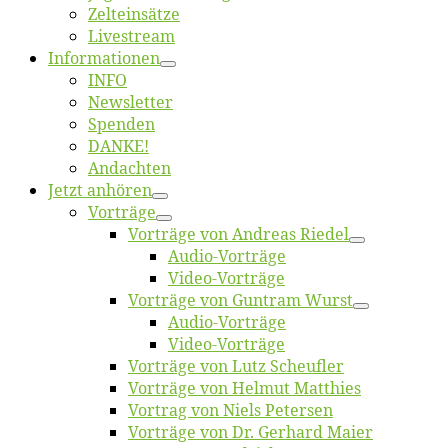
Zelt­ein­sät­ze
Live­stream
Informatio­nen
INFO
News­let­ter
Spen­den
DANKE!
An­dach­ten
Jetzt an­hö­ren
Vor­trä­ge
Vor­trä­ge von An­dre­as Riedel
Au­dio-Vor­trä­ge
Vi­deo-Vor­trä­ge
Vor­trä­ge von Gun­tram Wurst
Au­dio-Vor­trä­ge
Vi­deo-Vor­trä­ge
Vor­trä­ge von Lutz Scheufler
Vor­trä­ge von Hel­mut Matthies
Vor­trag von Niels Petersen
Vor­trä­ge von Dr. Ger­hard Maier