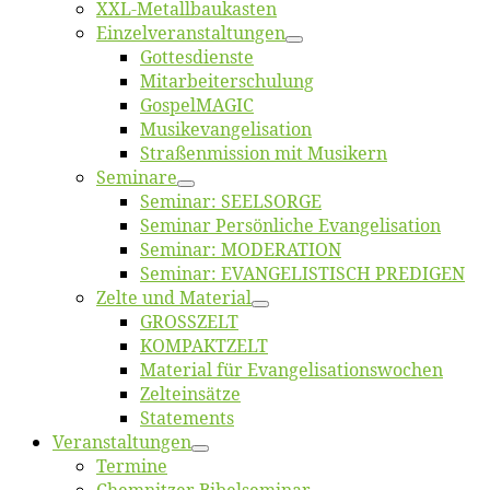
XXL-Me­­tal­l­­bau­­kas­­ten
Einzelver­an­stal­tungen
Got­tes­diens­te
Mitarbeiter­schulung
Gos­pel­MA­GIC
Musikevan­ge­li­sa­tion
Straßenmis­sion mit Musikern
Se­mi­na­re
Se­mi­nar: SEELSORGE
Se­mi­nar Per­sön­li­che Evangelisation
Se­mi­nar: MODERATION
Se­mi­nar: EVANGELISTISCH PREDIGEN
Zel­te und Material
GROSSZELT
KOMPAKTZELT
Ma­te­ri­al für Evangelisationswochen
Zelt­ein­sät­ze
State­ments
Ver­an­stal­tun­gen
Ter­mi­ne