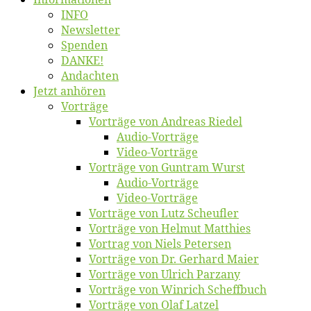
INFO
News­let­ter
Spen­den
DANKE!
An­dach­ten
Jetzt an­hö­ren
Vor­trä­ge
Vor­trä­ge von An­dre­as Riedel
Au­dio-Vor­trä­ge
Vi­deo-Vor­trä­ge
Vor­trä­ge von Gun­tram Wurst
Au­dio-Vor­trä­ge
Vi­deo-Vor­trä­ge
Vor­trä­ge von Lutz Scheufler
Vor­trä­ge von Hel­mut Matthies
Vor­trag von Niels Petersen
Vor­trä­ge von Dr. Ger­hard Maier
Vor­trä­ge von Ul­rich Parzany
Vor­trä­ge von Win­rich Scheffbuch
Vor­trä­ge von Olaf Latzel