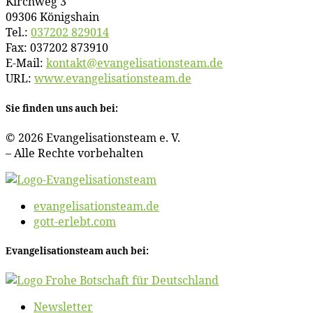
Kirch­weg 3
09306 Königshain
Tel.:
037202 829014
Fax: 037202 873910
E‑Mail:
kontakt@​evangelisationsteam.​de
URL:
www​.evan​ge​li​sa​ti​ons​team​.de
Sie fin­den uns auch bei:
© 2026 Evan­ge­li­sa­ti­ons­team e. V.
– Al­le Rech­te vorbehalten
evangelisationsteam.de
gott-erlebt.com
Evan­ge­li­sa­ti­ons­team auch bei:
News­let­ter