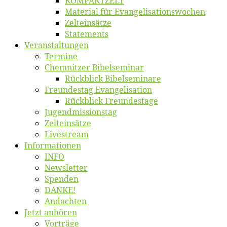
KOMPAKTZELT
Ma­te­ri­al für Evangelisationswochen
Zelt­ein­sät­ze
State­ments
Ver­an­stal­tun­gen
Ter­mi­ne
Chemnit­zer Bibelseminar
Rück­blick Bibelseminare
Freun­des­tag Evangelisation
Rück­blick Freundestage
Jugend­mis­sions­tag
Zelt­ein­sät­ze
Live­stream
Informatio­nen
INFO
News­let­ter
Spen­den
DANKE!
An­dach­ten
Jetzt an­hö­ren
Vor­trä­ge