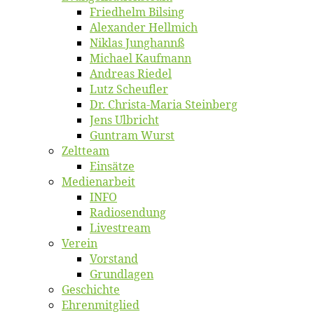
Fried­helm Bilsing
Alex­an­der Hellmich
Ni­klas Junghannß
Mi­cha­el Kaufmann
An­dre­as Riedel
Lutz Scheuf­ler
Dr. Chris­­ta-Ma­ria Steinberg
Jens Ulb­richt
Gun­tram Wurst
Zelt­team
Ein­sät­ze
Me­di­en­ar­beit
INFO
Ra­dio­sen­dung
Live­stream
Ver­ein
Vor­stand
Grund­la­gen
Ge­schich­te
Eh­ren­mit­glied