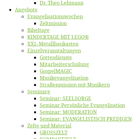
Dr. Theo Lehmann
An­ge­bo­te
Evangelisa­tions­wo­chen
Zelt­mis­si­on
Bi­bel­ta­ge
KINDERTAGE MIT LEGO®
XXL-Me­­tal­l­­bau­­kas­­ten
Einzelver­an­stal­tungen
Got­tes­diens­te
Mitarbeiter­schulung
Gos­pel­MA­GIC
Musikevan­ge­li­sa­tion
Straßenmis­sion mit Musikern
Se­mi­na­re
Se­mi­nar: SEELSORGE
Se­mi­nar Per­sön­li­che Evangelisation
Se­mi­nar: MODERATION
Se­mi­nar: EVANGELISTISCH PREDIGEN
Zel­te und Material
GROSSZELT