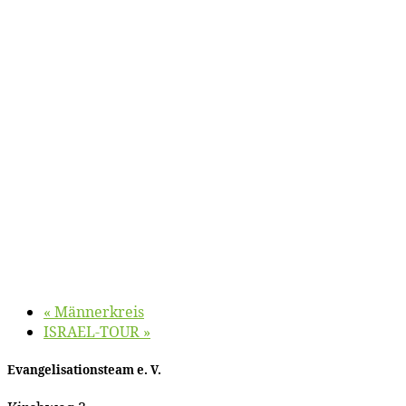
«
Män­ner­kreis
ISRAEL-TOUR
»
Evan­ge­li­sa­ti­ons­team e. V.