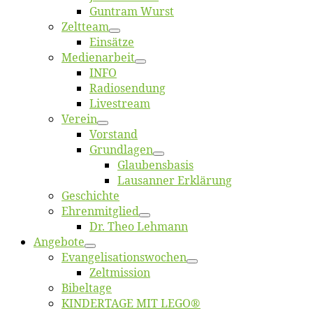
Gun­tram Wurst
Zelt­team
Ein­sät­ze
Me­di­en­ar­beit
INFO
Ra­dio­sen­dung
Live­stream
Ver­ein
Vor­stand
Grund­la­gen
Glaubens­ba­sis
Lausan­ner Erklärung
Ge­schich­te
Eh­ren­mit­glied
Dr. Theo Lehmann
An­ge­bo­te
Evangelisa­tions­wo­chen
Zelt­mis­si­on
Bi­bel­ta­ge
KINDERTAGE MIT LEGO®