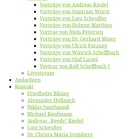
Vor­trä­ge von An­dre­as Riedel
Vor­trä­ge von Gun­tram Wurst
Vor­trä­ge von Lutz Scheufler
Vor­trä­ge von Hel­mut Matthies
Vor­trag von Niels Petersen
Vor­trä­ge von Dr. Ger­hard Maier
Vor­trä­ge von Ul­rich Parzany
Vor­trä­ge von Win­rich Scheffbuch
Vor­trä­ge von Olaf Latzel
Vor­trag von Rolf Scheffbuch †
Live­stream
An­dach­ten
Kon­takt
Fried­helm Bilsing
Alex­an­der Hellmich
Ni­klas Junghannß
Mi­cha­el Kaufmann
An­dre­as „Reeds“ Riedel
Lutz Scheuf­ler
Dr. Chris­­ta-Ma­ria Steinberg