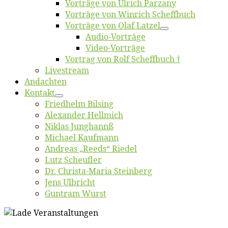
Vor­trä­ge von Ul­rich Parzany
Vor­trä­ge von Win­rich Scheffbuch
Vor­trä­ge von Olaf Latzel
Au­dio-Vor­trä­ge
Vi­deo-Vor­trä­ge
Vor­trag von Rolf Scheffbuch †
Live­stream
An­dach­ten
Kon­takt
Fried­helm Bilsing
Alex­an­der Hellmich
Ni­klas Junghannß
Mi­cha­el Kaufmann
An­dre­as „Reeds“ Riedel
Lutz Scheuf­ler
Dr. Chris­­ta-Ma­ria Steinberg
Jens Ulb­richt
Gun­tram Wurst