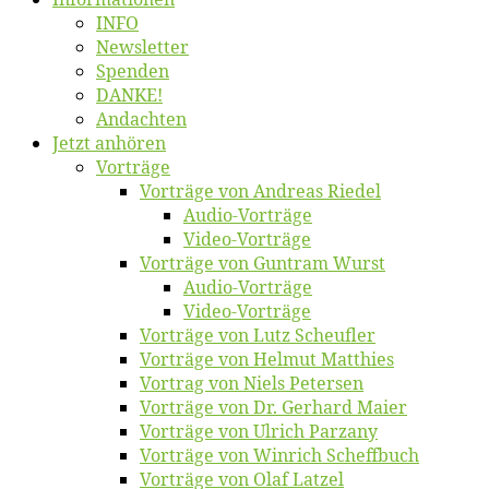
INFO
News­let­ter
Spen­den
DANKE!
An­dach­ten
Jetzt an­hö­ren
Vor­trä­ge
Vor­trä­ge von An­dre­as Riedel
Au­dio-Vor­trä­ge
Vi­deo-Vor­trä­ge
Vor­trä­ge von Gun­tram Wurst
Au­dio-Vor­trä­ge
Vi­deo-Vor­trä­ge
Vor­trä­ge von Lutz Scheufler
Vor­trä­ge von Hel­mut Matthies
Vor­trag von Niels Petersen
Vor­trä­ge von Dr. Ger­hard Maier
Vor­trä­ge von Ul­rich Parzany
Vor­trä­ge von Win­rich Scheffbuch
Vor­trä­ge von Olaf Latzel