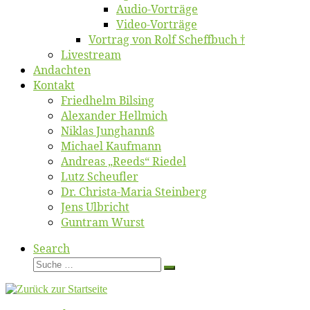
Au­dio-Vor­trä­ge
Vi­deo-Vor­trä­ge
Vor­trag von Rolf Scheffbuch †
Live­stream
An­dach­ten
Kon­takt
Fried­helm Bilsing
Alex­an­der Hellmich
Ni­klas Junghannß
Mi­cha­el Kaufmann
An­dre­as „Reeds“ Riedel
Lutz Scheuf­ler
Dr. Chris­­ta-Ma­ria Steinberg
Jens Ulb­richt
Gun­tram Wurst
Search
Suche
Suche
…