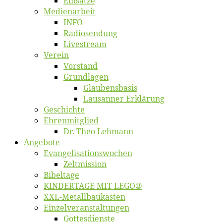
Ein­sät­ze
Me­di­en­ar­beit
INFO
Ra­dio­sen­dung
Live­stream
Ver­ein
Vor­stand
Grund­la­gen
Glaubens­ba­sis
Lausan­ner Erklärung
Ge­schich­te
Eh­ren­mit­glied
Dr. Theo Lehmann
An­ge­bo­te
Evangelisa­tions­wo­chen
Zelt­mis­si­on
Bi­bel­ta­ge
KINDERTAGE MIT LEGO®
XXL-Me­­tal­l­­bau­­kas­­ten
Einzelver­an­stal­tungen
Got­tes­diens­te