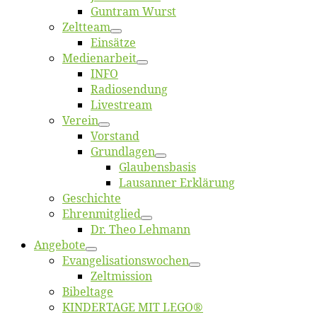
Gun­tram Wurst
Zelt­team
Ein­sät­ze
Me­di­en­ar­beit
INFO
Ra­dio­sen­dung
Live­stream
Ver­ein
Vor­stand
Grund­la­gen
Glaubens­ba­sis
Lausan­ner Erklärung
Ge­schich­te
Eh­ren­mit­glied
Dr. Theo Lehmann
An­ge­bo­te
Evangelisa­tions­wo­chen
Zelt­mis­si­on
Bi­bel­ta­ge
KINDERTAGE MIT LEGO®