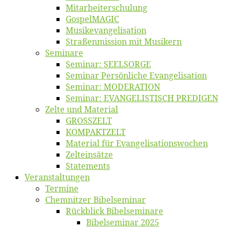
Mitarbeiter­schulung
Gos­pel­MA­GIC
Musikevan­ge­li­sa­tion
Straßenmis­sion mit Musikern
Se­mi­na­re
Se­mi­nar: SEELSORGE
Se­mi­nar Per­sön­li­che Evangelisation
Se­mi­nar: MODERATION
Se­mi­nar: EVANGELISTISCH PREDIGEN
Zel­te und Material
GROSSZELT
KOMPAKTZELT
Ma­te­ri­al für Evangelisationswochen
Zelt­ein­sät­ze
State­ments
Ver­an­stal­tun­gen
Ter­mi­ne
Chemnit­zer Bibelseminar
Rück­blick Bibelseminare
Bi­bel­se­mi­nar 2025