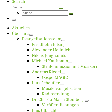
Search
Suche
Suche
Suche
…
Suche
…
Menü
Ak­tu­el­les
Über uns
Evangelisa­tions­team
Fried­helm Bilsing
Alex­an­der Hellmich
Ni­klas Junghannß
Mi­cha­el Kaufmann
Straßenmis­sion mit Musikern
An­dre­as Riedel
Gos­pel­MA­GIC
Lutz Scheuf­ler
Musikevan­ge­li­sa­tion
Ra­dio­sen­dung
Dr. Chris­­ta-Ma­ria Steinberg
Ver­öf­fent­li­chun­gen
Jens Ulb­richt