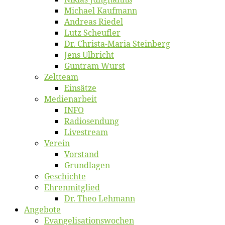
Mi­cha­el Kaufmann
An­dre­as Riedel
Lutz Scheuf­ler
Dr. Chris­­ta-Ma­ria Steinberg
Jens Ulb­richt
Gun­tram Wurst
Zelt­team
Ein­sät­ze
Me­di­en­ar­beit
INFO
Ra­dio­sen­dung
Live­stream
Ver­ein
Vor­stand
Grund­la­gen
Ge­schich­te
Eh­ren­mit­glied
Dr. Theo Lehmann
An­ge­bo­te
Evangelisa­tions­wo­chen