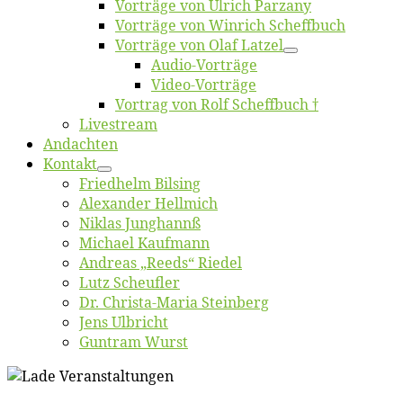
Vor­trä­ge von Ul­rich Parzany
Vor­trä­ge von Win­rich Scheffbuch
Vor­trä­ge von Olaf Latzel
Au­dio-Vor­trä­ge
Vi­deo-Vor­trä­ge
Vor­trag von Rolf Scheffbuch †
Live­stream
An­dach­ten
Kon­takt
Fried­helm Bilsing
Alex­an­der Hellmich
Ni­klas Junghannß
Mi­cha­el Kaufmann
An­dre­as „Reeds“ Riedel
Lutz Scheuf­ler
Dr. Chris­­ta-Ma­ria Steinberg
Jens Ulb­richt
Gun­tram Wurst