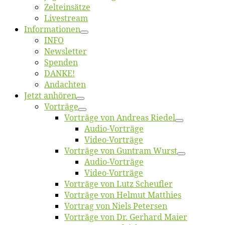
Zelt­ein­sät­ze
Live­stream
Informatio­nen
INFO
News­let­ter
Spen­den
DANKE!
An­dach­ten
Jetzt an­hö­ren
Vor­trä­ge
Vor­trä­ge von An­dre­as Riedel
Au­dio-Vor­trä­ge
Vi­deo-Vor­trä­ge
Vor­trä­ge von Gun­tram Wurst
Au­dio-Vor­trä­ge
Vi­deo-Vor­trä­ge
Vor­trä­ge von Lutz Scheufler
Vor­trä­ge von Hel­mut Matthies
Vor­trag von Niels Petersen
Vor­trä­ge von Dr. Ger­hard Maier