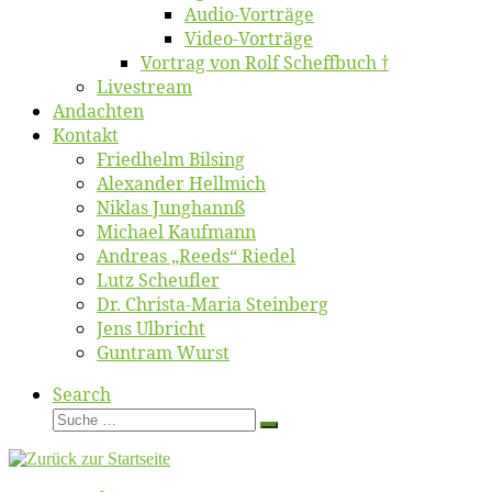
Au­dio-Vor­trä­ge
Vi­deo-Vor­trä­ge
Vor­trag von Rolf Scheffbuch †
Live­stream
An­dach­ten
Kon­takt
Fried­helm Bilsing
Alex­an­der Hellmich
Ni­klas Junghannß
Mi­cha­el Kaufmann
An­dre­as „Reeds“ Riedel
Lutz Scheuf­ler
Dr. Chris­­ta-Ma­ria Steinberg
Jens Ulb­richt
Gun­tram Wurst
Search
Suche
Suche
…