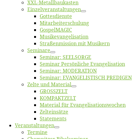
XXL-Me­­tal­l­­bau­­kas­­ten
Einzelver­an­stal­tungen
Got­tes­diens­te
Mitarbeiter­schulung
Gos­pel­MA­GIC
Musikevan­ge­li­sa­tion
Straßenmis­sion mit Musikern
Se­mi­na­re
Se­mi­nar: SEELSORGE
Se­mi­nar Per­sön­li­che Evangelisation
Se­mi­nar: MODERATION
Se­mi­nar: EVANGELISTISCH PREDIGEN
Zel­te und Material
GROSSZELT
KOMPAKTZELT
Ma­te­ri­al für Evangelisationswochen
Zelt­ein­sät­ze
State­ments
Ver­an­stal­tun­gen
Ter­mi­ne