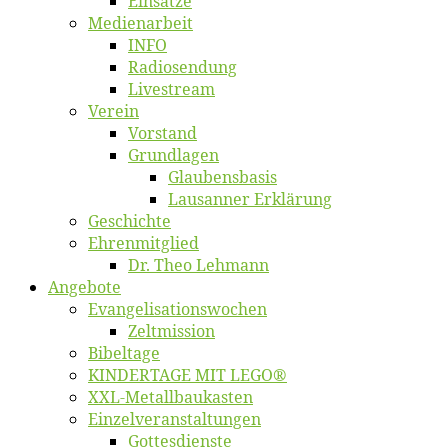
Ein­sät­ze
Me­di­en­ar­beit
INFO
Ra­dio­sen­dung
Live­stream
Ver­ein
Vor­stand
Grund­la­gen
Glaubens­ba­sis
Lausan­ner Erklärung
Ge­schich­te
Eh­ren­mit­glied
Dr. Theo Lehmann
An­ge­bo­te
Evangelisa­tions­wo­chen
Zelt­mis­si­on
Bi­bel­ta­ge
KINDERTAGE MIT LEGO®
XXL-Me­­tal­l­­bau­­kas­­ten
Einzelver­an­stal­tungen
Got­tes­diens­te