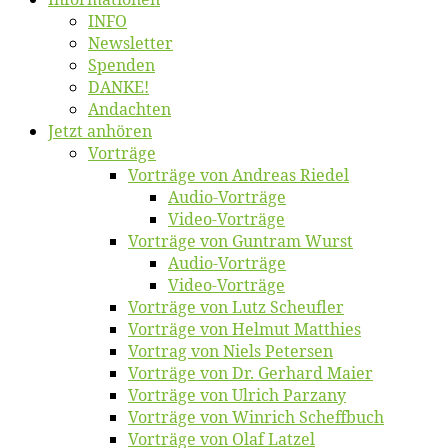
INFO
News­let­ter
Spen­den
DANKE!
An­dach­ten
Jetzt an­hö­ren
Vor­trä­ge
Vor­trä­ge von An­dre­as Riedel
Au­dio-Vor­trä­ge
Vi­deo-Vor­trä­ge
Vor­trä­ge von Gun­tram Wurst
Au­dio-Vor­trä­ge
Vi­deo-Vor­trä­ge
Vor­trä­ge von Lutz Scheufler
Vor­trä­ge von Hel­mut Matthies
Vor­trag von Niels Petersen
Vor­trä­ge von Dr. Ger­hard Maier
Vor­trä­ge von Ul­rich Parzany
Vor­trä­ge von Win­rich Scheffbuch
Vor­trä­ge von Olaf Latzel