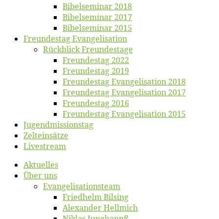
Bi­bel­se­mi­nar 2018
Bibelsemi­nar 2017
Bibelsemi­nar 2015
Freun­des­tag Evangelisation
Rück­blick Freundestage
Freun­des­tag 2022
Freun­des­tag 2019
Freun­des­tag Evan­ge­li­sa­ti­on 2018
Freun­des­tag Evan­ge­li­sa­ti­on 2017
Freun­des­tag 2016
Freun­des­tag Evan­ge­li­sa­ti­on 2015
Jugend­mis­sions­tag
Zelt­ein­sät­ze
Live­stream
Ak­tu­el­les
Über uns
Evangelisa­tions­team
Fried­helm Bilsing
Alex­an­der Hellmich
Ni­klas Junghannß