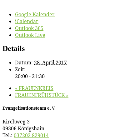
Google Kalender
iCalendar
Outlook 365
Outlook Live
Details
Datum:
28. April 2017
Zeit:
20:00 - 21:30
«
FRAUENKREIS
FRAUENFRÜHSTÜCK
»
Evan­ge­li­sa­ti­ons­team e. V.
Kirch­weg 3
09306 Königshain
Tel.:
037202 829014