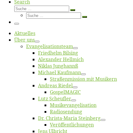
Search
Suche
Suche
Suche
…
Suche
…
Menü
Ak­tu­el­les
Über uns
Evangelisa­tions­team
Fried­helm Bilsing
Alex­an­der Hellmich
Ni­klas Junghannß
Mi­cha­el Kaufmann
Straßenmis­sion mit Musikern
An­dre­as Riedel
Gos­pel­MA­GIC
Lutz Scheuf­ler
Musikevan­ge­li­sa­tion
Ra­dio­sen­dung
Dr. Chris­­ta-Ma­ria Steinberg
Ver­öf­fent­li­chun­gen
Jens Ulb­richt