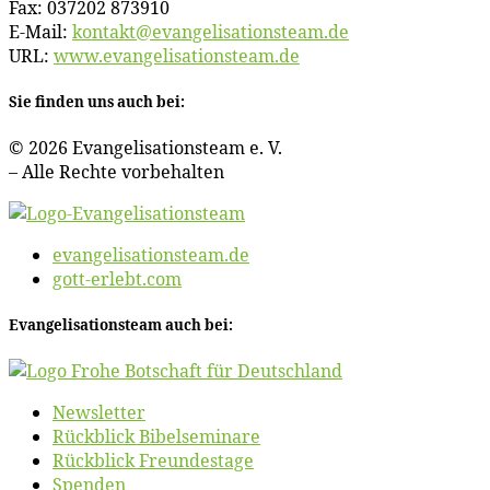
Fax: 037202 873910
E‑Mail:
kontakt@​evangelisationsteam.​de
URL:
www​.evan​ge​li​sa​ti​ons​team​.de
Sie fin­den uns auch bei:
© 2026 Evan­ge­li­sa­ti­ons­team e. V.
– Al­le Rech­te vorbehalten
evangelisationsteam.de
gott-erlebt.com
Evan­ge­li­sa­ti­ons­team auch bei:
News­let­ter
Rück­blick Bibelseminare
Rück­blick Freundestage
Spen­den