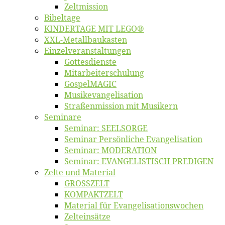
Zelt­mis­si­on
Bi­bel­ta­ge
KINDERTAGE MIT LEGO®
XXL-Me­­tal­l­­bau­­kas­­ten
Einzelver­an­stal­tungen
Got­tes­diens­te
Mitarbeiter­schulung
Gos­pel­MA­GIC
Musikevan­ge­li­sa­tion
Straßenmis­sion mit Musikern
Se­mi­na­re
Se­mi­nar: SEELSORGE
Se­mi­nar Per­sön­li­che Evangelisation
Se­mi­nar: MODERATION
Se­mi­nar: EVANGELISTISCH PREDIGEN
Zel­te und Material
GROSSZELT
KOMPAKTZELT
Ma­te­ri­al für Evangelisationswochen
Zelt­ein­sät­ze