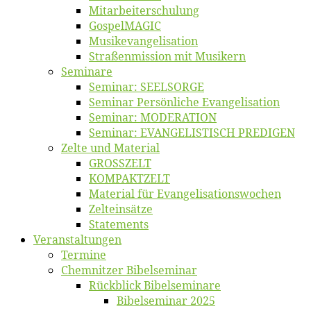
Mitarbeiter­schulung
Gos­pel­MA­GIC
Musikevan­ge­li­sa­tion
Straßenmis­sion mit Musikern
Se­mi­na­re
Se­mi­nar: SEELSORGE
Se­mi­nar Per­sön­li­che Evangelisation
Se­mi­nar: MODERATION
Se­mi­nar: EVANGELISTISCH PREDIGEN
Zel­te und Material
GROSSZELT
KOMPAKTZELT
Ma­te­ri­al für Evangelisationswochen
Zelt­ein­sät­ze
State­ments
Ver­an­stal­tun­gen
Ter­mi­ne
Chemnit­zer Bibelseminar
Rück­blick Bibelseminare
Bi­bel­se­mi­nar 2025