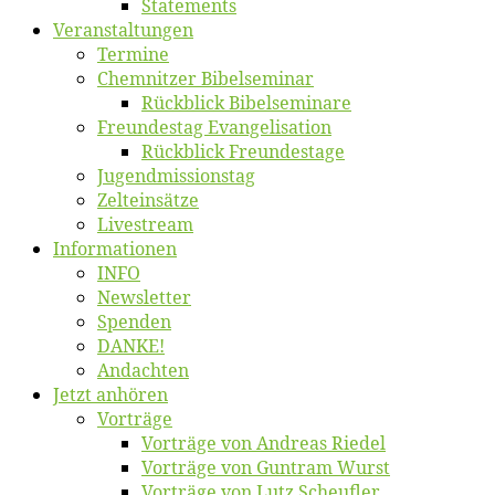
State­ments
Ver­an­stal­tun­gen
Ter­mi­ne
Chemnit­zer Bibelseminar
Rück­blick Bibelseminare
Freun­des­tag Evangelisation
Rück­blick Freundestage
Jugend­mis­sions­tag
Zelt­ein­sät­ze
Live­stream
Informatio­nen
INFO
News­let­ter
Spen­den
DANKE!
An­dach­ten
Jetzt an­hö­ren
Vor­trä­ge
Vor­trä­ge von An­dre­as Riedel
Vor­trä­ge von Gun­tram Wurst
Vor­trä­ge von Lutz Scheufler