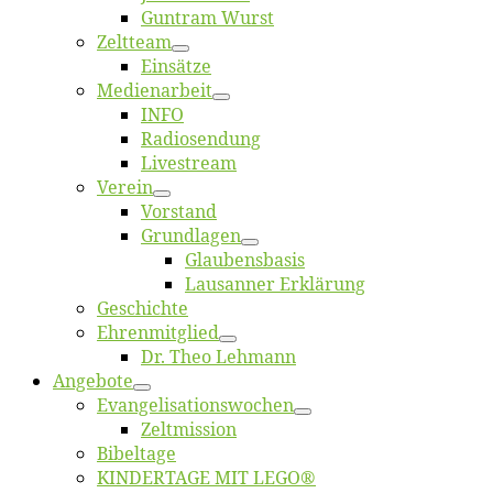
Gun­tram Wurst
Zelt­team
Ein­sät­ze
Me­di­en­ar­beit
INFO
Ra­dio­sen­dung
Live­stream
Ver­ein
Vor­stand
Grund­la­gen
Glaubens­ba­sis
Lausan­ner Erklärung
Ge­schich­te
Eh­ren­mit­glied
Dr. Theo Lehmann
An­ge­bo­te
Evangelisa­tions­wo­chen
Zelt­mis­si­on
Bi­bel­ta­ge
KINDERTAGE MIT LEGO®