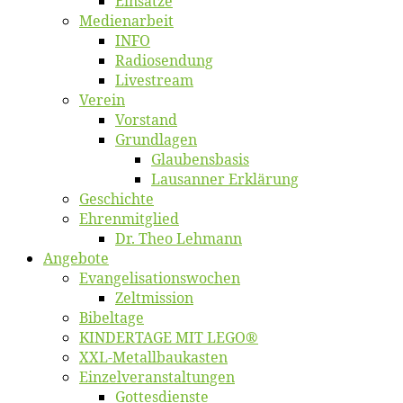
Ein­sät­ze
Me­di­en­ar­beit
INFO
Ra­dio­sen­dung
Live­stream
Ver­ein
Vor­stand
Grund­la­gen
Glaubens­ba­sis
Lausan­ner Erklärung
Ge­schich­te
Eh­ren­mit­glied
Dr. Theo Lehmann
An­ge­bo­te
Evangelisa­tions­wo­chen
Zelt­mis­si­on
Bi­bel­ta­ge
KINDERTAGE MIT LEGO®
XXL-Me­­tal­l­­bau­­kas­­ten
Einzelver­an­stal­tungen
Got­tes­diens­te