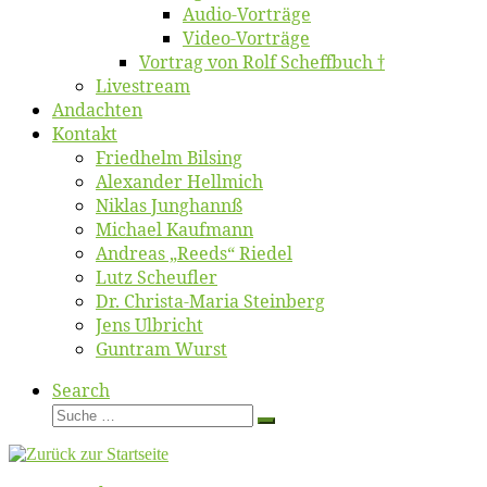
Au­dio-Vor­trä­ge
Vi­deo-Vor­trä­ge
Vor­trag von Rolf Scheffbuch †
Live­stream
An­dach­ten
Kon­takt
Fried­helm Bilsing
Alex­an­der Hellmich
Ni­klas Junghannß
Mi­cha­el Kaufmann
An­dre­as „Reeds“ Riedel
Lutz Scheuf­ler
Dr. Chris­­ta-Ma­ria Steinberg
Jens Ulb­richt
Gun­tram Wurst
Search
Suche
Suche
…