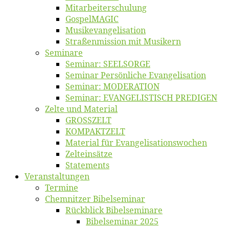
Mitarbeiter­schulung
Gos­pel­MA­GIC
Musikevan­ge­li­sa­tion
Straßenmis­sion mit Musikern
Se­mi­na­re
Se­mi­nar: SEELSORGE
Se­mi­nar Per­sön­li­che Evangelisation
Se­mi­nar: MODERATION
Se­mi­nar: EVANGELISTISCH PREDIGEN
Zel­te und Material
GROSSZELT
KOMPAKTZELT
Ma­te­ri­al für Evangelisationswochen
Zelt­ein­sät­ze
State­ments
Ver­an­stal­tun­gen
Ter­mi­ne
Chemnit­zer Bibelseminar
Rück­blick Bibelseminare
Bi­bel­se­mi­nar 2025