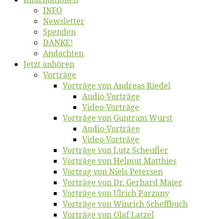
INFO
News­let­ter
Spen­den
DANKE!
An­dach­ten
Jetzt an­hö­ren
Vor­trä­ge
Vor­trä­ge von An­dre­as Riedel
Au­dio-Vor­trä­ge
Vi­deo-Vor­trä­ge
Vor­trä­ge von Gun­tram Wurst
Au­dio-Vor­trä­ge
Vi­deo-Vor­trä­ge
Vor­trä­ge von Lutz Scheufler
Vor­trä­ge von Hel­mut Matthies
Vor­trag von Niels Petersen
Vor­trä­ge von Dr. Ger­hard Maier
Vor­trä­ge von Ul­rich Parzany
Vor­trä­ge von Win­rich Scheffbuch
Vor­trä­ge von Olaf Latzel