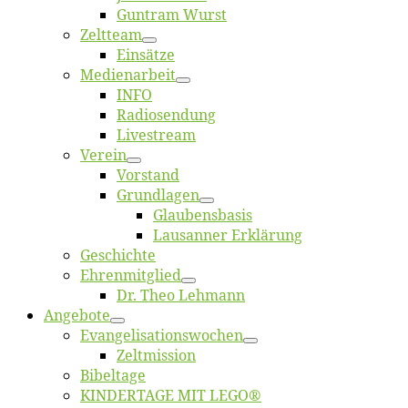
Gun­tram Wurst
Zelt­team
Ein­sät­ze
Me­di­en­ar­beit
INFO
Ra­dio­sen­dung
Live­stream
Ver­ein
Vor­stand
Grund­la­gen
Glaubens­ba­sis
Lausan­ner Erklärung
Ge­schich­te
Eh­ren­mit­glied
Dr. Theo Lehmann
An­ge­bo­te
Evangelisa­tions­wo­chen
Zelt­mis­si­on
Bi­bel­ta­ge
KINDERTAGE MIT LEGO®