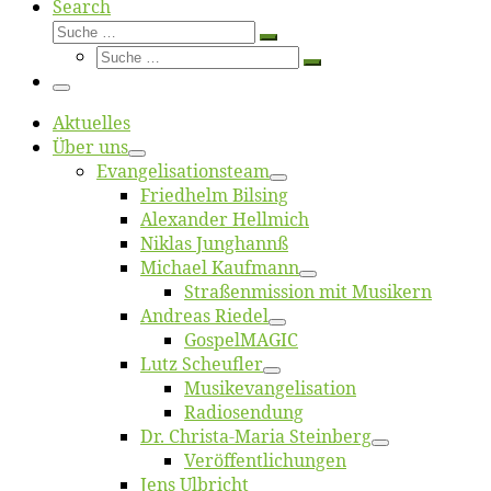
Search
Suche
Suche
Suche
…
Suche
…
Menü
Ak­tu­el­les
Über uns
Evangelisa­tions­team
Fried­helm Bilsing
Alex­an­der Hellmich
Ni­klas Junghannß
Mi­cha­el Kaufmann
Straßenmis­sion mit Musikern
An­dre­as Riedel
Gos­pel­MA­GIC
Lutz Scheuf­ler
Musikevan­ge­li­sa­tion
Ra­dio­sen­dung
Dr. Chris­­ta-Ma­ria Steinberg
Ver­öf­fent­li­chun­gen
Jens Ulb­richt