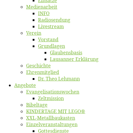
Ein­sät­ze
Me­di­en­ar­beit
INFO
Ra­dio­sen­dung
Live­stream
Ver­ein
Vor­stand
Grund­la­gen
Glaubens­ba­sis
Lausan­ner Erklärung
Ge­schich­te
Eh­ren­mit­glied
Dr. Theo Lehmann
An­ge­bo­te
Evangelisa­tions­wo­chen
Zelt­mis­si­on
Bi­bel­ta­ge
KINDERTAGE MIT LEGO®
XXL-Me­­tal­l­­bau­­kas­­ten
Einzelver­an­stal­tungen
Got­tes­diens­te