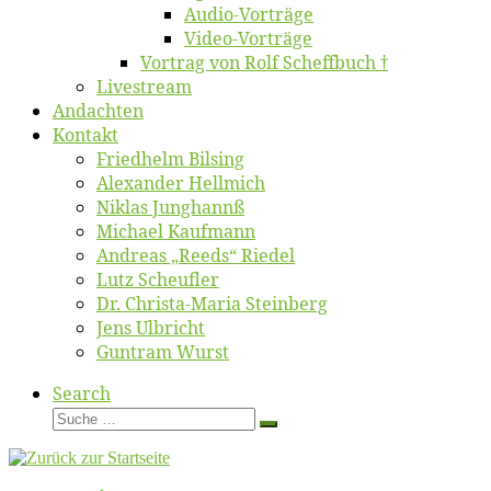
Au­dio-Vor­trä­ge
Vi­deo-Vor­trä­ge
Vor­trag von Rolf Scheffbuch †
Live­stream
An­dach­ten
Kon­takt
Fried­helm Bilsing
Alex­an­der Hellmich
Ni­klas Junghannß
Mi­cha­el Kaufmann
An­dre­as „Reeds“ Riedel
Lutz Scheuf­ler
Dr. Chris­­ta-Ma­ria Steinberg
Jens Ulb­richt
Gun­tram Wurst
Search
Suche
Suche
…