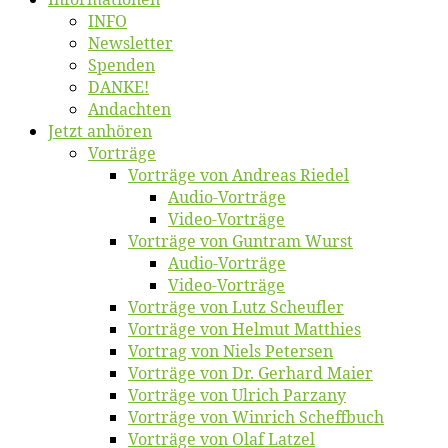
INFO
News­let­ter
Spen­den
DANKE!
An­dach­ten
Jetzt an­hö­ren
Vor­trä­ge
Vor­trä­ge von An­dre­as Riedel
Au­dio-Vor­trä­ge
Vi­deo-Vor­trä­ge
Vor­trä­ge von Gun­tram Wurst
Au­dio-Vor­trä­ge
Vi­deo-Vor­trä­ge
Vor­trä­ge von Lutz Scheufler
Vor­trä­ge von Hel­mut Matthies
Vor­trag von Niels Petersen
Vor­trä­ge von Dr. Ger­hard Maier
Vor­trä­ge von Ul­rich Parzany
Vor­trä­ge von Win­rich Scheffbuch
Vor­trä­ge von Olaf Latzel