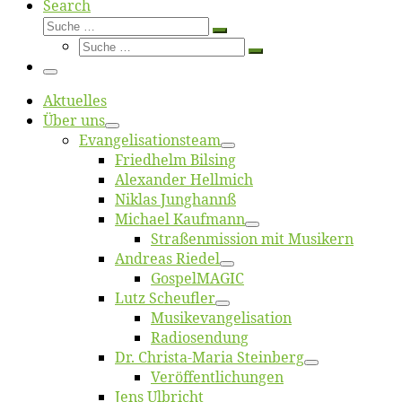
Search
Suche
Suche
Suche
…
Suche
…
Menü
Ak­tu­el­les
Über uns
Evangelisa­tions­team
Fried­helm Bilsing
Alex­an­der Hellmich
Ni­klas Junghannß
Mi­cha­el Kaufmann
Straßenmis­sion mit Musikern
An­dre­as Riedel
Gos­pel­MA­GIC
Lutz Scheuf­ler
Musikevan­ge­li­sa­tion
Ra­dio­sen­dung
Dr. Chris­­ta-Ma­ria Steinberg
Ver­öf­fent­li­chun­gen
Jens Ulb­richt