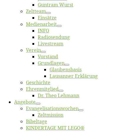
Gun­tram Wurst
Zelt­team
Ein­sät­ze
Me­di­en­ar­beit
INFO
Ra­dio­sen­dung
Live­stream
Ver­ein
Vor­stand
Grund­la­gen
Glaubens­ba­sis
Lausan­ner Erklärung
Ge­schich­te
Eh­ren­mit­glied
Dr. Theo Lehmann
An­ge­bo­te
Evangelisa­tions­wo­chen
Zelt­mis­si­on
Bi­bel­ta­ge
KINDERTAGE MIT LEGO®