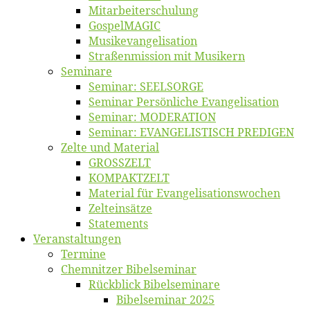
Mitarbeiter­schulung
Gos­pel­MA­GIC
Musikevan­ge­li­sa­tion
Straßenmis­sion mit Musikern
Se­mi­na­re
Se­mi­nar: SEELSORGE
Se­mi­nar Per­sön­li­che Evangelisation
Se­mi­nar: MODERATION
Se­mi­nar: EVANGELISTISCH PREDIGEN
Zel­te und Material
GROSSZELT
KOMPAKTZELT
Ma­te­ri­al für Evangelisationswochen
Zelt­ein­sät­ze
State­ments
Ver­an­stal­tun­gen
Ter­mi­ne
Chemnit­zer Bibelseminar
Rück­blick Bibelseminare
Bi­bel­se­mi­nar 2025