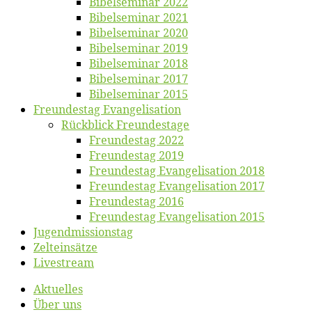
Bi­bel­se­mi­nar 2022
Bi­bel­se­mi­nar 2021
Bi­bel­se­mi­nar 2020
Bi­bel­se­mi­nar 2019
Bi­bel­se­mi­nar 2018
Bibelsemi­nar 2017
Bibelsemi­nar 2015
Freun­des­tag Evangelisation
Rück­blick Freundestage
Freun­des­tag 2022
Freun­des­tag 2019
Freun­des­tag Evan­ge­li­sa­ti­on 2018
Freun­des­tag Evan­ge­li­sa­ti­on 2017
Freun­des­tag 2016
Freun­des­tag Evan­ge­li­sa­ti­on 2015
Jugend­mis­sions­tag
Zelt­ein­sät­ze
Live­stream
Ak­tu­el­les
Über uns