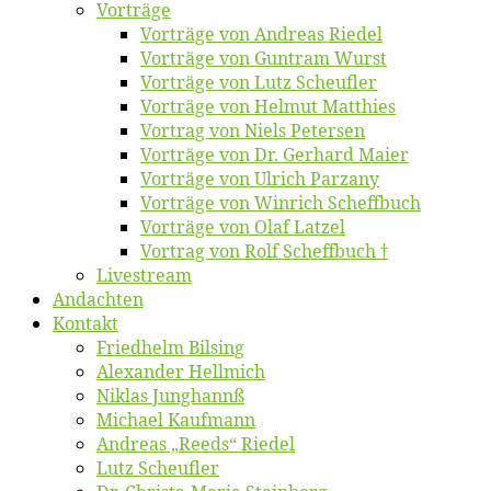
Vor­trä­ge
Vor­trä­ge von An­dre­as Riedel
Vor­trä­ge von Gun­tram Wurst
Vor­trä­ge von Lutz Scheufler
Vor­trä­ge von Hel­mut Matthies
Vor­trag von Niels Petersen
Vor­trä­ge von Dr. Ger­hard Maier
Vor­trä­ge von Ul­rich Parzany
Vor­trä­ge von Win­rich Scheffbuch
Vor­trä­ge von Olaf Latzel
Vor­trag von Rolf Scheffbuch †
Live­stream
An­dach­ten
Kon­takt
Fried­helm Bilsing
Alex­an­der Hellmich
Ni­klas Junghannß
Mi­cha­el Kaufmann
An­dre­as „Reeds“ Riedel
Lutz Scheuf­ler