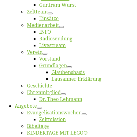
Gun­tram Wurst
Zelt­team
Ein­sät­ze
Me­di­en­ar­beit
INFO
Ra­dio­sen­dung
Live­stream
Ver­ein
Vor­stand
Grund­la­gen
Glaubens­ba­sis
Lausan­ner Erklärung
Ge­schich­te
Eh­ren­mit­glied
Dr. Theo Lehmann
An­ge­bo­te
Evangelisa­tions­wo­chen
Zelt­mis­si­on
Bi­bel­ta­ge
KINDERTAGE MIT LEGO®