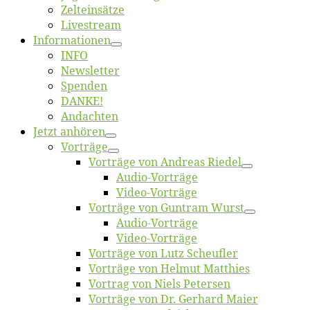
Zelt­ein­sät­ze
Live­stream
Informatio­nen
INFO
News­let­ter
Spen­den
DANKE!
An­dach­ten
Jetzt an­hö­ren
Vor­trä­ge
Vor­trä­ge von An­dre­as Riedel
Au­dio-Vor­trä­ge
Vi­deo-Vor­trä­ge
Vor­trä­ge von Gun­tram Wurst
Au­dio-Vor­trä­ge
Vi­deo-Vor­trä­ge
Vor­trä­ge von Lutz Scheufler
Vor­trä­ge von Hel­mut Matthies
Vor­trag von Niels Petersen
Vor­trä­ge von Dr. Ger­hard Maier