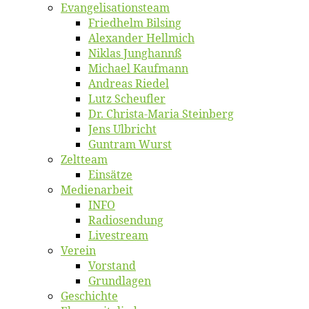
Evangelisa­tions­team
Fried­helm Bilsing
Alex­an­der Hellmich
Ni­klas Junghannß
Mi­cha­el Kaufmann
An­dre­as Riedel
Lutz Scheuf­ler
Dr. Chris­­ta-Ma­ria Steinberg
Jens Ulb­richt
Gun­tram Wurst
Zelt­team
Ein­sät­ze
Me­di­en­ar­beit
INFO
Ra­dio­sen­dung
Live­stream
Ver­ein
Vor­stand
Grund­la­gen
Ge­schich­te