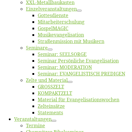
XXL-Me­­tal­l­­bau­­kas­­ten
Einzelver­an­stal­tungen
Got­tes­diens­te
Mitarbeiter­schulung
Gos­pel­MA­GIC
Musikevan­ge­li­sa­tion
Straßenmis­sion mit Musikern
Se­mi­na­re
Se­mi­nar: SEELSORGE
Se­mi­nar Per­sön­li­che Evangelisation
Se­mi­nar: MODERATION
Se­mi­nar: EVANGELISTISCH PREDIGEN
Zel­te und Material
GROSSZELT
KOMPAKTZELT
Ma­te­ri­al für Evangelisationswochen
Zelt­ein­sät­ze
State­ments
Ver­an­stal­tun­gen
Ter­mi­ne