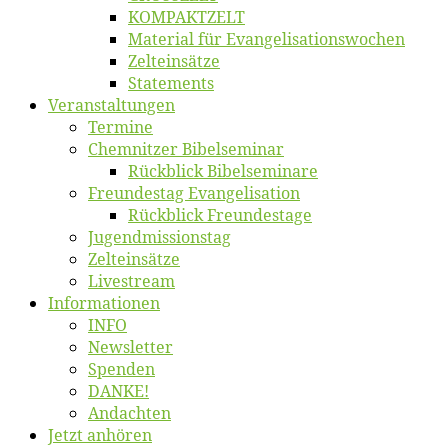
KOMPAKTZELT
Ma­te­ri­al für Evangelisationswochen
Zelt­ein­sät­ze
State­ments
Ver­an­stal­tun­gen
Ter­mi­ne
Chemnit­zer Bibelseminar
Rück­blick Bibelseminare
Freun­des­tag Evangelisation
Rück­blick Freundestage
Jugend­mis­sions­tag
Zelt­ein­sät­ze
Live­stream
Informatio­nen
INFO
News­let­ter
Spen­den
DANKE!
An­dach­ten
Jetzt an­hö­ren