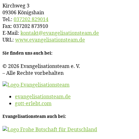
Kirch­weg 3
09306 Königshain
Tel.:
037202 829014
Fax: 037202 873910
E‑Mail:
kontakt@​evangelisationsteam.​de
URL:
www​.evan​ge​li​sa​ti​ons​team​.de
Sie fin­den uns auch bei:
© 2026 Evan­ge­li­sa­ti­ons­team e. V.
– Al­le Rech­te vorbehalten
evangelisationsteam.de
gott-erlebt.com
Evan­ge­li­sa­ti­ons­team auch bei: