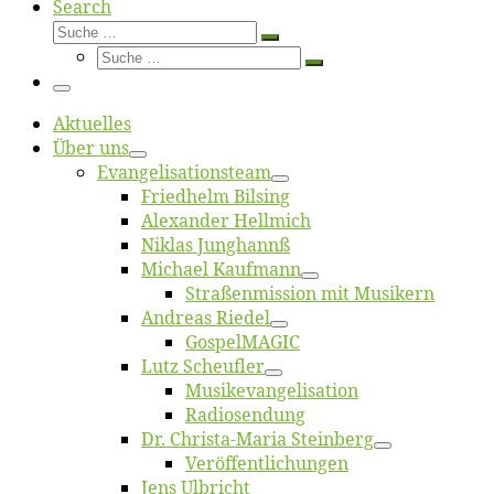
Search
Suche
Suche
Suche
…
Suche
…
Menü
Ak­tu­el­les
Über uns
Evangelisa­tions­team
Fried­helm Bilsing
Alex­an­der Hellmich
Ni­klas Junghannß
Mi­cha­el Kaufmann
Straßenmis­sion mit Musikern
An­dre­as Riedel
Gos­pel­MA­GIC
Lutz Scheuf­ler
Musikevan­ge­li­sa­tion
Ra­dio­sen­dung
Dr. Chris­­ta-Ma­ria Steinberg
Ver­öf­fent­li­chun­gen
Jens Ulb­richt