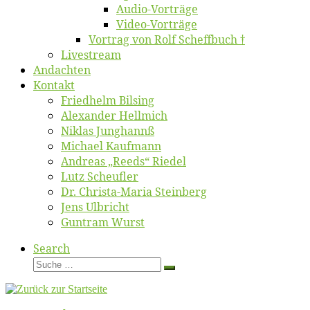
Au­dio-Vor­trä­ge
Vi­deo-Vor­trä­ge
Vor­trag von Rolf Scheffbuch †
Live­stream
An­dach­ten
Kon­takt
Fried­helm Bilsing
Alex­an­der Hellmich
Ni­klas Junghannß
Mi­cha­el Kaufmann
An­dre­as „Reeds“ Riedel
Lutz Scheuf­ler
Dr. Chris­­ta-Ma­ria Steinberg
Jens Ulb­richt
Gun­tram Wurst
Search
Suche
Suche
…