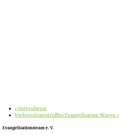
«
Got­tes­dienst
Vor­be­rei­tungs­tref­fen Evan­ge­li­sa­ti­on Waren
»
Evan­ge­li­sa­ti­ons­team e. V.