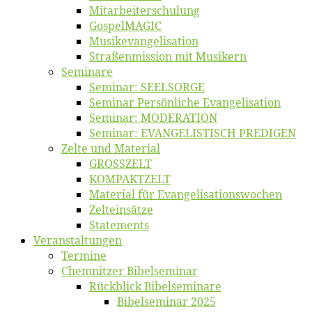
Mitarbeiter­schulung
Gos­pel­MA­GIC
Musikevan­ge­li­sa­tion
Straßenmis­sion mit Musikern
Se­mi­na­re
Se­mi­nar: SEELSORGE
Se­mi­nar Per­sön­li­che Evangelisation
Se­mi­nar: MODERATION
Se­mi­nar: EVANGELISTISCH PREDIGEN
Zel­te und Material
GROSSZELT
KOMPAKTZELT
Ma­te­ri­al für Evangelisationswochen
Zelt­ein­sät­ze
State­ments
Ver­an­stal­tun­gen
Ter­mi­ne
Chemnit­zer Bibelseminar
Rück­blick Bibelseminare
Bi­bel­se­mi­nar 2025