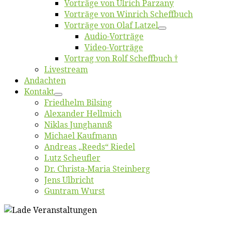
Vor­trä­ge von Ul­rich Parzany
Vor­trä­ge von Win­rich Scheffbuch
Vor­trä­ge von Olaf Latzel
Au­dio-Vor­trä­ge
Vi­deo-Vor­trä­ge
Vor­trag von Rolf Scheffbuch †
Live­stream
An­dach­ten
Kon­takt
Fried­helm Bilsing
Alex­an­der Hellmich
Ni­klas Junghannß
Mi­cha­el Kaufmann
An­dre­as „Reeds“ Riedel
Lutz Scheuf­ler
Dr. Chris­­ta-Ma­ria Steinberg
Jens Ulb­richt
Gun­tram Wurst