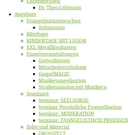
Eh­ren­mit­glied
Dr. Theo Lehmann
An­ge­bo­te
Evangelisa­tions­wo­chen
Zelt­mis­si­on
Bi­bel­ta­ge
KINDERTAGE MIT LEGO®
XXL-Me­­tal­l­­bau­­kas­­ten
Einzelver­an­stal­tungen
Got­tes­diens­te
Mitarbeiter­schulung
Gos­pel­MA­GIC
Musikevan­ge­li­sa­tion
Straßenmis­sion mit Musikern
Se­mi­na­re
Se­mi­nar: SEELSORGE
Se­mi­nar Per­sön­li­che Evangelisation
Se­mi­nar: MODERATION
Se­mi­nar: EVANGELISTISCH PREDIGEN
Zel­te und Material
GROSSZELT