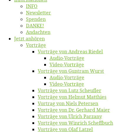
INFO
News­let­ter
Spen­den
DANKE!
An­dach­ten
Jetzt an­hö­ren
Vor­trä­ge
Vor­trä­ge von An­dre­as Riedel
Au­dio-Vor­trä­ge
Vi­deo-Vor­trä­ge
Vor­trä­ge von Gun­tram Wurst
Au­dio-Vor­trä­ge
Vi­deo-Vor­trä­ge
Vor­trä­ge von Lutz Scheufler
Vor­trä­ge von Hel­mut Matthies
Vor­trag von Niels Petersen
Vor­trä­ge von Dr. Ger­hard Maier
Vor­trä­ge von Ul­rich Parzany
Vor­trä­ge von Win­rich Scheffbuch
Vor­trä­ge von Olaf Latzel