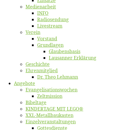
Ein­sät­ze
Me­di­en­ar­beit
INFO
Ra­dio­sen­dung
Live­stream
Ver­ein
Vor­stand
Grund­la­gen
Glaubens­ba­sis
Lausan­ner Erklärung
Ge­schich­te
Eh­ren­mit­glied
Dr. Theo Lehmann
An­ge­bo­te
Evangelisa­tions­wo­chen
Zelt­mis­si­on
Bi­bel­ta­ge
KINDERTAGE MIT LEGO®
XXL-Me­­tal­l­­bau­­kas­­ten
Einzelver­an­stal­tungen
Got­tes­diens­te