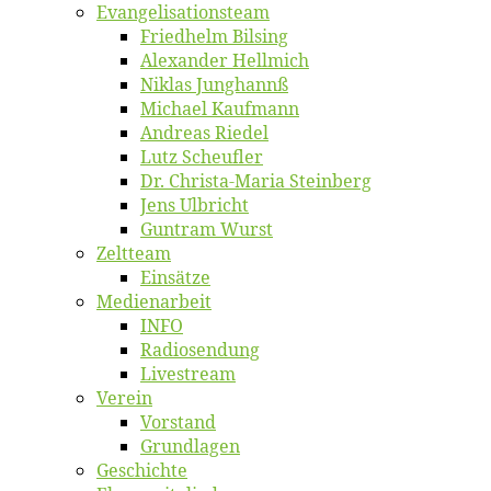
Evangelisa­tions­team
Fried­helm Bilsing
Alex­an­der Hellmich
Ni­klas Junghannß
Mi­cha­el Kaufmann
An­dre­as Riedel
Lutz Scheuf­ler
Dr. Chris­­ta-Ma­ria Steinberg
Jens Ulb­richt
Gun­tram Wurst
Zelt­team
Ein­sät­ze
Me­di­en­ar­beit
INFO
Ra­dio­sen­dung
Live­stream
Ver­ein
Vor­stand
Grund­la­gen
Ge­schich­te