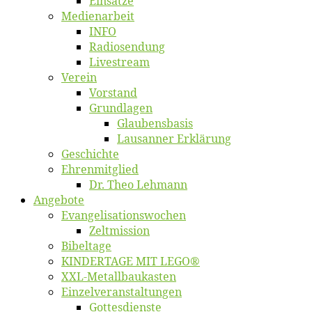
Ein­sät­ze
Me­di­en­ar­beit
INFO
Ra­dio­sen­dung
Live­stream
Ver­ein
Vor­stand
Grund­la­gen
Glaubens­ba­sis
Lausan­ner Erklärung
Ge­schich­te
Eh­ren­mit­glied
Dr. Theo Lehmann
An­ge­bo­te
Evangelisa­tions­wo­chen
Zelt­mis­si­on
Bi­bel­ta­ge
KINDERTAGE MIT LEGO®
XXL-Me­­tal­l­­bau­­kas­­ten
Einzelver­an­stal­tungen
Got­tes­diens­te