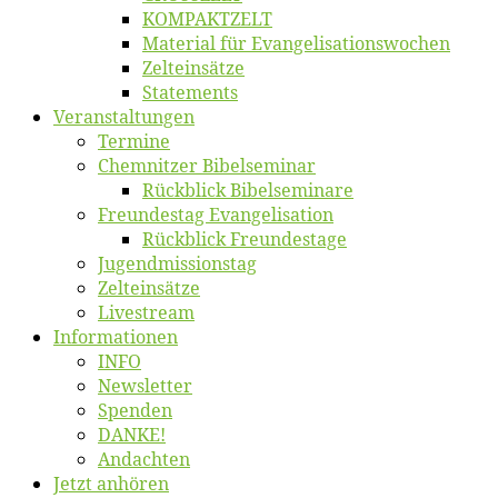
KOMPAKTZELT
Ma­te­ri­al für Evangelisationswochen
Zelt­ein­sät­ze
State­ments
Ver­an­stal­tun­gen
Ter­mi­ne
Chemnit­zer Bibelseminar
Rück­blick Bibelseminare
Freun­des­tag Evangelisation
Rück­blick Freundestage
Jugend­mis­sions­tag
Zelt­ein­sät­ze
Live­stream
Informatio­nen
INFO
News­let­ter
Spen­den
DANKE!
An­dach­ten
Jetzt an­hö­ren