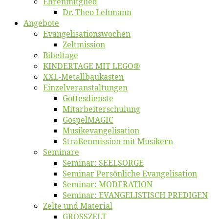
Eh­ren­mit­glied
Dr. Theo Lehmann
An­ge­bo­te
Evangelisa­tions­wo­chen
Zelt­mis­si­on
Bi­bel­ta­ge
KINDERTAGE MIT LEGO®
XXL-Me­­tal­l­­bau­­kas­­ten
Einzelver­an­stal­tungen
Got­tes­diens­te
Mitarbeiter­schulung
Gos­pel­MA­GIC
Musikevan­ge­li­sa­tion
Straßenmis­sion mit Musikern
Se­mi­na­re
Se­mi­nar: SEELSORGE
Se­mi­nar Per­sön­li­che Evangelisation
Se­mi­nar: MODERATION
Se­mi­nar: EVANGELISTISCH PREDIGEN
Zel­te und Material
GROSSZELT