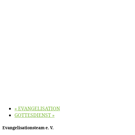
«
EVANGELISATION
GOTTESDIENST
»
Evan­ge­li­sa­ti­ons­team e. V.