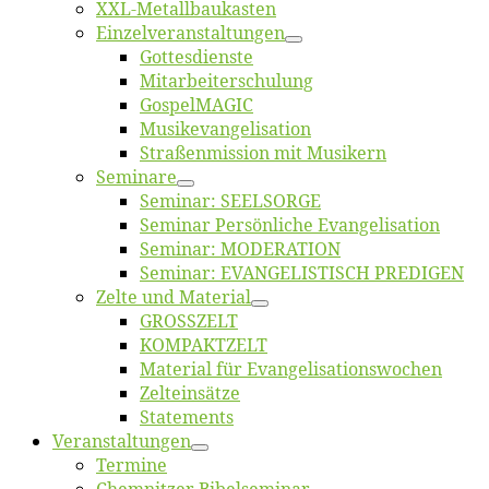
XXL-Me­­tal­l­­bau­­kas­­ten
Einzelver­an­stal­tungen
Got­tes­diens­te
Mitarbeiter­schulung
Gos­pel­MA­GIC
Musikevan­ge­li­sa­tion
Straßenmis­sion mit Musikern
Se­mi­na­re
Se­mi­nar: SEELSORGE
Se­mi­nar Per­sön­li­che Evangelisation
Se­mi­nar: MODERATION
Se­mi­nar: EVANGELISTISCH PREDIGEN
Zel­te und Material
GROSSZELT
KOMPAKTZELT
Ma­te­ri­al für Evangelisationswochen
Zelt­ein­sät­ze
State­ments
Ver­an­stal­tun­gen
Ter­mi­ne