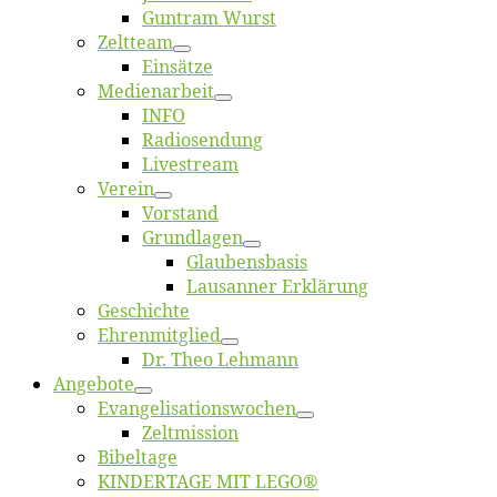
Gun­tram Wurst
Zelt­team
Ein­sät­ze
Me­di­en­ar­beit
INFO
Ra­dio­sen­dung
Live­stream
Ver­ein
Vor­stand
Grund­la­gen
Glaubens­ba­sis
Lausan­ner Erklärung
Ge­schich­te
Eh­ren­mit­glied
Dr. Theo Lehmann
An­ge­bo­te
Evangelisa­tions­wo­chen
Zelt­mis­si­on
Bi­bel­ta­ge
KINDERTAGE MIT LEGO®