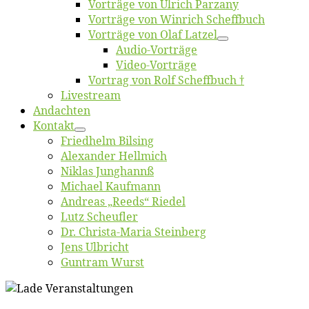
Vor­trä­ge von Ul­rich Parzany
Vor­trä­ge von Win­rich Scheffbuch
Vor­trä­ge von Olaf Latzel
Au­dio-Vor­trä­ge
Vi­deo-Vor­trä­ge
Vor­trag von Rolf Scheffbuch †
Live­stream
An­dach­ten
Kon­takt
Fried­helm Bilsing
Alex­an­der Hellmich
Ni­klas Junghannß
Mi­cha­el Kaufmann
An­dre­as „Reeds“ Riedel
Lutz Scheuf­ler
Dr. Chris­­ta-Ma­ria Steinberg
Jens Ulb­richt
Gun­tram Wurst