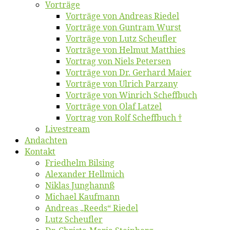
Vor­trä­ge
Vor­trä­ge von An­dre­as Riedel
Vor­trä­ge von Gun­tram Wurst
Vor­trä­ge von Lutz Scheufler
Vor­trä­ge von Hel­mut Matthies
Vor­trag von Niels Petersen
Vor­trä­ge von Dr. Ger­hard Maier
Vor­trä­ge von Ul­rich Parzany
Vor­trä­ge von Win­rich Scheffbuch
Vor­trä­ge von Olaf Latzel
Vor­trag von Rolf Scheffbuch †
Live­stream
An­dach­ten
Kon­takt
Fried­helm Bilsing
Alex­an­der Hellmich
Ni­klas Junghannß
Mi­cha­el Kaufmann
An­dre­as „Reeds“ Riedel
Lutz Scheuf­ler