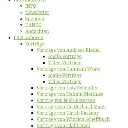
INFO
News­let­ter
Spen­den
DANKE!
An­dach­ten
Jetzt an­hö­ren
Vor­trä­ge
Vor­trä­ge von An­dre­as Riedel
Au­dio-Vor­trä­ge
Vi­deo-Vor­trä­ge
Vor­trä­ge von Gun­tram Wurst
Au­dio-Vor­trä­ge
Vi­deo-Vor­trä­ge
Vor­trä­ge von Lutz Scheufler
Vor­trä­ge von Hel­mut Matthies
Vor­trag von Niels Petersen
Vor­trä­ge von Dr. Ger­hard Maier
Vor­trä­ge von Ul­rich Parzany
Vor­trä­ge von Win­rich Scheffbuch
Vor­trä­ge von Olaf Latzel