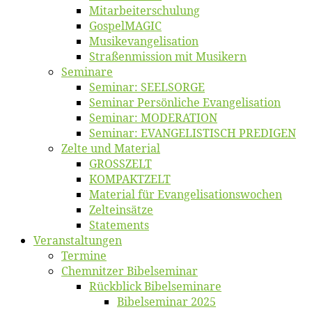
Mitarbeiter­schulung
Gos­pel­MA­GIC
Musikevan­ge­li­sa­tion
Straßenmis­sion mit Musikern
Se­mi­na­re
Se­mi­nar: SEELSORGE
Se­mi­nar Per­sön­li­che Evangelisation
Se­mi­nar: MODERATION
Se­mi­nar: EVANGELISTISCH PREDIGEN
Zel­te und Material
GROSSZELT
KOMPAKTZELT
Ma­te­ri­al für Evangelisationswochen
Zelt­ein­sät­ze
State­ments
Ver­an­stal­tun­gen
Ter­mi­ne
Chemnit­zer Bibelseminar
Rück­blick Bibelseminare
Bi­bel­se­mi­nar 2025