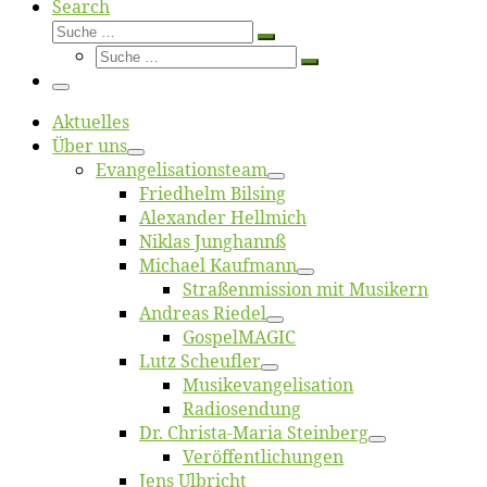
Search
Suche
Suche
Suche
…
Suche
…
Menü
Ak­tu­el­les
Über uns
Evangelisa­tions­team
Fried­helm Bilsing
Alex­an­der Hellmich
Ni­klas Junghannß
Mi­cha­el Kaufmann
Straßenmis­sion mit Musikern
An­dre­as Riedel
Gos­pel­MA­GIC
Lutz Scheuf­ler
Musikevan­ge­li­sa­tion
Ra­dio­sen­dung
Dr. Chris­­ta-Ma­ria Steinberg
Ver­öf­fent­li­chun­gen
Jens Ulb­richt