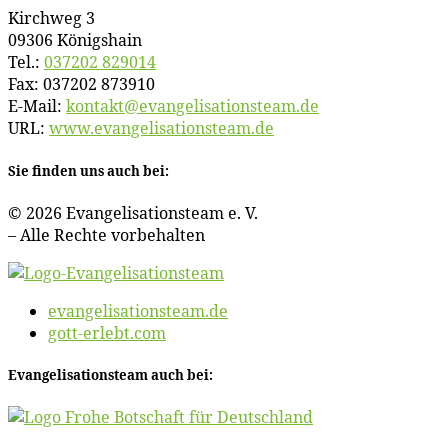
Kirch­weg 3
09306 Königshain
Tel.:
037202 829014
Fax: 037202 873910
E‑Mail:
kontakt@​evangelisationsteam.​de
URL:
www​.evan​ge​li​sa​ti​ons​team​.de
Sie fin­den uns auch bei:
© 2026 Evan­ge­li­sa­ti­ons­team e. V.
– Al­le Rech­te vorbehalten
evangelisationsteam.de
gott-erlebt.com
Evan­ge­li­sa­ti­ons­team auch bei: