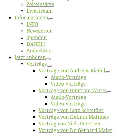
Zelt­ein­sät­ze
Live­stream
Informatio­nen
INFO
News­let­ter
Spen­den
DANKE!
An­dach­ten
Jetzt an­hö­ren
Vor­trä­ge
Vor­trä­ge von An­dre­as Riedel
Au­dio-Vor­trä­ge
Vi­deo-Vor­trä­ge
Vor­trä­ge von Gun­tram Wurst
Au­dio-Vor­trä­ge
Vi­deo-Vor­trä­ge
Vor­trä­ge von Lutz Scheufler
Vor­trä­ge von Hel­mut Matthies
Vor­trag von Niels Petersen
Vor­trä­ge von Dr. Ger­hard Maier