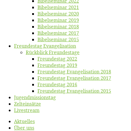
Bi­bel­se­mi­nar 2022
Bi­bel­se­mi­nar 2021
Bi­bel­se­mi­nar 2020
Bi­bel­se­mi­nar 2019
Bi­bel­se­mi­nar 2018
Bibelsemi­nar 2017
Bibelsemi­nar 2015
Freun­des­tag Evangelisation
Rück­blick Freundestage
Freun­des­tag 2022
Freun­des­tag 2019
Freun­des­tag Evan­ge­li­sa­ti­on 2018
Freun­des­tag Evan­ge­li­sa­ti­on 2017
Freun­des­tag 2016
Freun­des­tag Evan­ge­li­sa­ti­on 2015
Jugend­mis­sions­tag
Zelt­ein­sät­ze
Live­stream
Ak­tu­el­les
Über uns