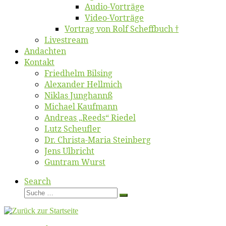
Au­dio-Vor­trä­ge
Vi­deo-Vor­trä­ge
Vor­trag von Rolf Scheffbuch †
Live­stream
An­dach­ten
Kon­takt
Fried­helm Bilsing
Alex­an­der Hellmich
Ni­klas Junghannß
Mi­cha­el Kaufmann
An­dre­as „Reeds“ Riedel
Lutz Scheuf­ler
Dr. Chris­­ta-Ma­ria Steinberg
Jens Ulb­richt
Gun­tram Wurst
Search
Suche
Suche
…