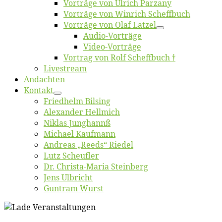
Vor­trä­ge von Ul­rich Parzany
Vor­trä­ge von Win­rich Scheffbuch
Vor­trä­ge von Olaf Latzel
Au­dio-Vor­trä­ge
Vi­deo-Vor­trä­ge
Vor­trag von Rolf Scheffbuch †
Live­stream
An­dach­ten
Kon­takt
Fried­helm Bilsing
Alex­an­der Hellmich
Ni­klas Junghannß
Mi­cha­el Kaufmann
An­dre­as „Reeds“ Riedel
Lutz Scheuf­ler
Dr. Chris­­ta-Ma­ria Steinberg
Jens Ulb­richt
Gun­tram Wurst