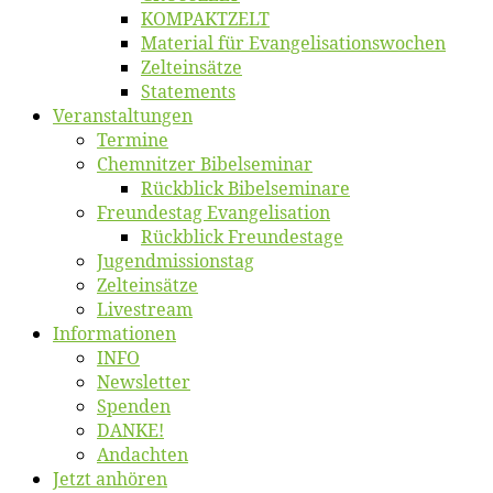
KOMPAKTZELT
Ma­te­ri­al für Evangelisationswochen
Zelt­ein­sät­ze
State­ments
Ver­an­stal­tun­gen
Ter­mi­ne
Chemnit­zer Bibelseminar
Rück­blick Bibelseminare
Freun­des­tag Evangelisation
Rück­blick Freundestage
Jugend­mis­sions­tag
Zelt­ein­sät­ze
Live­stream
Informatio­nen
INFO
News­let­ter
Spen­den
DANKE!
An­dach­ten
Jetzt an­hö­ren