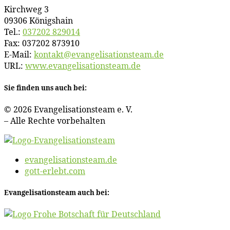
Kirch­weg 3
09306 Königshain
Tel.:
037202 829014
Fax: 037202 873910
E‑Mail:
kontakt@​evangelisationsteam.​de
URL:
www​.evan​ge​li​sa​ti​ons​team​.de
Sie fin­den uns auch bei:
© 2026 Evan­ge­li­sa­ti­ons­team e. V.
– Al­le Rech­te vorbehalten
evangelisationsteam.de
gott-erlebt.com
Evan­ge­li­sa­ti­ons­team auch bei: