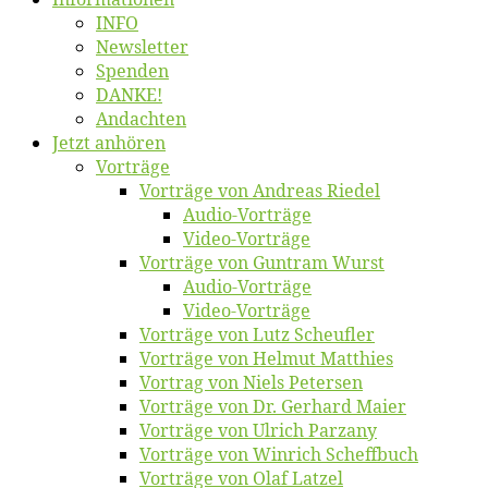
INFO
News­let­ter
Spen­den
DANKE!
An­dach­ten
Jetzt an­hö­ren
Vor­trä­ge
Vor­trä­ge von An­dre­as Riedel
Au­dio-Vor­trä­ge
Vi­deo-Vor­trä­ge
Vor­trä­ge von Gun­tram Wurst
Au­dio-Vor­trä­ge
Vi­deo-Vor­trä­ge
Vor­trä­ge von Lutz Scheufler
Vor­trä­ge von Hel­mut Matthies
Vor­trag von Niels Petersen
Vor­trä­ge von Dr. Ger­hard Maier
Vor­trä­ge von Ul­rich Parzany
Vor­trä­ge von Win­rich Scheffbuch
Vor­trä­ge von Olaf Latzel