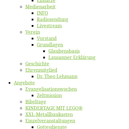
Ein­sät­ze
Me­di­en­ar­beit
INFO
Ra­dio­sen­dung
Live­stream
Ver­ein
Vor­stand
Grund­la­gen
Glaubens­ba­sis
Lausan­ner Erklärung
Ge­schich­te
Eh­ren­mit­glied
Dr. Theo Lehmann
An­ge­bo­te
Evangelisa­tions­wo­chen
Zelt­mis­si­on
Bi­bel­ta­ge
KINDERTAGE MIT LEGO®
XXL-Me­­tal­l­­bau­­kas­­ten
Einzelver­an­stal­tungen
Got­tes­diens­te