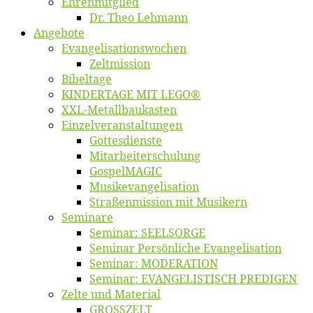
Eh­ren­mit­glied
Dr. Theo Lehmann
An­ge­bo­te
Evangelisa­tions­wo­chen
Zelt­mis­si­on
Bi­bel­ta­ge
KINDERTAGE MIT LEGO®
XXL-Me­­tal­l­­bau­­kas­­ten
Einzelver­an­stal­tungen
Got­tes­diens­te
Mitarbeiter­schulung
Gos­pel­MA­GIC
Musikevan­ge­li­sa­tion
Straßenmis­sion mit Musikern
Se­mi­na­re
Se­mi­nar: SEELSORGE
Se­mi­nar Per­sön­li­che Evangelisation
Se­mi­nar: MODERATION
Se­mi­nar: EVANGELISTISCH PREDIGEN
Zel­te und Material
GROSSZELT