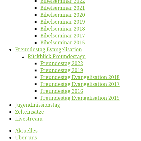
Bi­bel­se­mi­nar 2022
Bi­bel­se­mi­nar 2021
Bi­bel­se­mi­nar 2020
Bi­bel­se­mi­nar 2019
Bi­bel­se­mi­nar 2018
Bibelsemi­nar 2017
Bibelsemi­nar 2015
Freun­des­tag Evangelisation
Rück­blick Freundestage
Freun­des­tag 2022
Freun­des­tag 2019
Freun­des­tag Evan­ge­li­sa­ti­on 2018
Freun­des­tag Evan­ge­li­sa­ti­on 2017
Freun­des­tag 2016
Freun­des­tag Evan­ge­li­sa­ti­on 2015
Jugend­mis­sions­tag
Zelt­ein­sät­ze
Live­stream
Ak­tu­el­les
Über uns