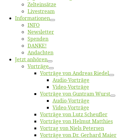
Zelt­ein­sät­ze
Live­stream
Informatio­nen
INFO
News­let­ter
Spen­den
DANKE!
An­dach­ten
Jetzt an­hö­ren
Vor­trä­ge
Vor­trä­ge von An­dre­as Riedel
Au­dio-Vor­trä­ge
Vi­deo-Vor­trä­ge
Vor­trä­ge von Gun­tram Wurst
Au­dio-Vor­trä­ge
Vi­deo-Vor­trä­ge
Vor­trä­ge von Lutz Scheufler
Vor­trä­ge von Hel­mut Matthies
Vor­trag von Niels Petersen
Vor­trä­ge von Dr. Ger­hard Maier