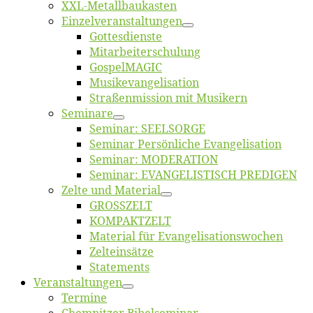
XXL-Me­­tal­l­­bau­­kas­­ten
Einzelver­an­stal­tungen
Got­tes­diens­te
Mitarbeiter­schulung
Gos­pel­MA­GIC
Musikevan­ge­li­sa­tion
Straßenmis­sion mit Musikern
Se­mi­na­re
Se­mi­nar: SEELSORGE
Se­mi­nar Per­sön­li­che Evangelisation
Se­mi­nar: MODERATION
Se­mi­nar: EVANGELISTISCH PREDIGEN
Zel­te und Material
GROSSZELT
KOMPAKTZELT
Ma­te­ri­al für Evangelisationswochen
Zelt­ein­sät­ze
State­ments
Ver­an­stal­tun­gen
Ter­mi­ne