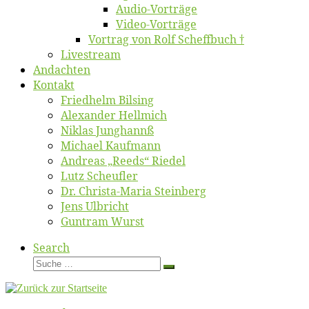
Au­dio-Vor­trä­ge
Vi­deo-Vor­trä­ge
Vor­trag von Rolf Scheffbuch †
Live­stream
An­dach­ten
Kon­takt
Fried­helm Bilsing
Alex­an­der Hellmich
Ni­klas Junghannß
Mi­cha­el Kaufmann
An­dre­as „Reeds“ Riedel
Lutz Scheuf­ler
Dr. Chris­­ta-Ma­ria Steinberg
Jens Ulb­richt
Gun­tram Wurst
Search
Suche
Suche
…