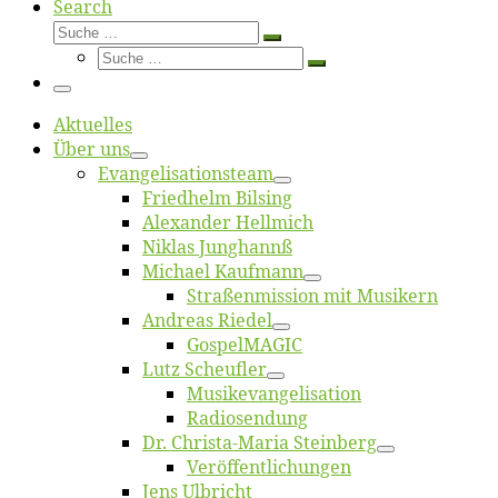
Search
Suche
Suche
Suche
…
Suche
…
Menü
Ak­tu­el­les
Über uns
Evangelisa­tions­team
Fried­helm Bilsing
Alex­an­der Hellmich
Ni­klas Junghannß
Mi­cha­el Kaufmann
Straßenmis­sion mit Musikern
An­dre­as Riedel
Gos­pel­MA­GIC
Lutz Scheuf­ler
Musikevan­ge­li­sa­tion
Ra­dio­sen­dung
Dr. Chris­­ta-Ma­ria Steinberg
Ver­öf­fent­li­chun­gen
Jens Ulb­richt