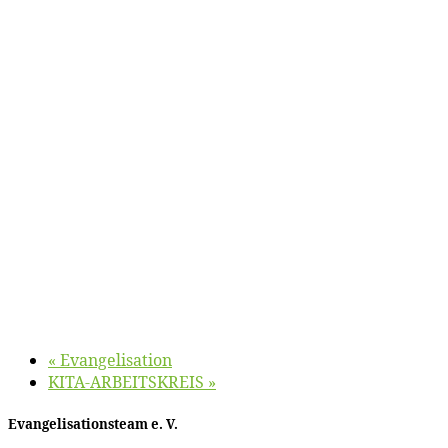
«
Evan­ge­li­sa­ti­on
KITA-ARBEITSKREIS
»
Evan­ge­li­sa­ti­ons­team e. V.