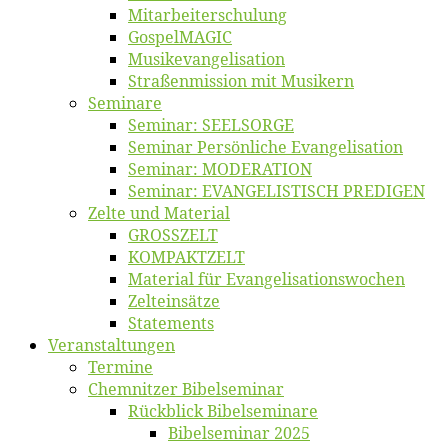
Mitarbeiter­schulung
Gos­pel­MA­GIC
Musikevan­ge­li­sa­tion
Straßenmis­sion mit Musikern
Se­mi­na­re
Se­mi­nar: SEELSORGE
Se­mi­nar Per­sön­li­che Evangelisation
Se­mi­nar: MODERATION
Se­mi­nar: EVANGELISTISCH PREDIGEN
Zel­te und Material
GROSSZELT
KOMPAKTZELT
Ma­te­ri­al für Evangelisationswochen
Zelt­ein­sät­ze
State­ments
Ver­an­stal­tun­gen
Ter­mi­ne
Chemnit­zer Bibelseminar
Rück­blick Bibelseminare
Bi­bel­se­mi­nar 2025