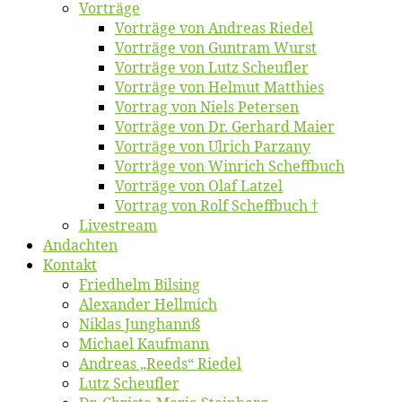
Vor­trä­ge
Vor­trä­ge von An­dre­as Riedel
Vor­trä­ge von Gun­tram Wurst
Vor­trä­ge von Lutz Scheufler
Vor­trä­ge von Hel­mut Matthies
Vor­trag von Niels Petersen
Vor­trä­ge von Dr. Ger­hard Maier
Vor­trä­ge von Ul­rich Parzany
Vor­trä­ge von Win­rich Scheffbuch
Vor­trä­ge von Olaf Latzel
Vor­trag von Rolf Scheffbuch †
Live­stream
An­dach­ten
Kon­takt
Fried­helm Bilsing
Alex­an­der Hellmich
Ni­klas Junghannß
Mi­cha­el Kaufmann
An­dre­as „Reeds“ Riedel
Lutz Scheuf­ler