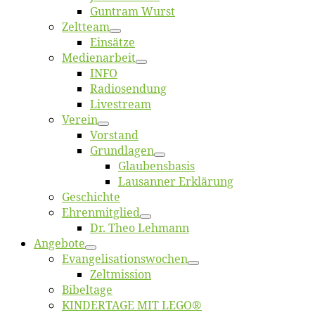
Gun­tram Wurst
Zelt­team
Ein­sät­ze
Me­di­en­ar­beit
INFO
Ra­dio­sen­dung
Live­stream
Ver­ein
Vor­stand
Grund­la­gen
Glaubens­ba­sis
Lausan­ner Erklärung
Ge­schich­te
Eh­ren­mit­glied
Dr. Theo Lehmann
An­ge­bo­te
Evangelisa­tions­wo­chen
Zelt­mis­si­on
Bi­bel­ta­ge
KINDERTAGE MIT LEGO®