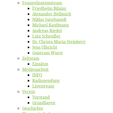
Evangelisa­tions­team
Fried­helm Bilsing
Alex­an­der Hellmich
Ni­klas Junghannß
Mi­cha­el Kaufmann
An­dre­as Riedel
Lutz Scheuf­ler
Dr. Chris­­ta-Ma­ria Steinberg
Jens Ulb­richt
Gun­tram Wurst
Zelt­team
Ein­sät­ze
Me­di­en­ar­beit
INFO
Ra­dio­sen­dung
Live­stream
Ver­ein
Vor­stand
Grund­la­gen
Ge­schich­te