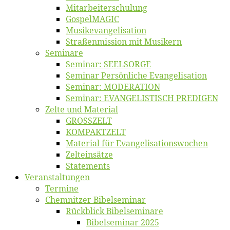
Mitarbeiter­schulung
Gos­pel­MA­GIC
Musikevan­ge­li­sa­tion
Straßenmis­sion mit Musikern
Se­mi­na­re
Se­mi­nar: SEELSORGE
Se­mi­nar Per­sön­li­che Evangelisation
Se­mi­nar: MODERATION
Se­mi­nar: EVANGELISTISCH PREDIGEN
Zel­te und Material
GROSSZELT
KOMPAKTZELT
Ma­te­ri­al für Evangelisationswochen
Zelt­ein­sät­ze
State­ments
Ver­an­stal­tun­gen
Ter­mi­ne
Chemnit­zer Bibelseminar
Rück­blick Bibelseminare
Bi­bel­se­mi­nar 2025