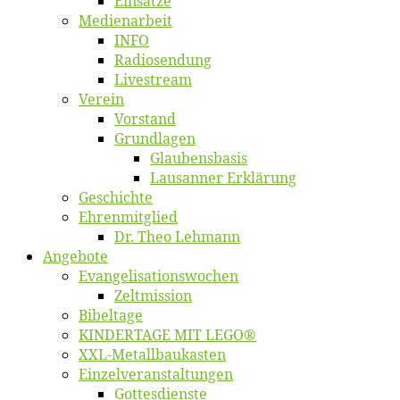
Ein­sät­ze
Me­di­en­ar­beit
INFO
Ra­dio­sen­dung
Live­stream
Ver­ein
Vor­stand
Grund­la­gen
Glaubens­ba­sis
Lausan­ner Erklärung
Ge­schich­te
Eh­ren­mit­glied
Dr. Theo Lehmann
An­ge­bo­te
Evangelisa­tions­wo­chen
Zelt­mis­si­on
Bi­bel­ta­ge
KINDERTAGE MIT LEGO®
XXL-Me­­tal­l­­bau­­kas­­ten
Einzelver­an­stal­tungen
Got­tes­diens­te