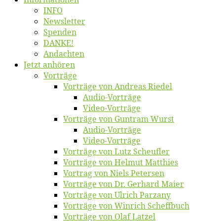
INFO
News­let­ter
Spen­den
DANKE!
An­dach­ten
Jetzt an­hö­ren
Vor­trä­ge
Vor­trä­ge von An­dre­as Riedel
Au­dio-Vor­trä­ge
Vi­deo-Vor­trä­ge
Vor­trä­ge von Gun­tram Wurst
Au­dio-Vor­trä­ge
Vi­deo-Vor­trä­ge
Vor­trä­ge von Lutz Scheufler
Vor­trä­ge von Hel­mut Matthies
Vor­trag von Niels Petersen
Vor­trä­ge von Dr. Ger­hard Maier
Vor­trä­ge von Ul­rich Parzany
Vor­trä­ge von Win­rich Scheffbuch
Vor­trä­ge von Olaf Latzel