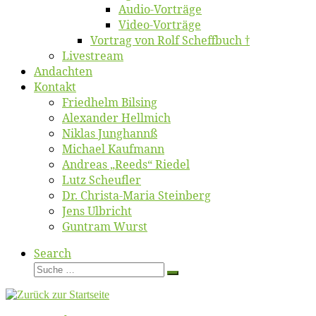
Au­dio-Vor­trä­ge
Vi­deo-Vor­trä­ge
Vor­trag von Rolf Scheffbuch †
Live­stream
An­dach­ten
Kon­takt
Fried­helm Bilsing
Alex­an­der Hellmich
Ni­klas Junghannß
Mi­cha­el Kaufmann
An­dre­as „Reeds“ Riedel
Lutz Scheuf­ler
Dr. Chris­­ta-Ma­ria Steinberg
Jens Ulb­richt
Gun­tram Wurst
Search
Suche
Suche
…