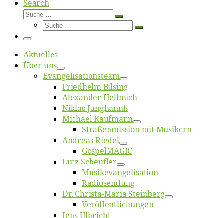
Search
Suche
Suche
Suche
…
Suche
…
Menü
Ak­tu­el­les
Über uns
Evangelisa­tions­team
Fried­helm Bilsing
Alex­an­der Hellmich
Ni­klas Junghannß
Mi­cha­el Kaufmann
Straßenmis­sion mit Musikern
An­dre­as Riedel
Gos­pel­MA­GIC
Lutz Scheuf­ler
Musikevan­ge­li­sa­tion
Ra­dio­sen­dung
Dr. Chris­­ta-Ma­ria Steinberg
Ver­öf­fent­li­chun­gen
Jens Ulb­richt