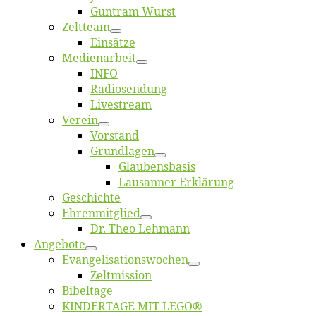
Gun­tram Wurst
Zelt­team
Ein­sät­ze
Me­di­en­ar­beit
INFO
Ra­dio­sen­dung
Live­stream
Ver­ein
Vor­stand
Grund­la­gen
Glaubens­ba­sis
Lausan­ner Erklärung
Ge­schich­te
Eh­ren­mit­glied
Dr. Theo Lehmann
An­ge­bo­te
Evangelisa­tions­wo­chen
Zelt­mis­si­on
Bi­bel­ta­ge
KINDERTAGE MIT LEGO®