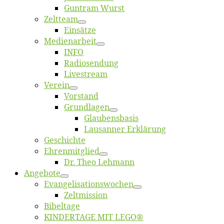
Gun­tram Wurst
Zelt­team
Ein­sät­ze
Me­di­en­ar­beit
INFO
Ra­dio­sen­dung
Live­stream
Ver­ein
Vor­stand
Grund­la­gen
Glaubens­ba­sis
Lausan­ner Erklärung
Ge­schich­te
Eh­ren­mit­glied
Dr. Theo Lehmann
An­ge­bo­te
Evangelisa­tions­wo­chen
Zelt­mis­si­on
Bi­bel­ta­ge
KINDERTAGE MIT LEGO®