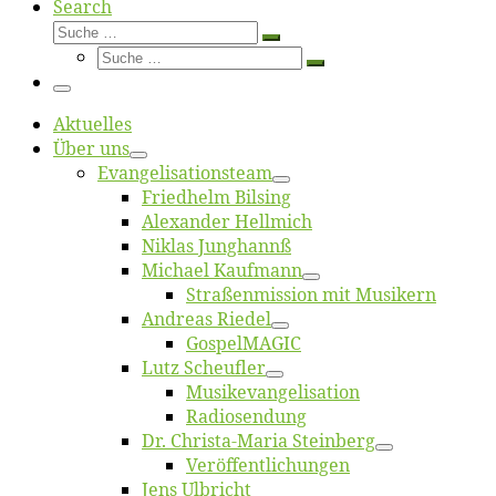
Search
Suche
Suche
Suche
…
Suche
…
Menü
Ak­tu­el­les
Über uns
Evangelisa­tions­team
Fried­helm Bilsing
Alex­an­der Hellmich
Ni­klas Junghannß
Mi­cha­el Kaufmann
Straßenmis­sion mit Musikern
An­dre­as Riedel
Gos­pel­MA­GIC
Lutz Scheuf­ler
Musikevan­ge­li­sa­tion
Ra­dio­sen­dung
Dr. Chris­­ta-Ma­ria Steinberg
Ver­öf­fent­li­chun­gen
Jens Ulb­richt