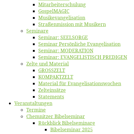
Mitarbeiter­schulung
Gos­pel­MA­GIC
Musikevan­ge­li­sa­tion
Straßenmis­sion mit Musikern
Se­mi­na­re
Se­mi­nar: SEELSORGE
Se­mi­nar Per­sön­li­che Evangelisation
Se­mi­nar: MODERATION
Se­mi­nar: EVANGELISTISCH PREDIGEN
Zel­te und Material
GROSSZELT
KOMPAKTZELT
Ma­te­ri­al für Evangelisationswochen
Zelt­ein­sät­ze
State­ments
Ver­an­stal­tun­gen
Ter­mi­ne
Chemnit­zer Bibelseminar
Rück­blick Bibelseminare
Bi­bel­se­mi­nar 2025