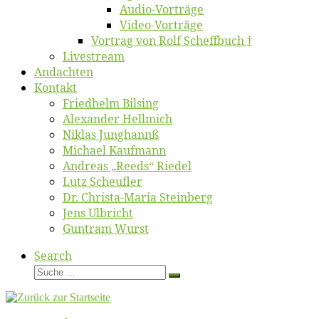
Au­dio-Vor­trä­ge
Vi­deo-Vor­trä­ge
Vor­trag von Rolf Scheffbuch †
Live­stream
An­dach­ten
Kon­takt
Fried­helm Bilsing
Alex­an­der Hellmich
Ni­klas Junghannß
Mi­cha­el Kaufmann
An­dre­as „Reeds“ Riedel
Lutz Scheuf­ler
Dr. Chris­­ta-Ma­ria Steinberg
Jens Ulb­richt
Gun­tram Wurst
Search
Suche
Suche
…