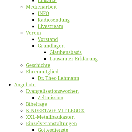
Ein­sät­ze
Me­di­en­ar­beit
INFO
Ra­dio­sen­dung
Live­stream
Ver­ein
Vor­stand
Grund­la­gen
Glaubens­ba­sis
Lausan­ner Erklärung
Ge­schich­te
Eh­ren­mit­glied
Dr. Theo Lehmann
An­ge­bo­te
Evangelisa­tions­wo­chen
Zelt­mis­si­on
Bi­bel­ta­ge
KINDERTAGE MIT LEGO®
XXL-Me­­tal­l­­bau­­kas­­ten
Einzelver­an­stal­tungen
Got­tes­diens­te