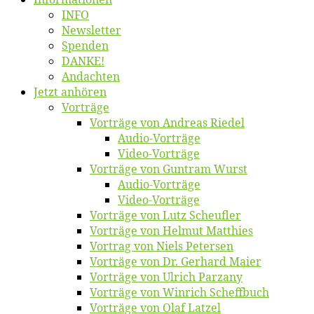
INFO
News­let­ter
Spen­den
DANKE!
An­dach­ten
Jetzt an­hö­ren
Vor­trä­ge
Vor­trä­ge von An­dre­as Riedel
Au­dio-Vor­trä­ge
Vi­deo-Vor­trä­ge
Vor­trä­ge von Gun­tram Wurst
Au­dio-Vor­trä­ge
Vi­deo-Vor­trä­ge
Vor­trä­ge von Lutz Scheufler
Vor­trä­ge von Hel­mut Matthies
Vor­trag von Niels Petersen
Vor­trä­ge von Dr. Ger­hard Maier
Vor­trä­ge von Ul­rich Parzany
Vor­trä­ge von Win­rich Scheffbuch
Vor­trä­ge von Olaf Latzel