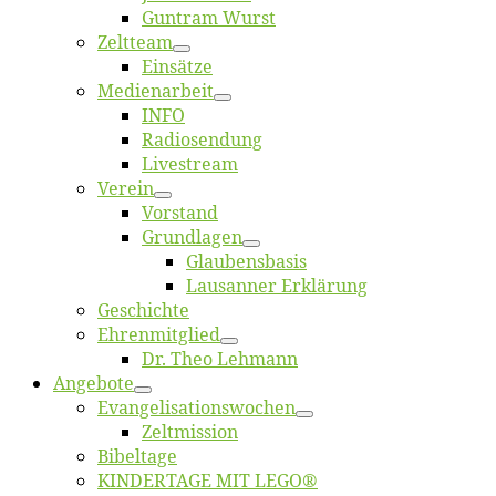
Gun­tram Wurst
Zelt­team
Ein­sät­ze
Me­di­en­ar­beit
INFO
Ra­dio­sen­dung
Live­stream
Ver­ein
Vor­stand
Grund­la­gen
Glaubens­ba­sis
Lausan­ner Erklärung
Ge­schich­te
Eh­ren­mit­glied
Dr. Theo Lehmann
An­ge­bo­te
Evangelisa­tions­wo­chen
Zelt­mis­si­on
Bi­bel­ta­ge
KINDERTAGE MIT LEGO®