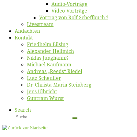
Au­dio-Vor­trä­ge
Vi­deo-Vor­trä­ge
Vor­trag von Rolf Scheffbuch †
Live­stream
An­dach­ten
Kon­takt
Fried­helm Bilsing
Alex­an­der Hellmich
Ni­klas Junghannß
Mi­cha­el Kaufmann
An­dre­as „Reeds“ Riedel
Lutz Scheuf­ler
Dr. Chris­­ta-Ma­ria Steinberg
Jens Ulb­richt
Gun­tram Wurst
Search
Suche
Suche
…