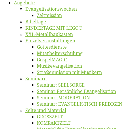
An­ge­bo­te
Evangelisa­tions­wo­chen
Zelt­mis­si­on
Bi­bel­ta­ge
KINDERTAGE MIT LEGO®
XXL-Me­­tal­l­­bau­­kas­­ten
Einzelver­an­stal­tungen
Got­tes­diens­te
Mitarbeiter­schulung
Gos­pel­MA­GIC
Musikevan­ge­li­sa­tion
Straßenmis­sion mit Musikern
Se­mi­na­re
Se­mi­nar: SEELSORGE
Se­mi­nar Per­sön­li­che Evangelisation
Se­mi­nar: MODERATION
Se­mi­nar: EVANGELISTISCH PREDIGEN
Zel­te und Material
GROSSZELT
KOMPAKTZELT