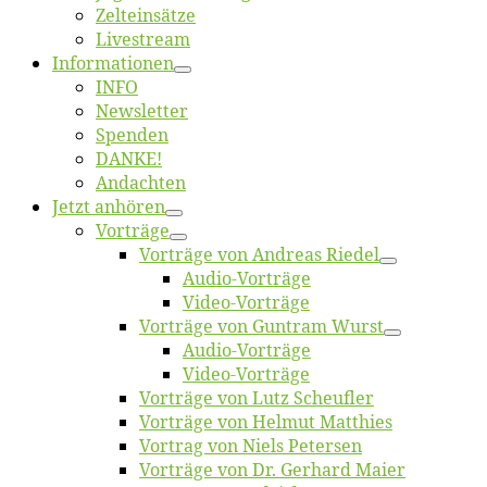
Zelt­ein­sät­ze
Live­stream
Informatio­nen
INFO
News­let­ter
Spen­den
DANKE!
An­dach­ten
Jetzt an­hö­ren
Vor­trä­ge
Vor­trä­ge von An­dre­as Riedel
Au­dio-Vor­trä­ge
Vi­deo-Vor­trä­ge
Vor­trä­ge von Gun­tram Wurst
Au­dio-Vor­trä­ge
Vi­deo-Vor­trä­ge
Vor­trä­ge von Lutz Scheufler
Vor­trä­ge von Hel­mut Matthies
Vor­trag von Niels Petersen
Vor­trä­ge von Dr. Ger­hard Maier