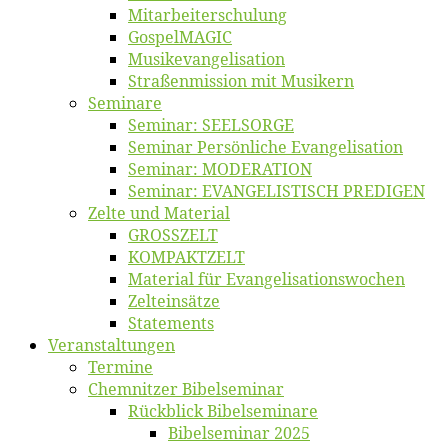
Mitarbeiter­schulung
Gos­pel­MA­GIC
Musikevan­ge­li­sa­tion
Straßenmis­sion mit Musikern
Se­mi­na­re
Se­mi­nar: SEELSORGE
Se­mi­nar Per­sön­li­che Evangelisation
Se­mi­nar: MODERATION
Se­mi­nar: EVANGELISTISCH PREDIGEN
Zel­te und Material
GROSSZELT
KOMPAKTZELT
Ma­te­ri­al für Evangelisationswochen
Zelt­ein­sät­ze
State­ments
Ver­an­stal­tun­gen
Ter­mi­ne
Chemnit­zer Bibelseminar
Rück­blick Bibelseminare
Bi­bel­se­mi­nar 2025