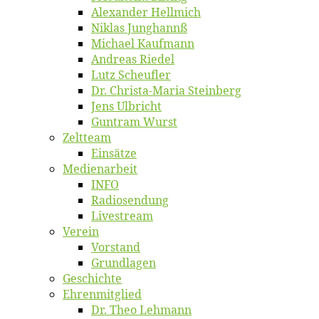
Alex­an­der Hellmich
Ni­klas Junghannß
Mi­cha­el Kaufmann
An­dre­as Riedel
Lutz Scheuf­ler
Dr. Chris­­ta-Ma­ria Steinberg
Jens Ulb­richt
Gun­tram Wurst
Zelt­team
Ein­sät­ze
Me­di­en­ar­beit
INFO
Ra­dio­sen­dung
Live­stream
Ver­ein
Vor­stand
Grund­la­gen
Ge­schich­te
Eh­ren­mit­glied
Dr. Theo Lehmann