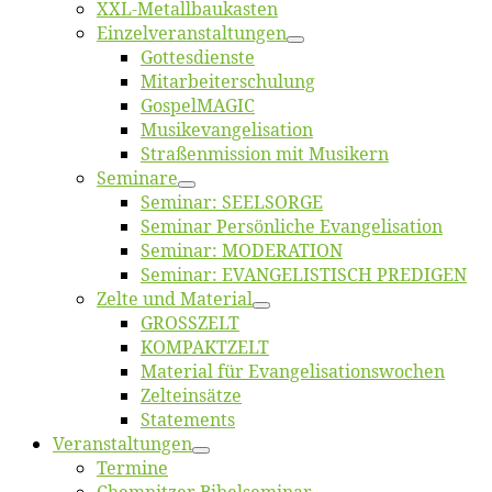
XXL-Me­­tal­l­­bau­­kas­­ten
Einzelver­an­stal­tungen
Got­tes­diens­te
Mitarbeiter­schulung
Gos­pel­MA­GIC
Musikevan­ge­li­sa­tion
Straßenmis­sion mit Musikern
Se­mi­na­re
Se­mi­nar: SEELSORGE
Se­mi­nar Per­sön­li­che Evangelisation
Se­mi­nar: MODERATION
Se­mi­nar: EVANGELISTISCH PREDIGEN
Zel­te und Material
GROSSZELT
KOMPAKTZELT
Ma­te­ri­al für Evangelisationswochen
Zelt­ein­sät­ze
State­ments
Ver­an­stal­tun­gen
Ter­mi­ne