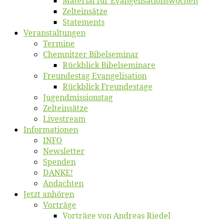
Ma­te­ri­al für Evangelisationswochen
Zelt­ein­sät­ze
State­ments
Ver­an­stal­tun­gen
Ter­mi­ne
Chemnit­zer Bibelseminar
Rück­blick Bibelseminare
Freun­des­tag Evangelisation
Rück­blick Freundestage
Jugend­mis­sions­tag
Zelt­ein­sät­ze
Live­stream
Informatio­nen
INFO
News­let­ter
Spen­den
DANKE!
An­dach­ten
Jetzt an­hö­ren
Vor­trä­ge
Vor­trä­ge von An­dre­as Riedel