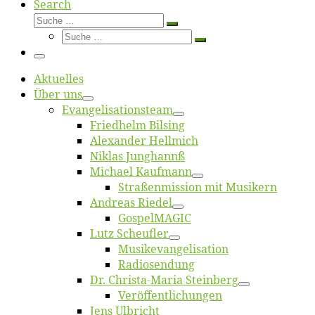
Search
Suche
Suche
Suche
…
Suche
…
Menü
Ak­tu­el­les
Über uns
Evangelisa­tions­team
Fried­helm Bilsing
Alex­an­der Hellmich
Ni­klas Junghannß
Mi­cha­el Kaufmann
Straßenmis­sion mit Musikern
An­dre­as Riedel
Gos­pel­MA­GIC
Lutz Scheuf­ler
Musikevan­ge­li­sa­tion
Ra­dio­sen­dung
Dr. Chris­­ta-Ma­ria Steinberg
Ver­öf­fent­li­chun­gen
Jens Ulb­richt