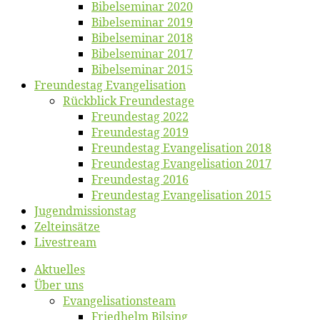
Bi­bel­se­mi­nar 2020
Bi­bel­se­mi­nar 2019
Bi­bel­se­mi­nar 2018
Bibelsemi­nar 2017
Bibelsemi­nar 2015
Freun­des­tag Evangelisation
Rück­blick Freundestage
Freun­des­tag 2022
Freun­des­tag 2019
Freun­des­tag Evan­ge­li­sa­ti­on 2018
Freun­des­tag Evan­ge­li­sa­ti­on 2017
Freun­des­tag 2016
Freun­des­tag Evan­ge­li­sa­ti­on 2015
Jugend­mis­sions­tag
Zelt­ein­sät­ze
Live­stream
Ak­tu­el­les
Über uns
Evangelisa­tions­team
Fried­helm Bilsing