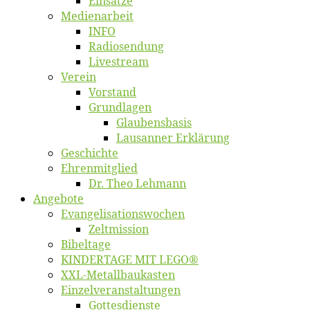
Ein­sät­ze
Me­di­en­ar­beit
INFO
Ra­dio­sen­dung
Live­stream
Ver­ein
Vor­stand
Grund­la­gen
Glaubens­ba­sis
Lausan­ner Erklärung
Ge­schich­te
Eh­ren­mit­glied
Dr. Theo Lehmann
An­ge­bo­te
Evangelisa­tions­wo­chen
Zelt­mis­si­on
Bi­bel­ta­ge
KINDERTAGE MIT LEGO®
XXL-Me­­tal­l­­bau­­kas­­ten
Einzelver­an­stal­tungen
Got­tes­diens­te