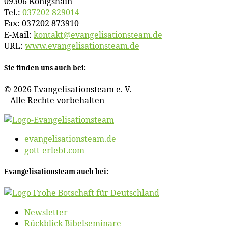
09306 Königshain
Tel.:
037202 829014
Fax: 037202 873910
E‑Mail:
kontakt@​evangelisationsteam.​de
URL:
www​.evan​ge​li​sa​ti​ons​team​.de
Sie fin­den uns auch bei:
© 2026 Evan­ge­li­sa­ti­ons­team e. V.
– Al­le Rech­te vorbehalten
evangelisationsteam.de
gott-erlebt.com
Evan­ge­li­sa­ti­ons­team auch bei:
News­let­ter
Rück­blick Bibelseminare