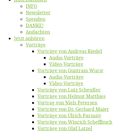
INFO
News­let­ter
Spen­den
DANKE!
An­dach­ten
Jetzt an­hö­ren
Vor­trä­ge
Vor­trä­ge von An­dre­as Riedel
Au­dio-Vor­trä­ge
Vi­deo-Vor­trä­ge
Vor­trä­ge von Gun­tram Wurst
Au­dio-Vor­trä­ge
Vi­deo-Vor­trä­ge
Vor­trä­ge von Lutz Scheufler
Vor­trä­ge von Hel­mut Matthies
Vor­trag von Niels Petersen
Vor­trä­ge von Dr. Ger­hard Maier
Vor­trä­ge von Ul­rich Parzany
Vor­trä­ge von Win­rich Scheffbuch
Vor­trä­ge von Olaf Latzel