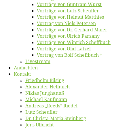
Vor­trä­ge von Gun­tram Wurst
Vor­trä­ge von Lutz Scheufler
Vor­trä­ge von Hel­mut Matthies
Vor­trag von Niels Petersen
Vor­trä­ge von Dr. Ger­hard Maier
Vor­trä­ge von Ul­rich Parzany
Vor­trä­ge von Win­rich Scheffbuch
Vor­trä­ge von Olaf Latzel
Vor­trag von Rolf Scheffbuch †
Live­stream
An­dach­ten
Kon­takt
Fried­helm Bilsing
Alex­an­der Hellmich
Ni­klas Junghannß
Mi­cha­el Kaufmann
An­dre­as „Reeds“ Riedel
Lutz Scheuf­ler
Dr. Chris­­ta-Ma­ria Steinberg
Jens Ulb­richt