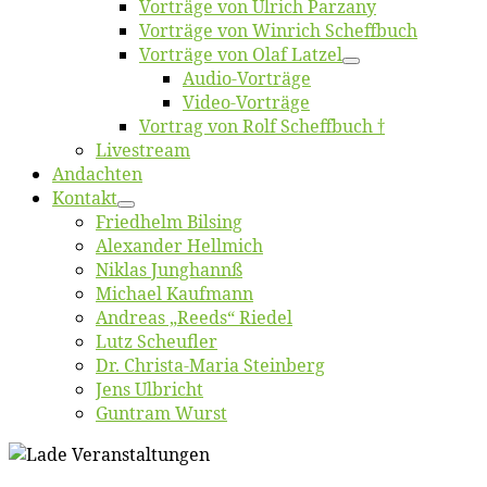
Vor­trä­ge von Ul­rich Parzany
Vor­trä­ge von Win­rich Scheffbuch
Vor­trä­ge von Olaf Latzel
Au­dio-Vor­trä­ge
Vi­deo-Vor­trä­ge
Vor­trag von Rolf Scheffbuch †
Live­stream
An­dach­ten
Kon­takt
Fried­helm Bilsing
Alex­an­der Hellmich
Ni­klas Junghannß
Mi­cha­el Kaufmann
An­dre­as „Reeds“ Riedel
Lutz Scheuf­ler
Dr. Chris­­ta-Ma­ria Steinberg
Jens Ulb­richt
Gun­tram Wurst