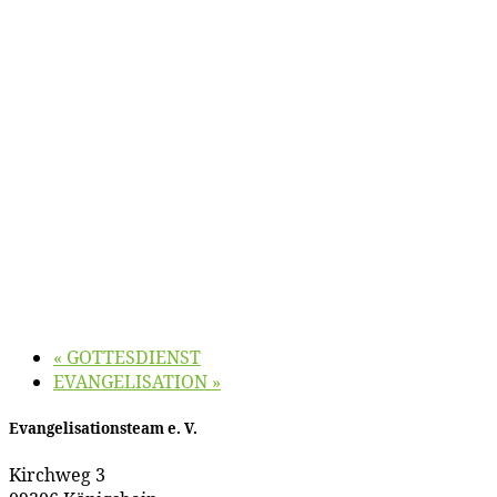
«
GOTTESDIENST
EVANGELISATION
»
Evan­ge­li­sa­ti­ons­team e. V.
Kirch­weg 3