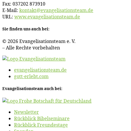
Fax: 037202 873910
E‑Mail:
kontakt@​evangelisationsteam.​de
URL:
www​.evan​ge​li​sa​ti​ons​team​.de
Sie fin­den uns auch bei:
© 2026 Evan­ge­li­sa­ti­ons­team e. V.
– Al­le Rech­te vorbehalten
evangelisationsteam.de
gott-erlebt.com
Evan­ge­li­sa­ti­ons­team auch bei:
News­let­ter
Rück­blick Bibelseminare
Rück­blick Freundestage