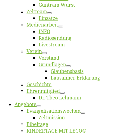
Gun­tram Wurst
Zelt­team
Ein­sät­ze
Me­di­en­ar­beit
INFO
Ra­dio­sen­dung
Live­stream
Ver­ein
Vor­stand
Grund­la­gen
Glaubens­ba­sis
Lausan­ner Erklärung
Ge­schich­te
Eh­ren­mit­glied
Dr. Theo Lehmann
An­ge­bo­te
Evangelisa­tions­wo­chen
Zelt­mis­si­on
Bi­bel­ta­ge
KINDERTAGE MIT LEGO®