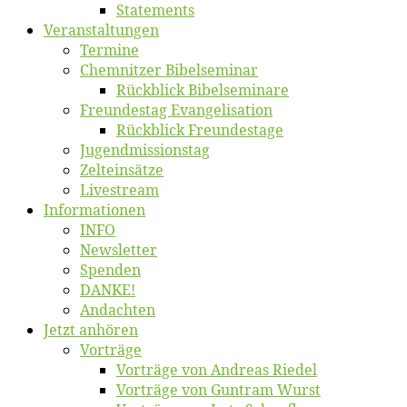
State­ments
Ver­an­stal­tun­gen
Ter­mi­ne
Chemnit­zer Bibelseminar
Rück­blick Bibelseminare
Freun­des­tag Evangelisation
Rück­blick Freundestage
Jugend­mis­sions­tag
Zelt­ein­sät­ze
Live­stream
Informatio­nen
INFO
News­let­ter
Spen­den
DANKE!
An­dach­ten
Jetzt an­hö­ren
Vor­trä­ge
Vor­trä­ge von An­dre­as Riedel
Vor­trä­ge von Gun­tram Wurst