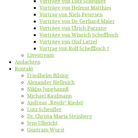
Vor­trä­ge von Lutz Scheufler
Vor­trä­ge von Hel­mut Matthies
Vor­trag von Niels Petersen
Vor­trä­ge von Dr. Ger­hard Maier
Vor­trä­ge von Ul­rich Parzany
Vor­trä­ge von Win­rich Scheffbuch
Vor­trä­ge von Olaf Latzel
Vor­trag von Rolf Scheffbuch †
Live­stream
An­dach­ten
Kon­takt
Fried­helm Bilsing
Alex­an­der Hellmich
Ni­klas Junghannß
Mi­cha­el Kaufmann
An­dre­as „Reeds“ Riedel
Lutz Scheuf­ler
Dr. Chris­­ta-Ma­ria Steinberg
Jens Ulb­richt
Gun­tram Wurst