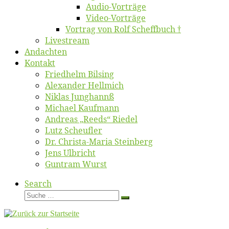
Au­dio-Vor­trä­ge
Vi­deo-Vor­trä­ge
Vor­trag von Rolf Scheffbuch †
Live­stream
An­dach­ten
Kon­takt
Fried­helm Bilsing
Alex­an­der Hellmich
Ni­klas Junghannß
Mi­cha­el Kaufmann
An­dre­as „Reeds“ Riedel
Lutz Scheuf­ler
Dr. Chris­­ta-Ma­ria Steinberg
Jens Ulb­richt
Gun­tram Wurst
Search
Suche
Suche
…