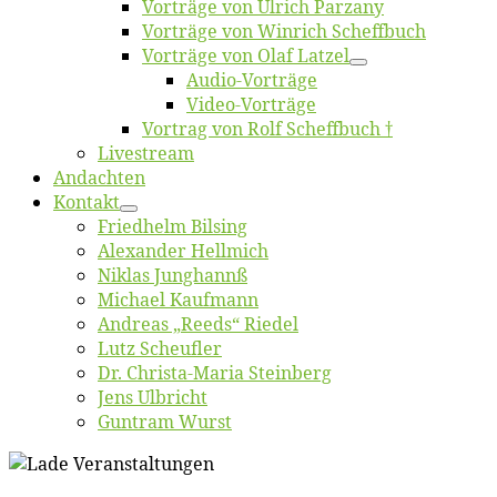
Vor­trä­ge von Ul­rich Parzany
Vor­trä­ge von Win­rich Scheffbuch
Vor­trä­ge von Olaf Latzel
Au­dio-Vor­trä­ge
Vi­deo-Vor­trä­ge
Vor­trag von Rolf Scheffbuch †
Live­stream
An­dach­ten
Kon­takt
Fried­helm Bilsing
Alex­an­der Hellmich
Ni­klas Junghannß
Mi­cha­el Kaufmann
An­dre­as „Reeds“ Riedel
Lutz Scheuf­ler
Dr. Chris­­ta-Ma­ria Steinberg
Jens Ulb­richt
Gun­tram Wurst