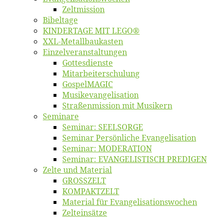
Zelt­mis­si­on
Bi­bel­ta­ge
KINDERTAGE MIT LEGO®
XXL-Me­­tal­l­­bau­­kas­­ten
Einzelver­an­stal­tungen
Got­tes­diens­te
Mitarbeiter­schulung
Gos­pel­MA­GIC
Musikevan­ge­li­sa­tion
Straßenmis­sion mit Musikern
Se­mi­na­re
Se­mi­nar: SEELSORGE
Se­mi­nar Per­sön­li­che Evangelisation
Se­mi­nar: MODERATION
Se­mi­nar: EVANGELISTISCH PREDIGEN
Zel­te und Material
GROSSZELT
KOMPAKTZELT
Ma­te­ri­al für Evangelisationswochen
Zelt­ein­sät­ze