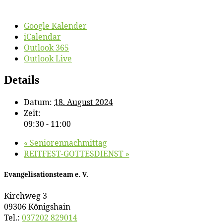
Google Kalender
iCalendar
Outlook 365
Outlook Live
Details
Datum:
18. August 2024
Zeit:
09:30 - 11:00
«
Se­nio­ren­nach­mit­tag
REITFEST-GOTTESDIENST
»
Evan­ge­li­sa­ti­ons­team e. V.
Kirch­weg 3
09306 Königshain
Tel.:
037202 829014