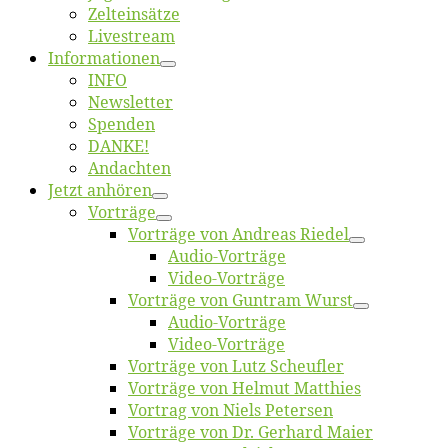
Zelt­ein­sät­ze
Live­stream
Informatio­nen
INFO
News­let­ter
Spen­den
DANKE!
An­dach­ten
Jetzt an­hö­ren
Vor­trä­ge
Vor­trä­ge von An­dre­as Riedel
Au­dio-Vor­trä­ge
Vi­deo-Vor­trä­ge
Vor­trä­ge von Gun­tram Wurst
Au­dio-Vor­trä­ge
Vi­deo-Vor­trä­ge
Vor­trä­ge von Lutz Scheufler
Vor­trä­ge von Hel­mut Matthies
Vor­trag von Niels Petersen
Vor­trä­ge von Dr. Ger­hard Maier