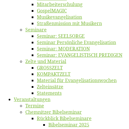
Mitarbeiter­schulung
Gos­pel­MA­GIC
Musikevan­ge­li­sa­tion
Straßenmis­sion mit Musikern
Se­mi­na­re
Se­mi­nar: SEELSORGE
Se­mi­nar Per­sön­li­che Evangelisation
Se­mi­nar: MODERATION
Se­mi­nar: EVANGELISTISCH PREDIGEN
Zel­te und Material
GROSSZELT
KOMPAKTZELT
Ma­te­ri­al für Evangelisationswochen
Zelt­ein­sät­ze
State­ments
Ver­an­stal­tun­gen
Ter­mi­ne
Chemnit­zer Bibelseminar
Rück­blick Bibelseminare
Bi­bel­se­mi­nar 2025