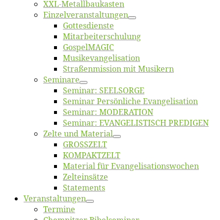
XXL-Me­­tal­l­­bau­­kas­­ten
Einzelver­an­stal­tungen
Got­tes­diens­te
Mitarbeiter­schulung
Gos­pel­MA­GIC
Musikevan­ge­li­sa­tion
Straßenmis­sion mit Musikern
Se­mi­na­re
Se­mi­nar: SEELSORGE
Se­mi­nar Per­sön­li­che Evangelisation
Se­mi­nar: MODERATION
Se­mi­nar: EVANGELISTISCH PREDIGEN
Zel­te und Material
GROSSZELT
KOMPAKTZELT
Ma­te­ri­al für Evangelisationswochen
Zelt­ein­sät­ze
State­ments
Ver­an­stal­tun­gen
Ter­mi­ne