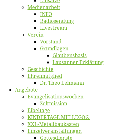
Ein­sät­ze
Me­di­en­ar­beit
INFO
Ra­dio­sen­dung
Live­stream
Ver­ein
Vor­stand
Grund­la­gen
Glaubens­ba­sis
Lausan­ner Erklärung
Ge­schich­te
Eh­ren­mit­glied
Dr. Theo Lehmann
An­ge­bo­te
Evangelisa­tions­wo­chen
Zelt­mis­si­on
Bi­bel­ta­ge
KINDERTAGE MIT LEGO®
XXL-Me­­tal­l­­bau­­kas­­ten
Einzelver­an­stal­tungen
Got­tes­diens­te