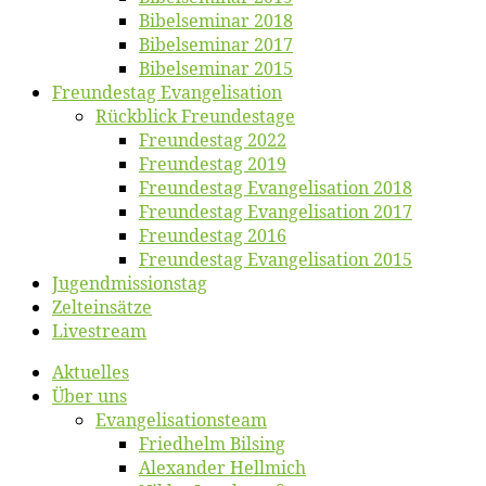
Bi­bel­se­mi­nar 2018
Bibelsemi­nar 2017
Bibelsemi­nar 2015
Freun­des­tag Evangelisation
Rück­blick Freundestage
Freun­des­tag 2022
Freun­des­tag 2019
Freun­des­tag Evan­ge­li­sa­ti­on 2018
Freun­des­tag Evan­ge­li­sa­ti­on 2017
Freun­des­tag 2016
Freun­des­tag Evan­ge­li­sa­ti­on 2015
Jugend­mis­sions­tag
Zelt­ein­sät­ze
Live­stream
Ak­tu­el­les
Über uns
Evangelisa­tions­team
Fried­helm Bilsing
Alex­an­der Hellmich