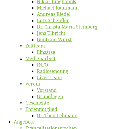
Ni­klas Junghannß
Mi­cha­el Kaufmann
An­dre­as Riedel
Lutz Scheuf­ler
Dr. Chris­­ta-Ma­ria Steinberg
Jens Ulb­richt
Gun­tram Wurst
Zelt­team
Ein­sät­ze
Me­di­en­ar­beit
INFO
Ra­dio­sen­dung
Live­stream
Ver­ein
Vor­stand
Grund­la­gen
Ge­schich­te
Eh­ren­mit­glied
Dr. Theo Lehmann
An­ge­bo­te
Evangelisa­tions­wo­chen