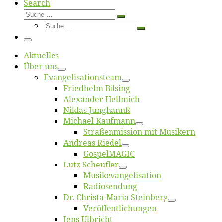
Search
Suche
Suche
Suche
…
Suche
…
Menü
Ak­tu­el­les
Über uns
Evangelisa­tions­team
Fried­helm Bilsing
Alex­an­der Hellmich
Ni­klas Junghannß
Mi­cha­el Kaufmann
Straßenmis­sion mit Musikern
An­dre­as Riedel
Gos­pel­MA­GIC
Lutz Scheuf­ler
Musikevan­ge­li­sa­tion
Ra­dio­sen­dung
Dr. Chris­­ta-Ma­ria Steinberg
Ver­öf­fent­li­chun­gen
Jens Ulb­richt