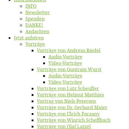
INFO
News­let­ter
Spen­den
DANKE!
An­dach­ten
Jetzt an­hö­ren
Vor­trä­ge
Vor­trä­ge von An­dre­as Riedel
Au­dio-Vor­trä­ge
Vi­deo-Vor­trä­ge
Vor­trä­ge von Gun­tram Wurst
Au­dio-Vor­trä­ge
Vi­deo-Vor­trä­ge
Vor­trä­ge von Lutz Scheufler
Vor­trä­ge von Hel­mut Matthies
Vor­trag von Niels Petersen
Vor­trä­ge von Dr. Ger­hard Maier
Vor­trä­ge von Ul­rich Parzany
Vor­trä­ge von Win­rich Scheffbuch
Vor­trä­ge von Olaf Latzel