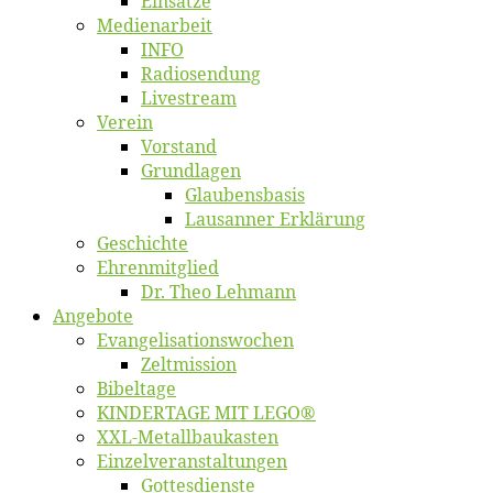
Ein­sät­ze
Me­di­en­ar­beit
INFO
Ra­dio­sen­dung
Live­stream
Ver­ein
Vor­stand
Grund­la­gen
Glaubens­ba­sis
Lausan­ner Erklärung
Ge­schich­te
Eh­ren­mit­glied
Dr. Theo Lehmann
An­ge­bo­te
Evangelisa­tions­wo­chen
Zelt­mis­si­on
Bi­bel­ta­ge
KINDERTAGE MIT LEGO®
XXL-Me­­tal­l­­bau­­kas­­ten
Einzelver­an­stal­tungen
Got­tes­diens­te