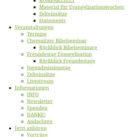
KOMPAKTZELT
Ma­te­ri­al für Evangelisationswochen
Zelt­ein­sät­ze
State­ments
Ver­an­stal­tun­gen
Ter­mi­ne
Chemnit­zer Bibelseminar
Rück­blick Bibelseminare
Freun­des­tag Evangelisation
Rück­blick Freundestage
Jugend­mis­sions­tag
Zelt­ein­sät­ze
Live­stream
Informatio­nen
INFO
News­let­ter
Spen­den
DANKE!
An­dach­ten
Jetzt an­hö­ren
Vor­trä­ge