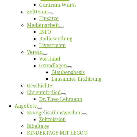
Gun­tram Wurst
Zelt­team
Ein­sät­ze
Me­di­en­ar­beit
INFO
Ra­dio­sen­dung
Live­stream
Ver­ein
Vor­stand
Grund­la­gen
Glaubens­ba­sis
Lausan­ner Erklärung
Ge­schich­te
Eh­ren­mit­glied
Dr. Theo Lehmann
An­ge­bo­te
Evangelisa­tions­wo­chen
Zelt­mis­si­on
Bi­bel­ta­ge
KINDERTAGE MIT LEGO®