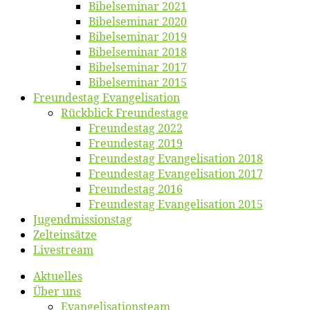
Bi­bel­se­mi­nar 2021
Bi­bel­se­mi­nar 2020
Bi­bel­se­mi­nar 2019
Bi­bel­se­mi­nar 2018
Bibelsemi­nar 2017
Bibelsemi­nar 2015
Freun­des­tag Evangelisation
Rück­blick Freundestage
Freun­des­tag 2022
Freun­des­tag 2019
Freun­des­tag Evan­ge­li­sa­ti­on 2018
Freun­des­tag Evan­ge­li­sa­ti­on 2017
Freun­des­tag 2016
Freun­des­tag Evan­ge­li­sa­ti­on 2015
Jugend­mis­sions­tag
Zelt­ein­sät­ze
Live­stream
Ak­tu­el­les
Über uns
Evangelisa­tions­team