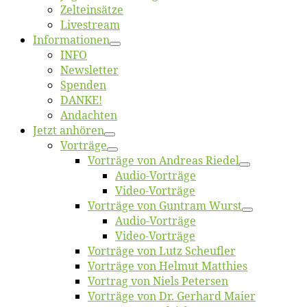
Zelt­ein­sät­ze
Live­stream
Informatio­nen
INFO
News­let­ter
Spen­den
DANKE!
An­dach­ten
Jetzt an­hö­ren
Vor­trä­ge
Vor­trä­ge von An­dre­as Riedel
Au­dio-Vor­trä­ge
Vi­deo-Vor­trä­ge
Vor­trä­ge von Gun­tram Wurst
Au­dio-Vor­trä­ge
Vi­deo-Vor­trä­ge
Vor­trä­ge von Lutz Scheufler
Vor­trä­ge von Hel­mut Matthies
Vor­trag von Niels Petersen
Vor­trä­ge von Dr. Ger­hard Maier