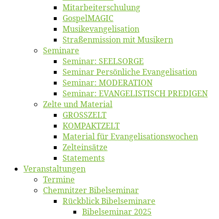
Mitarbeiter­schulung
Gos­pel­MA­GIC
Musikevan­ge­li­sa­tion
Straßenmis­sion mit Musikern
Se­mi­na­re
Se­mi­nar: SEELSORGE
Se­mi­nar Per­sön­li­che Evangelisation
Se­mi­nar: MODERATION
Se­mi­nar: EVANGELISTISCH PREDIGEN
Zel­te und Material
GROSSZELT
KOMPAKTZELT
Ma­te­ri­al für Evangelisationswochen
Zelt­ein­sät­ze
State­ments
Ver­an­stal­tun­gen
Ter­mi­ne
Chemnit­zer Bibelseminar
Rück­blick Bibelseminare
Bi­bel­se­mi­nar 2025