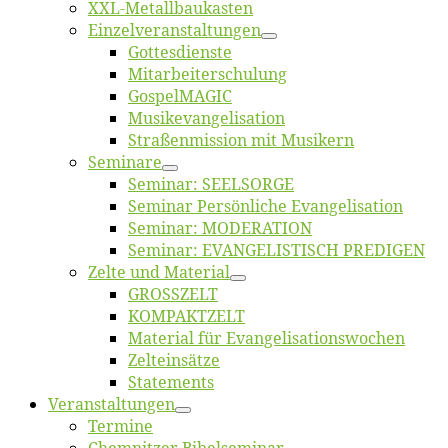
XXL-Me­­tal­l­­bau­­kas­­ten
Einzelver­an­stal­tungen
Got­tes­diens­te
Mitarbeiter­schulung
Gos­pel­MA­GIC
Musikevan­ge­li­sa­tion
Straßenmis­sion mit Musikern
Se­mi­na­re
Se­mi­nar: SEELSORGE
Se­mi­nar Per­sön­li­che Evangelisation
Se­mi­nar: MODERATION
Se­mi­nar: EVANGELISTISCH PREDIGEN
Zel­te und Material
GROSSZELT
KOMPAKTZELT
Ma­te­ri­al für Evangelisationswochen
Zelt­ein­sät­ze
State­ments
Ver­an­stal­tun­gen
Ter­mi­ne