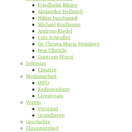
Fried­helm Bilsing
Alex­an­der Hellmich
Ni­klas Junghannß
Mi­cha­el Kaufmann
An­dre­as Riedel
Lutz Scheuf­ler
Dr. Chris­­ta-Ma­ria Steinberg
Jens Ulb­richt
Gun­tram Wurst
Zelt­team
Ein­sät­ze
Me­di­en­ar­beit
INFO
Ra­dio­sen­dung
Live­stream
Ver­ein
Vor­stand
Grund­la­gen
Ge­schich­te
Eh­ren­mit­glied