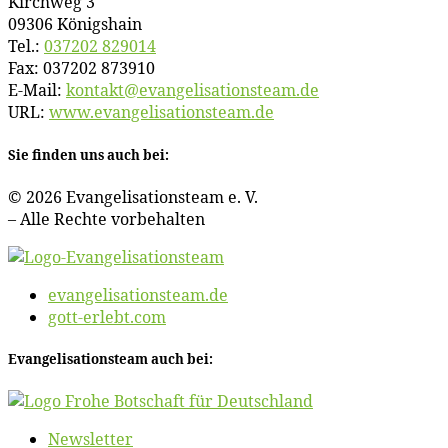
Kirch­weg 3
09306 Königshain
Tel.:
037202 829014
Fax: 037202 873910
E‑Mail:
kontakt@​evangelisationsteam.​de
URL:
www​.evan​ge​li​sa​ti​ons​team​.de
Sie fin­den uns auch bei:
© 2026 Evan­ge­li­sa­ti­ons­team e. V.
– Al­le Rech­te vorbehalten
evangelisationsteam.de
gott-erlebt.com
Evan­ge­li­sa­ti­ons­team auch bei:
News­let­ter