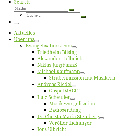
Search
Suche
Suche
Suche
…
Suche
…
Menü
Ak­tu­el­les
Über uns
Evangelisa­tions­team
Fried­helm Bilsing
Alex­an­der Hellmich
Ni­klas Junghannß
Mi­cha­el Kaufmann
Straßenmis­sion mit Musikern
An­dre­as Riedel
Gos­pel­MA­GIC
Lutz Scheuf­ler
Musikevan­ge­li­sa­tion
Ra­dio­sen­dung
Dr. Chris­­ta-Ma­ria Steinberg
Ver­öf­fent­li­chun­gen
Jens Ulb­richt