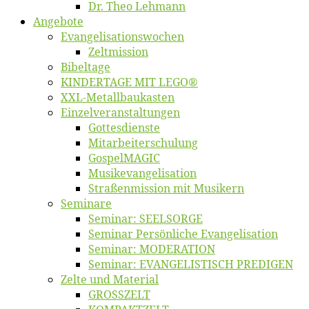
Dr. Theo Lehmann
An­ge­bo­te
Evangelisa­tions­wo­chen
Zelt­mis­si­on
Bi­bel­ta­ge
KINDERTAGE MIT LEGO®
XXL-Me­­tal­l­­bau­­kas­­ten
Einzelver­an­stal­tungen
Got­tes­diens­te
Mitarbeiter­schulung
Gos­pel­MA­GIC
Musikevan­ge­li­sa­tion
Straßenmis­sion mit Musikern
Se­mi­na­re
Se­mi­nar: SEELSORGE
Se­mi­nar Per­sön­li­che Evangelisation
Se­mi­nar: MODERATION
Se­mi­nar: EVANGELISTISCH PREDIGEN
Zel­te und Material
GROSSZELT