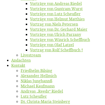
Vor­trä­ge von An­dre­as Riedel
Vor­trä­ge von Gun­tram Wurst
Vor­trä­ge von Lutz Scheufler
Vor­trä­ge von Hel­mut Matthies
Vor­trag von Niels Petersen
Vor­trä­ge von Dr. Ger­hard Maier
Vor­trä­ge von Ul­rich Parzany
Vor­trä­ge von Win­rich Scheffbuch
Vor­trä­ge von Olaf Latzel
Vor­trag von Rolf Scheffbuch †
Live­stream
An­dach­ten
Kon­takt
Fried­helm Bilsing
Alex­an­der Hellmich
Ni­klas Junghannß
Mi­cha­el Kaufmann
An­dre­as „Reeds“ Riedel
Lutz Scheuf­ler
Dr. Chris­­ta-Ma­ria Steinberg