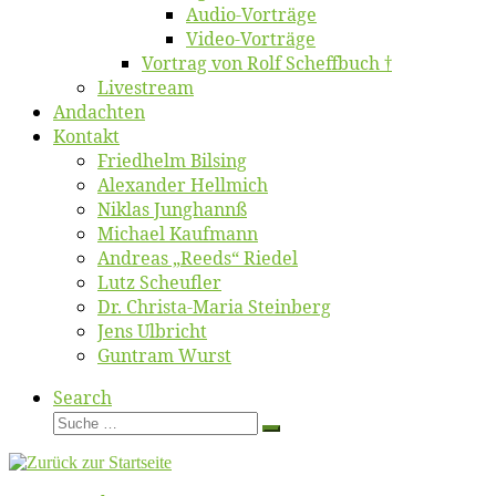
Au­dio-Vor­trä­ge
Vi­deo-Vor­trä­ge
Vor­trag von Rolf Scheffbuch †
Live­stream
An­dach­ten
Kon­takt
Fried­helm Bilsing
Alex­an­der Hellmich
Ni­klas Junghannß
Mi­cha­el Kaufmann
An­dre­as „Reeds“ Riedel
Lutz Scheuf­ler
Dr. Chris­­ta-Ma­ria Steinberg
Jens Ulb­richt
Gun­tram Wurst
Search
Suche
Suche
…