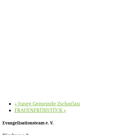
«
Jun­ge Ge­mein­de Zschorlau
FRAUENFRÜHSTÜCK
»
Evan­ge­li­sa­ti­ons­team e. V.