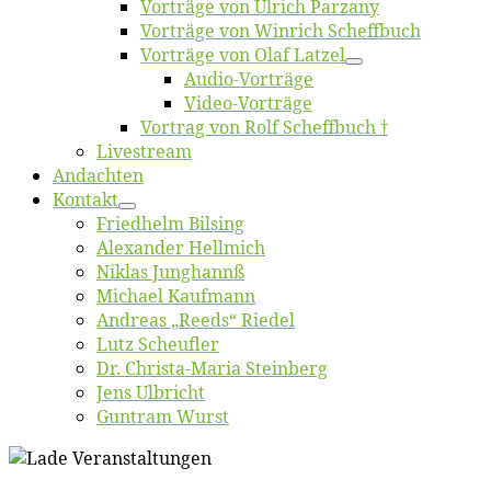
Vor­trä­ge von Ul­rich Parzany
Vor­trä­ge von Win­rich Scheffbuch
Vor­trä­ge von Olaf Latzel
Au­dio-Vor­trä­ge
Vi­deo-Vor­trä­ge
Vor­trag von Rolf Scheffbuch †
Live­stream
An­dach­ten
Kon­takt
Fried­helm Bilsing
Alex­an­der Hellmich
Ni­klas Junghannß
Mi­cha­el Kaufmann
An­dre­as „Reeds“ Riedel
Lutz Scheuf­ler
Dr. Chris­­ta-Ma­ria Steinberg
Jens Ulb­richt
Gun­tram Wurst