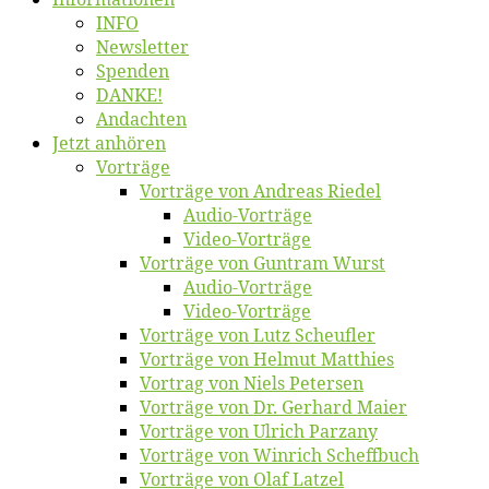
INFO
News­let­ter
Spen­den
DANKE!
An­dach­ten
Jetzt an­hö­ren
Vor­trä­ge
Vor­trä­ge von An­dre­as Riedel
Au­dio-Vor­trä­ge
Vi­deo-Vor­trä­ge
Vor­trä­ge von Gun­tram Wurst
Au­dio-Vor­trä­ge
Vi­deo-Vor­trä­ge
Vor­trä­ge von Lutz Scheufler
Vor­trä­ge von Hel­mut Matthies
Vor­trag von Niels Petersen
Vor­trä­ge von Dr. Ger­hard Maier
Vor­trä­ge von Ul­rich Parzany
Vor­trä­ge von Win­rich Scheffbuch
Vor­trä­ge von Olaf Latzel