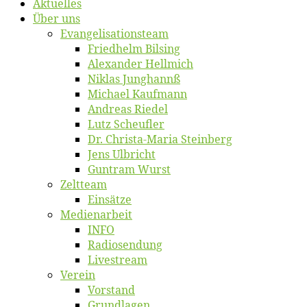
Ak­tu­el­les
Über uns
Evangelisa­tions­team
Fried­helm Bilsing
Alex­an­der Hellmich
Ni­klas Junghannß
Mi­cha­el Kaufmann
An­dre­as Riedel
Lutz Scheuf­ler
Dr. Chris­­ta-Ma­ria Steinberg
Jens Ulb­richt
Gun­tram Wurst
Zelt­team
Ein­sät­ze
Me­di­en­ar­beit
INFO
Ra­dio­sen­dung
Live­stream
Ver­ein
Vor­stand
Grund­la­gen