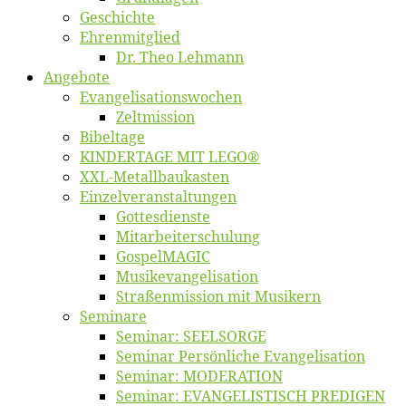
Ge­schich­te
Eh­ren­mit­glied
Dr. Theo Lehmann
An­ge­bo­te
Evangelisa­tions­wo­chen
Zelt­mis­si­on
Bi­bel­ta­ge
KINDERTAGE MIT LEGO®
XXL-Me­­tal­l­­bau­­kas­­ten
Einzelver­an­stal­tungen
Got­tes­diens­te
Mitarbeiter­schulung
Gos­pel­MA­GIC
Musikevan­ge­li­sa­tion
Straßenmis­sion mit Musikern
Se­mi­na­re
Se­mi­nar: SEELSORGE
Se­mi­nar Per­sön­li­che Evangelisation
Se­mi­nar: MODERATION
Se­mi­nar: EVANGELISTISCH PREDIGEN