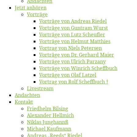
An­dach­ten
Jetzt an­hö­ren
Vor­trä­ge
Vor­trä­ge von An­dre­as Riedel
Vor­trä­ge von Gun­tram Wurst
Vor­trä­ge von Lutz Scheufler
Vor­trä­ge von Hel­mut Matthies
Vor­trag von Niels Petersen
Vor­trä­ge von Dr. Ger­hard Maier
Vor­trä­ge von Ul­rich Parzany
Vor­trä­ge von Win­rich Scheffbuch
Vor­trä­ge von Olaf Latzel
Vor­trag von Rolf Scheffbuch †
Live­stream
An­dach­ten
Kon­takt
Fried­helm Bilsing
Alex­an­der Hellmich
Ni­klas Junghannß
Mi­cha­el Kaufmann
An­dre­as „Reeds“ Riedel