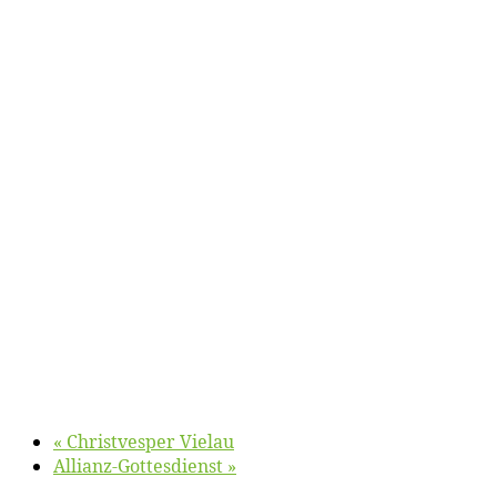
«
Christ­ves­per Vielau
Al­li­anz-Got­tes­dienst
»