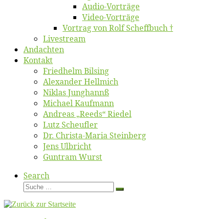
Au­dio-Vor­trä­ge
Vi­deo-Vor­trä­ge
Vor­trag von Rolf Scheffbuch †
Live­stream
An­dach­ten
Kon­takt
Fried­helm Bilsing
Alex­an­der Hellmich
Ni­klas Junghannß
Mi­cha­el Kaufmann
An­dre­as „Reeds“ Riedel
Lutz Scheuf­ler
Dr. Chris­­ta-Ma­ria Steinberg
Jens Ulb­richt
Gun­tram Wurst
Search
Suche
Suche
…