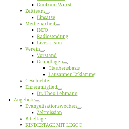
Gun­tram Wurst
Zelt­team
Ein­sät­ze
Me­di­en­ar­beit
INFO
Ra­dio­sen­dung
Live­stream
Ver­ein
Vor­stand
Grund­la­gen
Glaubens­ba­sis
Lausan­ner Erklärung
Ge­schich­te
Eh­ren­mit­glied
Dr. Theo Lehmann
An­ge­bo­te
Evangelisa­tions­wo­chen
Zelt­mis­si­on
Bi­bel­ta­ge
KINDERTAGE MIT LEGO®