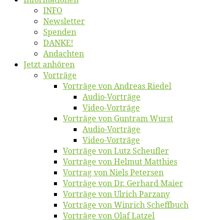
INFO
News­let­ter
Spen­den
DANKE!
An­dach­ten
Jetzt an­hö­ren
Vor­trä­ge
Vor­trä­ge von An­dre­as Riedel
Au­dio-Vor­trä­ge
Vi­deo-Vor­trä­ge
Vor­trä­ge von Gun­tram Wurst
Au­dio-Vor­trä­ge
Vi­deo-Vor­trä­ge
Vor­trä­ge von Lutz Scheufler
Vor­trä­ge von Hel­mut Matthies
Vor­trag von Niels Petersen
Vor­trä­ge von Dr. Ger­hard Maier
Vor­trä­ge von Ul­rich Parzany
Vor­trä­ge von Win­rich Scheffbuch
Vor­trä­ge von Olaf Latzel