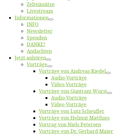
Zelt­ein­sät­ze
Live­stream
Informatio­nen
INFO
News­let­ter
Spen­den
DANKE!
An­dach­ten
Jetzt an­hö­ren
Vor­trä­ge
Vor­trä­ge von An­dre­as Riedel
Au­dio-Vor­trä­ge
Vi­deo-Vor­trä­ge
Vor­trä­ge von Gun­tram Wurst
Au­dio-Vor­trä­ge
Vi­deo-Vor­trä­ge
Vor­trä­ge von Lutz Scheufler
Vor­trä­ge von Hel­mut Matthies
Vor­trag von Niels Petersen
Vor­trä­ge von Dr. Ger­hard Maier