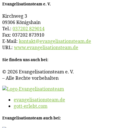
Evan­ge­li­sa­ti­ons­team e. V.
Kirch­weg 3
09306 Königshain
Tel.:
037202 829014
Fax: 037202 873910
E‑Mail:
kontakt@​evangelisationsteam.​de
URL:
www​.evan​ge​li​sa​ti​ons​team​.de
Sie fin­den uns auch bei:
© 2026 Evan­ge­li­sa­ti­ons­team e. V.
– Al­le Rech­te vorbehalten
evangelisationsteam.de
gott-erlebt.com
Evan­ge­li­sa­ti­ons­team auch bei: