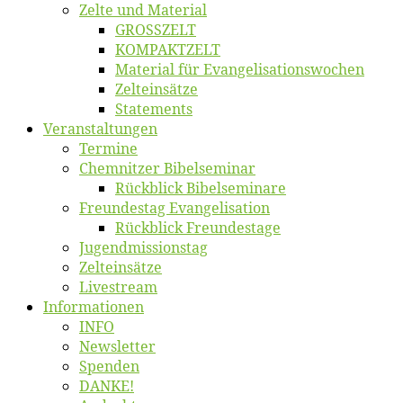
Zel­te und Material
GROSSZELT
KOMPAKTZELT
Ma­te­ri­al für Evangelisationswochen
Zelt­ein­sät­ze
State­ments
Ver­an­stal­tun­gen
Ter­mi­ne
Chemnit­zer Bibelseminar
Rück­blick Bibelseminare
Freun­des­tag Evangelisation
Rück­blick Freundestage
Jugend­mis­sions­tag
Zelt­ein­sät­ze
Live­stream
Informatio­nen
INFO
News­let­ter
Spen­den
DANKE!