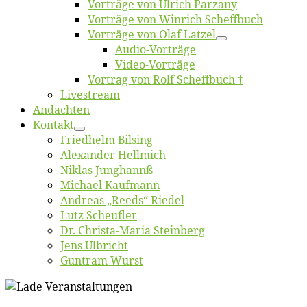
Vor­trä­ge von Ul­rich Parzany
Vor­trä­ge von Win­rich Scheffbuch
Vor­trä­ge von Olaf Latzel
Au­dio-Vor­trä­ge
Vi­deo-Vor­trä­ge
Vor­trag von Rolf Scheffbuch †
Live­stream
An­dach­ten
Kon­takt
Fried­helm Bilsing
Alex­an­der Hellmich
Ni­klas Junghannß
Mi­cha­el Kaufmann
An­dre­as „Reeds“ Riedel
Lutz Scheuf­ler
Dr. Chris­­ta-Ma­ria Steinberg
Jens Ulb­richt
Gun­tram Wurst