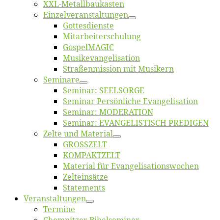
XXL-Me­­tal­l­­bau­­kas­­ten
Einzelver­an­stal­tungen
Got­tes­diens­te
Mitarbeiter­schulung
Gos­pel­MA­GIC
Musikevan­ge­li­sa­tion
Straßenmis­sion mit Musikern
Se­mi­na­re
Se­mi­nar: SEELSORGE
Se­mi­nar Per­sön­li­che Evangelisation
Se­mi­nar: MODERATION
Se­mi­nar: EVANGELISTISCH PREDIGEN
Zel­te und Material
GROSSZELT
KOMPAKTZELT
Ma­te­ri­al für Evangelisationswochen
Zelt­ein­sät­ze
State­ments
Ver­an­stal­tun­gen
Ter­mi­ne