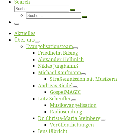
Search
Suche
Suche
Suche
…
Suche
…
Menü
Ak­tu­el­les
Über uns
Evangelisa­tions­team
Fried­helm Bilsing
Alex­an­der Hellmich
Ni­klas Junghannß
Mi­cha­el Kaufmann
Straßenmis­sion mit Musikern
An­dre­as Riedel
Gos­pel­MA­GIC
Lutz Scheuf­ler
Musikevan­ge­li­sa­tion
Ra­dio­sen­dung
Dr. Chris­­ta-Ma­ria Steinberg
Ver­öf­fent­li­chun­gen
Jens Ulb­richt