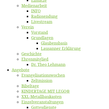
Ein­sät­ze
Me­di­en­ar­beit
INFO
Ra­dio­sen­dung
Live­stream
Ver­ein
Vor­stand
Grund­la­gen
Glaubens­ba­sis
Lausan­ner Erklärung
Ge­schich­te
Eh­ren­mit­glied
Dr. Theo Lehmann
An­ge­bo­te
Evangelisa­tions­wo­chen
Zelt­mis­si­on
Bi­bel­ta­ge
KINDERTAGE MIT LEGO®
XXL-Me­­tal­l­­bau­­kas­­ten
Einzelver­an­stal­tungen
Got­tes­diens­te