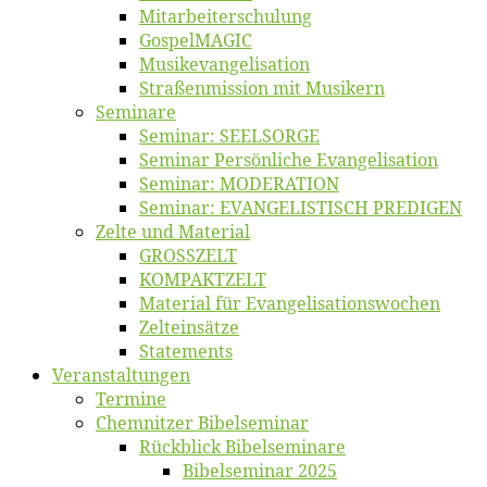
Mitarbeiter­schulung
Gos­pel­MA­GIC
Musikevan­ge­li­sa­tion
Straßenmis­sion mit Musikern
Se­mi­na­re
Se­mi­nar: SEELSORGE
Se­mi­nar Per­sön­li­che Evangelisation
Se­mi­nar: MODERATION
Se­mi­nar: EVANGELISTISCH PREDIGEN
Zel­te und Material
GROSSZELT
KOMPAKTZELT
Ma­te­ri­al für Evangelisationswochen
Zelt­ein­sät­ze
State­ments
Ver­an­stal­tun­gen
Ter­mi­ne
Chemnit­zer Bibelseminar
Rück­blick Bibelseminare
Bi­bel­se­mi­nar 2025