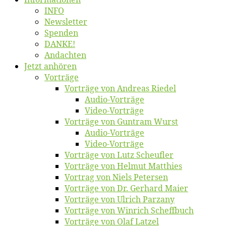
INFO
News­let­ter
Spen­den
DANKE!
An­dach­ten
Jetzt an­hö­ren
Vor­trä­ge
Vor­trä­ge von An­dre­as Riedel
Au­dio-Vor­trä­ge
Vi­deo-Vor­trä­ge
Vor­trä­ge von Gun­tram Wurst
Au­dio-Vor­trä­ge
Vi­deo-Vor­trä­ge
Vor­trä­ge von Lutz Scheufler
Vor­trä­ge von Hel­mut Matthies
Vor­trag von Niels Petersen
Vor­trä­ge von Dr. Ger­hard Maier
Vor­trä­ge von Ul­rich Parzany
Vor­trä­ge von Win­rich Scheffbuch
Vor­trä­ge von Olaf Latzel