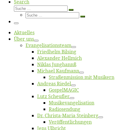
Search
Suche
Suche
Suche
…
Suche
…
Menü
Ak­tu­el­les
Über uns
Evangelisa­tions­team
Fried­helm Bilsing
Alex­an­der Hellmich
Ni­klas Junghannß
Mi­cha­el Kaufmann
Straßenmis­sion mit Musikern
An­dre­as Riedel
Gos­pel­MA­GIC
Lutz Scheuf­ler
Musikevan­ge­li­sa­tion
Ra­dio­sen­dung
Dr. Chris­­ta-Ma­ria Steinberg
Ver­öf­fent­li­chun­gen
Jens Ulb­richt