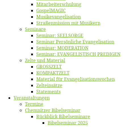
Mitarbeiter­schulung
Gos­pel­MA­GIC
Musikevan­ge­li­sa­tion
Straßenmis­sion mit Musikern
Se­mi­na­re
Se­mi­nar: SEELSORGE
Se­mi­nar Per­sön­li­che Evangelisation
Se­mi­nar: MODERATION
Se­mi­nar: EVANGELISTISCH PREDIGEN
Zel­te und Material
GROSSZELT
KOMPAKTZELT
Ma­te­ri­al für Evangelisationswochen
Zelt­ein­sät­ze
State­ments
Ver­an­stal­tun­gen
Ter­mi­ne
Chemnit­zer Bibelseminar
Rück­blick Bibelseminare
Bi­bel­se­mi­nar 2025