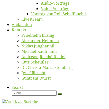
Au­dio-Vor­trä­ge
Vi­deo-Vor­trä­ge
Vor­trag von Rolf Scheffbuch †
Live­stream
An­dach­ten
Kon­takt
Fried­helm Bilsing
Alex­an­der Hellmich
Ni­klas Junghannß
Mi­cha­el Kaufmann
An­dre­as „Reeds“ Riedel
Lutz Scheuf­ler
Dr. Chris­­ta-Ma­ria Steinberg
Jens Ulb­richt
Gun­tram Wurst
Search
Suche
Suche
…