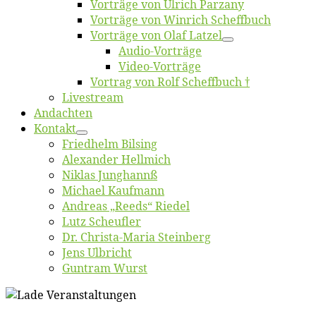
Vor­trä­ge von Ul­rich Parzany
Vor­trä­ge von Win­rich Scheffbuch
Vor­trä­ge von Olaf Latzel
Au­dio-Vor­trä­ge
Vi­deo-Vor­trä­ge
Vor­trag von Rolf Scheffbuch †
Live­stream
An­dach­ten
Kon­takt
Fried­helm Bilsing
Alex­an­der Hellmich
Ni­klas Junghannß
Mi­cha­el Kaufmann
An­dre­as „Reeds“ Riedel
Lutz Scheuf­ler
Dr. Chris­­ta-Ma­ria Steinberg
Jens Ulb­richt
Gun­tram Wurst