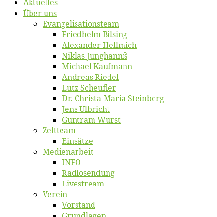
Ak­tu­el­les
Über uns
Evangelisa­tions­team
Fried­helm Bilsing
Alex­an­der Hellmich
Ni­klas Junghannß
Mi­cha­el Kaufmann
An­dre­as Riedel
Lutz Scheuf­ler
Dr. Chris­­ta-Ma­ria Steinberg
Jens Ulb­richt
Gun­tram Wurst
Zelt­team
Ein­sät­ze
Me­di­en­ar­beit
INFO
Ra­dio­sen­dung
Live­stream
Ver­ein
Vor­stand
Grund­la­gen