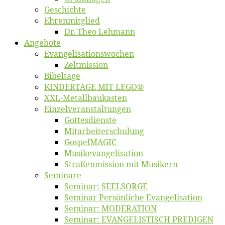
Ge­schich­te
Eh­ren­mit­glied
Dr. Theo Lehmann
An­ge­bo­te
Evangelisa­tions­wo­chen
Zelt­mis­si­on
Bi­bel­ta­ge
KINDERTAGE MIT LEGO®
XXL-Me­­tal­l­­bau­­kas­­ten
Einzelver­an­stal­tungen
Got­tes­diens­te
Mitarbeiter­schulung
Gos­pel­MA­GIC
Musikevan­ge­li­sa­tion
Straßenmis­sion mit Musikern
Se­mi­na­re
Se­mi­nar: SEELSORGE
Se­mi­nar Per­sön­li­che Evangelisation
Se­mi­nar: MODERATION
Se­mi­nar: EVANGELISTISCH PREDIGEN