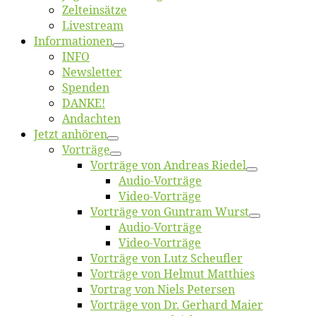
Zelt­ein­sät­ze
Live­stream
Informatio­nen
INFO
News­let­ter
Spen­den
DANKE!
An­dach­ten
Jetzt an­hö­ren
Vor­trä­ge
Vor­trä­ge von An­dre­as Riedel
Au­dio-Vor­trä­ge
Vi­deo-Vor­trä­ge
Vor­trä­ge von Gun­tram Wurst
Au­dio-Vor­trä­ge
Vi­deo-Vor­trä­ge
Vor­trä­ge von Lutz Scheufler
Vor­trä­ge von Hel­mut Matthies
Vor­trag von Niels Petersen
Vor­trä­ge von Dr. Ger­hard Maier