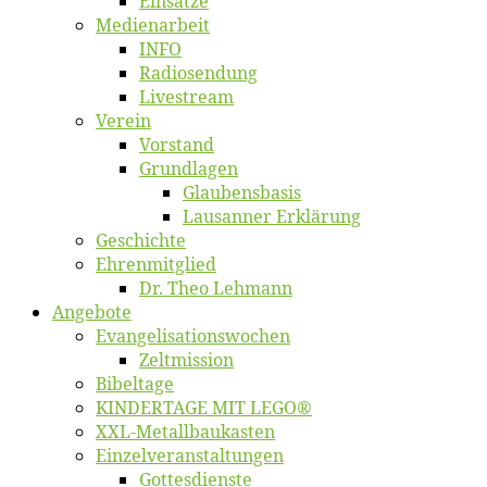
Ein­sät­ze
Me­di­en­ar­beit
INFO
Ra­dio­sen­dung
Live­stream
Ver­ein
Vor­stand
Grund­la­gen
Glaubens­ba­sis
Lausan­ner Erklärung
Ge­schich­te
Eh­ren­mit­glied
Dr. Theo Lehmann
An­ge­bo­te
Evangelisa­tions­wo­chen
Zelt­mis­si­on
Bi­bel­ta­ge
KINDERTAGE MIT LEGO®
XXL-Me­­tal­l­­bau­­kas­­ten
Einzelver­an­stal­tungen
Got­tes­diens­te