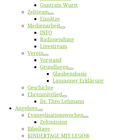
Gun­tram Wurst
Zelt­team
Ein­sät­ze
Me­di­en­ar­beit
INFO
Ra­dio­sen­dung
Live­stream
Ver­ein
Vor­stand
Grund­la­gen
Glaubens­ba­sis
Lausan­ner Erklärung
Ge­schich­te
Eh­ren­mit­glied
Dr. Theo Lehmann
An­ge­bo­te
Evangelisa­tions­wo­chen
Zelt­mis­si­on
Bi­bel­ta­ge
KINDERTAGE MIT LEGO®