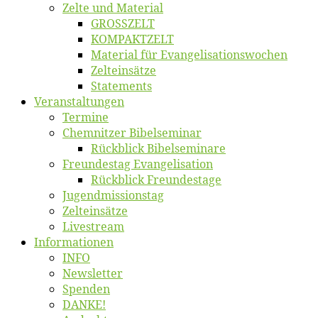
Zel­te und Material
GROSSZELT
KOMPAKTZELT
Ma­te­ri­al für Evangelisationswochen
Zelt­ein­sät­ze
State­ments
Ver­an­stal­tun­gen
Ter­mi­ne
Chemnit­zer Bibelseminar
Rück­blick Bibelseminare
Freun­des­tag Evangelisation
Rück­blick Freundestage
Jugend­mis­sions­tag
Zelt­ein­sät­ze
Live­stream
Informatio­nen
INFO
News­let­ter
Spen­den
DANKE!