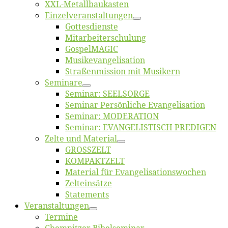
XXL-Me­­tal­l­­bau­­kas­­ten
Einzelver­an­stal­tungen
Got­tes­diens­te
Mitarbeiter­schulung
Gos­pel­MA­GIC
Musikevan­ge­li­sa­tion
Straßenmis­sion mit Musikern
Se­mi­na­re
Se­mi­nar: SEELSORGE
Se­mi­nar Per­sön­li­che Evangelisation
Se­mi­nar: MODERATION
Se­mi­nar: EVANGELISTISCH PREDIGEN
Zel­te und Material
GROSSZELT
KOMPAKTZELT
Ma­te­ri­al für Evangelisationswochen
Zelt­ein­sät­ze
State­ments
Ver­an­stal­tun­gen
Ter­mi­ne