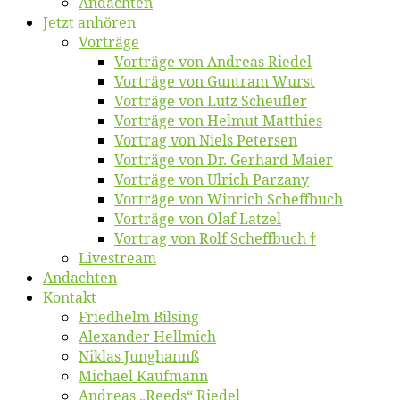
An­dach­ten
Jetzt an­hö­ren
Vor­trä­ge
Vor­trä­ge von An­dre­as Riedel
Vor­trä­ge von Gun­tram Wurst
Vor­trä­ge von Lutz Scheufler
Vor­trä­ge von Hel­mut Matthies
Vor­trag von Niels Petersen
Vor­trä­ge von Dr. Ger­hard Maier
Vor­trä­ge von Ul­rich Parzany
Vor­trä­ge von Win­rich Scheffbuch
Vor­trä­ge von Olaf Latzel
Vor­trag von Rolf Scheffbuch †
Live­stream
An­dach­ten
Kon­takt
Fried­helm Bilsing
Alex­an­der Hellmich
Ni­klas Junghannß
Mi­cha­el Kaufmann
An­dre­as „Reeds“ Riedel