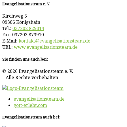
Evan­ge­li­sa­ti­ons­team e. V.
Kirch­weg 3
09306 Königshain
Tel.:
037202 829014
Fax: 037202 873910
E‑Mail:
kontakt@​evangelisationsteam.​de
URL:
www​.evan​ge​li​sa​ti​ons​team​.de
Sie fin­den uns auch bei:
© 2026 Evan­ge­li­sa­ti­ons­team e. V.
– Al­le Rech­te vorbehalten
evangelisationsteam.de
gott-erlebt.com
Evan­ge­li­sa­ti­ons­team auch bei: