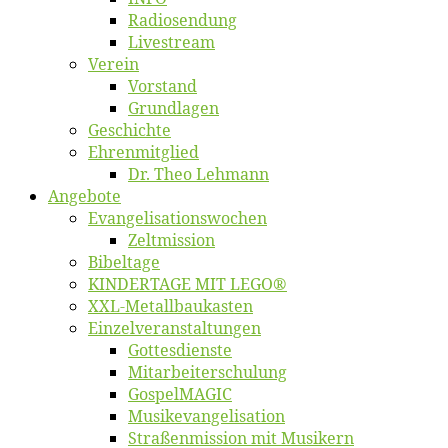
Ra­dio­sen­dung
Live­stream
Ver­ein
Vor­stand
Grund­la­gen
Ge­schich­te
Eh­ren­mit­glied
Dr. Theo Lehmann
An­ge­bo­te
Evangelisa­tions­wo­chen
Zelt­mis­si­on
Bi­bel­ta­ge
KINDERTAGE MIT LEGO®
XXL-Me­­tal­l­­bau­­kas­­ten
Einzelver­an­stal­tungen
Got­tes­diens­te
Mitarbeiter­schulung
Gos­pel­MA­GIC
Musikevan­ge­li­sa­tion
Straßenmis­sion mit Musikern