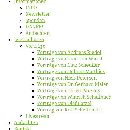
Informatio­nen
INFO
News­let­ter
Spen­den
DANKE!
An­dach­ten
Jetzt an­hö­ren
Vor­trä­ge
Vor­trä­ge von An­dre­as Riedel
Vor­trä­ge von Gun­tram Wurst
Vor­trä­ge von Lutz Scheufler
Vor­trä­ge von Hel­mut Matthies
Vor­trag von Niels Petersen
Vor­trä­ge von Dr. Ger­hard Maier
Vor­trä­ge von Ul­rich Parzany
Vor­trä­ge von Win­rich Scheffbuch
Vor­trä­ge von Olaf Latzel
Vor­trag von Rolf Scheffbuch †
Live­stream
An­dach­ten
Kon­takt