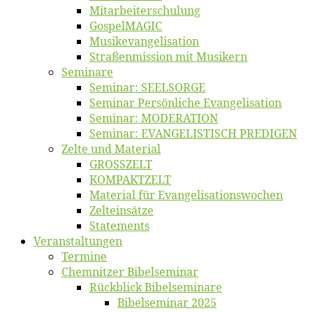
Mitarbeiter­schulung
Gos­pel­MA­GIC
Musikevan­ge­li­sa­tion
Straßenmis­sion mit Musikern
Se­mi­na­re
Se­mi­nar: SEELSORGE
Se­mi­nar Per­sön­li­che Evangelisation
Se­mi­nar: MODERATION
Se­mi­nar: EVANGELISTISCH PREDIGEN
Zel­te und Material
GROSSZELT
KOMPAKTZELT
Ma­te­ri­al für Evangelisationswochen
Zelt­ein­sät­ze
State­ments
Ver­an­stal­tun­gen
Ter­mi­ne
Chemnit­zer Bibelseminar
Rück­blick Bibelseminare
Bi­bel­se­mi­nar 2025