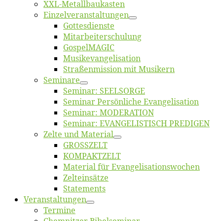
XXL-Me­­tal­l­­bau­­kas­­ten
Einzelver­an­stal­tungen
Got­tes­diens­te
Mitarbeiter­schulung
Gos­pel­MA­GIC
Musikevan­ge­li­sa­tion
Straßenmis­sion mit Musikern
Se­mi­na­re
Se­mi­nar: SEELSORGE
Se­mi­nar Per­sön­li­che Evangelisation
Se­mi­nar: MODERATION
Se­mi­nar: EVANGELISTISCH PREDIGEN
Zel­te und Material
GROSSZELT
KOMPAKTZELT
Ma­te­ri­al für Evangelisationswochen
Zelt­ein­sät­ze
State­ments
Ver­an­stal­tun­gen
Ter­mi­ne