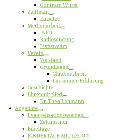
Gun­tram Wurst
Zelt­team
Ein­sät­ze
Me­di­en­ar­beit
INFO
Ra­dio­sen­dung
Live­stream
Ver­ein
Vor­stand
Grund­la­gen
Glaubens­ba­sis
Lausan­ner Erklärung
Ge­schich­te
Eh­ren­mit­glied
Dr. Theo Lehmann
An­ge­bo­te
Evangelisa­tions­wo­chen
Zelt­mis­si­on
Bi­bel­ta­ge
KINDERTAGE MIT LEGO®