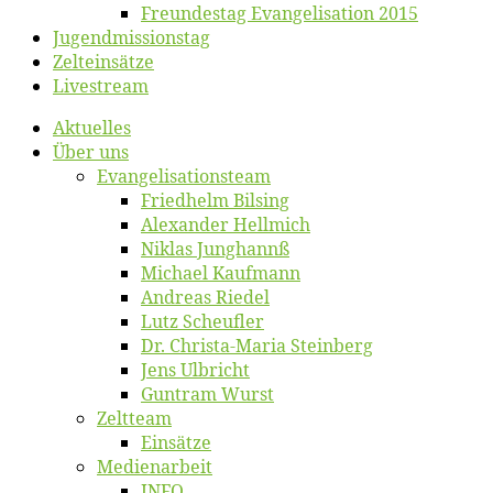
Freun­des­tag Evan­ge­li­sa­ti­on 2015
Jugend­mis­sions­tag
Zelt­ein­sät­ze
Live­stream
Ak­tu­el­les
Über uns
Evangelisa­tions­team
Fried­helm Bilsing
Alex­an­der Hellmich
Ni­klas Junghannß
Mi­cha­el Kaufmann
An­dre­as Riedel
Lutz Scheuf­ler
Dr. Chris­­ta-Ma­ria Steinberg
Jens Ulb­richt
Gun­tram Wurst
Zelt­team
Ein­sät­ze
Me­di­en­ar­beit
INFO