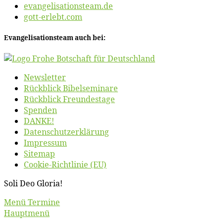
evangelisationsteam.de
gott-erlebt.com
Evan­ge­li­sa­ti­ons­team auch bei:
News­let­ter
Rück­blick Bibelseminare
Rück­blick Freundestage
Spen­den
DANKE!
Daten­schutz­er­klä­rung
Im­pres­sum
Site­map
Coo­kie-Rich­t­­li­­nie (EU)
So­li Deo Gloria!
Scroll
Menü Termine
Up
Hauptmenü