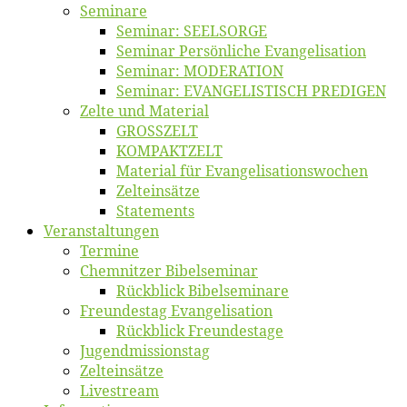
Se­mi­na­re
Se­mi­nar: SEELSORGE
Se­mi­nar Per­sön­li­che Evangelisation
Se­mi­nar: MODERATION
Se­mi­nar: EVANGELISTISCH PREDIGEN
Zel­te und Material
GROSSZELT
KOMPAKTZELT
Ma­te­ri­al für Evangelisationswochen
Zelt­ein­sät­ze
State­ments
Ver­an­stal­tun­gen
Ter­mi­ne
Chemnit­zer Bibelseminar
Rück­blick Bibelseminare
Freun­des­tag Evangelisation
Rück­blick Freundestage
Jugend­mis­sions­tag
Zelt­ein­sät­ze
Live­stream