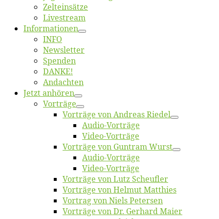
Zelt­ein­sät­ze
Live­stream
Informatio­nen
INFO
News­let­ter
Spen­den
DANKE!
An­dach­ten
Jetzt an­hö­ren
Vor­trä­ge
Vor­trä­ge von An­dre­as Riedel
Au­dio-Vor­trä­ge
Vi­deo-Vor­trä­ge
Vor­trä­ge von Gun­tram Wurst
Au­dio-Vor­trä­ge
Vi­deo-Vor­trä­ge
Vor­trä­ge von Lutz Scheufler
Vor­trä­ge von Hel­mut Matthies
Vor­trag von Niels Petersen
Vor­trä­ge von Dr. Ger­hard Maier