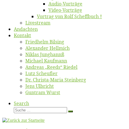
Au­dio-Vor­trä­ge
Vi­deo-Vor­trä­ge
Vor­trag von Rolf Scheffbuch †
Live­stream
An­dach­ten
Kon­takt
Fried­helm Bilsing
Alex­an­der Hellmich
Ni­klas Junghannß
Mi­cha­el Kaufmann
An­dre­as „Reeds“ Riedel
Lutz Scheuf­ler
Dr. Chris­­ta-Ma­ria Steinberg
Jens Ulb­richt
Gun­tram Wurst
Search
Suche
Suche
…