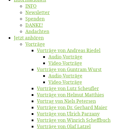
INFO
News­let­ter
Spen­den
DANKE!
An­dach­ten
Jetzt an­hö­ren
Vor­trä­ge
Vor­trä­ge von An­dre­as Riedel
Au­dio-Vor­trä­ge
Vi­deo-Vor­trä­ge
Vor­trä­ge von Gun­tram Wurst
Au­dio-Vor­trä­ge
Vi­deo-Vor­trä­ge
Vor­trä­ge von Lutz Scheufler
Vor­trä­ge von Hel­mut Matthies
Vor­trag von Niels Petersen
Vor­trä­ge von Dr. Ger­hard Maier
Vor­trä­ge von Ul­rich Parzany
Vor­trä­ge von Win­rich Scheffbuch
Vor­trä­ge von Olaf Latzel