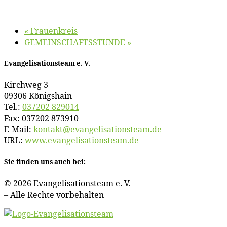
«
Frau­en­kreis
GEMEINSCHAFTSSTUNDE
»
Evan­ge­li­sa­ti­ons­team e. V.
Kirch­weg 3
09306 Königshain
Tel.:
037202 829014
Fax: 037202 873910
E‑Mail:
kontakt@​evangelisationsteam.​de
URL:
www​.evan​ge​li​sa​ti​ons​team​.de
Sie fin­den uns auch bei:
© 2026 Evan­ge­li­sa­ti­ons­team e. V.
– Al­le Rech­te vorbehalten