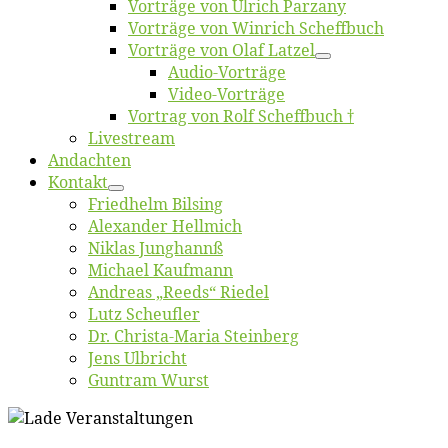
Vor­trä­ge von Ul­rich Parzany
Vor­trä­ge von Win­rich Scheffbuch
Vor­trä­ge von Olaf Latzel
Au­dio-Vor­trä­ge
Vi­deo-Vor­trä­ge
Vor­trag von Rolf Scheffbuch †
Live­stream
An­dach­ten
Kon­takt
Fried­helm Bilsing
Alex­an­der Hellmich
Ni­klas Junghannß
Mi­cha­el Kaufmann
An­dre­as „Reeds“ Riedel
Lutz Scheuf­ler
Dr. Chris­­ta-Ma­ria Steinberg
Jens Ulb­richt
Gun­tram Wurst