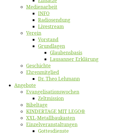
Ein­sät­ze
Me­di­en­ar­beit
INFO
Ra­dio­sen­dung
Live­stream
Ver­ein
Vor­stand
Grund­la­gen
Glaubens­ba­sis
Lausan­ner Erklärung
Ge­schich­te
Eh­ren­mit­glied
Dr. Theo Lehmann
An­ge­bo­te
Evangelisa­tions­wo­chen
Zelt­mis­si­on
Bi­bel­ta­ge
KINDERTAGE MIT LEGO®
XXL-Me­­tal­l­­bau­­kas­­ten
Einzelver­an­stal­tungen
Got­tes­diens­te