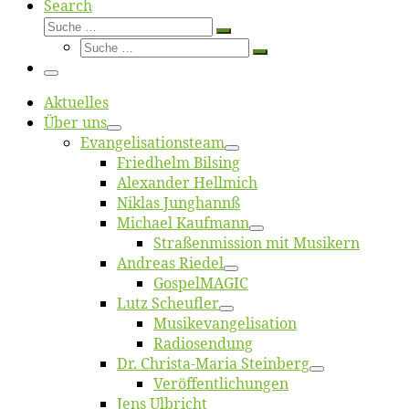
Search
Suche
Suche
Suche
…
Suche
…
Menü
Ak­tu­el­les
Über uns
Evangelisa­tions­team
Fried­helm Bilsing
Alex­an­der Hellmich
Ni­klas Junghannß
Mi­cha­el Kaufmann
Straßenmis­sion mit Musikern
An­dre­as Riedel
Gos­pel­MA­GIC
Lutz Scheuf­ler
Musikevan­ge­li­sa­tion
Ra­dio­sen­dung
Dr. Chris­­ta-Ma­ria Steinberg
Ver­öf­fent­li­chun­gen
Jens Ulb­richt