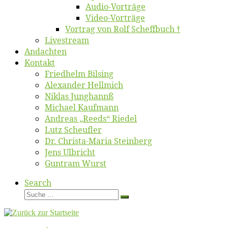
Au­dio-Vor­trä­ge
Vi­deo-Vor­trä­ge
Vor­trag von Rolf Scheffbuch †
Live­stream
An­dach­ten
Kon­takt
Fried­helm Bilsing
Alex­an­der Hellmich
Ni­klas Junghannß
Mi­cha­el Kaufmann
An­dre­as „Reeds“ Riedel
Lutz Scheuf­ler
Dr. Chris­­ta-Ma­ria Steinberg
Jens Ulb­richt
Gun­tram Wurst
Search
Suche
Suche
…