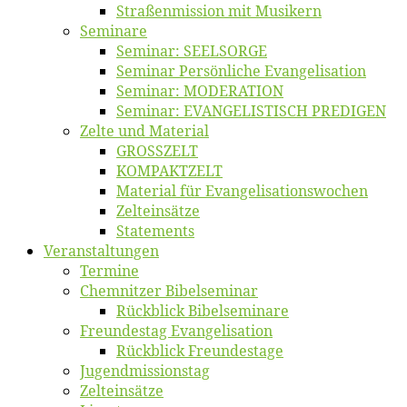
Straßenmis­sion mit Musikern
Se­mi­na­re
Se­mi­nar: SEELSORGE
Se­mi­nar Per­sön­li­che Evangelisation
Se­mi­nar: MODERATION
Se­mi­nar: EVANGELISTISCH PREDIGEN
Zel­te und Material
GROSSZELT
KOMPAKTZELT
Ma­te­ri­al für Evangelisationswochen
Zelt­ein­sät­ze
State­ments
Ver­an­stal­tun­gen
Ter­mi­ne
Chemnit­zer Bibelseminar
Rück­blick Bibelseminare
Freun­des­tag Evangelisation
Rück­blick Freundestage
Jugend­mis­sions­tag
Zelt­ein­sät­ze