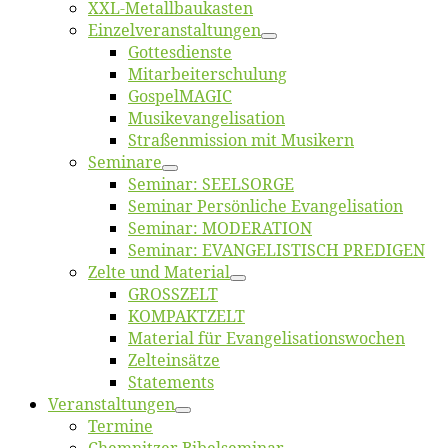
XXL-Me­­tal­l­­bau­­kas­­ten
Einzelver­an­stal­tungen
Got­tes­diens­te
Mitarbeiter­schulung
Gos­pel­MA­GIC
Musikevan­ge­li­sa­tion
Straßenmis­sion mit Musikern
Se­mi­na­re
Se­mi­nar: SEELSORGE
Se­mi­nar Per­sön­li­che Evangelisation
Se­mi­nar: MODERATION
Se­mi­nar: EVANGELISTISCH PREDIGEN
Zel­te und Material
GROSSZELT
KOMPAKTZELT
Ma­te­ri­al für Evangelisationswochen
Zelt­ein­sät­ze
State­ments
Ver­an­stal­tun­gen
Ter­mi­ne