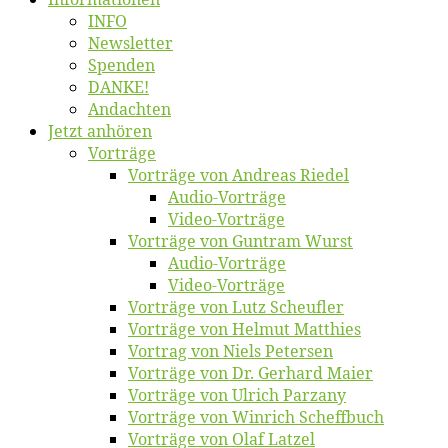
INFO
News­let­ter
Spen­den
DANKE!
An­dach­ten
Jetzt an­hö­ren
Vor­trä­ge
Vor­trä­ge von An­dre­as Riedel
Au­dio-Vor­trä­ge
Vi­deo-Vor­trä­ge
Vor­trä­ge von Gun­tram Wurst
Au­dio-Vor­trä­ge
Vi­deo-Vor­trä­ge
Vor­trä­ge von Lutz Scheufler
Vor­trä­ge von Hel­mut Matthies
Vor­trag von Niels Petersen
Vor­trä­ge von Dr. Ger­hard Maier
Vor­trä­ge von Ul­rich Parzany
Vor­trä­ge von Win­rich Scheffbuch
Vor­trä­ge von Olaf Latzel