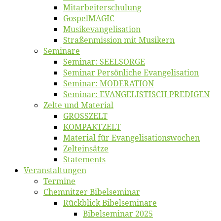
Mitarbeiter­schulung
Gos­pel­MA­GIC
Musikevan­ge­li­sa­tion
Straßenmis­sion mit Musikern
Se­mi­na­re
Se­mi­nar: SEELSORGE
Se­mi­nar Per­sön­li­che Evangelisation
Se­mi­nar: MODERATION
Se­mi­nar: EVANGELISTISCH PREDIGEN
Zel­te und Material
GROSSZELT
KOMPAKTZELT
Ma­te­ri­al für Evangelisationswochen
Zelt­ein­sät­ze
State­ments
Ver­an­stal­tun­gen
Ter­mi­ne
Chemnit­zer Bibelseminar
Rück­blick Bibelseminare
Bi­bel­se­mi­nar 2025