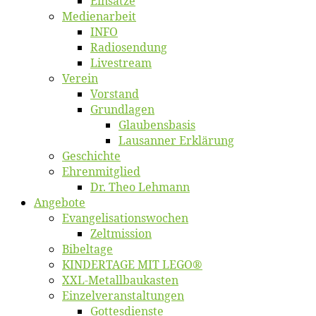
Ein­sät­ze
Me­di­en­ar­beit
INFO
Ra­dio­sen­dung
Live­stream
Ver­ein
Vor­stand
Grund­la­gen
Glaubens­ba­sis
Lausan­ner Erklärung
Ge­schich­te
Eh­ren­mit­glied
Dr. Theo Lehmann
An­ge­bo­te
Evangelisa­tions­wo­chen
Zelt­mis­si­on
Bi­bel­ta­ge
KINDERTAGE MIT LEGO®
XXL-Me­­tal­l­­bau­­kas­­ten
Einzelver­an­stal­tungen
Got­tes­diens­te