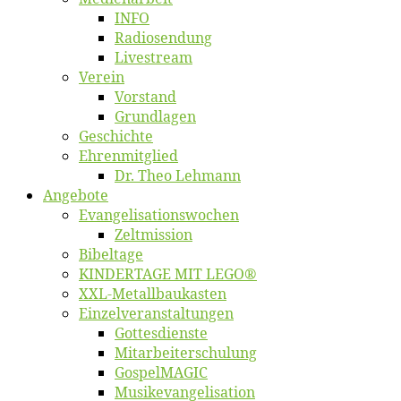
INFO
Ra­dio­sen­dung
Live­stream
Ver­ein
Vor­stand
Grund­la­gen
Ge­schich­te
Eh­ren­mit­glied
Dr. Theo Lehmann
An­ge­bo­te
Evangelisa­tions­wo­chen
Zelt­mis­si­on
Bi­bel­ta­ge
KINDERTAGE MIT LEGO®
XXL-Me­­tal­l­­bau­­kas­­ten
Einzelver­an­stal­tungen
Got­tes­diens­te
Mitarbeiter­schulung
Gos­pel­MA­GIC
Musikevan­ge­li­sa­tion