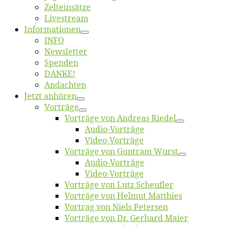
Zelt­ein­sät­ze
Live­stream
Informatio­nen
INFO
News­let­ter
Spen­den
DANKE!
An­dach­ten
Jetzt an­hö­ren
Vor­trä­ge
Vor­trä­ge von An­dre­as Riedel
Au­dio-Vor­trä­ge
Vi­deo-Vor­trä­ge
Vor­trä­ge von Gun­tram Wurst
Au­dio-Vor­trä­ge
Vi­deo-Vor­trä­ge
Vor­trä­ge von Lutz Scheufler
Vor­trä­ge von Hel­mut Matthies
Vor­trag von Niels Petersen
Vor­trä­ge von Dr. Ger­hard Maier