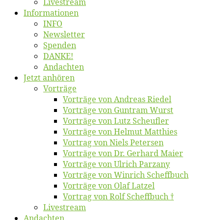
Live­stream
Informatio­nen
INFO
News­let­ter
Spen­den
DANKE!
An­dach­ten
Jetzt an­hö­ren
Vor­trä­ge
Vor­trä­ge von An­dre­as Riedel
Vor­trä­ge von Gun­tram Wurst
Vor­trä­ge von Lutz Scheufler
Vor­trä­ge von Hel­mut Matthies
Vor­trag von Niels Petersen
Vor­trä­ge von Dr. Ger­hard Maier
Vor­trä­ge von Ul­rich Parzany
Vor­trä­ge von Win­rich Scheffbuch
Vor­trä­ge von Olaf Latzel
Vor­trag von Rolf Scheffbuch †
Live­stream
An­dach­ten