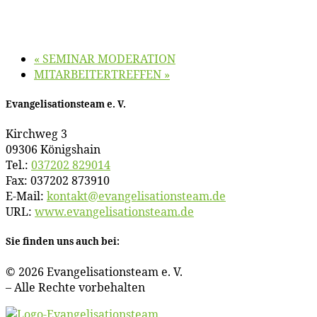
«
SEMINAR MODERATION
MITARBEITERTREFFEN
»
Evan­ge­li­sa­ti­ons­team e. V.
Kirch­weg 3
09306 Königshain
Tel.:
037202 829014
Fax: 037202 873910
E‑Mail:
kontakt@​evangelisationsteam.​de
URL:
www​.evan​ge​li​sa​ti​ons​team​.de
Sie fin­den uns auch bei:
© 2026 Evan­ge­li­sa­ti­ons­team e. V.
– Al­le Rech­te vorbehalten