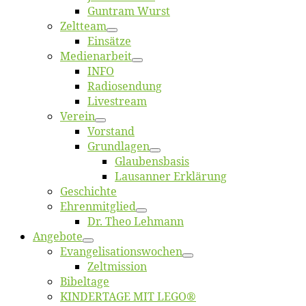
Gun­tram Wurst
Zelt­team
Ein­sät­ze
Me­di­en­ar­beit
INFO
Ra­dio­sen­dung
Live­stream
Ver­ein
Vor­stand
Grund­la­gen
Glaubens­ba­sis
Lausan­ner Erklärung
Ge­schich­te
Eh­ren­mit­glied
Dr. Theo Lehmann
An­ge­bo­te
Evangelisa­tions­wo­chen
Zelt­mis­si­on
Bi­bel­ta­ge
KINDERTAGE MIT LEGO®