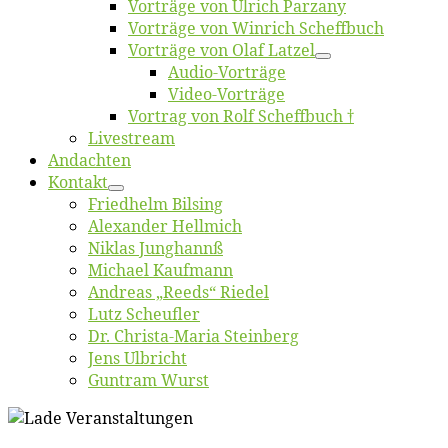
Vor­trä­ge von Ul­rich Parzany
Vor­trä­ge von Win­rich Scheffbuch
Vor­trä­ge von Olaf Latzel
Au­dio-Vor­trä­ge
Vi­deo-Vor­trä­ge
Vor­trag von Rolf Scheffbuch †
Live­stream
An­dach­ten
Kon­takt
Fried­helm Bilsing
Alex­an­der Hellmich
Ni­klas Junghannß
Mi­cha­el Kaufmann
An­dre­as „Reeds“ Riedel
Lutz Scheuf­ler
Dr. Chris­­ta-Ma­ria Steinberg
Jens Ulb­richt
Gun­tram Wurst