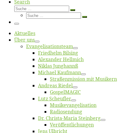
Search
Suche
Suche
Suche
…
Suche
…
Menü
Ak­tu­el­les
Über uns
Evangelisa­tions­team
Fried­helm Bilsing
Alex­an­der Hellmich
Ni­klas Junghannß
Mi­cha­el Kaufmann
Straßenmis­sion mit Musikern
An­dre­as Riedel
Gos­pel­MA­GIC
Lutz Scheuf­ler
Musikevan­ge­li­sa­tion
Ra­dio­sen­dung
Dr. Chris­­ta-Ma­ria Steinberg
Ver­öf­fent­li­chun­gen
Jens Ulb­richt