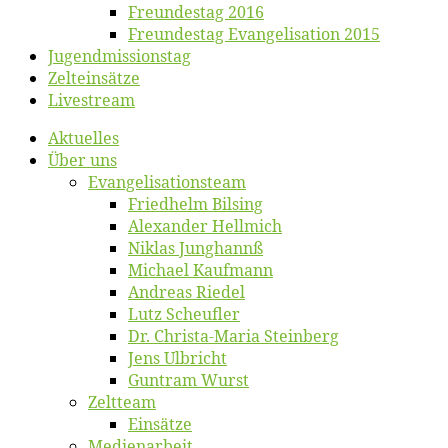
Freun­des­tag 2016
Freun­des­tag Evan­ge­li­sa­ti­on 2015
Jugend­mis­sions­tag
Zelt­ein­sät­ze
Live­stream
Ak­tu­el­les
Über uns
Evangelisa­tions­team
Fried­helm Bilsing
Alex­an­der Hellmich
Ni­klas Junghannß
Mi­cha­el Kaufmann
An­dre­as Riedel
Lutz Scheuf­ler
Dr. Chris­­ta-Ma­ria Steinberg
Jens Ulb­richt
Gun­tram Wurst
Zelt­team
Ein­sät­ze
Me­di­en­ar­beit