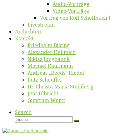
Au­dio-Vor­trä­ge
Vi­deo-Vor­trä­ge
Vor­trag von Rolf Scheffbuch †
Live­stream
An­dach­ten
Kon­takt
Fried­helm Bilsing
Alex­an­der Hellmich
Ni­klas Junghannß
Mi­cha­el Kaufmann
An­dre­as „Reeds“ Riedel
Lutz Scheuf­ler
Dr. Chris­­ta-Ma­ria Steinberg
Jens Ulb­richt
Gun­tram Wurst
Search
Suche
Suche
…