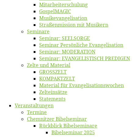
Mitarbeiter­schulung
Gos­pel­MA­GIC
Musikevan­ge­li­sa­tion
Straßenmis­sion mit Musikern
Se­mi­na­re
Se­mi­nar: SEELSORGE
Se­mi­nar Per­sön­li­che Evangelisation
Se­mi­nar: MODERATION
Se­mi­nar: EVANGELISTISCH PREDIGEN
Zel­te und Material
GROSSZELT
KOMPAKTZELT
Ma­te­ri­al für Evangelisationswochen
Zelt­ein­sät­ze
State­ments
Ver­an­stal­tun­gen
Ter­mi­ne
Chemnit­zer Bibelseminar
Rück­blick Bibelseminare
Bi­bel­se­mi­nar 2025