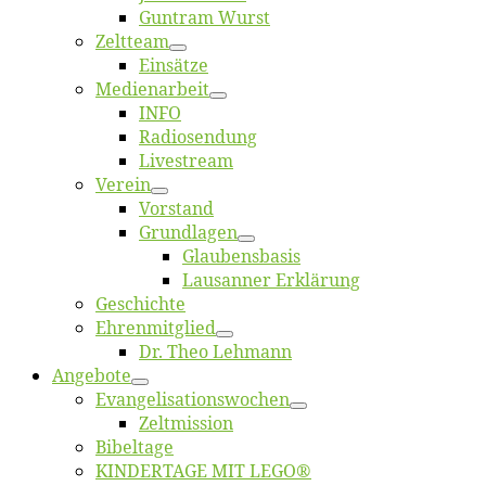
Gun­tram Wurst
Zelt­team
Ein­sät­ze
Me­di­en­ar­beit
INFO
Ra­dio­sen­dung
Live­stream
Ver­ein
Vor­stand
Grund­la­gen
Glaubens­ba­sis
Lausan­ner Erklärung
Ge­schich­te
Eh­ren­mit­glied
Dr. Theo Lehmann
An­ge­bo­te
Evangelisa­tions­wo­chen
Zelt­mis­si­on
Bi­bel­ta­ge
KINDERTAGE MIT LEGO®