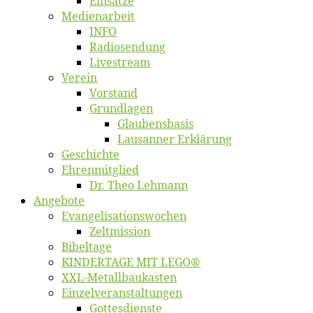
Ein­sät­ze
Me­di­en­ar­beit
INFO
Ra­dio­sen­dung
Live­stream
Ver­ein
Vor­stand
Grund­la­gen
Glaubens­ba­sis
Lausan­ner Erklärung
Ge­schich­te
Eh­ren­mit­glied
Dr. Theo Lehmann
An­ge­bo­te
Evangelisa­tions­wo­chen
Zelt­mis­si­on
Bi­bel­ta­ge
KINDERTAGE MIT LEGO®
XXL-Me­­tal­l­­bau­­kas­­ten
Einzelver­an­stal­tungen
Got­tes­diens­te