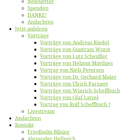
News­let­ter
Spen­den
DANKE!
An­dach­ten
Jetzt an­hö­ren
Vor­trä­ge
Vor­trä­ge von An­dre­as Riedel
Vor­trä­ge von Gun­tram Wurst
Vor­trä­ge von Lutz Scheufler
Vor­trä­ge von Hel­mut Matthies
Vor­trag von Niels Petersen
Vor­trä­ge von Dr. Ger­hard Maier
Vor­trä­ge von Ul­rich Parzany
Vor­trä­ge von Win­rich Scheffbuch
Vor­trä­ge von Olaf Latzel
Vor­trag von Rolf Scheffbuch †
Live­stream
An­dach­ten
Kon­takt
Fried­helm Bilsing
Alex­an­der Hellmich