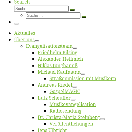
Search
Suche
Suche
Suche
…
Suche
…
Menü
Ak­tu­el­les
Über uns
Evangelisa­tions­team
Fried­helm Bilsing
Alex­an­der Hellmich
Ni­klas Junghannß
Mi­cha­el Kaufmann
Straßenmis­sion mit Musikern
An­dre­as Riedel
Gos­pel­MA­GIC
Lutz Scheuf­ler
Musikevan­ge­li­sa­tion
Ra­dio­sen­dung
Dr. Chris­­ta-Ma­ria Steinberg
Ver­öf­fent­li­chun­gen
Jens Ulb­richt