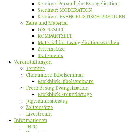
Se­mi­nar Per­sön­li­che Evangelisation
Se­mi­nar: MODERATION
Se­mi­nar: EVANGELISTISCH PREDIGEN
Zel­te und Material
GROSSZELT
KOMPAKTZELT
Ma­te­ri­al für Evangelisationswochen
Zelt­ein­sät­ze
State­ments
Ver­an­stal­tun­gen
Ter­mi­ne
Chemnit­zer Bibelseminar
Rück­blick Bibelseminare
Freun­des­tag Evangelisation
Rück­blick Freundestage
Jugend­mis­sions­tag
Zelt­ein­sät­ze
Live­stream
Informatio­nen
INFO