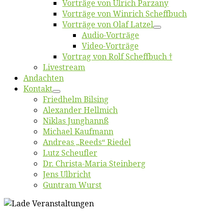
Vor­trä­ge von Ul­rich Parzany
Vor­trä­ge von Win­rich Scheffbuch
Vor­trä­ge von Olaf Latzel
Au­dio-Vor­trä­ge
Vi­deo-Vor­trä­ge
Vor­trag von Rolf Scheffbuch †
Live­stream
An­dach­ten
Kon­takt
Fried­helm Bilsing
Alex­an­der Hellmich
Ni­klas Junghannß
Mi­cha­el Kaufmann
An­dre­as „Reeds“ Riedel
Lutz Scheuf­ler
Dr. Chris­­ta-Ma­ria Steinberg
Jens Ulb­richt
Gun­tram Wurst