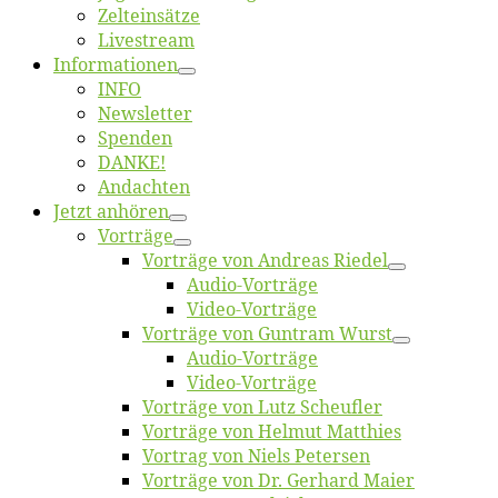
Zelt­ein­sät­ze
Live­stream
Informatio­nen
INFO
News­let­ter
Spen­den
DANKE!
An­dach­ten
Jetzt an­hö­ren
Vor­trä­ge
Vor­trä­ge von An­dre­as Riedel
Au­dio-Vor­trä­ge
Vi­deo-Vor­trä­ge
Vor­trä­ge von Gun­tram Wurst
Au­dio-Vor­trä­ge
Vi­deo-Vor­trä­ge
Vor­trä­ge von Lutz Scheufler
Vor­trä­ge von Hel­mut Matthies
Vor­trag von Niels Petersen
Vor­trä­ge von Dr. Ger­hard Maier