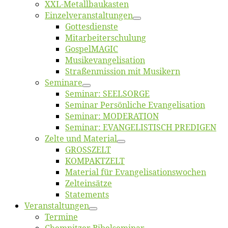
XXL-Me­­tal­l­­bau­­kas­­ten
Einzelver­an­stal­tungen
Got­tes­diens­te
Mitarbeiter­schulung
Gos­pel­MA­GIC
Musikevan­ge­li­sa­tion
Straßenmis­sion mit Musikern
Se­mi­na­re
Se­mi­nar: SEELSORGE
Se­mi­nar Per­sön­li­che Evangelisation
Se­mi­nar: MODERATION
Se­mi­nar: EVANGELISTISCH PREDIGEN
Zel­te und Material
GROSSZELT
KOMPAKTZELT
Ma­te­ri­al für Evangelisationswochen
Zelt­ein­sät­ze
State­ments
Ver­an­stal­tun­gen
Ter­mi­ne