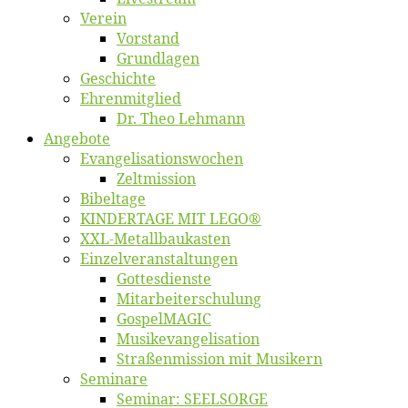
Ver­ein
Vor­stand
Grund­la­gen
Ge­schich­te
Eh­ren­mit­glied
Dr. Theo Lehmann
An­ge­bo­te
Evangelisa­tions­wo­chen
Zelt­mis­si­on
Bi­bel­ta­ge
KINDERTAGE MIT LEGO®
XXL-Me­­tal­l­­bau­­kas­­ten
Einzelver­an­stal­tungen
Got­tes­diens­te
Mitarbeiter­schulung
Gos­pel­MA­GIC
Musikevan­ge­li­sa­tion
Straßenmis­sion mit Musikern
Se­mi­na­re
Se­mi­nar: SEELSORGE