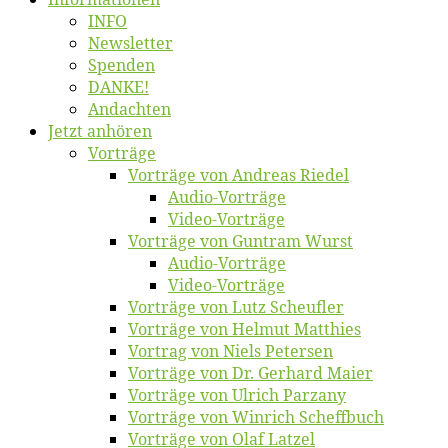
INFO
News­let­ter
Spen­den
DANKE!
An­dach­ten
Jetzt an­hö­ren
Vor­trä­ge
Vor­trä­ge von An­dre­as Riedel
Au­dio-Vor­trä­ge
Vi­deo-Vor­trä­ge
Vor­trä­ge von Gun­tram Wurst
Au­dio-Vor­trä­ge
Vi­deo-Vor­trä­ge
Vor­trä­ge von Lutz Scheufler
Vor­trä­ge von Hel­mut Matthies
Vor­trag von Niels Petersen
Vor­trä­ge von Dr. Ger­hard Maier
Vor­trä­ge von Ul­rich Parzany
Vor­trä­ge von Win­rich Scheffbuch
Vor­trä­ge von Olaf Latzel