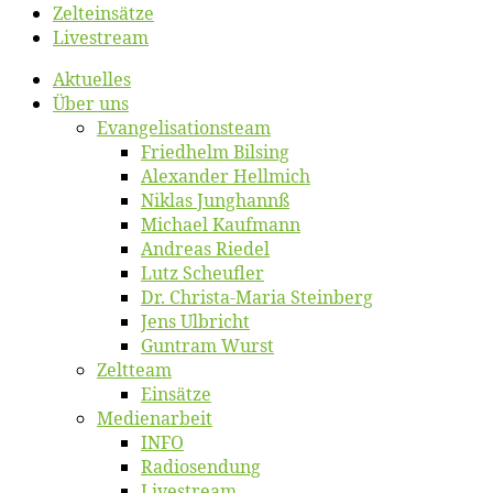
Zelt­ein­sät­ze
Live­stream
Ak­tu­el­les
Über uns
Evangelisa­tions­team
Fried­helm Bilsing
Alex­an­der Hellmich
Ni­klas Junghannß
Mi­cha­el Kaufmann
An­dre­as Riedel
Lutz Scheuf­ler
Dr. Chris­­ta-Ma­ria Steinberg
Jens Ulb­richt
Gun­tram Wurst
Zelt­team
Ein­sät­ze
Me­di­en­ar­beit
INFO
Ra­dio­sen­dung
Live­stream