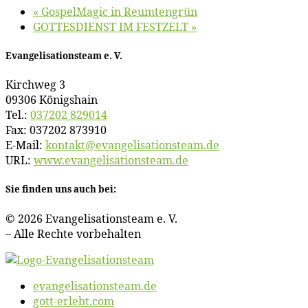
«
Gos­pel­Ma­gic in Reumtengrün
GOTTESDIENST IM FESTZELT
»
Evan­ge­li­sa­ti­ons­team e. V.
Kirch­weg 3
09306 Königshain
Tel.:
037202 829014
Fax: 037202 873910
E‑Mail:
kontakt@​evangelisationsteam.​de
URL:
www​.evan​ge​li​sa​ti​ons​team​.de
Sie fin­den uns auch bei:
© 2026 Evan­ge­li­sa­ti­ons­team e. V.
– Al­le Rech­te vorbehalten
evangelisationsteam.de
gott-erlebt.com