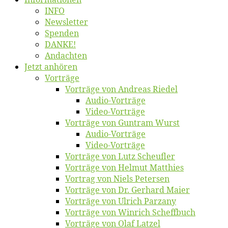
INFO
News­let­ter
Spen­den
DANKE!
An­dach­ten
Jetzt an­hö­ren
Vor­trä­ge
Vor­trä­ge von An­dre­as Riedel
Au­dio-Vor­trä­ge
Vi­deo-Vor­trä­ge
Vor­trä­ge von Gun­tram Wurst
Au­dio-Vor­trä­ge
Vi­deo-Vor­trä­ge
Vor­trä­ge von Lutz Scheufler
Vor­trä­ge von Hel­mut Matthies
Vor­trag von Niels Petersen
Vor­trä­ge von Dr. Ger­hard Maier
Vor­trä­ge von Ul­rich Parzany
Vor­trä­ge von Win­rich Scheffbuch
Vor­trä­ge von Olaf Latzel