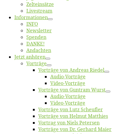
Zelt­ein­sät­ze
Live­stream
Informatio­nen
INFO
News­let­ter
Spen­den
DANKE!
An­dach­ten
Jetzt an­hö­ren
Vor­trä­ge
Vor­trä­ge von An­dre­as Riedel
Au­dio-Vor­trä­ge
Vi­deo-Vor­trä­ge
Vor­trä­ge von Gun­tram Wurst
Au­dio-Vor­trä­ge
Vi­deo-Vor­trä­ge
Vor­trä­ge von Lutz Scheufler
Vor­trä­ge von Hel­mut Matthies
Vor­trag von Niels Petersen
Vor­trä­ge von Dr. Ger­hard Maier