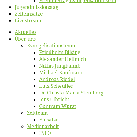
Freun­des­tag Evan­ge­li­sa­ti­on 2015
Jugend­mis­sions­tag
Zelt­ein­sät­ze
Live­stream
Ak­tu­el­les
Über uns
Evangelisa­tions­team
Fried­helm Bilsing
Alex­an­der Hellmich
Ni­klas Junghannß
Mi­cha­el Kaufmann
An­dre­as Riedel
Lutz Scheuf­ler
Dr. Chris­­ta-Ma­ria Steinberg
Jens Ulb­richt
Gun­tram Wurst
Zelt­team
Ein­sät­ze
Me­di­en­ar­beit
INFO