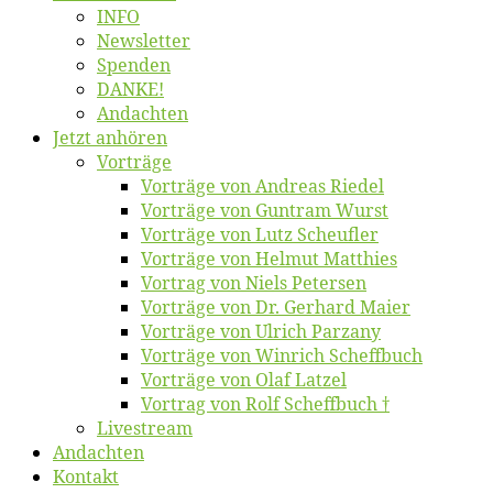
INFO
News­let­ter
Spen­den
DANKE!
An­dach­ten
Jetzt an­hö­ren
Vor­trä­ge
Vor­trä­ge von An­dre­as Riedel
Vor­trä­ge von Gun­tram Wurst
Vor­trä­ge von Lutz Scheufler
Vor­trä­ge von Hel­mut Matthies
Vor­trag von Niels Petersen
Vor­trä­ge von Dr. Ger­hard Maier
Vor­trä­ge von Ul­rich Parzany
Vor­trä­ge von Win­rich Scheffbuch
Vor­trä­ge von Olaf Latzel
Vor­trag von Rolf Scheffbuch †
Live­stream
An­dach­ten
Kon­takt