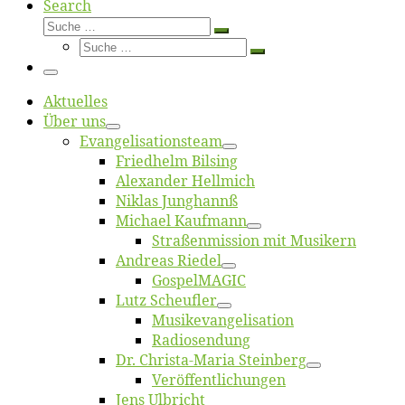
Search
Suche
Suche
Suche
…
Suche
…
Menü
Ak­tu­el­les
Über uns
Evangelisa­tions­team
Fried­helm Bilsing
Alex­an­der Hellmich
Ni­klas Junghannß
Mi­cha­el Kaufmann
Straßenmis­sion mit Musikern
An­dre­as Riedel
Gos­pel­MA­GIC
Lutz Scheuf­ler
Musikevan­ge­li­sa­tion
Ra­dio­sen­dung
Dr. Chris­­ta-Ma­ria Steinberg
Ver­öf­fent­li­chun­gen
Jens Ulb­richt