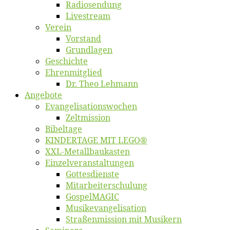
Ra­dio­sen­dung
Live­stream
Ver­ein
Vor­stand
Grund­la­gen
Ge­schich­te
Eh­ren­mit­glied
Dr. Theo Lehmann
An­ge­bo­te
Evangelisa­tions­wo­chen
Zelt­mis­si­on
Bi­bel­ta­ge
KINDERTAGE MIT LEGO®
XXL-Me­­tal­l­­bau­­kas­­ten
Einzelver­an­stal­tungen
Got­tes­diens­te
Mitarbeiter­schulung
Gos­pel­MA­GIC
Musikevan­ge­li­sa­tion
Straßenmis­sion mit Musikern