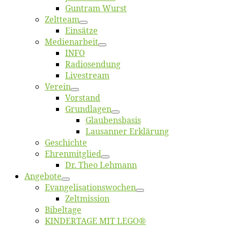
Gun­tram Wurst
Zelt­team
Ein­sät­ze
Me­di­en­ar­beit
INFO
Ra­dio­sen­dung
Live­stream
Ver­ein
Vor­stand
Grund­la­gen
Glaubens­ba­sis
Lausan­ner Erklärung
Ge­schich­te
Eh­ren­mit­glied
Dr. Theo Lehmann
An­ge­bo­te
Evangelisa­tions­wo­chen
Zelt­mis­si­on
Bi­bel­ta­ge
KINDERTAGE MIT LEGO®