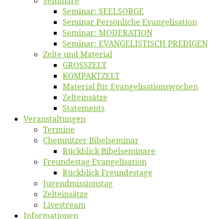
Se­mi­na­re
Se­mi­nar: SEELSORGE
Se­mi­nar Per­sön­li­che Evangelisation
Se­mi­nar: MODERATION
Se­mi­nar: EVANGELISTISCH PREDIGEN
Zel­te und Material
GROSSZELT
KOMPAKTZELT
Ma­te­ri­al für Evangelisationswochen
Zelt­ein­sät­ze
State­ments
Ver­an­stal­tun­gen
Ter­mi­ne
Chemnit­zer Bibelseminar
Rück­blick Bibelseminare
Freun­des­tag Evangelisation
Rück­blick Freundestage
Jugend­mis­sions­tag
Zelt­ein­sät­ze
Live­stream
Informatio­nen