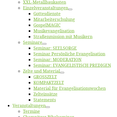
XXL-Me­­tal­l­­bau­­kas­­ten
Einzelver­an­stal­tungen
Got­tes­diens­te
Mitarbeiter­schulung
Gos­pel­MA­GIC
Musikevan­ge­li­sa­tion
Straßenmis­sion mit Musikern
Se­mi­na­re
Se­mi­nar: SEELSORGE
Se­mi­nar Per­sön­li­che Evangelisation
Se­mi­nar: MODERATION
Se­mi­nar: EVANGELISTISCH PREDIGEN
Zel­te und Material
GROSSZELT
KOMPAKTZELT
Ma­te­ri­al für Evangelisationswochen
Zelt­ein­sät­ze
State­ments
Ver­an­stal­tun­gen
Ter­mi­ne