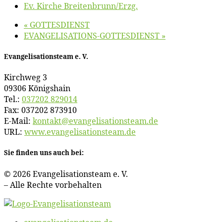
Ev. Kir­che Breitenbrunn/​Erzg.
«
GOTTESDIENST
EVANGELISATIONS-GOTTESDIENST
»
Evan­ge­li­sa­ti­ons­team e. V.
Kirch­weg 3
09306 Königshain
Tel.:
037202 829014
Fax: 037202 873910
E‑Mail:
kontakt@​evangelisationsteam.​de
URL:
www​.evan​ge​li​sa​ti​ons​team​.de
Sie fin­den uns auch bei:
© 2026 Evan­ge­li­sa­ti­ons­team e. V.
– Al­le Rech­te vorbehalten