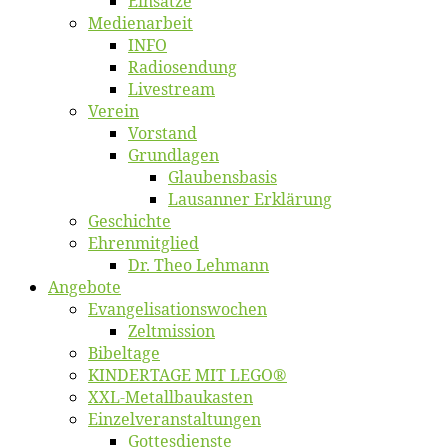
Ein­sät­ze
Me­di­en­ar­beit
INFO
Ra­dio­sen­dung
Live­stream
Ver­ein
Vor­stand
Grund­la­gen
Glaubens­ba­sis
Lausan­ner Erklärung
Ge­schich­te
Eh­ren­mit­glied
Dr. Theo Lehmann
An­ge­bo­te
Evangelisa­tions­wo­chen
Zelt­mis­si­on
Bi­bel­ta­ge
KINDERTAGE MIT LEGO®
XXL-Me­­tal­l­­bau­­kas­­ten
Einzelver­an­stal­tungen
Got­tes­diens­te