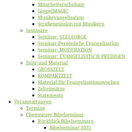
Mitarbeiter­schulung
Gos­pel­MA­GIC
Musikevan­ge­li­sa­tion
Straßenmis­sion mit Musikern
Se­mi­na­re
Se­mi­nar: SEELSORGE
Se­mi­nar Per­sön­li­che Evangelisation
Se­mi­nar: MODERATION
Se­mi­nar: EVANGELISTISCH PREDIGEN
Zel­te und Material
GROSSZELT
KOMPAKTZELT
Ma­te­ri­al für Evangelisationswochen
Zelt­ein­sät­ze
State­ments
Ver­an­stal­tun­gen
Ter­mi­ne
Chemnit­zer Bibelseminar
Rück­blick Bibelseminare
Bi­bel­se­mi­nar 2025