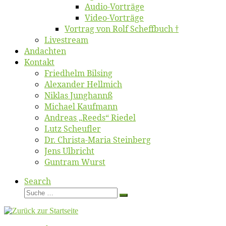
Au­dio-Vor­trä­ge
Vi­deo-Vor­trä­ge
Vor­trag von Rolf Scheffbuch †
Live­stream
An­dach­ten
Kon­takt
Fried­helm Bilsing
Alex­an­der Hellmich
Ni­klas Junghannß
Mi­cha­el Kaufmann
An­dre­as „Reeds“ Riedel
Lutz Scheuf­ler
Dr. Chris­­ta-Ma­ria Steinberg
Jens Ulb­richt
Gun­tram Wurst
Search
Suche
Suche
…