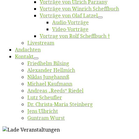
Vor­trä­ge von Ul­rich Parzany
Vor­trä­ge von Win­rich Scheffbuch
Vor­trä­ge von Olaf Latzel
Au­dio-Vor­trä­ge
Vi­deo-Vor­trä­ge
Vor­trag von Rolf Scheffbuch †
Live­stream
An­dach­ten
Kon­takt
Fried­helm Bilsing
Alex­an­der Hellmich
Ni­klas Junghannß
Mi­cha­el Kaufmann
An­dre­as „Reeds“ Riedel
Lutz Scheuf­ler
Dr. Chris­­ta-Ma­ria Steinberg
Jens Ulb­richt
Gun­tram Wurst