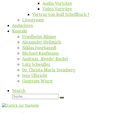
Au­dio-Vor­trä­ge
Vi­deo-Vor­trä­ge
Vor­trag von Rolf Scheffbuch †
Live­stream
An­dach­ten
Kon­takt
Fried­helm Bilsing
Alex­an­der Hellmich
Ni­klas Junghannß
Mi­cha­el Kaufmann
An­dre­as „Reeds“ Riedel
Lutz Scheuf­ler
Dr. Chris­­ta-Ma­ria Steinberg
Jens Ulb­richt
Gun­tram Wurst
Search
Suche
Suche
…