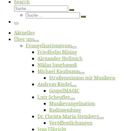
Search
Suche
Suche
Suche
…
Suche
…
Menü
Ak­tu­el­les
Über uns
Evangelisa­tions­team
Fried­helm Bilsing
Alex­an­der Hellmich
Ni­klas Junghannß
Mi­cha­el Kaufmann
Straßenmis­sion mit Musikern
An­dre­as Riedel
Gos­pel­MA­GIC
Lutz Scheuf­ler
Musikevan­ge­li­sa­tion
Ra­dio­sen­dung
Dr. Chris­­ta-Ma­ria Steinberg
Ver­öf­fent­li­chun­gen
Jens Ulb­richt