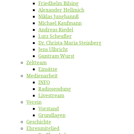
Fried­helm Bilsing
Alex­an­der Hellmich
Ni­klas Junghannß
Mi­cha­el Kaufmann
An­dre­as Riedel
Lutz Scheuf­ler
Dr. Chris­­ta-Ma­ria Steinberg
Jens Ulb­richt
Gun­tram Wurst
Zelt­team
Ein­sät­ze
Me­di­en­ar­beit
INFO
Ra­dio­sen­dung
Live­stream
Ver­ein
Vor­stand
Grund­la­gen
Ge­schich­te
Eh­ren­mit­glied