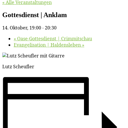
« Alle Veranstaltungen
Got­tes­dienst | Anklam
14. Oktober, 19:00
-
20:30
«
Oa­se-Got­tes­dienst | Crimmitschau
Evan­ge­li­sa­ti­on | Haldensleben
»
Lutz Scheuf­ler