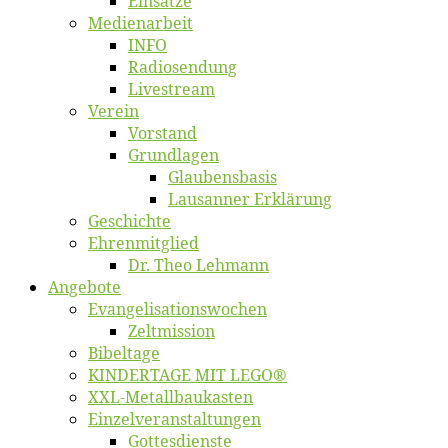
Ein­sät­ze
Me­di­en­ar­beit
INFO
Ra­dio­sen­dung
Live­stream
Ver­ein
Vor­stand
Grund­la­gen
Glaubens­ba­sis
Lausan­ner Erklärung
Ge­schich­te
Eh­ren­mit­glied
Dr. Theo Lehmann
An­ge­bo­te
Evangelisa­tions­wo­chen
Zelt­mis­si­on
Bi­bel­ta­ge
KINDERTAGE MIT LEGO®
XXL-Me­­tal­l­­bau­­kas­­ten
Einzelver­an­stal­tungen
Got­tes­diens­te