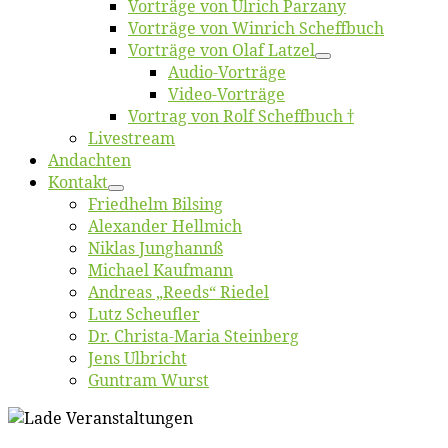
Vor­trä­ge von Ul­rich Parzany
Vor­trä­ge von Win­rich Scheffbuch
Vor­trä­ge von Olaf Latzel
Au­dio-Vor­trä­ge
Vi­deo-Vor­trä­ge
Vor­trag von Rolf Scheffbuch †
Live­stream
An­dach­ten
Kon­takt
Fried­helm Bilsing
Alex­an­der Hellmich
Ni­klas Junghannß
Mi­cha­el Kaufmann
An­dre­as „Reeds“ Riedel
Lutz Scheuf­ler
Dr. Chris­­ta-Ma­ria Steinberg
Jens Ulb­richt
Gun­tram Wurst