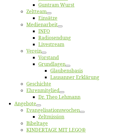
Gun­tram Wurst
Zelt­team
Ein­sät­ze
Me­di­en­ar­beit
INFO
Ra­dio­sen­dung
Live­stream
Ver­ein
Vor­stand
Grund­la­gen
Glaubens­ba­sis
Lausan­ner Erklärung
Ge­schich­te
Eh­ren­mit­glied
Dr. Theo Lehmann
An­ge­bo­te
Evangelisa­tions­wo­chen
Zelt­mis­si­on
Bi­bel­ta­ge
KINDERTAGE MIT LEGO®