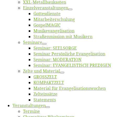
XXL-Me­­tal­l­­bau­­kas­­ten
Einzelver­an­stal­tungen
Got­tes­diens­te
Mitarbeiter­schulung
Gos­pel­MA­GIC
Musikevan­ge­li­sa­tion
Straßenmis­sion mit Musikern
Se­mi­na­re
Se­mi­nar: SEELSORGE
Se­mi­nar Per­sön­li­che Evangelisation
Se­mi­nar: MODERATION
Se­mi­nar: EVANGELISTISCH PREDIGEN
Zel­te und Material
GROSSZELT
KOMPAKTZELT
Ma­te­ri­al für Evangelisationswochen
Zelt­ein­sät­ze
State­ments
Ver­an­stal­tun­gen
Ter­mi­ne