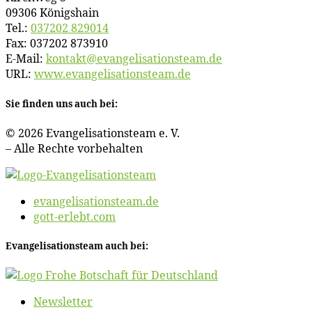
09306 Königshain
Tel.:
037202 829014
Fax: 037202 873910
E‑Mail:
kontakt@​evangelisationsteam.​de
URL:
www​.evan​ge​li​sa​ti​ons​team​.de
Sie fin­den uns auch bei:
© 2026 Evan­ge­li­sa­ti­ons­team e. V.
– Al­le Rech­te vorbehalten
evangelisationsteam.de
gott-erlebt.com
Evan­ge­li­sa­ti­ons­team auch bei:
News­let­ter