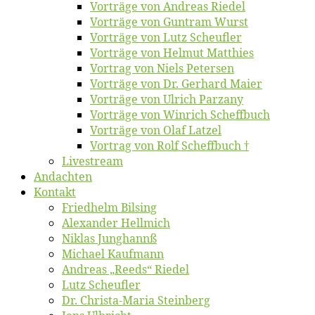
Vor­trä­ge von An­dre­as Riedel
Vor­trä­ge von Gun­tram Wurst
Vor­trä­ge von Lutz Scheufler
Vor­trä­ge von Hel­mut Matthies
Vor­trag von Niels Petersen
Vor­trä­ge von Dr. Ger­hard Maier
Vor­trä­ge von Ul­rich Parzany
Vor­trä­ge von Win­rich Scheffbuch
Vor­trä­ge von Olaf Latzel
Vor­trag von Rolf Scheffbuch †
Live­stream
An­dach­ten
Kon­takt
Fried­helm Bilsing
Alex­an­der Hellmich
Ni­klas Junghannß
Mi­cha­el Kaufmann
An­dre­as „Reeds“ Riedel
Lutz Scheuf­ler
Dr. Chris­­ta-Ma­ria Steinberg