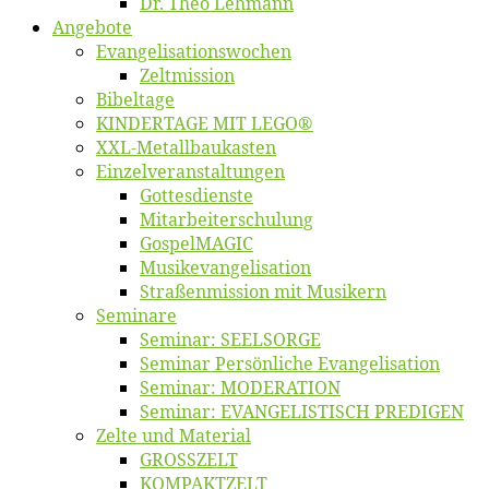
Dr. Theo Lehmann
An­ge­bo­te
Evangelisa­tions­wo­chen
Zelt­mis­si­on
Bi­bel­ta­ge
KINDERTAGE MIT LEGO®
XXL-Me­­tal­l­­bau­­kas­­ten
Einzelver­an­stal­tungen
Got­tes­diens­te
Mitarbeiter­schulung
Gos­pel­MA­GIC
Musikevan­ge­li­sa­tion
Straßenmis­sion mit Musikern
Se­mi­na­re
Se­mi­nar: SEELSORGE
Se­mi­nar Per­sön­li­che Evangelisation
Se­mi­nar: MODERATION
Se­mi­nar: EVANGELISTISCH PREDIGEN
Zel­te und Material
GROSSZELT
KOMPAKTZELT