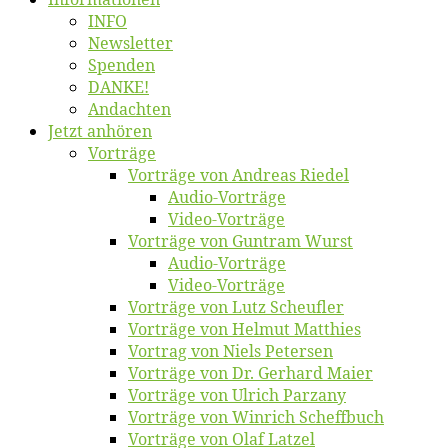
INFO
News­let­ter
Spen­den
DANKE!
An­dach­ten
Jetzt an­hö­ren
Vor­trä­ge
Vor­trä­ge von An­dre­as Riedel
Au­dio-Vor­trä­ge
Vi­deo-Vor­trä­ge
Vor­trä­ge von Gun­tram Wurst
Au­dio-Vor­trä­ge
Vi­deo-Vor­trä­ge
Vor­trä­ge von Lutz Scheufler
Vor­trä­ge von Hel­mut Matthies
Vor­trag von Niels Petersen
Vor­trä­ge von Dr. Ger­hard Maier
Vor­trä­ge von Ul­rich Parzany
Vor­trä­ge von Win­rich Scheffbuch
Vor­trä­ge von Olaf Latzel