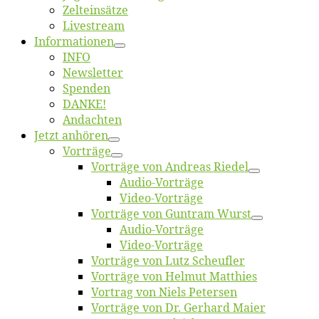
Zelt­ein­sät­ze
Live­stream
Informatio­nen
INFO
News­let­ter
Spen­den
DANKE!
An­dach­ten
Jetzt an­hö­ren
Vor­trä­ge
Vor­trä­ge von An­dre­as Riedel
Au­dio-Vor­trä­ge
Vi­deo-Vor­trä­ge
Vor­trä­ge von Gun­tram Wurst
Au­dio-Vor­trä­ge
Vi­deo-Vor­trä­ge
Vor­trä­ge von Lutz Scheufler
Vor­trä­ge von Hel­mut Matthies
Vor­trag von Niels Petersen
Vor­trä­ge von Dr. Ger­hard Maier