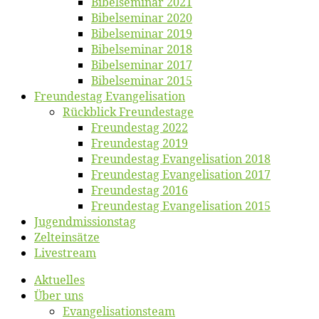
Bi­bel­se­mi­nar 2021
Bi­bel­se­mi­nar 2020
Bi­bel­se­mi­nar 2019
Bi­bel­se­mi­nar 2018
Bibelsemi­nar 2017
Bibelsemi­nar 2015
Freun­des­tag Evangelisation
Rück­blick Freundestage
Freun­des­tag 2022
Freun­des­tag 2019
Freun­des­tag Evan­ge­li­sa­ti­on 2018
Freun­des­tag Evan­ge­li­sa­ti­on 2017
Freun­des­tag 2016
Freun­des­tag Evan­ge­li­sa­ti­on 2015
Jugend­mis­sions­tag
Zelt­ein­sät­ze
Live­stream
Ak­tu­el­les
Über uns
Evangelisa­tions­team