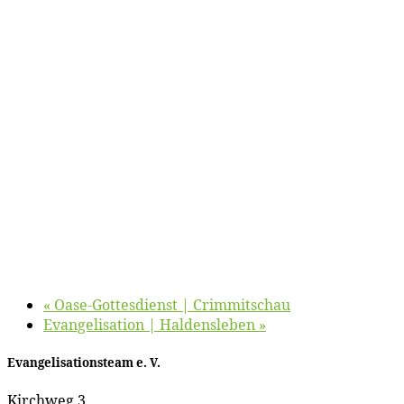
«
Oa­se-Got­tes­dienst | Crimmitschau
Evan­ge­li­sa­ti­on | Haldensleben
»
Evan­ge­li­sa­ti­ons­team e. V.
Kirch­weg 3