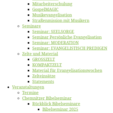
Mitarbeiter­schulung
Gos­pel­MA­GIC
Musikevan­ge­li­sa­tion
Straßenmis­sion mit Musikern
Se­mi­na­re
Se­mi­nar: SEELSORGE
Se­mi­nar Per­sön­li­che Evangelisation
Se­mi­nar: MODERATION
Se­mi­nar: EVANGELISTISCH PREDIGEN
Zel­te und Material
GROSSZELT
KOMPAKTZELT
Ma­te­ri­al für Evangelisationswochen
Zelt­ein­sät­ze
State­ments
Ver­an­stal­tun­gen
Ter­mi­ne
Chemnit­zer Bibelseminar
Rück­blick Bibelseminare
Bi­bel­se­mi­nar 2025