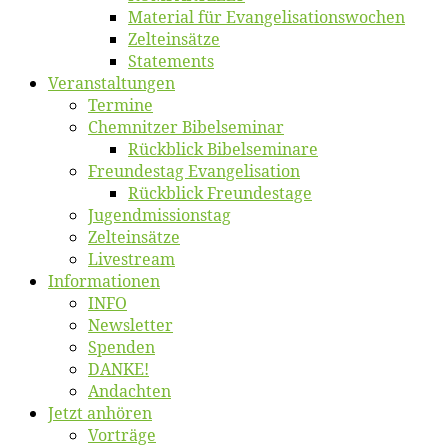
Ma­te­ri­al für Evangelisationswochen
Zelt­ein­sät­ze
State­ments
Ver­an­stal­tun­gen
Ter­mi­ne
Chemnit­zer Bibelseminar
Rück­blick Bibelseminare
Freun­des­tag Evangelisation
Rück­blick Freundestage
Jugend­mis­sions­tag
Zelt­ein­sät­ze
Live­stream
Informatio­nen
INFO
News­let­ter
Spen­den
DANKE!
An­dach­ten
Jetzt an­hö­ren
Vor­trä­ge