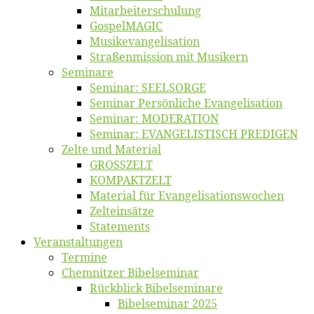
Mitarbeiter­schulung
Gos­pel­MA­GIC
Musikevan­ge­li­sa­tion
Straßenmis­sion mit Musikern
Se­mi­na­re
Se­mi­nar: SEELSORGE
Se­mi­nar Per­sön­li­che Evangelisation
Se­mi­nar: MODERATION
Se­mi­nar: EVANGELISTISCH PREDIGEN
Zel­te und Material
GROSSZELT
KOMPAKTZELT
Ma­te­ri­al für Evangelisationswochen
Zelt­ein­sät­ze
State­ments
Ver­an­stal­tun­gen
Ter­mi­ne
Chemnit­zer Bibelseminar
Rück­blick Bibelseminare
Bi­bel­se­mi­nar 2025