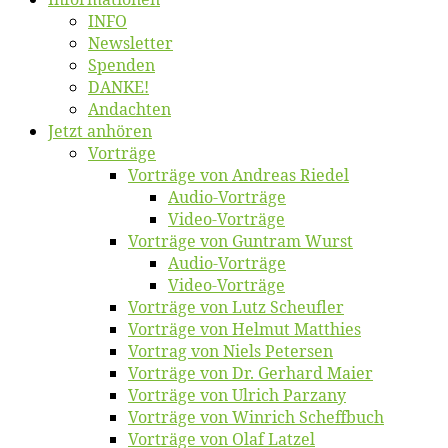
INFO
News­let­ter
Spen­den
DANKE!
An­dach­ten
Jetzt an­hö­ren
Vor­trä­ge
Vor­trä­ge von An­dre­as Riedel
Au­dio-Vor­trä­ge
Vi­deo-Vor­trä­ge
Vor­trä­ge von Gun­tram Wurst
Au­dio-Vor­trä­ge
Vi­deo-Vor­trä­ge
Vor­trä­ge von Lutz Scheufler
Vor­trä­ge von Hel­mut Matthies
Vor­trag von Niels Petersen
Vor­trä­ge von Dr. Ger­hard Maier
Vor­trä­ge von Ul­rich Parzany
Vor­trä­ge von Win­rich Scheffbuch
Vor­trä­ge von Olaf Latzel