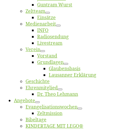
Gun­tram Wurst
Zelt­team
Ein­sät­ze
Me­di­en­ar­beit
INFO
Ra­dio­sen­dung
Live­stream
Ver­ein
Vor­stand
Grund­la­gen
Glaubens­ba­sis
Lausan­ner Erklärung
Ge­schich­te
Eh­ren­mit­glied
Dr. Theo Lehmann
An­ge­bo­te
Evangelisa­tions­wo­chen
Zelt­mis­si­on
Bi­bel­ta­ge
KINDERTAGE MIT LEGO®