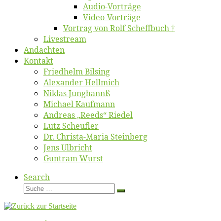
Au­dio-Vor­trä­ge
Vi­deo-Vor­trä­ge
Vor­trag von Rolf Scheffbuch †
Live­stream
An­dach­ten
Kon­takt
Fried­helm Bilsing
Alex­an­der Hellmich
Ni­klas Junghannß
Mi­cha­el Kaufmann
An­dre­as „Reeds“ Riedel
Lutz Scheuf­ler
Dr. Chris­­ta-Ma­ria Steinberg
Jens Ulb­richt
Gun­tram Wurst
Search
Suche
Suche
…