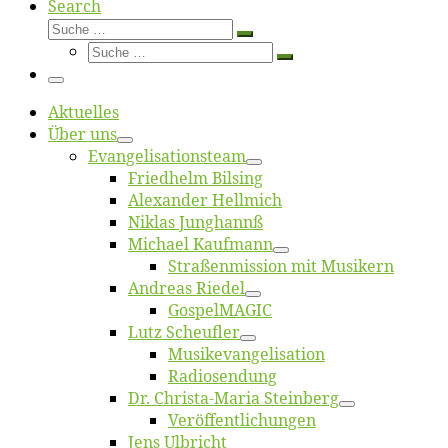
Search
Suche
Suche
Suche
…
Suche
…
Menü
Ak­tu­el­les
Über uns
Evangelisa­tions­team
Fried­helm Bilsing
Alex­an­der Hellmich
Ni­klas Junghannß
Mi­cha­el Kaufmann
Straßenmis­sion mit Musikern
An­dre­as Riedel
Gos­pel­MA­GIC
Lutz Scheuf­ler
Musikevan­ge­li­sa­tion
Ra­dio­sen­dung
Dr. Chris­­ta-Ma­ria Steinberg
Ver­öf­fent­li­chun­gen
Jens Ulb­richt