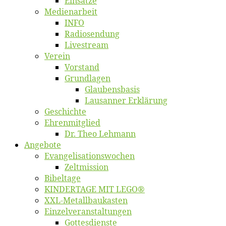
Ein­sät­ze
Me­di­en­ar­beit
INFO
Ra­dio­sen­dung
Live­stream
Ver­ein
Vor­stand
Grund­la­gen
Glaubens­ba­sis
Lausan­ner Erklärung
Ge­schich­te
Eh­ren­mit­glied
Dr. Theo Lehmann
An­ge­bo­te
Evangelisa­tions­wo­chen
Zelt­mis­si­on
Bi­bel­ta­ge
KINDERTAGE MIT LEGO®
XXL-Me­­tal­l­­bau­­kas­­ten
Einzelver­an­stal­tungen
Got­tes­diens­te