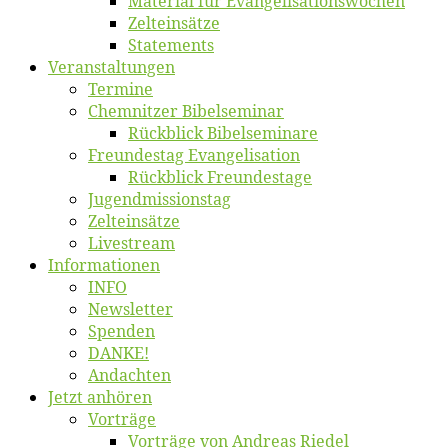
Ma­te­ri­al für Evangelisationswochen
Zelt­ein­sät­ze
State­ments
Ver­an­stal­tun­gen
Ter­mi­ne
Chemnit­zer Bibelseminar
Rück­blick Bibelseminare
Freun­des­tag Evangelisation
Rück­blick Freundestage
Jugend­mis­sions­tag
Zelt­ein­sät­ze
Live­stream
Informatio­nen
INFO
News­let­ter
Spen­den
DANKE!
An­dach­ten
Jetzt an­hö­ren
Vor­trä­ge
Vor­trä­ge von An­dre­as Riedel