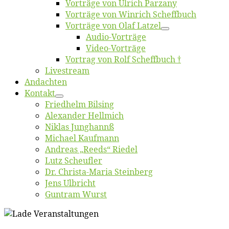
Vor­trä­ge von Ul­rich Parzany
Vor­trä­ge von Win­rich Scheffbuch
Vor­trä­ge von Olaf Latzel
Au­dio-Vor­trä­ge
Vi­deo-Vor­trä­ge
Vor­trag von Rolf Scheffbuch †
Live­stream
An­dach­ten
Kon­takt
Fried­helm Bilsing
Alex­an­der Hellmich
Ni­klas Junghannß
Mi­cha­el Kaufmann
An­dre­as „Reeds“ Riedel
Lutz Scheuf­ler
Dr. Chris­­ta-Ma­ria Steinberg
Jens Ulb­richt
Gun­tram Wurst