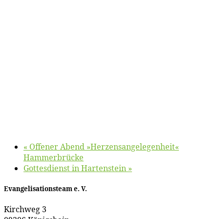
«
Of­fe­ner Abend »Her­zens­an­ge­le­gen­heit«
Hammerbrücke
Got­tes­dienst in Hartenstein
»
Evan­ge­li­sa­ti­ons­team e. V.
Kirch­weg 3