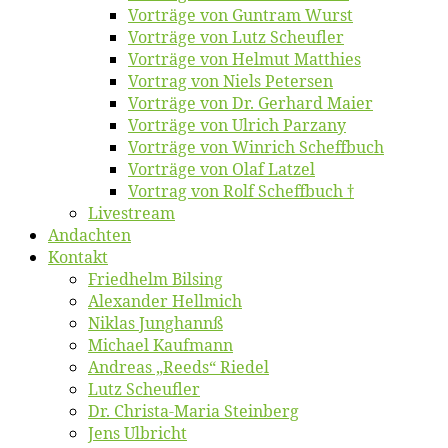
Vor­trä­ge von Gun­tram Wurst
Vor­trä­ge von Lutz Scheufler
Vor­trä­ge von Hel­mut Matthies
Vor­trag von Niels Petersen
Vor­trä­ge von Dr. Ger­hard Maier
Vor­trä­ge von Ul­rich Parzany
Vor­trä­ge von Win­rich Scheffbuch
Vor­trä­ge von Olaf Latzel
Vor­trag von Rolf Scheffbuch †
Live­stream
An­dach­ten
Kon­takt
Fried­helm Bilsing
Alex­an­der Hellmich
Ni­klas Junghannß
Mi­cha­el Kaufmann
An­dre­as „Reeds“ Riedel
Lutz Scheuf­ler
Dr. Chris­­ta-Ma­ria Steinberg
Jens Ulb­richt