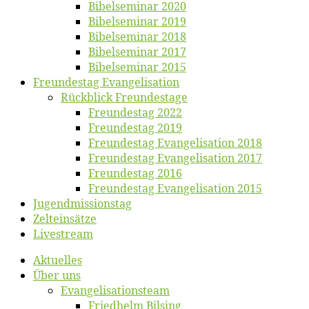
Bi­bel­se­mi­nar 2020
Bi­bel­se­mi­nar 2019
Bi­bel­se­mi­nar 2018
Bibelsemi­nar 2017
Bibelsemi­nar 2015
Freun­des­tag Evangelisation
Rück­blick Freundestage
Freun­des­tag 2022
Freun­des­tag 2019
Freun­des­tag Evan­ge­li­sa­ti­on 2018
Freun­des­tag Evan­ge­li­sa­ti­on 2017
Freun­des­tag 2016
Freun­des­tag Evan­ge­li­sa­ti­on 2015
Jugend­mis­sions­tag
Zelt­ein­sät­ze
Live­stream
Ak­tu­el­les
Über uns
Evangelisa­tions­team
Fried­helm Bilsing