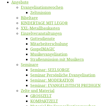
An­ge­bo­te
Evangelisa­tions­wo­chen
Zelt­mis­si­on
Bi­bel­ta­ge
KINDERTAGE MIT LEGO®
XXL-Me­­tal­l­­bau­­kas­­ten
Einzelver­an­stal­tungen
Got­tes­diens­te
Mitarbeiter­schulung
Gos­pel­MA­GIC
Musikevan­ge­li­sa­tion
Straßenmis­sion mit Musikern
Se­mi­na­re
Se­mi­nar: SEELSORGE
Se­mi­nar Per­sön­li­che Evangelisation
Se­mi­nar: MODERATION
Se­mi­nar: EVANGELISTISCH PREDIGEN
Zel­te und Material
GROSSZELT
KOMPAKTZELT