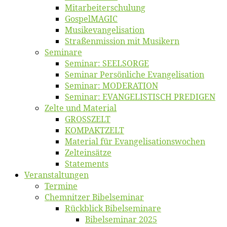
Mitarbeiter­schulung
Gos­pel­MA­GIC
Musikevan­ge­li­sa­tion
Straßenmis­sion mit Musikern
Se­mi­na­re
Se­mi­nar: SEELSORGE
Se­mi­nar Per­sön­li­che Evangelisation
Se­mi­nar: MODERATION
Se­mi­nar: EVANGELISTISCH PREDIGEN
Zel­te und Material
GROSSZELT
KOMPAKTZELT
Ma­te­ri­al für Evangelisationswochen
Zelt­ein­sät­ze
State­ments
Ver­an­stal­tun­gen
Ter­mi­ne
Chemnit­zer Bibelseminar
Rück­blick Bibelseminare
Bi­bel­se­mi­nar 2025