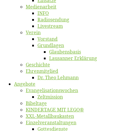
Ein­sät­ze
Me­di­en­ar­beit
INFO
Ra­dio­sen­dung
Live­stream
Ver­ein
Vor­stand
Grund­la­gen
Glaubens­ba­sis
Lausan­ner Erklärung
Ge­schich­te
Eh­ren­mit­glied
Dr. Theo Lehmann
An­ge­bo­te
Evangelisa­tions­wo­chen
Zelt­mis­si­on
Bi­bel­ta­ge
KINDERTAGE MIT LEGO®
XXL-Me­­tal­l­­bau­­kas­­ten
Einzelver­an­stal­tungen
Got­tes­diens­te