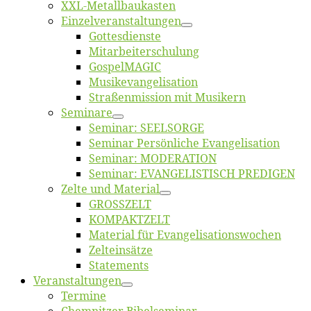
XXL-Me­­tal­l­­bau­­kas­­ten
Einzelver­an­stal­tungen
Got­tes­diens­te
Mitarbeiter­schulung
Gos­pel­MA­GIC
Musikevan­ge­li­sa­tion
Straßenmis­sion mit Musikern
Se­mi­na­re
Se­mi­nar: SEELSORGE
Se­mi­nar Per­sön­li­che Evangelisation
Se­mi­nar: MODERATION
Se­mi­nar: EVANGELISTISCH PREDIGEN
Zel­te und Material
GROSSZELT
KOMPAKTZELT
Ma­te­ri­al für Evangelisationswochen
Zelt­ein­sät­ze
State­ments
Ver­an­stal­tun­gen
Ter­mi­ne