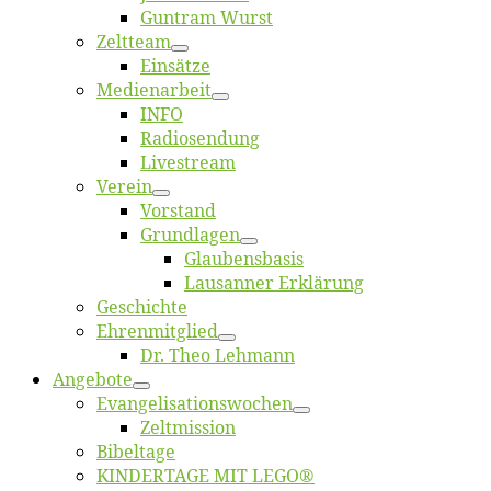
Gun­tram Wurst
Zelt­team
Ein­sät­ze
Me­di­en­ar­beit
INFO
Ra­dio­sen­dung
Live­stream
Ver­ein
Vor­stand
Grund­la­gen
Glaubens­ba­sis
Lausan­ner Erklärung
Ge­schich­te
Eh­ren­mit­glied
Dr. Theo Lehmann
An­ge­bo­te
Evangelisa­tions­wo­chen
Zelt­mis­si­on
Bi­bel­ta­ge
KINDERTAGE MIT LEGO®