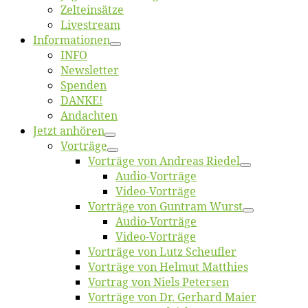
Zelt­ein­sät­ze
Live­stream
Informatio­nen
INFO
News­let­ter
Spen­den
DANKE!
An­dach­ten
Jetzt an­hö­ren
Vor­trä­ge
Vor­trä­ge von An­dre­as Riedel
Au­dio-Vor­trä­ge
Vi­deo-Vor­trä­ge
Vor­trä­ge von Gun­tram Wurst
Au­dio-Vor­trä­ge
Vi­deo-Vor­trä­ge
Vor­trä­ge von Lutz Scheufler
Vor­trä­ge von Hel­mut Matthies
Vor­trag von Niels Petersen
Vor­trä­ge von Dr. Ger­hard Maier