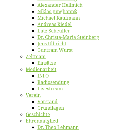
Alex­an­der Hellmich
Ni­klas Junghannß
Mi­cha­el Kaufmann
An­dre­as Riedel
Lutz Scheuf­ler
Dr. Chris­­ta-Ma­ria Steinberg
Jens Ulb­richt
Gun­tram Wurst
Zelt­team
Ein­sät­ze
Me­di­en­ar­beit
INFO
Ra­dio­sen­dung
Live­stream
Ver­ein
Vor­stand
Grund­la­gen
Ge­schich­te
Eh­ren­mit­glied
Dr. Theo Lehmann