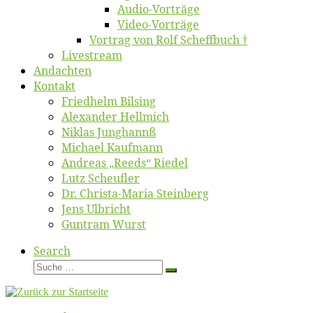
Au­dio-Vor­trä­ge
Vi­deo-Vor­trä­ge
Vor­trag von Rolf Scheffbuch †
Live­stream
An­dach­ten
Kon­takt
Fried­helm Bilsing
Alex­an­der Hellmich
Ni­klas Junghannß
Mi­cha­el Kaufmann
An­dre­as „Reeds“ Riedel
Lutz Scheuf­ler
Dr. Chris­­ta-Ma­ria Steinberg
Jens Ulb­richt
Gun­tram Wurst
Search
Suche
Suche
…