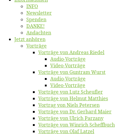
INFO
News­let­ter
Spen­den
DANKE!
An­dach­ten
Jetzt an­hö­ren
Vor­trä­ge
Vor­trä­ge von An­dre­as Riedel
Au­dio-Vor­trä­ge
Vi­deo-Vor­trä­ge
Vor­trä­ge von Gun­tram Wurst
Au­dio-Vor­trä­ge
Vi­deo-Vor­trä­ge
Vor­trä­ge von Lutz Scheufler
Vor­trä­ge von Hel­mut Matthies
Vor­trag von Niels Petersen
Vor­trä­ge von Dr. Ger­hard Maier
Vor­trä­ge von Ul­rich Parzany
Vor­trä­ge von Win­rich Scheffbuch
Vor­trä­ge von Olaf Latzel