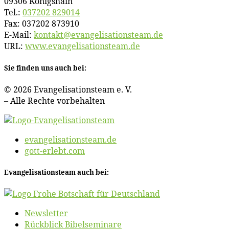
09306 Königshain
Tel.:
037202 829014
Fax: 037202 873910
E‑Mail:
kontakt@​evangelisationsteam.​de
URL:
www​.evan​ge​li​sa​ti​ons​team​.de
Sie fin­den uns auch bei:
© 2026 Evan­ge­li­sa­ti­ons­team e. V.
– Al­le Rech­te vorbehalten
evangelisationsteam.de
gott-erlebt.com
Evan­ge­li­sa­ti­ons­team auch bei:
News­let­ter
Rück­blick Bibelseminare