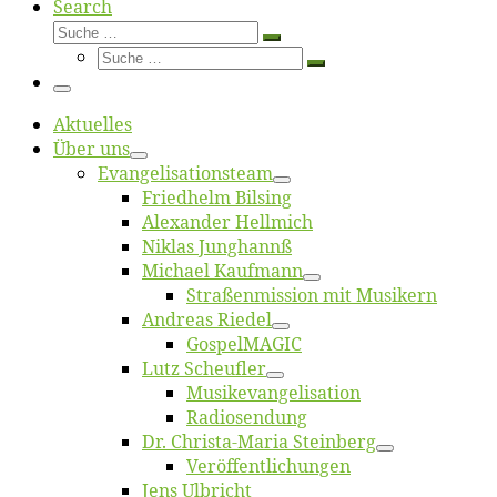
Search
Suche
Suche
Suche
…
Suche
…
Menü
Ak­tu­el­les
Über uns
Evangelisa­tions­team
Fried­helm Bilsing
Alex­an­der Hellmich
Ni­klas Junghannß
Mi­cha­el Kaufmann
Straßenmis­sion mit Musikern
An­dre­as Riedel
Gos­pel­MA­GIC
Lutz Scheuf­ler
Musikevan­ge­li­sa­tion
Ra­dio­sen­dung
Dr. Chris­­ta-Ma­ria Steinberg
Ver­öf­fent­li­chun­gen
Jens Ulb­richt